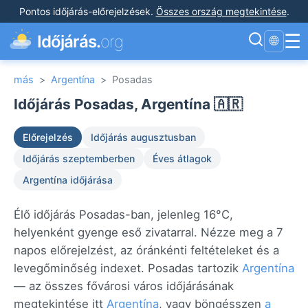
Pontos időjárás-előrejelzések
.
Összes ország megtekintése
.
☰
Időjárás.
org
🌐
más
>
Argentína
>
Posadas
Időjárás Posadas, Argentína 🇦🇷
Előrejelzés
Időjárás augusztusban
Időjárás szeptemberben
Éves átlagok
Argentína időjárása
Élő időjárás Posadas-ban, jelenleg 16°C,
helyenként gyenge eső zivatarral. Nézze meg a 7
napos előrejelzést, az óránkénti feltételeket és a
levegőminőség indexet. Posadas tartozik
Argentína
— az összes fővárosi város időjárásának
megtekintése itt
Argentína
, vagy böngésszen
a