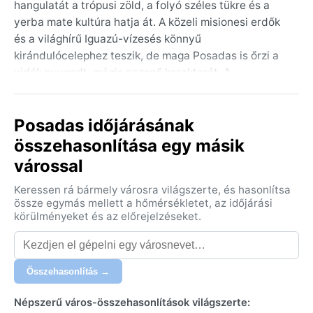
hangulatát a trópusi zöld, a folyó széles tükre és a
yerba mate kultúra hatja át. A közeli misionesi erdők
és a világhírű Iguazú-vízesés könnyű
kirándulócelephez teszik, de maga Posadas is őrzi a
vidék nyugodt, mégis pezsgő karakterét. A
sétányokon helyiek kavicsos ösvényeken kavarognak
a megállíthatatlan nyári meleg elől a fák árnyékába, a
Posadas időjárásának
piacokon a regionális gyümölcsök és kézműves
termékek illata keveredik a folyó párájával.
összehasonlítása egy másik
várossal
A település éghajlata a nedves szubtrópusi (Köppen:
Cfa) zónába tartozik, ami egész évben bőséges
Keressen rá bármely városra világszerte, és hasonlítsa
csapadékkal és magas páratartalommal jár. A nyarak
össze egymás mellett a hőmérsékletet, az időjárási
forróak és párásak, a nappali hőmérséklet
körülményeket és az előrejelzéseket.
rendszeresen eléri a 35 °C-ot, a délutáni záporok
pedig szinte napirenden vannak. A telek enyhék, a
nappali maximum 15–20 °C körül alakul, de hajnalban
Összehasonlítás →
akár 5 °C-ra is lehűlhet a levegő. Az esőzések az év
során egyenletesen oszlanak el, bár a tavasz és a
Népszerű város-összehasonlítások világszerte: