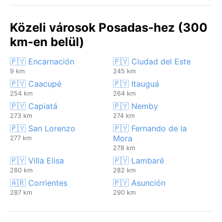
Közeli városok Posadas-hez (300
km-en belül)
🇵🇾 Encarnación
🇵🇾 Ciudad del Este
9 km
245 km
🇵🇾 Caacupé
🇵🇾 Itauguá
254 km
264 km
🇵🇾 Capiatá
🇵🇾 Nemby
273 km
274 km
🇵🇾 San Lorenzo
🇵🇾 Fernando de la
Mora
277 km
278 km
🇵🇾 Villa Elisa
🇵🇾 Lambaré
280 km
282 km
🇦🇷 Corrientes
🇵🇾 Asunción
287 km
290 km