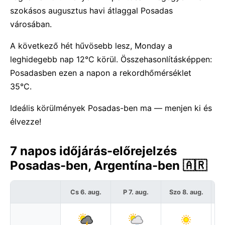
szokásos augusztus havi átlaggal Posadas
városában.
A következő hét hűvösebb lesz, Monday a
leghidegebb nap 12°C körül. Összehasonlításképpen:
Posadasben ezen a napon a rekordhőmérséklet
35°C.
Ideális körülmények Posadas-ben ma — menjen ki és
élvezze!
7 napos időjárás-előrejelzés
Posadas-ben, Argentína-ben 🇦🇷
Cs 6. aug.
P 7. aug.
Szo 8. aug.