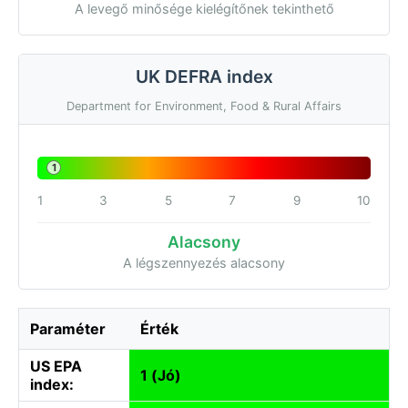
A levegő minősége kielégítőnek tekinthető
UK DEFRA index
Department for Environment, Food & Rural Affairs
1
1
3
5
7
9
10
Alacsony
A légszennyezés alacsony
Paraméter
Érték
US EPA
1 (Jó)
index: