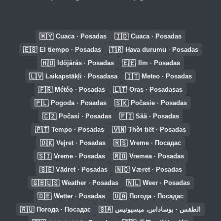
🇲🇾
🇮🇩
Cuaca · Posadas
Cuaca · Posadas
🇪🇸
🇹🇷
El tiempo · Posadas
Hava durumu · Posadas
🇭🇺
🇪🇪
Időjárás · Posadas
Ilm · Posadas
🇱🇻
🇮🇹
Laikapstākļi · Posadasa
Meteo · Posadas
🇫🇷
🇱🇹
Météo · Posadas
Oras · Posadasas
🇵🇱
🇸🇰
Pogoda · Posadas
Počasie · Posadas
🇨🇿
🇫🇮
Počasí · Posadas
Sää · Posadas
🇵🇹
🇻🇳
Tempo · Posadas
Thời tiết · Posadas
🇩🇰
🇷🇸
Vejret · Posadas
Vreme · Посадас
🇸🇮
🇷🇴
Vreme · Posadas
Vremea · Posadas
🇸🇪
🇳🇴
Vädret · Posadas
Været · Posadas
🇬🇧🇺🇸
🇳🇱
Weather · Posadas
Weer · Posadas
🇩🇪
🇺🇦
Wetter · Posadas
Погода · Посадас
🇷🇺
🇸🇦
Погода · Посадас
الطقس · بوساداس، ميسيونيس