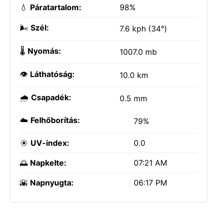
💧
Páratartalom:
98%
🌬️
Szél:
7.6 kph (34°)
🌡️
Nyomás:
1007.0 mb
👁️
Láthatóság:
10.0 km
🌧️
Csapadék:
0.5 mm
☁️
Felhőborítás:
79%
☀️
UV-index:
0.0
🌅
Napkelte:
07:21 AM
🌇
Napnyugta:
06:17 PM