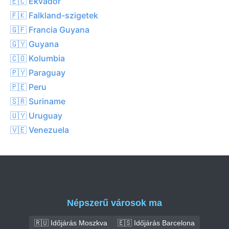
🇪🇨 Ekvádor
🇫🇰 Falkland-szigetek
🇬🇫 Francia Guyana
🇬🇾 Guyana
🇨🇴 Kolumbia
🇵🇾 Paraguay
🇵🇪 Peru
🇸🇷 Suriname
🇺🇾 Uruguay
🇻🇪 Venezuela
Népszerű városok ma
🇷🇺 Időjárás Moszkva
🇪🇸 Időjárás Barcelona