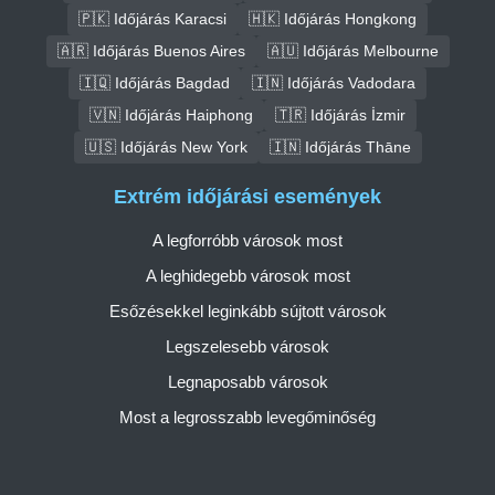
🇵🇰 Időjárás Karacsi
🇭🇰 Időjárás Hongkong
🇦🇷 Időjárás Buenos Aires
🇦🇺 Időjárás Melbourne
🇮🇶 Időjárás Bagdad
🇮🇳 Időjárás Vadodara
🇻🇳 Időjárás Haiphong
🇹🇷 Időjárás İzmir
🇺🇸 Időjárás New York
🇮🇳 Időjárás Thāne
Extrém időjárási események
A legforróbb városok most
A leghidegebb városok most
Esőzésekkel leginkább sújtott városok
Legszelesebb városok
Legnaposabb városok
Most a legrosszabb levegőminőség