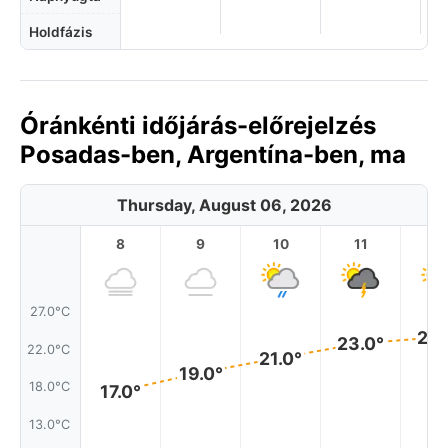
Holdfázis
Óránkénti időjárás-előrejelzés
Posadas-ben, Argentína-ben, ma
Thursday, August 06, 2026
8
9
10
11
1
27.0°C
24.
23.0°
22.0°C
21.0°
19.0°
18.0°C
17.0°
13.0°C