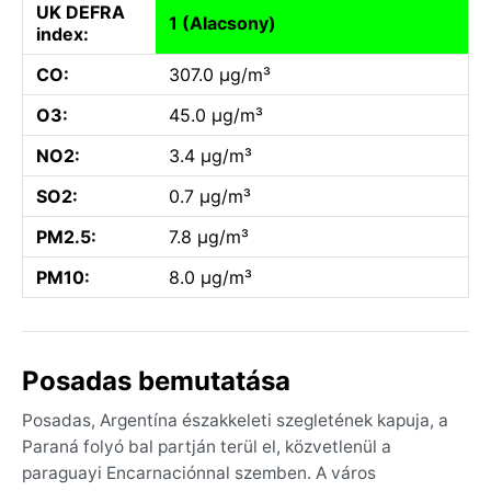
UK DEFRA
1 (Alacsony)
index:
CO:
307.0 µg/m³
O3:
45.0 µg/m³
NO2:
3.4 µg/m³
SO2:
0.7 µg/m³
PM2.5:
7.8 µg/m³
PM10:
8.0 µg/m³
Posadas bemutatása
Posadas, Argentína északkeleti szegletének kapuja, a
Paraná folyó bal partján terül el, közvetlenül a
paraguayi Encarnaciónnal szemben. A város