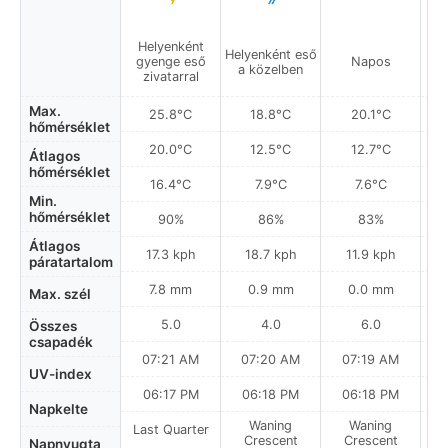
Helyenként
Helyenként eső
gyenge eső
Napos
a közelben
zivatarral
Max.
25.8°C
18.8°C
20.1°C
hőmérséklet
20.0°C
12.5°C
12.7°C
Átlagos
hőmérséklet
16.4°C
7.9°C
7.6°C
Min.
hőmérséklet
90%
86%
83%
Átlagos
17.3 kph
18.7 kph
11.9 kph
páratartalom
7.8 mm
0.9 mm
0.0 mm
Max. szél
5.0
4.0
6.0
Összes
csapadék
07:21 AM
07:20 AM
07:19 AM
UV-index
06:17 PM
06:18 PM
06:18 PM
Napkelte
Waning
Waning
Last Quarter
Crescent
Crescent
Napnyugta