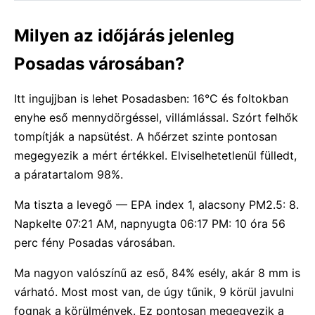
Milyen az időjárás jelenleg
Posadas városában?
Itt ingujjban is lehet Posadasben: 16°C és foltokban
enyhe eső mennydörgéssel, villámlással. Szórt felhők
tompítják a napsütést. A hőérzet szinte pontosan
megegyezik a mért értékkel. Elviselhetetlenül fülledt,
a páratartalom 98%.
Ma tiszta a levegő — EPA index 1, alacsony PM2.5: 8.
Napkelte 07:21 AM, napnyugta 06:17 PM: 10 óra 56
perc fény Posadas városában.
Ma nagyon valószínű az eső, 84% esély, akár 8 mm is
várható. Most most van, de úgy tűnik, 9 körül javulni
fognak a körülmények. Ez pontosan megegyezik a