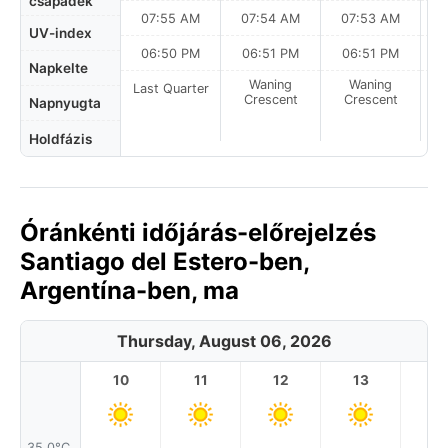
csapadék
07:55 AM
07:54 AM
07:53 AM
UV-index
06:50 PM
06:51 PM
06:51 PM
Napkelte
Waning
Waning
Last Quarter
Crescent
Crescent
Napnyugta
Holdfázis
Óránkénti időjárás-előrejelzés
Santiago del Estero-ben,
Argentína-ben, ma
Thursday, August 06, 2026
10
11
12
13
1
35.0°C