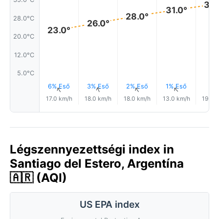
33.
31.0°
28.0°
28.0°C
26.0°
23.0°
20.0°C
12.0°C
5.0°C
6% Eső
3% Eső
2% Eső
1% Eső
↑
↑
↑
↑
17.0 km/h
18.0 km/h
18.0 km/h
13.0 km/h
19.0 
Légszennyezettségi index in
Santiago del Estero, Argentína
🇦🇷 (AQI)
US EPA index