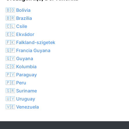
🇧🇴 Bolívia
🇧🇷 Brazília
🇨🇱 Csile
🇪🇨 Ekvádor
🇫🇰 Falkland-szigetek
🇬🇫 Francia Guyana
🇬🇾 Guyana
🇨🇴 Kolumbia
🇵🇾 Paraguay
🇵🇪 Peru
🇸🇷 Suriname
🇺🇾 Uruguay
🇻🇪 Venezuela