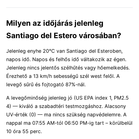
Milyen az időjárás jelenleg
Santiago del Estero városában?
Jelenleg enyhe 20°C van Santiago del Esteroben,
napos idő. Napos és felhős idő váltakozik az égen.
Jelenleg nincs jelentős szélhűtés vagy hőemelkedés.
Érezhető a 13 km/h sebességű szél west felől. A
levegő sűrű és fojtogató 87%-nál.
A levegőminőség jelenleg jó (US EPA index 1, PM2.5
4) — kiváló a szabadtéri testmozgáshoz. Alacsony
UV-érték (0) — ma nincs szükség napvédelemre. A
nappal ma 07:55 AM-tól 06:50 PM-ig tart – körülbelül
10 óra 55 perc.