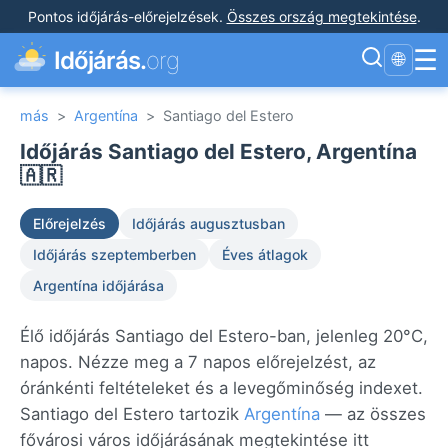
Pontos időjárás-előrejelzések
.
Összes ország megtekintése
.
☰
Időjárás.
org
🌐
más
>
Argentína
>
Santiago del Estero
Időjárás Santiago del Estero, Argentína
🇦🇷
Előrejelzés
Időjárás augusztusban
Időjárás szeptemberben
Éves átlagok
Argentína időjárása
Élő időjárás Santiago del Estero-ban, jelenleg 20°C,
napos. Nézze meg a 7 napos előrejelzést, az
óránkénti feltételeket és a levegőminőség indexet.
Santiago del Estero tartozik
Argentína
— az összes
fővárosi város időjárásának megtekintése itt