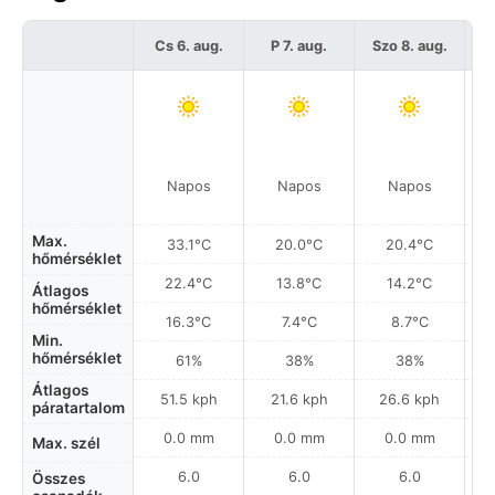
Cs 6. aug.
P 7. aug.
Szo 8. aug.
Napos
Napos
Napos
Max.
33.1°C
20.0°C
20.4°C
hőmérséklet
22.4°C
13.8°C
14.2°C
Átlagos
hőmérséklet
16.3°C
7.4°C
8.7°C
Min.
hőmérséklet
61%
38%
38%
Átlagos
51.5 kph
21.6 kph
26.6 kph
páratartalom
0.0 mm
0.0 mm
0.0 mm
Max. szél
6.0
6.0
6.0
Összes