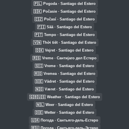
🇵🇱
Pogoda · Santiago del Estero
🇸🇰
Počasie · Santiago del Estero
🇨🇿
Počasí · Santiago del Estero
🇫🇮
Sää · Santiago del Estero
🇵🇹
Tempo · Santiago del Estero
🇻🇳
Thời tiết · Santiago del Estero
🇩🇰
Vejret · Santiago del Estero
🇷🇸
Vreme · Сантијаго дел Естеро
🇸🇮
Vreme · Santiago del Estero
🇷🇴
Vremea · Santiago del Estero
🇸🇪
Vädret · Santiago del Estero
🇳🇴
Været · Santiago del Estero
🇬🇧🇺🇸
Weather · Santiago del Estero
🇳🇱
Weer · Santiago del Estero
🇩🇪
Wetter · Santiago del Estero
🇺🇦
Погода · Сантьяго-дель-Естеро
🇷🇺
Погода · Сантьяго-дель-Эстеро