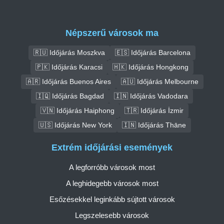
Népszerű városok ma
🇷🇺 Időjárás Moszkva
🇪🇸 Időjárás Barcelona
🇵🇰 Időjárás Karacsi
🇭🇰 Időjárás Hongkong
🇦🇷 Időjárás Buenos Aires
🇦🇺 Időjárás Melbourne
🇮🇶 Időjárás Bagdad
🇮🇳 Időjárás Vadodara
🇻🇳 Időjárás Haiphong
🇹🇷 Időjárás İzmir
🇺🇸 Időjárás New York
🇮🇳 Időjárás Thāne
Extrém időjárási események
A legforróbb városok most
A leghidegebb városok most
Esőzésekkel leginkább sújtott városok
Legszelesebb városok