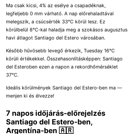
Ma csak kicsi, 4% az esélye a csapadéknak,
legfeljebb 0 mm várható. A nap előrehaladtával
melegszik, a csúcsérték 33°C körül lesz. Ez
körülbelül 8°C-kal haladja meg a szokásos augusztus
havi átlagot Santiago del Estero városában.
Később hűvösebb levegő érkezik, Tuesday 16°C
körüli értékekkel. Összehasonlításképpen: Santiago
del Esteroben ezen a napon a rekordhőmérséklet
37°C.
Ideális körülmények Santiago del Estero-ben ma —
menjen ki és élvezze!
7 napos időjárás-előrejelzés
Santiago del Estero-ben,
Argentína-ben 🇦🇷