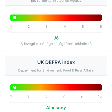
Environmental Protection Agency
1
1
2
3
4
5
6
Jó
A levegő minősége kielégítőnek tekinthető
UK DEFRA index
Department for Environment, Food & Rural Affairs
1
1
3
5
7
9
10
Alacsony