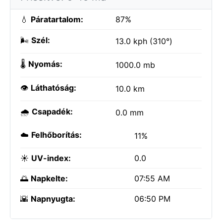
💧
Páratartalom:
87%
🌬️
Szél:
13.0 kph (310°)
🌡️
Nyomás:
1000.0 mb
👁️
Láthatóság:
10.0 km
🌧️
Csapadék:
0.0 mm
☁️
Felhőborítás:
11%
☀️
UV-index:
0.0
🌅
Napkelte:
07:55 AM
🌇
Napnyugta:
06:50 PM