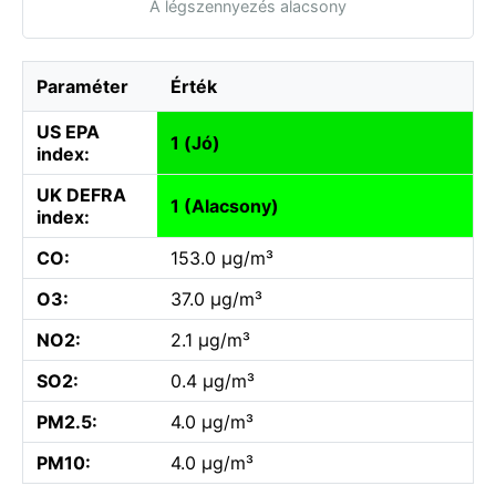
A légszennyezés alacsony
Paraméter
Érték
US EPA
1 (Jó)
index:
UK DEFRA
1 (Alacsony)
index:
CO:
153.0 µg/m³
O3:
37.0 µg/m³
NO2:
2.1 µg/m³
SO2:
0.4 µg/m³
PM2.5:
4.0 µg/m³
PM10:
4.0 µg/m³