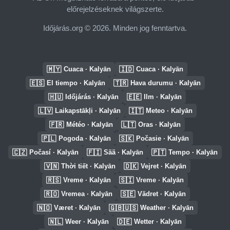
előrejelzéseknek világszerte.
Időjárás.org © 2026. Minden jog fenntartva.
🇲🇾
🇮🇩
Cuaca · Kalyān
Cuaca · Kalyān
🇪🇸
🇹🇷
El tiempo · Kalyān
Hava durumu · Kalyān
🇭🇺
🇪🇪
Időjárás · Kalyān
Ilm · Kalyān
🇱🇻
🇮🇹
Laikapstākļi · Kalyān
Meteo · Kalyān
🇫🇷
🇱🇹
Météo · Kalyān
Oras · Kalyān
🇵🇱
🇸🇰
Pogoda · Kalyān
Počasie · Kalyān
🇨🇿
🇫🇮
🇵🇹
Počasí · Kalyān
Sää · Kalyān
Tempo · Kalyān
🇻🇳
🇩🇰
Thời tiết · Kalyān
Vejret · Kalyān
🇷🇸
🇸🇮
Vreme · Kalyān
Vreme · Kalyān
🇷🇴
🇸🇪
Vremea · Kalyān
Vädret · Kalyān
🇳🇴
🇬🇧🇺🇸
Været · Kalyān
Weather · Kalyān
🇳🇱
🇩🇪
Weer · Kalyān
Wetter · Kalyān