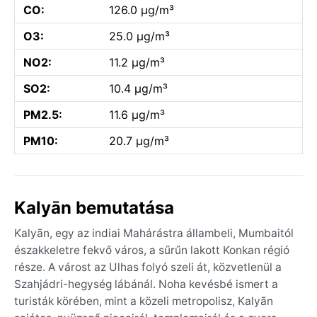
CO:
126.0 µg/m³
O3:
25.0 µg/m³
NO2:
11.2 µg/m³
SO2:
10.4 µg/m³
PM2.5:
11.6 µg/m³
PM10:
20.7 µg/m³
Kalyān bemutatása
Kalyān, egy az indiai Mahárástra állambeli, Mumbaitól
északkeletre fekvő város, a sűrűn lakott Konkan régió
része. A várost az Ulhas folyó szeli át, közvetlenül a
Szahjádri-hegység lábánál. Noha kevésbé ismert a
turisták körében, mint a közeli metropolisz, Kalyān