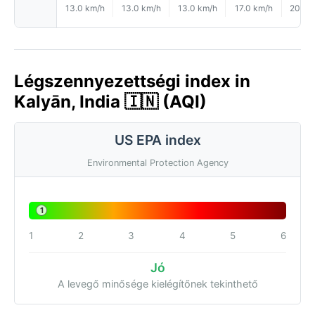
13.0 km/h
13.0 km/h
13.0 km/h
17.0 km/h
20.0 
Légszennyezettségi index in
Kalyān, India 🇮🇳 (AQI)
US EPA index
Environmental Protection Agency
1
1
2
3
4
5
6
Jó
A levegő minősége kielégítőnek tekinthető