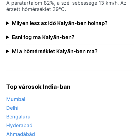
A páratartalom 82%, a szél sebessége 13 km/h. Az
érzett hőmérséklet 29°C.
Milyen lesz az idő Kalyān-ben holnap?
Esni fog ma Kalyān-ben?
Mi a hőmérséklet Kalyān-ben ma?
Top városok India-ban
Mumbai
Delhi
Bengaluru
Hyderabad
Ahmadábád