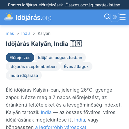
Pontos időjárás-előrejelzések
.
Összes ország megtekintése
.
☰
Időjárás.
org
🌐
más
>
India
>
Kalyān
Időjárás Kalyān, India 🇮🇳
Előrejelzés
Időjárás augusztusban
Időjárás szeptemberben
Éves átlagok
India időjárása
Élő időjárás Kalyān-ban, jelenleg 26°C, gyenge
zápor. Nézze meg a 7 napos előrejelzést, az
óránkénti feltételeket és a levegőminőség indexet.
Kalyān tartozik
India
— az összes fővárosi város
időjárásának megtekintése itt
India
, vagy
böngésszen
a legforróbb városokat