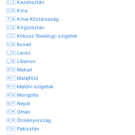
🇰🇿 Kazahsztán
🇨🇳 Kína
🇹🇼 Kínai Köztársaság
🇰🇬 Kirgizisztán
🇨🇨 Kókusz (Keeling)-szigetek
🇰🇼 Kuvait
🇱🇦 Laosz
🇱🇧 Libanon
🇲🇴 Makaó
🇲🇾 Malájföld
🇲🇻 Maldív-szigetek
🇲🇳 Mongólia
🇳🇵 Nepál
🇴🇲 Omán
🇦🇲 Örményország
🇵🇰 Pakisztán