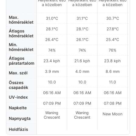
Helyenként eső
Helyenként eső
Helyenként eső
Gy
a közelben
a közelben
a közelben
Max.
31.0°C
31.1°C
30.7°C
hőmérséklet
28.1°C
28.1°C
27.8°C
Átlagos
hőmérséklet
26.4°C
26.1°C
25.4°C
Min.
hőmérséklet
74%
74%
76%
Átlagos
23.4 kph
21.6 kph
23.8 kph
páratartalom
3.9 mm
4.0 mm
8.6 mm
Max. szél
10.0
10.0
11.0
Összes
csapadék
06:16 AM
06:16 AM
06:16 AM
UV-index
07:09 PM
07:09 PM
07:08 PM
Napkelte
Waning
Waning
New Moon
N
Crescent
Crescent
Napnyugta
Holdfázis