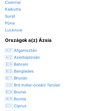
Csennai
Kalkutta
Surat
Púne
Lucknow
Országok a(z) Ázsia
🇦🇫 Afganisztán
🇦🇿 Azerbajdzsán
🇧🇭 Bahrein
🇧🇩 Banglades
🇧🇹 Bhután
🇮🇴 Brit Indiai-óceáni Terület
🇧🇳 Brunei
🇲🇲 Burma
🇨🇾 Ciprus