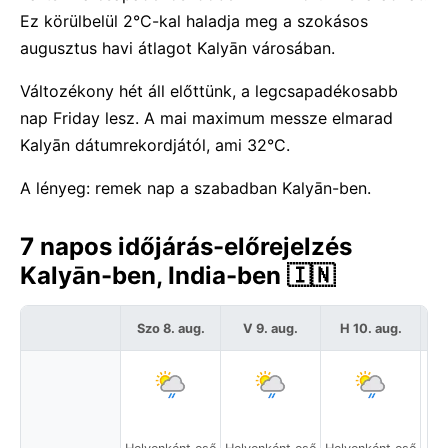
Ez körülbelül 2°C-kal haladja meg a szokásos
augusztus havi átlagot Kalyān városában.
Változékony hét áll előttünk, a legcsapadékosabb
nap Friday lesz. A mai maximum messze elmarad
Kalyān dátumrekordjától, ami 32°C.
A lényeg: remek nap a szabadban Kalyān-ben.
7 napos időjárás-előrejelzés
Kalyān-ben, India-ben 🇮🇳
Szo 8. aug.
V 9. aug.
H 10. aug.
K