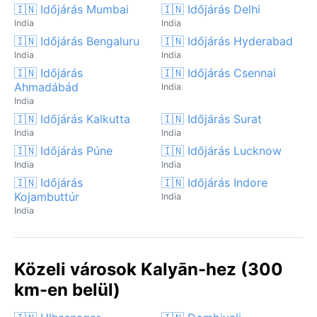
🇮🇳 Időjárás Mumbai
🇮🇳 Időjárás Delhi
India
India
🇮🇳 Időjárás Bengaluru
🇮🇳 Időjárás Hyderabad
India
India
🇮🇳 Időjárás
🇮🇳 Időjárás Csennai
Ahmadábád
India
India
🇮🇳 Időjárás Kalkutta
🇮🇳 Időjárás Surat
India
India
🇮🇳 Időjárás Púne
🇮🇳 Időjárás Lucknow
India
India
🇮🇳 Időjárás
🇮🇳 Időjárás Indore
Kojambuttúr
India
India
Közeli városok Kalyān-hez (300
km-en belül)