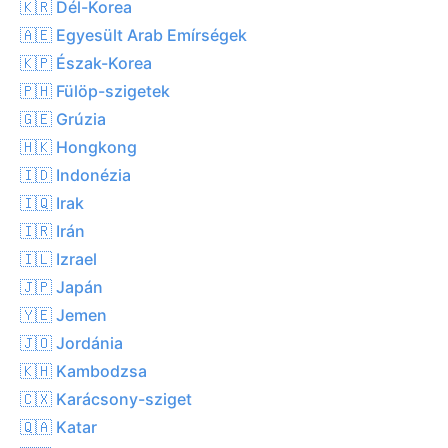
🇰🇷 Dél-Korea
🇦🇪 Egyesült Arab Emírségek
🇰🇵 Észak-Korea
🇵🇭 Fülöp-szigetek
🇬🇪 Grúzia
🇭🇰 Hongkong
🇮🇩 Indonézia
🇮🇶 Irak
🇮🇷 Irán
🇮🇱 Izrael
🇯🇵 Japán
🇾🇪 Jemen
🇯🇴 Jordánia
🇰🇭 Kambodzsa
🇨🇽 Karácsony-sziget
🇶🇦 Katar