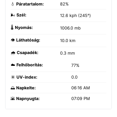
💧
Páratartalom:
82%
🌬️
Szél:
12.6 kph (245°)
🌡️
Nyomás:
1006.0 mb
👁️
Láthatóság:
10.0 km
🌧️
Csapadék:
0.3 mm
☁️
Felhőborítás:
77%
☀️
UV-index:
0.0
🌅
Napkelte:
06:16 AM
🌇
Napnyugta:
07:09 PM