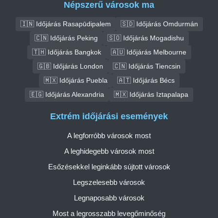
Népszerű városok ma
🇮🇳 Időjárás Rasapūdipalem
🇸🇩 Időjárás Omdurmán
🇨🇳 Időjárás Peking
🇸🇴 Időjárás Mogadishu
🇹🇭 Időjárás Bangkok
🇦🇺 Időjárás Melbourne
🇬🇧 Időjárás London
🇨🇳 Időjárás Tiencsin
🇲🇽 Időjárás Puebla
🇦🇹 Időjárás Bécs
🇪🇬 Időjárás Alexandria
🇲🇽 Időjárás Iztapalapa
Extrém időjárási események
A legforróbb városok most
A leghidegebb városok most
Esőzésekkel leginkább sújtott városok
Legszelesebb városok
Legnaposabb városok
Most a legrosszabb levegőminőség