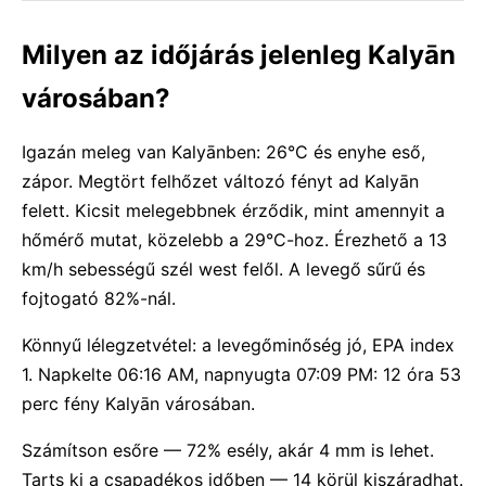
Milyen az időjárás jelenleg Kalyān
városában?
Igazán meleg van Kalyānben: 26°C és enyhe eső,
zápor. Megtört felhőzet változó fényt ad Kalyān
felett. Kicsit melegebbnek érződik, mint amennyit a
hőmérő mutat, közelebb a 29°C-hoz. Érezhető a 13
km/h sebességű szél west felől. A levegő sűrű és
fojtogató 82%-nál.
Könnyű lélegzetvétel: a levegőminőség jó, EPA index
1. Napkelte 06:16 AM, napnyugta 07:09 PM: 12 óra 53
perc fény Kalyān városában.
Számítson esőre — 72% esély, akár 4 mm is lehet.
Tarts ki a csapadékos időben — 14 körül kiszáradhat.