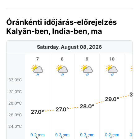
Óránkénti időjárás-előrejelzés
Kalyān-ben, India-ben, ma
Saturday, August 08, 2026
7
8
9
10
11
33.0°C
31.0°C
30.
29.0°
28.0°C
28.0°
27.0°
27.0°
26.0°C
24.0°C
0.2 mm
0.3 mm
0.3 mm
0.2 mm
0.2
↑
↑
↑
↑