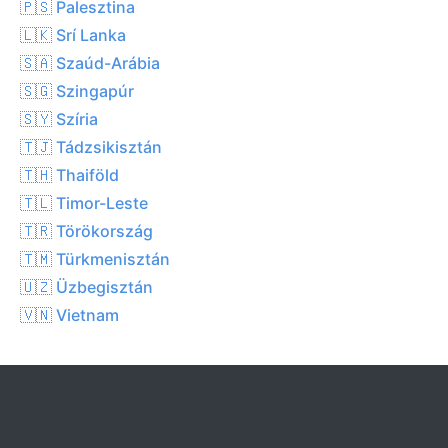
🇵🇸 Palesztina
🇱🇰 Srí Lanka
🇸🇦 Szaúd-Arábia
🇸🇬 Szingapúr
🇸🇾 Szíria
🇹🇯 Tádzsikisztán
🇹🇭 Thaiföld
🇹🇱 Timor-Leste
🇹🇷 Törökország
🇹🇲 Türkmenisztán
🇺🇿 Üzbegisztán
🇻🇳 Vietnam