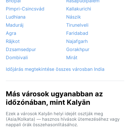
Bhopál
Rasapūdipalem
Pimpri-Csincsvád
Kallakurichi
Ludhiana
Nászik
Maduráj
Tirunelveli
Agra
Faridabad
Rājkot
Najafgarh
Dzsamsedpur
Gorakhpur
Dombivali
Mirát
Időjárás megtekintése összes városban India
Más városok ugyanabban az
időzónában, mint Kalyān
Ezek a városok Kalyān helyi idejét osztják meg
(Asia/Kolkata) — hasznos hívások ütemezéséhez vagy
nappali órák összehasonlításához.