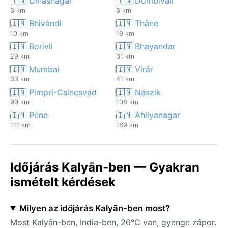
🇮🇳 Ulhasnagar
🇮🇳 Dombivali
3 km
6 km
🇮🇳 Bhivándi
🇮🇳 Thāne
10 km
19 km
🇮🇳 Borivli
🇮🇳 Bhayandar
29 km
31 km
🇮🇳 Mumbai
🇮🇳 Virār
33 km
41 km
🇮🇳 Pimpri-Csincsvád
🇮🇳 Nászik
99 km
108 km
🇮🇳 Púne
🇮🇳 Ahilyanagar
111 km
169 km
Időjárás Kalyān-ben — Gyakran
ismételt kérdések
Milyen az időjárás Kalyān-ben most?
Most Kalyān-ben, India-ben, 26°C van, gyenge zápor.