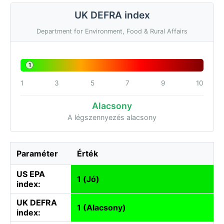
UK DEFRA index
Department for Environment, Food & Rural Affairs
1
1
3
5
7
9
10
Alacsony
A légszennyezés alacsony
Paraméter
Érték
US EPA
1 (Jó)
index:
UK DEFRA
1 (Alacsony)
index: