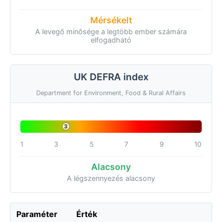
Mérsékelt
A levegő minősége a legtöbb ember számára
elfogadható
UK DEFRA index
Department for Environment, Food & Rural Affairs
3
1
3
5
7
9
10
Alacsony
A légszennyezés alacsony
Paraméter
Érték