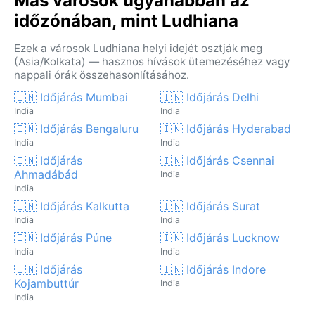
Más városok ugyanabban az
időzónában, mint Ludhiana
Ezek a városok Ludhiana helyi idejét osztják meg
(Asia/Kolkata) — hasznos hívások ütemezéséhez vagy
nappali órák összehasonlításához.
🇮🇳 Időjárás Mumbai
🇮🇳 Időjárás Delhi
India
India
🇮🇳 Időjárás Bengaluru
🇮🇳 Időjárás Hyderabad
India
India
🇮🇳 Időjárás
🇮🇳 Időjárás Csennai
Ahmadábád
India
India
🇮🇳 Időjárás Kalkutta
🇮🇳 Időjárás Surat
India
India
🇮🇳 Időjárás Púne
🇮🇳 Időjárás Lucknow
India
India
🇮🇳 Időjárás
🇮🇳 Időjárás Indore
Kojambuttúr
India
India