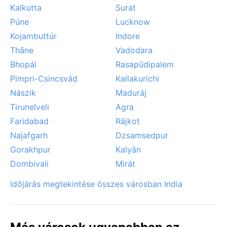
Kalkutta
Surat
Púne
Lucknow
Kojambuttúr
Indore
Thāne
Vadodara
Bhopál
Rasapūdipalem
Pimpri-Csincsvád
Kallakurichi
Nászik
Maduráj
Tirunelveli
Agra
Faridabad
Rājkot
Najafgarh
Dzsamsedpur
Gorakhpur
Kalyān
Dombivali
Mirát
Időjárás megtekintése összes városban India