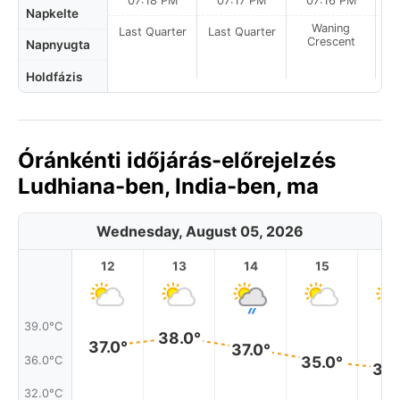
07:18 PM
07:17 PM
07:16 PM
Napkelte
Waning
Last Quarter
Last Quarter
Crescent
Napnyugta
Holdfázis
Óránkénti időjárás-előrejelzés
Ludhiana-ben, India-ben, ma
Wednesday, August 05, 2026
12
13
14
15
1
39.0°C
38.0°
37.0°
37.0°
35.0°
36.0°C
34.
32.0°C