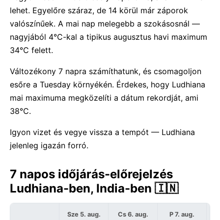
lehet. Egyelőre száraz, de 14 körül már záporok
valószínűek. A mai nap melegebb a szokásosnál —
nagyjából 4°C-kal a tipikus augusztus havi maximum
34°C felett.
Változékony 7 napra számíthatunk, és csomagoljon
esőre a Tuesday környékén. Érdekes, hogy Ludhiana
mai maximuma megközelíti a dátum rekordját, ami
38°C.
Igyon vizet és vegye vissza a tempót — Ludhiana
jelenleg igazán forró.
7 napos időjárás-előrejelzés
Ludhiana-ben, India-ben 🇮🇳
Sze 5. aug.
Cs 6. aug.
P 7. aug.
S