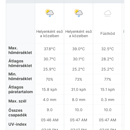
Helyenként eső
Helyenként eső
Hel
Füstköd
a közelben
a közelben
a
Max.
37.8°C
39.0°C
32.5°C
hőmérséklet
30.7°C
30.1°C
28.2°C
Átlagos
hőmérséklet
25.9°C
25.2°C
25.2°C
Min.
hőmérséklet
70%
73%
77%
Átlagos
15.8 kph
31.0 kph
15.1 kph
páratartalom
4.0 mm
8.0 mm
0.3 mm
Max. szél
9.0
10.0
10.0
Összes
csapadék
05:46 AM
05:47 AM
05:47 AM
0
UV-index