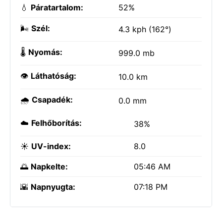
💧
Páratartalom:
52%
🌬️
Szél:
4.3 kph (162°)
🌡️
Nyomás:
999.0 mb
👁️
Láthatóság:
10.0 km
🌧️
Csapadék:
0.0 mm
☁️
Felhőborítás:
38%
☀️
UV-index:
8.0
🌅
Napkelte:
05:46 AM
🌇
Napnyugta:
07:18 PM