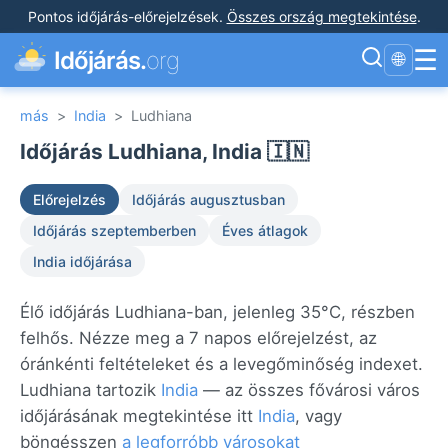
Pontos időjárás-előrejelzések
.
Összes ország megtekintése
.
☰
Időjárás.
org
🌐
más
>
India
>
Ludhiana
Időjárás Ludhiana, India 🇮🇳
Előrejelzés
Időjárás augusztusban
Időjárás szeptemberben
Éves átlagok
India időjárása
Élő időjárás Ludhiana-ban, jelenleg 35°C, részben
felhős. Nézze meg a 7 napos előrejelzést, az
óránkénti feltételeket és a levegőminőség indexet.
Ludhiana tartozik
India
— az összes fővárosi város
időjárásának megtekintése itt
India
, vagy
böngésszen
a legforróbb városokat