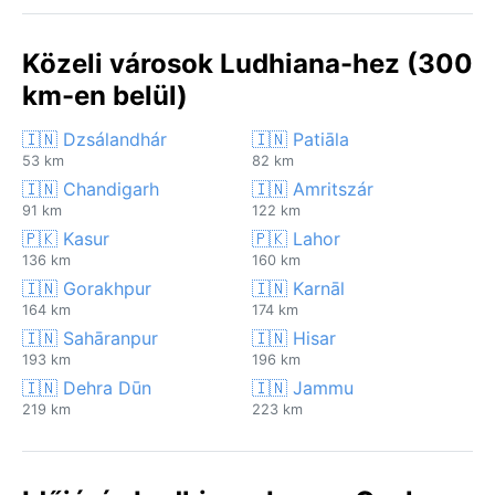
Közeli városok Ludhiana-hez (300
km-en belül)
🇮🇳 Dzsálandhár
🇮🇳 Patiāla
53 km
82 km
🇮🇳 Chandigarh
🇮🇳 Amritszár
91 km
122 km
🇵🇰 Kasur
🇵🇰 Lahor
136 km
160 km
🇮🇳 Gorakhpur
🇮🇳 Karnāl
164 km
174 km
🇮🇳 Sahāranpur
🇮🇳 Hisar
193 km
196 km
🇮🇳 Dehra Dūn
🇮🇳 Jammu
219 km
223 km