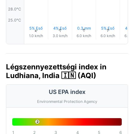
28.0°C
25.0°C
5% Eső
4% Eső
0.3 mm
5% Eső
4% E
↑
↑
↑
↑
1.0 km/h
3.0 km/h
6.0 km/h
6.0 km/h
6.0 k
Légszennyezettségi index in
Ludhiana, India 🇮🇳 (AQI)
US EPA index
Environmental Protection Agency
2
1
2
3
4
5
6