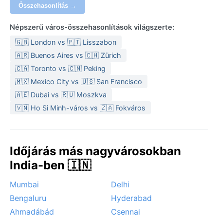
esőkabátot és vízálló cipőt, télre pedig réteges
Összehasonlítás →
öltözködést, mert a reggelek hűvösek.
Népszerű város-összehasonlítások világszerte:
A legjobb utazási idő októbertől márciusig tart:
ilyenkor kellemes a hőmérséklet, alacsony a
🇬🇧 London vs 🇵🇹 Lisszabon
páratartalom, és a légkör tiszta. Érdekes időjárási
🇦🇷 Buenos Aires vs 🇨🇭 Zürich
jelenség a téli sűrű köd, amely december–januárban
🇨🇦 Toronto vs 🇨🇳 Peking
órákra megbéníthatja a közlekedést, valamint a nyári
🇲🇽 Mexico City vs 🇺🇸 San Francisco
hőhullámok, amikor akár 47 °C-ot is mérnek. A
🇦🇪 Dubai vs 🇷🇺 Moszkva
monszun időszakban heves felhőszakadások és helyi
🇻🇳 Ho Si Minh-város vs 🇿🇦 Fokváros
áradások is előfordulhatnak. A városban a
szélsőséges hőség, a monszun zivatarai és a téli köd
váltakozása teszi igazán változatossá az itteni klímát.
Időjárás más nagyvárosokban
India-ben 🇮🇳
Mumbai
Delhi
Bengaluru
Hyderabad
Ahmadábád
Csennai