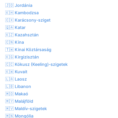
🇯🇴 Jordánia
🇰🇭 Kambodzsa
🇨🇽 Karácsony-sziget
🇶🇦 Katar
🇰🇿 Kazahsztán
🇨🇳 Kína
🇹🇼 Kínai Köztársaság
🇰🇬 Kirgizisztán
🇨🇨 Kókusz (Keeling)-szigetek
🇰🇼 Kuvait
🇱🇦 Laosz
🇱🇧 Libanon
🇲🇴 Makaó
🇲🇾 Malájföld
🇲🇻 Maldív-szigetek
🇲🇳 Mongólia