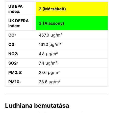
US EPA
2 (Mérsékelt)
index:
UK DEFRA
3 (Alacsony)
index:
CO:
457.0 µg/m³
O3:
161.0 µg/m³
NO2:
4.8 µg/m³
SO2:
7.4 µg/m³
PM2.5:
27.6 µg/m³
PM10:
28.6 µg/m³
Ludhiana bemutatása