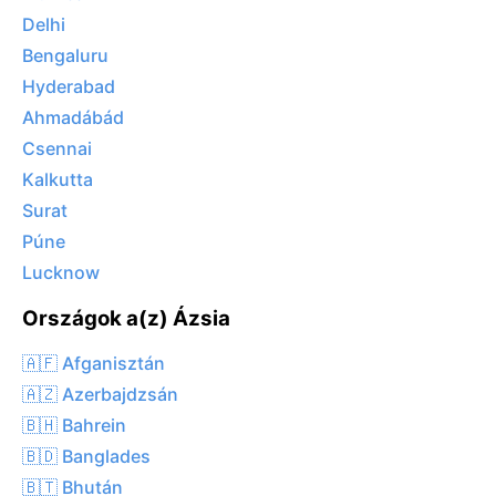
Delhi
Bengaluru
Hyderabad
Ahmadábád
Csennai
Kalkutta
Surat
Púne
Lucknow
Országok a(z) Ázsia
🇦🇫 Afganisztán
🇦🇿 Azerbajdzsán
🇧🇭 Bahrein
🇧🇩 Banglades
🇧🇹 Bhután