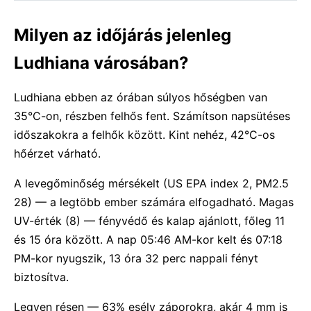
Milyen az időjárás jelenleg
Ludhiana városában?
Ludhiana ebben az órában súlyos hőségben van
35°C-on, részben felhős fent. Számítson napsütéses
időszakokra a felhők között. Kint nehéz, 42°C-os
hőérzet várható.
A levegőminőség mérsékelt (US EPA index 2, PM2.5
28) — a legtöbb ember számára elfogadható. Magas
UV-érték (8) — fényvédő és kalap ajánlott, főleg 11
és 15 óra között. A nap 05:46 AM-kor kelt és 07:18
PM-kor nyugszik, 13 óra 32 perc nappali fényt
biztosítva.
Legyen résen — 63% esély záporokra, akár 4 mm is