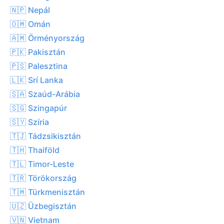
🇳🇵 Nepál
🇴🇲 Omán
🇦🇲 Örményország
🇵🇰 Pakisztán
🇵🇸 Palesztina
🇱🇰 Srí Lanka
🇸🇦 Szaúd-Arábia
🇸🇬 Szingapúr
🇸🇾 Szíria
🇹🇯 Tádzsikisztán
🇹🇭 Thaiföld
🇹🇱 Timor-Leste
🇹🇷 Törökország
🇹🇲 Türkmenisztán
🇺🇿 Üzbegisztán
🇻🇳 Vietnam