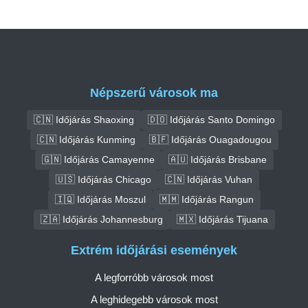
Népszerű városok ma
🇨🇳 Időjárás Shaoxing
🇩🇴 Időjárás Santo Domingo
🇨🇳 Időjárás Kunming
🇧🇫 Időjárás Ouagadougou
🇬🇳 Időjárás Camayenne
🇦🇺 Időjárás Brisbane
🇺🇸 Időjárás Chicago
🇨🇳 Időjárás Vuhan
🇮🇶 Időjárás Moszul
🇲🇲 Időjárás Rangun
🇿🇦 Időjárás Johannesburg
🇲🇽 Időjárás Tijuana
Extrém időjárási események
A legforróbb városok most
A leghidegebb városok most