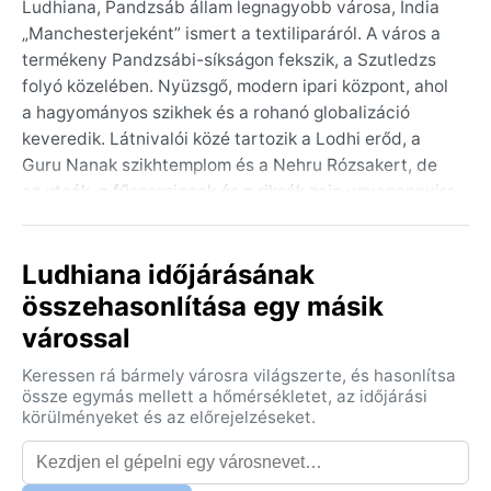
Ludhiana, Pandzsáb állam legnagyobb városa, India
„Manchesterjeként” ismert a textiliparáról. A város a
termékeny Pandzsábi-síkságon fekszik, a Szutledzs
folyó közelében. Nyüzsgő, modern ipari központ, ahol
a hagyományos szikhek és a rohanó globalizáció
keveredik. Látnivalói közé tartozik a Lodhi erőd, a
Guru Nanak szikhtemplom és a Nehru Rózsakert, de
az utcák, a fűszerpiacok és a riksák zaja ugyanannyira
meghatározzák a hangulatot, mint a gyárak füstje.
A város éghajlata a Köppen-besorolás szerint Cwa,
Ludhiana időjárásának
azaz nedves szubtrópusi, száraz téllel. A nyarak
összehasonlítása egy másik
(áprilistól júniusig) rendkívül forróak, a hőmérséklet
várossal
gyakran 40–45 °C fölé kúszik, magas
páratartalommal. A monszun (júliustól szeptemberig)
Keressen rá bármely városra világszerte, és hasonlítsa
bőséges esőt hoz, izzasztó, párás idővel. A tél
össze egymás mellett a hőmérsékletet, az időjárási
(decembertől februárig) mérsékelt és száraz: nappal
körülményeket és az előrejelzéseket.
15–20 °C, éjszaka 5 °C alá is hűlhet. Mit pakoljon az
utazó? Nyárra könnyű pamutruházatot, a monszunra