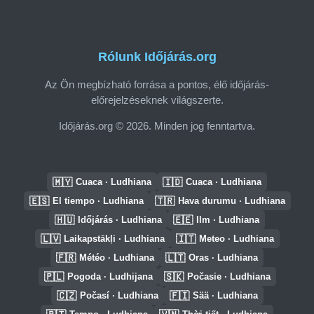
Rólunk Időjárás.org
Az Ön megbízható forrása a pontos, élő időjárás-
előrejelzéseknek világszerte.
Időjárás.org © 2026. Minden jog fenntartva.
🇲🇾
🇮🇩
Cuaca · Ludhiana
Cuaca · Ludhiana
🇪🇸
🇹🇷
El tiempo · Ludhiana
Hava durumu · Ludhiana
🇭🇺
🇪🇪
Időjárás · Ludhiana
Ilm · Ludhiana
🇱🇻
🇮🇹
Laikapstākļi · Ludhiana
Meteo · Ludhiana
🇫🇷
🇱🇹
Météo · Ludhiana
Oras · Ludhiana
🇵🇱
🇸🇰
Pogoda · Ludhijana
Počasie · Ludhiana
🇨🇿
🇫🇮
Počasí · Ludhiana
Sää · Ludhiana