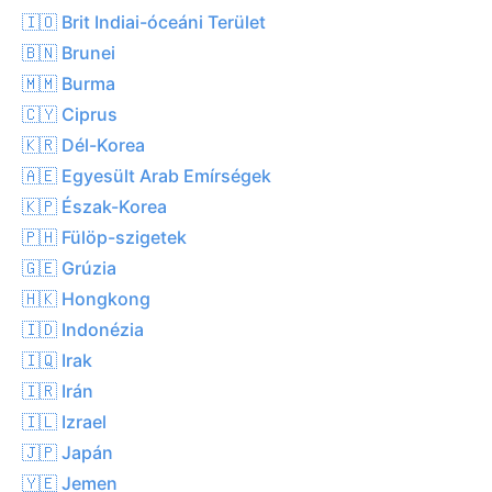
🇮🇴 Brit Indiai-óceáni Terület
🇧🇳 Brunei
🇲🇲 Burma
🇨🇾 Ciprus
🇰🇷 Dél-Korea
🇦🇪 Egyesült Arab Emírségek
🇰🇵 Észak-Korea
🇵🇭 Fülöp-szigetek
🇬🇪 Grúzia
🇭🇰 Hongkong
🇮🇩 Indonézia
🇮🇶 Irak
🇮🇷 Irán
🇮🇱 Izrael
🇯🇵 Japán
🇾🇪 Jemen