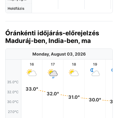
Holdfázis
Óránkénti időjárás-előrejelzés
Maduráj-ben, India-ben, ma
Monday, August 03, 2026
16
17
18
19
2
35.0°C
33.0°
32.0°C
32.0°
31.0°
30.0°
30.
30.0°C
27.0°C