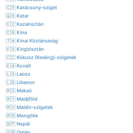
🇨🇽 Karácsony-sziget
🇶🇦 Katar
🇰🇿 Kazahsztán
🇨🇳 Kína
🇹🇼 Kínai Köztársaság
🇰🇬 Kirgizisztán
🇨🇨 Kókusz (Keeling)-szigetek
🇰🇼 Kuvait
🇱🇦 Laosz
🇱🇧 Libanon
🇲🇴 Makaó
🇲🇾 Malájföld
🇲🇻 Maldív-szigetek
🇲🇳 Mongólia
🇳🇵 Nepál
🇴🇲 Omán