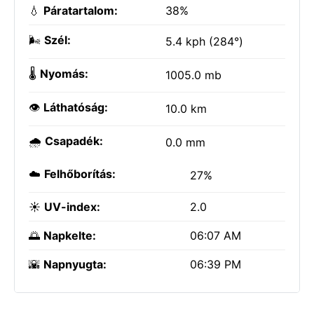
💧
Páratartalom:
38%
🌬️
Szél:
5.4 kph (284°)
🌡️
Nyomás:
1005.0 mb
👁️
Láthatóság:
10.0 km
🌧️
Csapadék:
0.0 mm
☁️
Felhőborítás:
27%
☀️
UV-index:
2.0
🌅
Napkelte:
06:07 AM
🌇
Napnyugta:
06:39 PM