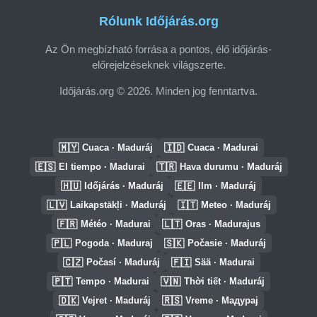
Rólunk Időjárás.org
Az Ön megbízható forrása a pontos, élő időjárás-
előrejelzéseknek világszerte.
Időjárás.org © 2026. Minden jog fenntartva.
🇲🇾
🇮🇩
Cuaca · Maduráj
Cuaca · Madurai
🇪🇸
🇹🇷
El tiempo · Madurai
Hava durumu · Maduráj
🇭🇺
🇪🇪
Időjárás · Maduráj
Ilm · Maduráj
🇱🇻
🇮🇹
Laikapstākļi · Maduráj
Meteo · Maduráj
🇫🇷
🇱🇹
Météo · Madurai
Oras · Madurajus
🇵🇱
🇸🇰
Pogoda · Maduraj
Počasie · Maduráj
🇨🇿
🇫🇮
Počasí · Maduráj
Sää · Madurai
🇵🇹
🇻🇳
Tempo · Madurai
Thời tiết · Maduráj
🇩🇰
🇷🇸
Vejret · Maduráj
Vreme · Мадурај