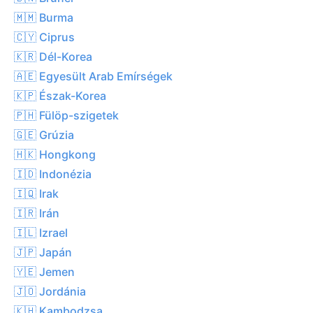
🇲🇲 Burma
🇨🇾 Ciprus
🇰🇷 Dél-Korea
🇦🇪 Egyesült Arab Emírségek
🇰🇵 Észak-Korea
🇵🇭 Fülöp-szigetek
🇬🇪 Grúzia
🇭🇰 Hongkong
🇮🇩 Indonézia
🇮🇶 Irak
🇮🇷 Irán
🇮🇱 Izrael
🇯🇵 Japán
🇾🇪 Jemen
🇯🇴 Jordánia
🇰🇭 Kambodzsa