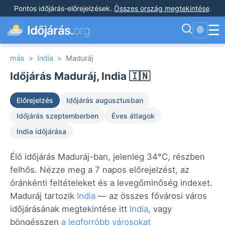
Pontos időjárás-előrejelzések
.
Összes ország megtekintése
.
☰
Időjárás.
org
🌐
más
>
India
>
Maduráj
Időjárás Maduráj, India 🇮🇳
Előrejelzés
Időjárás augusztusban
Időjárás szeptemberben
Éves átlagok
India időjárása
Élő időjárás Maduráj-ban, jelenleg 34°C, részben
felhős. Nézze meg a 7 napos előrejelzést, az
óránkénti feltételeket és a levegőminőség indexet.
Maduráj tartozik
India
— az összes fővárosi város
időjárásának megtekintése itt
India
, vagy
böngésszen
a legforróbb városokat