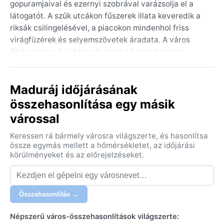
gopuramjaival és ezernyi szobrával varázsolja el a
látogatót. A szűk utcákon fűszerek illata keveredik a
riksák csilingelésével, a piacokon mindenhol friss
virágfüzérek és selyemszövetek áradata. A város
földrajzilag sík vidéken fekszik, távolabb lankás
dombokkal, és az itteni élet ütemét évszázadok óta a
hagyományok és a vallási ünnepek ritmusa adja.
Maduráj időjárásának
Madurai az ősi tamil kultúra eleven szívverése, ahol a
mindennapok része a templomi szertartások zajos
összehasonlítása egy másik
ünnepe.
várossal
Az éghajlat a trópusi szavanna (Köppen: Aw) jegyében
Keressen rá bármely városra világszerte, és hasonlítsa
telik: forró, párás nyarak és enyhe telek váltják
össze egymás mellett a hőmérsékletet, az időjárási
egymást. A nyári hónapokban, márciustól májusig, a
körülményeket és az előrejelzéseket.
hőmérő higanya gyakran 35–40 °C között jár, az
izzasztó meleget időnként éjszakai zivatarok enyhítik.
A monszun júniusban érkezik és szeptemberig tart,
Összehasonlítás →
ilyenkor az orkánszerű felhőszakadások és magas
páratartalom uralkodik – az éves csapadék java része
Népszerű város-összehasonlítások világszerte: