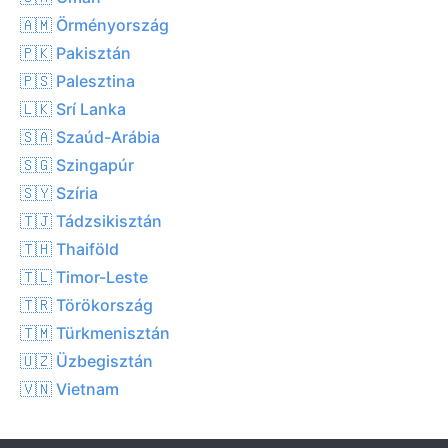
🇦🇲 Örményország
🇵🇰 Pakisztán
🇵🇸 Palesztina
🇱🇰 Srí Lanka
🇸🇦 Szaúd-Arábia
🇸🇬 Szingapúr
🇸🇾 Szíria
🇹🇯 Tádzsikisztán
🇹🇭 Thaiföld
🇹🇱 Timor-Leste
🇹🇷 Törökország
🇹🇲 Türkmenisztán
🇺🇿 Üzbegisztán
🇻🇳 Vietnam