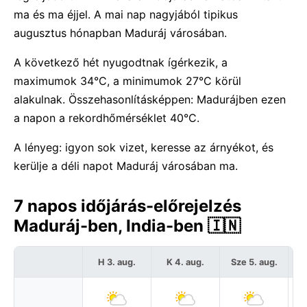
ma és ma éjjel. A mai nap nagyjából tipikus
augusztus hónapban Maduráj városában.
A következő hét nyugodtnak ígérkezik, a
maximumok 34°C, a minimumok 27°C körül
alakulnak. Összehasonlításképpen: Madurájben ezen
a napon a rekordhőmérséklet 40°C.
A lényeg: igyon sok vizet, keresse az árnyékot, és
kerülje a déli napot Maduráj városában ma.
7 napos időjárás-előrejelzés
Maduráj-ben, India-ben 🇮🇳
H 3. aug.
K 4. aug.
Sze 5. aug.
C