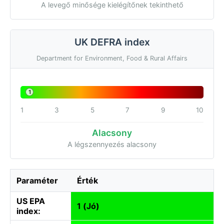
A levegő minősége kielégítőnek tekinthető
UK DEFRA index
Department for Environment, Food & Rural Affairs
1
1
3
5
7
9
10
Alacsony
A légszennyezés alacsony
Paraméter
Érték
US EPA
1 (Jó)
index: