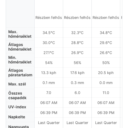
Részben felhős
Részben felhős
Részben felhős
Rés
Max.
34.5°C
32.3°C
34.8°C
hőmérséklet
30.0°C
28.8°C
29.6°C
Átlagos
hőmérséklet
27.1°C
26.9°C
26.6°C
Min.
hőmérséklet
54%
56%
50%
Átlagos
13.3 kph
17.6 kph
20.5 kph
páratartalom
0.1 mm
0.3 mm
0.0 mm
Max. szél
7.0
6.0
11.0
Összes
csapadék
06:07 AM
06:07 AM
06:07 AM
UV-index
06:39 PM
06:39 PM
06:39 PM
Napkelte
Last Quarter
Last Quarter
Last Quarter
La
Napnyugta