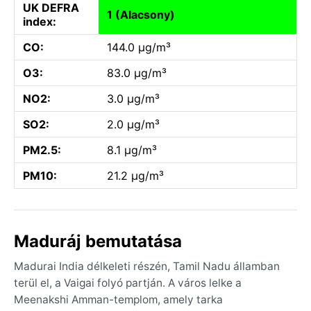
UK DEFRA
1 (Alacsony)
index:
CO:
144.0 µg/m³
O3:
83.0 µg/m³
NO2:
3.0 µg/m³
SO2:
2.0 µg/m³
PM2.5:
8.1 µg/m³
PM10:
21.2 µg/m³
Maduráj bemutatása
Madurai India délkeleti részén, Tamil Nadu államban
terül el, a Vaigai folyó partján. A város lelke a
Meenakshi Amman-templom, amely tarka