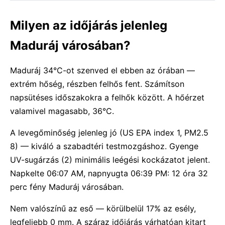
Milyen az időjárás jelenleg
Maduráj városában?
Maduráj 34°C-ot szenved el ebben az órában —
extrém hőség, részben felhős fent. Számítson
napsütéses időszakokra a felhők között. A hőérzet
valamivel magasabb, 36°C.
A levegőminőség jelenleg jó (US EPA index 1, PM2.5
8) — kiváló a szabadtéri testmozgáshoz. Gyenge
UV-sugárzás (2) minimális leégési kockázatot jelent.
Napkelte 06:07 AM, napnyugta 06:39 PM: 12 óra 32
perc fény Maduráj városában.
Nem valószínű az eső — körülbelül 17% az esély,
legfeljebb 0 mm. A száraz időjárás várhatóan kitart