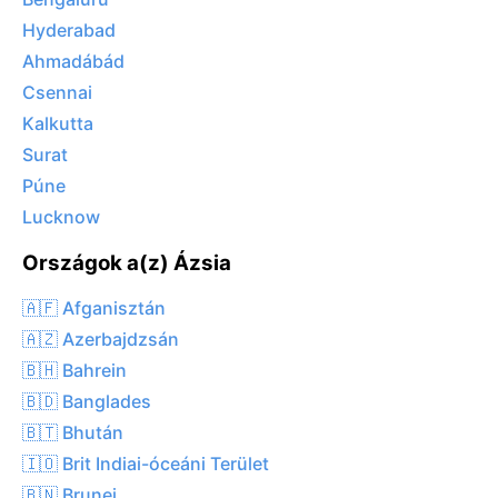
Hyderabad
Ahmadábád
Csennai
Kalkutta
Surat
Púne
Lucknow
Országok a(z) Ázsia
🇦🇫 Afganisztán
🇦🇿 Azerbajdzsán
🇧🇭 Bahrein
🇧🇩 Banglades
🇧🇹 Bhután
🇮🇴 Brit Indiai-óceáni Terület
🇧🇳 Brunei