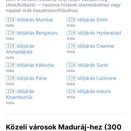
(Asia/Kolkata) — hasznos hívások ütemezéséhez vagy
nappali órák összehasonlításához.
🇮🇳 Időjárás Mumbai
🇮🇳 Időjárás Delhi
India
India
🇮🇳 Időjárás Bengaluru
🇮🇳 Időjárás Hyderabad
India
India
🇮🇳 Időjárás
🇮🇳 Időjárás Csennai
Ahmadábád
India
India
🇮🇳 Időjárás Kalkutta
🇮🇳 Időjárás Surat
India
India
🇮🇳 Időjárás Púne
🇮🇳 Időjárás Lucknow
India
India
🇮🇳 Időjárás
🇮🇳 Időjárás Indore
Kojambuttúr
India
India
Közeli városok Maduráj-hez (300