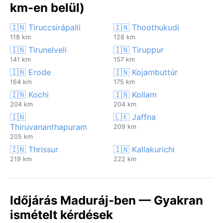
km-en belül)
🇮🇳 Tiruccsirápalli
🇮🇳 Thoothukudi
118 km
128 km
🇮🇳 Tirunelveli
🇮🇳 Tiruppur
141 km
157 km
🇮🇳 Erode
🇮🇳 Kojambuttúr
164 km
175 km
🇮🇳 Kochi
🇮🇳 Kollam
204 km
204 km
🇮🇳
🇱🇰 Jaffna
Thiruvananthapuram
209 km
205 km
🇮🇳 Thrissur
🇮🇳 Kallakurichi
219 km
222 km
Időjárás Maduráj-ben — Gyakran
ismételt kérdések