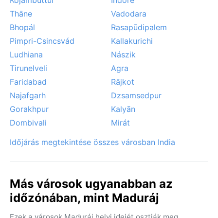
Thāne
Vadodara
Bhopál
Rasapūdipalem
Pimpri-Csincsvád
Kallakurichi
Ludhiana
Nászik
Tirunelveli
Agra
Faridabad
Rājkot
Najafgarh
Dzsamsedpur
Gorakhpur
Kalyān
Dombivali
Mirát
Időjárás megtekintése összes városban India
Más városok ugyanabban az
időzónában, mint Maduráj
Ezek a városok Maduráj helyi idejét osztják meg