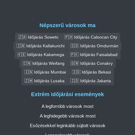
Népszerű városok ma
🇿🇦 Időjárás Soweto
🇵🇭 Időjárás Caloocan City
🇮🇳 Időjárás Kallakurichi
🇸🇩 Időjárás Omdurmán
🇰🇪 Időjárás Kakamega
🇵🇰 Időjárás Faisalabad
🇨🇳 Időjárás Weifang
🇬🇳 Időjárás Conakry
🇮🇳 Időjárás Mumbai
🇮🇩 Időjárás Bekasi
🇿🇲 Időjárás Lusaka
🇮🇩 Időjárás Jakarta
Extrém időjárási események
A legforróbb városok most
A leghidegebb városok most
Esőzésekkel leginkább sújtott városok