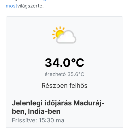
most
világszerte.
34.0°C
érezhető 35.6°C
Részben felhős
Jelenlegi időjárás Maduráj-
ben, India-ben
Frissítve: 15:30 ma