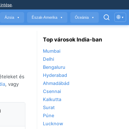
intése
.
🌐
Ázsia
Észak-Amerika
Óceánia
▾
▼
▼
▼
Top városok India-ban
Mumbai
Delhi
Bengaluru
Hyderabad
ételeket és
Ahmadábád
dia
, vagy
Csennai
Kalkutta
Surat
n
Púne
Lucknow