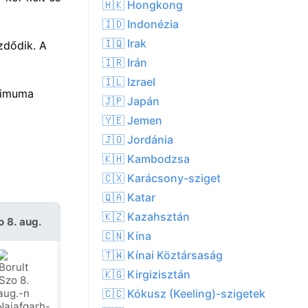
🇭🇰 Hongkong
🇮🇩 Indonézia
🇮🇶 Irak
zdődik. A
🇮🇷 Irán
🇮🇱 Izrael
ximuma
🇯🇵 Japán
🇾🇪 Jemen
🇯🇴 Jordánia
🇰🇭 Kambodzsa
🇨🇽 Karácsony-sziget
🇶🇦 Katar
🇰🇿 Kazahsztán
o 8. aug.
V 9. aug.
🇨🇳 Kína
🇹🇼 Kínai Köztársaság
🇰🇬 Kirgizisztán
🇨🇨 Kókusz (Keeling)-szigetek