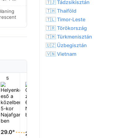
🇹🇯 Tádzsikisztán
🇹🇭 Thaiföld
Waning
Waning
rescent
Crescent
🇹🇱 Timor-Leste
🇹🇷 Törökország
🇹🇲 Türkmenisztán
🇺🇿 Üzbegisztán
🇻🇳 Vietnam
5
6
7
8
9
10
32.0°
32.0°
31.0°
30.0°
29.0°
29.0°