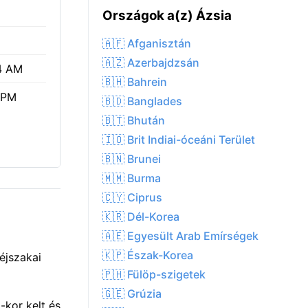
Országok a(z) Ázsia
🇦🇫 Afganisztán
🇦🇿 Azerbajdzsán
4 AM
🇧🇭 Bahrein
 PM
🇧🇩 Banglades
🇧🇹 Bhután
🇮🇴 Brit Indiai-óceáni Terület
🇧🇳 Brunei
🇲🇲 Burma
🇨🇾 Ciprus
🇰🇷 Dél-Korea
🇦🇪 Egyesült Arab Emírségek
🇰🇵 Észak-Korea
éjszakai
🇵🇭 Fülöp-szigetek
🇬🇪 Grúzia
kor kelt és