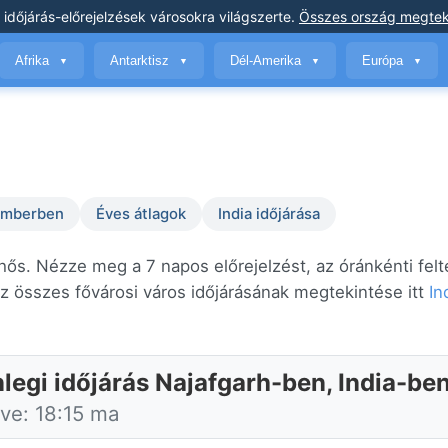
 időjárás-előrejelzések
városokra világszerte
.
Összes ország megtek
Afrika
Antarktisz
Dél-Amerika
Európa
▼
▼
▼
▼
temberben
Éves átlagok
India időjárása
lhős. Nézze meg a 7 napos előrejelzést, az óránkénti felt
 összes fővárosi város időjárásának megtekintése itt
In
nlegi időjárás Najafgarh-ben, India-be
tve: 18:15 ma