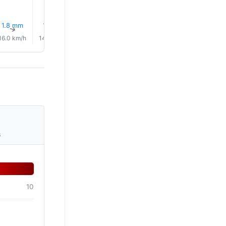
1.8 mm
1.1 mm
0.3 mm
0.5 mm
8% Eső
0.6 mm
↑
↑
↑
↑
↑
↑
16.0 km/h
14.0 km/h
13.0 km/h
11.0 km/h
7.0 km/h
6.0 km/
s
10