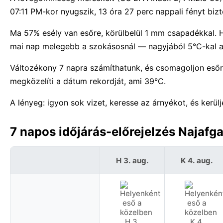
07:11 PM-kor nyugszik, 13 óra 27 perc nappali fényt bizt
Ma 57% esély van esőre, körülbelül 1 mm csapadékkal. 
mai nap melegebb a szokásosnál — nagyjából 5°C-kal a 
Változékony 7 napra számíthatunk, és csomagoljon eső
megközelíti a dátum rekordját, ami 39°C.
A lényeg: igyon sok vizet, keresse az árnyékot, és kerül
7 napos időjárás-előrejelzés Najafga
H 3. aug.
K 4. aug.