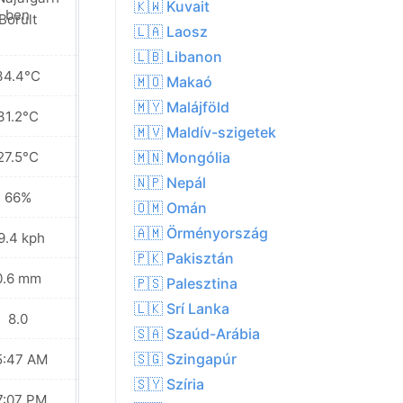
🇰🇼 Kuvait
Borult
Részben felhős
🇱🇦 Laosz
🇱🇧 Libanon
34.4°C
36.8°C
🇲🇴 Makaó
🇲🇾 Malájföld
31.2°C
33.3°C
🇲🇻 Maldív-szigetek
27.5°C
30.4°C
🇲🇳 Mongólia
🇳🇵 Nepál
66%
55%
🇴🇲 Omán
🇦🇲 Örményország
9.4 kph
13.0 kph
🇵🇰 Pakisztán
0.6 mm
0.0 mm
🇵🇸 Palesztina
🇱🇰 Srí Lanka
8.0
9.0
🇸🇦 Szaúd-Arábia
🇸🇬 Szingapúr
5:47 AM
05:48 AM
🇸🇾 Szíria
7:07 PM
07:07 PM