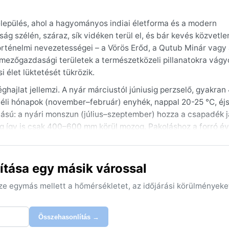
elepülés, ahol a hagyományos indiai életforma és a modern
g szélén, száraz, sík vidéken terül el, és bár kevés közvetle
 történelmi nevezetességei – a Vörös Erőd, a Qutub Minár vagy
 mezőgazdasági területek a természetközeli pillanatokra vág
 élet lüktetését tükrözik.
ghajlat jellemzi. A nyár márciustól júniusig perzselő, gyakra
 téli hónapok (november–február) enyhék, nappal 20-25 °C, éj
zlású: a nyári monszun (július–szeptember) hozza a csapadék 
zeg így is csak 400–600 mm körül mozog. Pakoláshoz a forró é
estékre, esernyőt vagy könnyű esőkabátot a monszunra érdeme
g tart, ilyenkor a nappalok melegek, az éjszakák hűvösek, és 
ítása egy másik várossal
r napokig is eltarthatnak, és a porviharok is jellemzőek. A m
em szenved komolyabb hurrikánoktól vagy havazástól. Ez a kl
sze egymás mellett a hőmérsékletet, az időjárási körülményeke
e fel kell készülni, de az őszi-téli időszak igazán barátságos
Összehasonlítás →