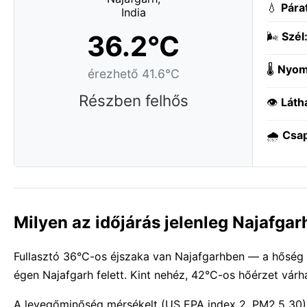
💧
Pára
36.2°C
🌬️
Szél
🌡️
Nyom
érezhető 41.6°C
Részben felhős
👁️
Láth
🌧️
Csa
Milyen az időjárás jelenleg Najafga
Fullasztó 36°C-os éjszaka van Najafgarhben — a hőség a
égen Najafgarh felett. Kint nehéz, 42°C-os hőérzet várh
A levegőminőség mérsékelt (US EPA index 2, PM2.5 30)