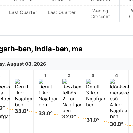
Waning
Last Quarter
Last Quarter
Crescent
C
fgarh-ben, India-ben, ma
y, August 03, 2026
3
1
2
3
4
0°
33.0°
33.0°
32.0°
31.0°
30.0°