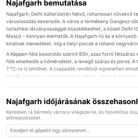
Najafgarh bemutatása
Najafgarh, Delhi külterületén fekvő, rohamosan növekvő t
városiasodás keveredik. A város a termékeny Gangesz-síksá
turisztikai látványossággal büszkélkedhet, a közeli Delhi
Masjid – könnyen elérhetők. A Najafgarh-tó és a környező
kínálnak menedéket, míg a helyi piacok a rohanó nagyvárosi
A Køppen-féle besorolás szerint BSh, azaz forró félszáraz é
fölé emelkedik a hőmérséklet, a levegő száraz és poros. A
7 °C-ra is lehűlhet. A csapadék rendkívül egyenetlen elos
részét, ilyenkor a páratartalom is megnő, de az éves öss
könnyű, szellős pamutruhákat, egy meleg pulóvert a téli 
A legkellemesebb időszak október közepétől március elejéi
Najafgarh időjárásának összehasonl
száraz, tiszta. Nyáron gyakoriak a hőhullámok, amelyek aká
időszaka váratlan felhőszakadásokat hozhat, de a város n
Keressen rá bármely városra világszerte, és hasonlítsa ös
szélsőségek hazája: a tűző naptól a hirtelen esőkig mindenr
előrejelzéseket.
számára.