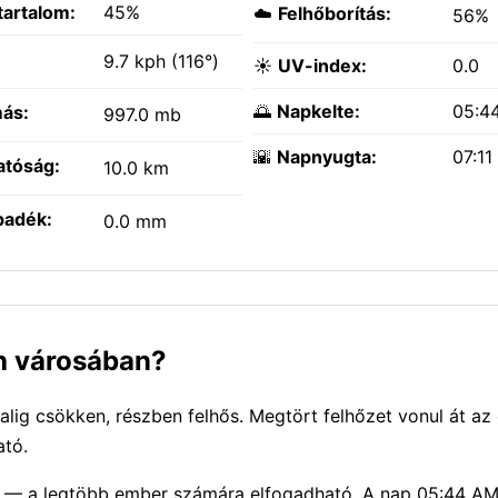
tartalom:
45%
☁️
Felhőborítás:
56%
:
9.7 kph (116°)
☀️
UV-index:
0.0
🌅
Napkelte:
05:4
ás:
997.0 mb
🌇
Napnyugta:
07:11
atóság:
10.0 km
padék:
0.0 mm
rh városában?
lig csökken, részben felhős. Megtört felhőzet vonul át az 
ató.
 — a legtöbb ember számára elfogadható. A nap 05:44 AM-