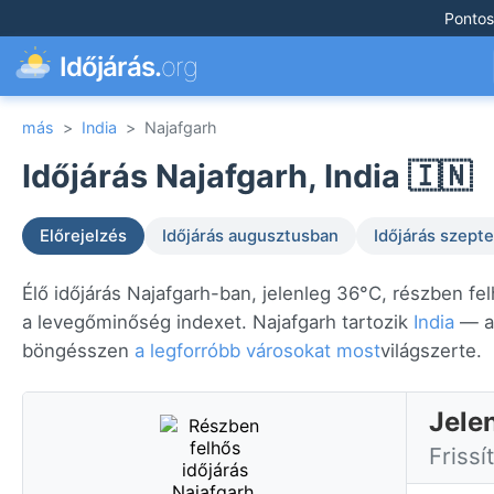
Pontos
Időjárás.
org
más
>
India
>
Najafgarh
Időjárás Najafgarh, India 🇮🇳
Előrejelzés
Időjárás augusztusban
Időjárás szep
Élő időjárás Najafgarh-ban, jelenleg 36°C, részben fe
a levegőminőség indexet. Najafgarh tartozik
India
— az
böngésszen
a legforróbb városokat most
világszerte.
Jele
Frissí