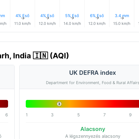
 mm
4% Eső
4% Eső
5% Eső
6% Eső
3.4 mm
↑
↑
↑
↑
↑
↑
km/h
11.0 km/h
12.0 km/h
14.0 km/h
12.0 km/h
15.0 km/h
h, India 🇮🇳 (AQI)
UK DEFRA index
Department for Environment, Food & Rural Affair
3
6
1
3
5
7
9
Alacsony
ó
A légszennyezés alacsony