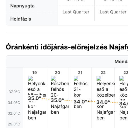
Napnyugta
Last Quarter
Last Quarter
Holdfázis
Óránkénti időjárás-előrejelzés Naja
Monda
19
20
21
22
2
37.0°C
35.0°
35.0°
34.0°
34.0°
34.0°C
34.
32.0°C
29.0°C