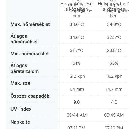
Helyenként eső
Helyenként es
a közelben
a közelben
Max. hőmérséklet
38.6°C
34.8°C
Átlagos
34.6°C
32.3°C
hőmérséklet
31.7°C
28.8°C
Min. hőmérséklet
51%
63%
Átlagos
páratartalom
12.2 kph
16.2 kph
Max. szél
1.4 mm
14.7 mm
Összes csapadék
9.0
4.0
UV-index
05:44 AM
05:45 AM
Napkelte
07:11 PM
07:10 PM