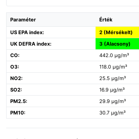
Paraméter
Érték
US EPA index:
2 (Mérsékelt)
UK DEFRA index:
3 (Alacsony)
CO:
442.0 µg/m³
O3:
118.0 µg/m³
NO2:
25.5 µg/m³
SO2:
16.9 µg/m³
PM2.5:
29.9 µg/m³
PM10:
30.7 µg/m³