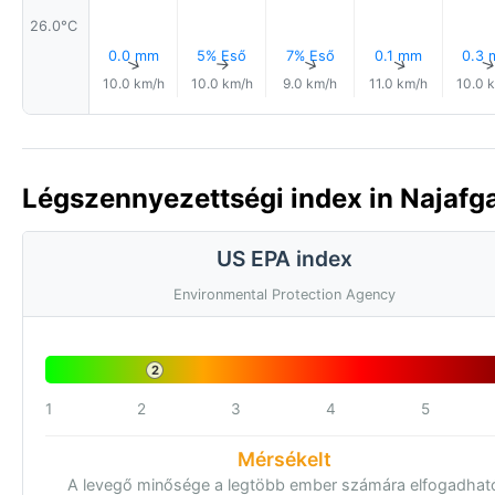
26.0°C
0.0 mm
5% Eső
7% Eső
0.1 mm
0.3
↑
↑
↑
↑
10.0 km/h
10.0 km/h
9.0 km/h
11.0 km/h
10.0 
Légszennyezettségi index in Najafgar
US EPA index
Environmental Protection Agency
2
1
2
3
4
5
Mérsékelt
A levegő minősége a legtöbb ember számára elfogadhat