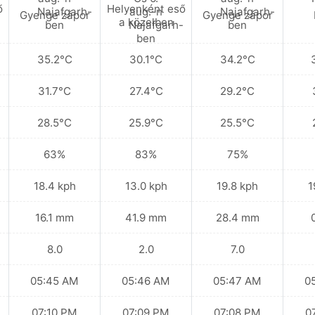
ő
Helyenként eső
Gyenge zápor
Gyenge zápor
a közelben
35.2°C
30.1°C
34.2°C
31.7°C
27.4°C
29.2°C
28.5°C
25.9°C
25.5°C
63%
83%
75%
18.4 kph
13.0 kph
19.8 kph
1
16.1 mm
41.9 mm
28.4 mm
8.0
2.0
7.0
05:45 AM
05:46 AM
05:47 AM
0
07:10 PM
07:09 PM
07:08 PM
0