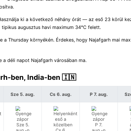
osítva.
Használja ki a következő néhány órát — az eső 23 körül ke
tipikus augusztus havi maximum 34°C felett.
re a Thursday környékén. Érdekes, hogy Najafgarh mai ma
je a déli napot Najafgarh városában ma.
rh-ben, India-ben 🇮🇳
Sze 5. aug.
Cs 6. aug.
P 7. aug.
Sz