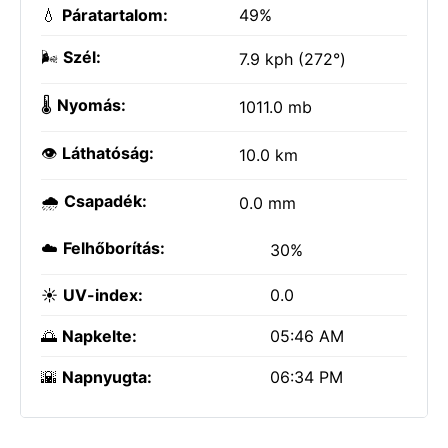
💧
Páratartalom:
49%
🌬️
Szél:
7.9 kph (272°)
🌡️
Nyomás:
1011.0 mb
👁️
Láthatóság:
10.0 km
🌧️
Csapadék:
0.0 mm
☁️
Felhőborítás:
30%
☀️
UV-index:
0.0
🌅
Napkelte:
05:46 AM
🌇
Napnyugta:
06:34 PM