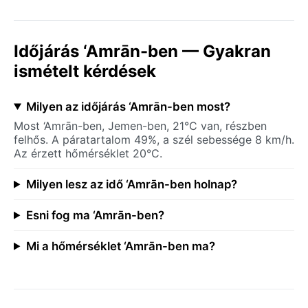
Időjárás ‘Amrān-ben — Gyakran
ismételt kérdések
Milyen az időjárás ‘Amrān-ben most?
Most ‘Amrān-ben, Jemen-ben, 21°C van, részben
felhős. A páratartalom 49%, a szél sebessége 8 km/h.
Az érzett hőmérséklet 20°C.
Milyen lesz az idő ‘Amrān-ben holnap?
Esni fog ma ‘Amrān-ben?
Mi a hőmérséklet ‘Amrān-ben ma?