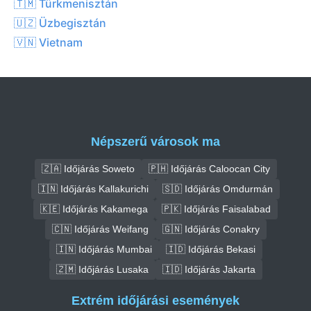
🇹🇲 Türkmenisztán
🇺🇿 Üzbegisztán
🇻🇳 Vietnam
Népszerű városok ma
🇿🇦 Időjárás Soweto
🇵🇭 Időjárás Caloocan City
🇮🇳 Időjárás Kallakurichi
🇸🇩 Időjárás Omdurmán
🇰🇪 Időjárás Kakamega
🇵🇰 Időjárás Faisalabad
🇨🇳 Időjárás Weifang
🇬🇳 Időjárás Conakry
🇮🇳 Időjárás Mumbai
🇮🇩 Időjárás Bekasi
🇿🇲 Időjárás Lusaka
🇮🇩 Időjárás Jakarta
Extrém időjárási események