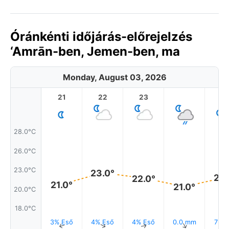
Óránkénti időjárás-előrejelzés
‘Amrān-ben, Jemen-ben, ma
Monday, August 03, 2026
21
22
23
1
28.0°C
26.0°C
23.0°C
23.0°
22.
22.0°
21.0°
21.0°
20.0°C
18.0°C
3% Eső
4% Eső
4% Eső
0.0 mm
7% E
↑
↑
↑
↑