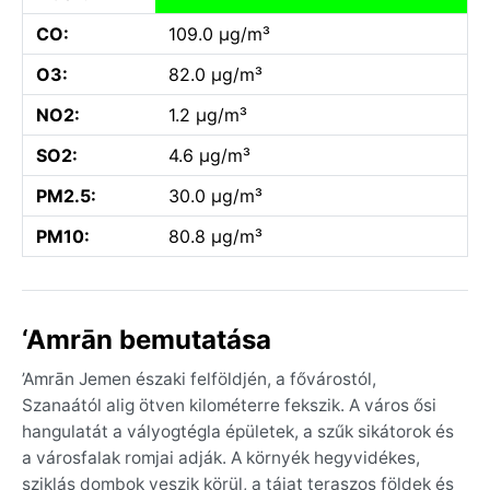
CO:
109.0 µg/m³
O3:
82.0 µg/m³
NO2:
1.2 µg/m³
SO2:
4.6 µg/m³
PM2.5:
30.0 µg/m³
PM10:
80.8 µg/m³
‘Amrān bemutatása
’Amrān Jemen északi felföldjén, a fővárostól,
Szanaától alig ötven kilométerre fekszik. A város ősi
hangulatát a vályogtégla épületek, a szűk sikátorok és
a városfalak romjai adják. A környék hegyvidékes,
sziklás dombok veszik körül, a tájat teraszos földek és