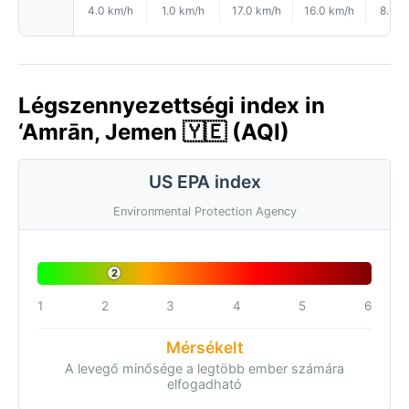
4.0 km/h
1.0 km/h
17.0 km/h
16.0 km/h
8.0 k
Légszennyezettségi index in
‘Amrān, Jemen 🇾🇪 (AQI)
US EPA index
Environmental Protection Agency
2
1
2
3
4
5
6
Mérsékelt
A levegő minősége a legtöbb ember számára
elfogadható