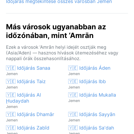
Időjárás megtekintése összes városban Jemen
Más városok ugyanabban az
időzónában, mint ‘Amrān
Ezek a városok ‘Amrān helyi idejét osztják meg
(Asia/Aden) — hasznos hívások ütemezéséhez vagy
nappali órák összehasonlításához.
🇾🇪 Időjárás Sanaa
🇾🇪 Időjárás Áden
Jemen
Jemen
🇾🇪 Időjárás Taiz
🇾🇪 Időjárás Ibb
Jemen
Jemen
🇾🇪 Időjárás Al
🇾🇪 Időjárás Mukalla
Ḩudaydah
Jemen
Jemen
🇾🇪 Időjárás Dhamār
🇾🇪 Időjárás Sayyān
Jemen
Jemen
🇾🇪 Időjárás Zabīd
🇾🇪 Időjárás Sa'dah
Jemen
Jemen