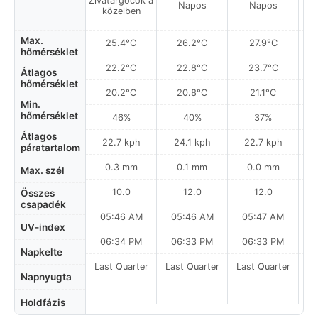
Zivatargócok a
Napos
Napos
közelben
Max.
25.4°C
26.2°C
27.9°C
hőmérséklet
22.2°C
22.8°C
23.7°C
Átlagos
hőmérséklet
20.2°C
20.8°C
21.1°C
Min.
hőmérséklet
46%
40%
37%
Átlagos
22.7 kph
24.1 kph
22.7 kph
páratartalom
0.3 mm
0.1 mm
0.0 mm
Max. szél
10.0
12.0
12.0
Összes
csapadék
05:46 AM
05:46 AM
05:47 AM
UV-index
06:34 PM
06:33 PM
06:33 PM
Napkelte
Last Quarter
Last Quarter
Last Quarter
La
Napnyugta
Holdfázis