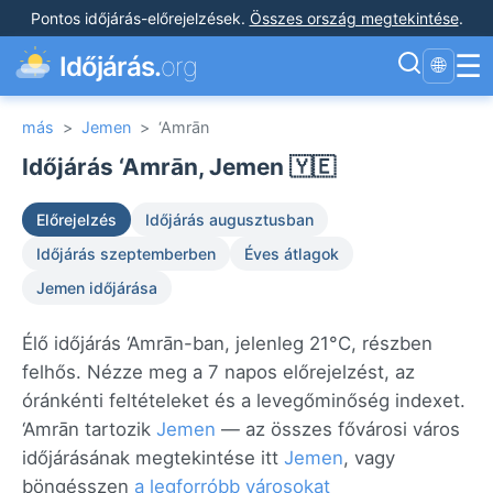
Pontos időjárás-előrejelzések
.
Összes ország megtekintése
.
☰
Időjárás.
org
🌐
más
>
Jemen
>
‘Amrān
Időjárás ‘Amrān, Jemen 🇾🇪
Előrejelzés
Időjárás augusztusban
Időjárás szeptemberben
Éves átlagok
Jemen időjárása
Élő időjárás ‘Amrān-ban, jelenleg 21°C, részben
felhős. Nézze meg a 7 napos előrejelzést, az
óránkénti feltételeket és a levegőminőség indexet.
‘Amrān tartozik
Jemen
— az összes fővárosi város
időjárásának megtekintése itt
Jemen
, vagy
böngésszen
a legforróbb városokat