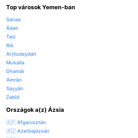
Top városok Yemen-ban
Sanaa
Áden
Taiz
Ibb
Al Ḩudaydah
Mukalla
Dhamār
‘Amrān
Sayyān
Zabīd
Országok a(z) Ázsia
🇦🇫 Afganisztán
🇦🇿 Azerbajdzsán