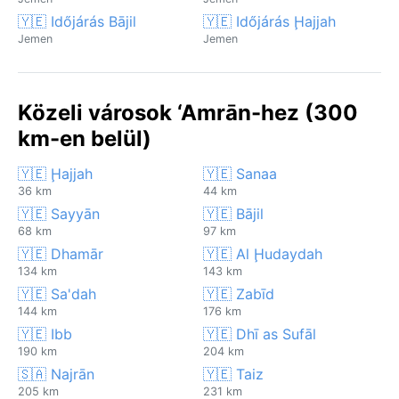
🇾🇪 Időjárás Bājil
🇾🇪 Időjárás Ḩajjah
Jemen
Jemen
Közeli városok ‘Amrān-hez (300
km-en belül)
🇾🇪 Ḩajjah
🇾🇪 Sanaa
36 km
44 km
🇾🇪 Sayyān
🇾🇪 Bājil
68 km
97 km
🇾🇪 Dhamār
🇾🇪 Al Ḩudaydah
134 km
143 km
🇾🇪 Sa'dah
🇾🇪 Zabīd
144 km
176 km
🇾🇪 Ibb
🇾🇪 Dhī as Sufāl
190 km
204 km
🇸🇦 Najrān
🇾🇪 Taiz
205 km
231 km