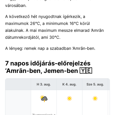
városában.
A következő hét nyugodtnak ígérkezik, a
maximumok 26°C, a minimumok 16°C körül
alakulnak. A mai maximum messze elmarad ‘Amrān
dátumrekordjától, ami 30°C.
A lényeg: remek nap a szabadban ‘Amrān-ben.
7 napos időjárás-előrejelzés
‘Amrān-ben, Jemen-ben 🇾🇪
H 3. aug.
K 4. aug.
Sze 5. aug.
C