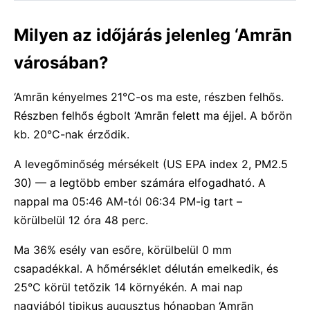
Milyen az időjárás jelenleg ‘Amrān
városában?
‘Amrān kényelmes 21°C-os ma este, részben felhős.
Részben felhős égbolt ‘Amrān felett ma éjjel. A bőrön
kb. 20°C-nak érződik.
A levegőminőség mérsékelt (US EPA index 2, PM2.5
30) — a legtöbb ember számára elfogadható. A
nappal ma 05:46 AM-tól 06:34 PM-ig tart –
körülbelül 12 óra 48 perc.
Ma 36% esély van esőre, körülbelül 0 mm
csapadékkal. A hőmérséklet délután emelkedik, és
25°C körül tetőzik 14 környékén. A mai nap
nagyjából tipikus augusztus hónapban ‘Amrān