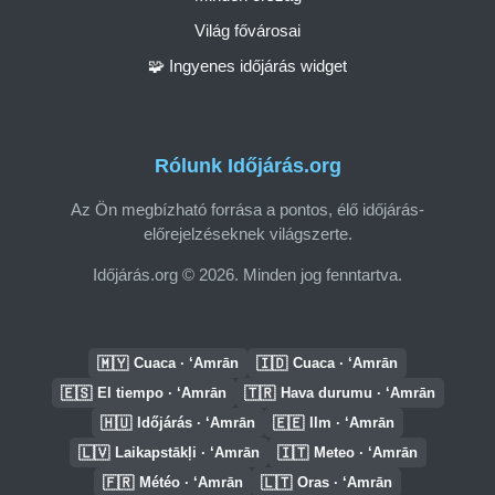
Világ fővárosai
🧩 Ingyenes időjárás widget
Rólunk Időjárás.org
Az Ön megbízható forrása a pontos, élő időjárás-
előrejelzéseknek világszerte.
Időjárás.org © 2026. Minden jog fenntartva.
🇲🇾
🇮🇩
Cuaca · ‘Amrān
Cuaca · ‘Amrān
🇪🇸
🇹🇷
El tiempo · ‘Amrān
Hava durumu · ‘Amrān
🇭🇺
🇪🇪
Időjárás · ‘Amrān
Ilm · ‘Amrān
🇱🇻
🇮🇹
Laikapstākļi · ‘Amrān
Meteo · ‘Amrān
🇫🇷
🇱🇹
Météo · ‘Amrān
Oras · ‘Amrān