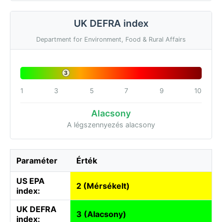
UK DEFRA index
Department for Environment, Food & Rural Affairs
3
1
3
5
7
9
10
Alacsony
A légszennyezés alacsony
Paraméter
Érték
US EPA
2 (Mérsékelt)
index:
UK DEFRA
3 (Alacsony)
index: