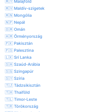
🇲🇾 Malájföld
🇲🇻 Maldív-szigetek
🇲🇳 Mongólia
🇳🇵 Nepál
🇴🇲 Omán
🇦🇲 Örményország
🇵🇰 Pakisztán
🇵🇸 Palesztina
🇱🇰 Srí Lanka
🇸🇦 Szaúd-Arábia
🇸🇬 Szingapúr
🇸🇾 Szíria
🇹🇯 Tádzsikisztán
🇹🇭 Thaiföld
🇹🇱 Timor-Leste
🇹🇷 Törökország