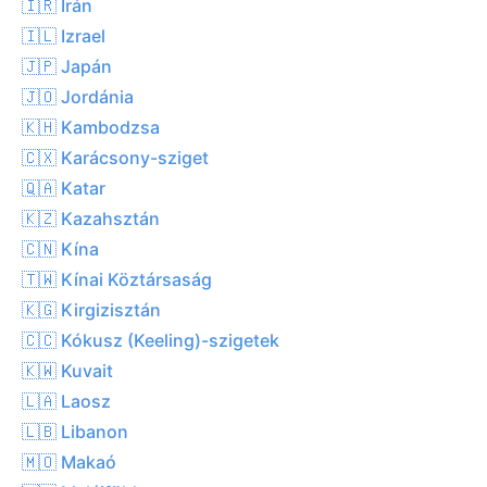
🇮🇷 Irán
🇮🇱 Izrael
🇯🇵 Japán
🇯🇴 Jordánia
🇰🇭 Kambodzsa
🇨🇽 Karácsony-sziget
🇶🇦 Katar
🇰🇿 Kazahsztán
🇨🇳 Kína
🇹🇼 Kínai Köztársaság
🇰🇬 Kirgizisztán
🇨🇨 Kókusz (Keeling)-szigetek
🇰🇼 Kuvait
🇱🇦 Laosz
🇱🇧 Libanon
🇲🇴 Makaó