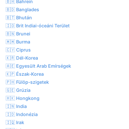
🇧🇭 Bahrein
🇧🇩 Banglades
🇧🇹 Bhután
🇮🇴 Brit Indiai-óceáni Terület
🇧🇳 Brunei
🇲🇲 Burma
🇨🇾 Ciprus
🇰🇷 Dél-Korea
🇦🇪 Egyesült Arab Emírségek
🇰🇵 Észak-Korea
🇵🇭 Fülöp-szigetek
🇬🇪 Grúzia
🇭🇰 Hongkong
🇮🇳 India
🇮🇩 Indonézia
🇮🇶 Irak