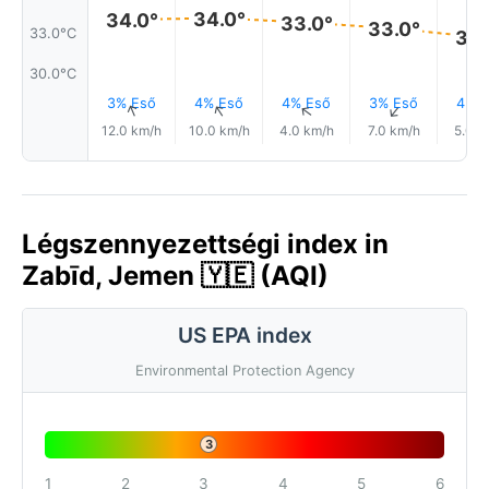
34.0°
34.0°
33.0°
33.0°
33.0°C
32.
30.0°C
3% Eső
4% Eső
4% Eső
3% Eső
4% E
↑
↑
↑
↑
12.0 km/h
10.0 km/h
4.0 km/h
7.0 km/h
5.0 k
Légszennyezettségi index in
Zabīd, Jemen 🇾🇪 (AQI)
US EPA index
Environmental Protection Agency
3
1
2
3
4
5
6