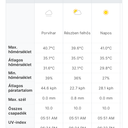
Porvihar
Részben felhős
Napos
Max.
40.7°C
39.6°C
41.0°C
hőmérséklet
35.1°C
35.0°C
35.5°C
Átlagos
hőmérséklet
31.6°C
32.1°C
29.8°C
Min.
hőmérséklet
39%
36%
27%
Átlagos
44.6 kph
22.7 kph
28.1 kph
páratartalom
0.0 mm
0.8 mm
0.0 mm
Max. szél
10.0
10.0
10.0
Összes
csapadék
05:51 AM
05:51 AM
05:51 AM
UV-index