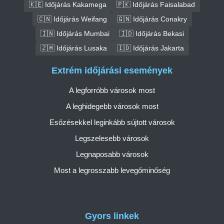
🇰🇪 Időjárás Kakamega
🇵🇰 Időjárás Faisalabad
🇨🇳 Időjárás Weifang
🇬🇳 Időjárás Conakry
🇮🇳 Időjárás Mumbai
🇮🇩 Időjárás Bekasi
🇿🇲 Időjárás Lusaka
🇮🇩 Időjárás Jakarta
Extrém időjárási események
A legforróbb városok most
A leghidegebb városok most
Esőzésekkel leginkább sújtott városok
Legszelesebb városok
Legnaposabb városok
Most a legrosszabb levegőminőség
Gyors linkek