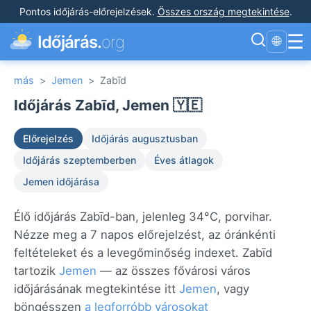
Pontos időjárás-előrejelzések
.
Összes ország megtekintése
.
☰
Időjárás.
org
🌐
más
>
Jemen
>
Zabīd
Időjárás Zabīd, Jemen 🇾🇪
Előrejelzés
Időjárás augusztusban
Időjárás szeptemberben
Éves átlagok
Jemen időjárása
Élő időjárás Zabīd-ban, jelenleg 34°C, porvihar.
Nézze meg a 7 napos előrejelzést, az óránkénti
feltételeket és a levegőminőség indexet. Zabīd
tartozik
Jemen
— az összes fővárosi város
időjárásának megtekintése itt
Jemen
, vagy
böngésszen
a legforróbb városokat