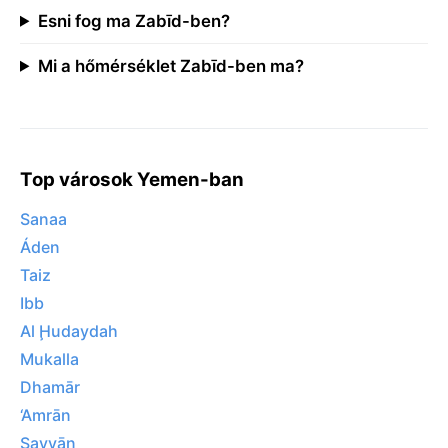
Esni fog ma Zabīd-ben?
Mi a hőmérséklet Zabīd-ben ma?
Top városok Yemen-ban
Sanaa
Áden
Taiz
Ibb
Al Ḩudaydah
Mukalla
Dhamār
‘Amrān
Sayyān