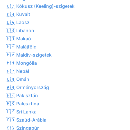
🇨🇨 Kókusz (Keeling)-szigetek
🇰🇼 Kuvait
🇱🇦 Laosz
🇱🇧 Libanon
🇲🇴 Makaó
🇲🇾 Malájföld
🇲🇻 Maldív-szigetek
🇲🇳 Mongólia
🇳🇵 Nepál
🇴🇲 Omán
🇦🇲 Örményország
🇵🇰 Pakisztán
🇵🇸 Palesztina
🇱🇰 Srí Lanka
🇸🇦 Szaúd-Arábia
🇸🇬 Szingapúr