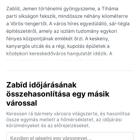
Zabīd, Jemen történelmi gyöngyszeme, a Tiháma
parti síkságon fekszik, mindössze néhány kilométerre
a Vörös-tengertől. A város híres egyedülálló, sár-tégla
építészetéről, amely az iszlám tudomány egykori
fényes központjának emlékét őrzi. A keskeny,
kanyargós utcák és a régi, kupolás épületek a
középkori kereskedőváros hangulatát idézik. A
környező táj kopár, sivatagos, a forróság és a por
uralja a vidéket, de a városfalak mögött megbúvó
mecsetek és madraszok egy letűnt kor bölcsességét
Zabīd időjárásának
hirdetik. Zabīd légkörét a lassú, nyugodt tempó és az
időtlenség érzése hatja át.
összehasonlítása egy másik
várossal
A város éghajlata a Köppen-féle BWh, vagyis forró
sivatagi kategóriába tartozik. A nyarak perzselőek: a
Keressen rá bármely városra világszerte, és hasonlítsa
nappali hőmérséklet rendszeresen 40°C fölé kúszik,
össze egymás mellett a hőmérsékletet, az időjárási
az éjszakák is alig hoznak enyhülést. A tél enyhe és
körülményeket és az előrejelzéseket.
kellemes, 20-25°C közötti átlagokkal, bár az éjszakák
hűvösek lehetnek, akár 10°C alá is süllyedhetnek. A