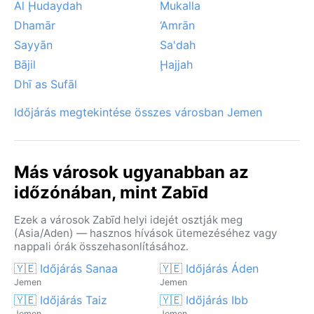
Al Ḩudaydah
Mukalla
Dhamār
‘Amrān
Sayyān
Sa'dah
Bājil
Ḩajjah
Dhī as Sufāl
Időjárás megtekintése összes városban Jemen
Más városok ugyanabban az
időzónában, mint Zabīd
Ezek a városok Zabīd helyi idejét osztják meg
(Asia/Aden) — hasznos hívások ütemezéséhez vagy
nappali órák összehasonlításához.
🇾🇪 Időjárás Sanaa
🇾🇪 Időjárás Áden
Jemen
Jemen
🇾🇪 Időjárás Taiz
🇾🇪 Időjárás Ibb
Jemen
Jemen