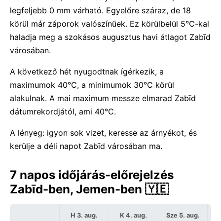
legfeljebb 0 mm várható. Egyelőre száraz, de 18
körül már záporok valószínűek. Ez körülbelül 5°C-kal
haladja meg a szokásos augusztus havi átlagot Zabīd
városában.
A következő hét nyugodtnak ígérkezik, a
maximumok 40°C, a minimumok 30°C körül
alakulnak. A mai maximum messze elmarad Zabīd
dátumrekordjától, ami 40°C.
A lényeg: igyon sok vizet, keresse az árnyékot, és
kerülje a déli napot Zabīd városában ma.
7 napos időjárás-előrejelzés
Zabīd-ben, Jemen-ben 🇾🇪
H 3. aug.
K 4. aug.
Sze 5. aug.
C