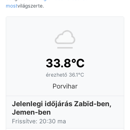
most
világszerte.
33.8°C
érezhető 36.1°C
Porvihar
Jelenlegi időjárás Zabīd-ben,
Jemen-ben
Frissítve: 20:30 ma