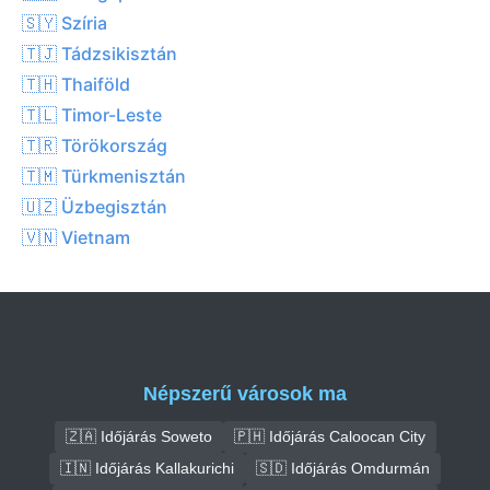
🇸🇾 Szíria
🇹🇯 Tádzsikisztán
🇹🇭 Thaiföld
🇹🇱 Timor-Leste
🇹🇷 Törökország
🇹🇲 Türkmenisztán
🇺🇿 Üzbegisztán
🇻🇳 Vietnam
Népszerű városok ma
🇿🇦 Időjárás Soweto
🇵🇭 Időjárás Caloocan City
🇮🇳 Időjárás Kallakurichi
🇸🇩 Időjárás Omdurmán