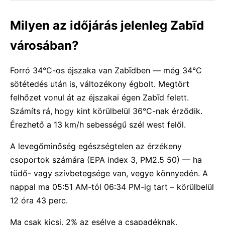
Milyen az időjárás jelenleg Zabīd
városában?
Forró 34°C-os éjszaka van Zabīdben — még 34°C
sötétedés után is, változékony égbolt. Megtört
felhőzet vonul át az éjszakai égen Zabīd felett.
Számíts rá, hogy kint körülbelül 36°C-nak érződik.
Érezhető a 13 km/h sebességű szél west felől.
A levegőminőség egészségtelen az érzékeny
csoportok számára (EPA index 3, PM2.5 50) — ha
tüdő- vagy szívbetegsége van, vegye könnyedén. A
nappal ma 05:51 AM-tól 06:34 PM-ig tart – körülbelül
12 óra 43 perc.
Ma csak kicsi, 2% az esélye a csapadéknak,