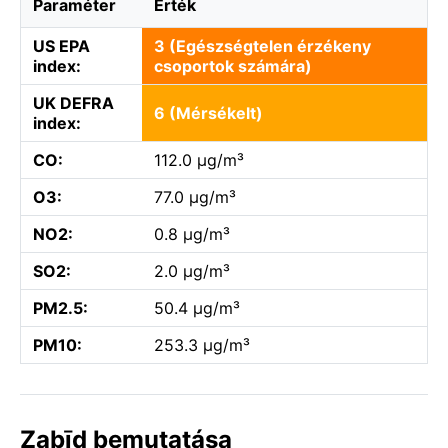
Paraméter
Érték
US EPA
3 (Egészségtelen érzékeny
index:
csoportok számára)
UK DEFRA
6 (Mérsékelt)
index:
CO:
112.0 µg/m³
O3:
77.0 µg/m³
NO2:
0.8 µg/m³
SO2:
2.0 µg/m³
PM2.5:
50.4 µg/m³
PM10:
253.3 µg/m³
Zabīd bemutatása