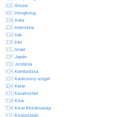
🇬🇪 Grúzia
🇭🇰 Hongkong
🇮🇳 India
🇮🇩 Indonézia
🇮🇶 Irak
🇮🇷 Irán
🇮🇱 Izrael
🇯🇵 Japán
🇯🇴 Jordánia
🇰🇭 Kambodzsa
🇨🇽 Karácsony-sziget
🇶🇦 Katar
🇰🇿 Kazahsztán
🇨🇳 Kína
🇹🇼 Kínai Köztársaság
🇰🇬 Kirgizisztán