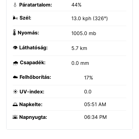
💧
Páratartalom:
44%
🌬️
Szél:
13.0 kph (326°)
🌡️
Nyomás:
1005.0 mb
👁️
Láthatóság:
5.7 km
🌧️
Csapadék:
0.0 mm
☁️
Felhőborítás:
17%
☀️
UV-index:
0.0
🌅
Napkelte:
05:51 AM
🌇
Napnyugta:
06:34 PM