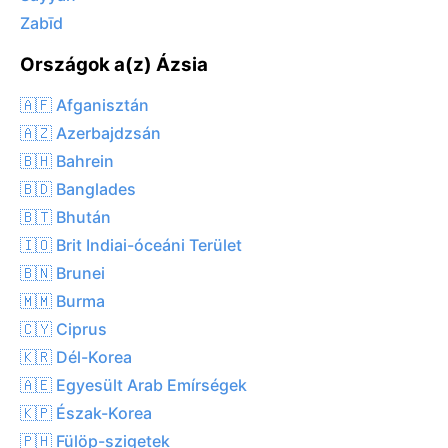
Zabīd
Országok a(z) Ázsia
🇦🇫 Afganisztán
🇦🇿 Azerbajdzsán
🇧🇭 Bahrein
🇧🇩 Banglades
🇧🇹 Bhután
🇮🇴 Brit Indiai-óceáni Terület
🇧🇳 Brunei
🇲🇲 Burma
🇨🇾 Ciprus
🇰🇷 Dél-Korea
🇦🇪 Egyesült Arab Emírségek
🇰🇵 Észak-Korea
🇵🇭 Fülöp-szigetek