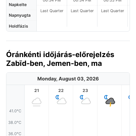
06:34 PM
06:34 PM
06:33 PM
Napkelte
Last Quarter
Last Quarter
Last Quarter
La
Napnyugta
Holdfázis
Óránkénti időjárás-előrejelzés
Zabīd-ben, Jemen-ben, ma
Monday, August 03, 2026
21
22
23
1
41.0°C
38.0°C
36.0°C