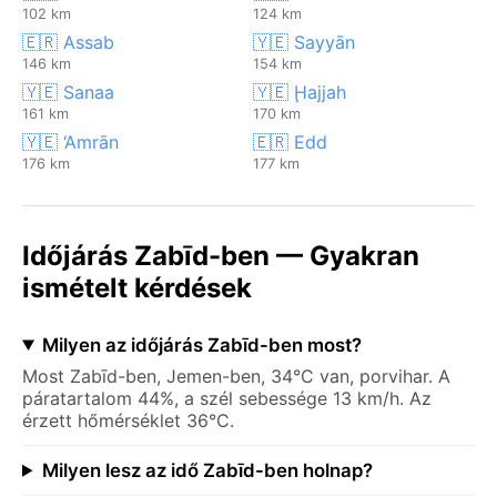
102 km
124 km
🇪🇷 Assab
🇾🇪 Sayyān
146 km
154 km
🇾🇪 Sanaa
🇾🇪 Ḩajjah
161 km
170 km
🇾🇪 ‘Amrān
🇪🇷 Edd
176 km
177 km
Időjárás Zabīd-ben — Gyakran
ismételt kérdések
Milyen az időjárás Zabīd-ben most?
Most Zabīd-ben, Jemen-ben, 34°C van, porvihar. A
páratartalom 44%, a szél sebessége 13 km/h. Az
érzett hőmérséklet 36°C.
Milyen lesz az idő Zabīd-ben holnap?