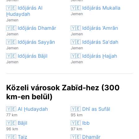
🇾🇪 Időjárás Al
🇾🇪 Időjárás Mukalla
Ḩudaydah
Jemen
Jemen
🇾🇪 Időjárás Dhamār
🇾🇪 Időjárás ‘Amrān
Jemen
Jemen
🇾🇪 Időjárás Sayyān
🇾🇪 Időjárás Sa'dah
Jemen
Jemen
🇾🇪 Időjárás Bājil
🇾🇪 Időjárás Ḩajjah
Jemen
Jemen
Közeli városok Zabīd-hez (300
km-en belül)
🇾🇪 Al Ḩudaydah
🇾🇪 Dhī as Sufāl
77 km
95 km
🇾🇪 Bājil
🇾🇪 Ibb
96 km
97 km
🇾🇪 Taiz
🇾🇪 Dhamār