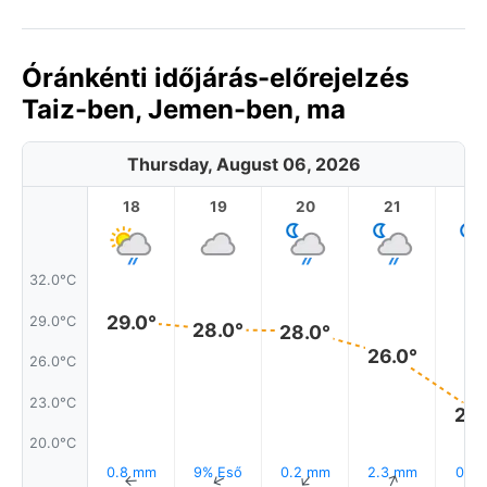
Óránkénti időjárás-előrejelzés
Taiz-ben, Jemen-ben, ma
Thursday, August 06, 2026
18
19
20
21
2
32.0°C
29.0°
29.0°C
28.0°
28.0°
26.0°
26.0°C
23.0°C
22.
20.0°C
0.8 mm
9% Eső
0.2 mm
2.3 mm
0.1 
↑
↑
↑
↑