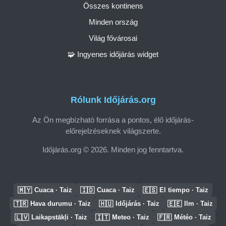
Összes kontinens
Minden ország
Világ fővárosai
🧩 Ingyenes időjárás widget
Rólunk Időjárás.org
Az Ön megbízható forrása a pontos, élő időjárás-
előrejelzéseknek világszerte.
Időjárás.org © 2026. Minden jog fenntartva.
🇲🇾
🇮🇩
🇪🇸
Cuaca · Taiz
Cuaca · Taiz
El tiempo · Taiz
🇹🇷
🇭🇺
🇪🇪
Hava durumu · Taiz
Időjárás · Taiz
Ilm · Taiz
🇱🇻
🇮🇹
🇫🇷
Laikapstākļi · Taiz
Meteo · Taiz
Météo · Taiz