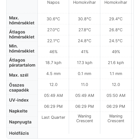
Napos
Homokvihar
Homokvihar
Max.
30.6°C
30.8°C
29.4°C
hőmérséklet
27.0°C
27.8°C
26.8°C
Átlagos
hőmérséklet
22.1°C
24.8°C
24.5°C
Min.
hőmérséklet
46%
41%
49%
Átlagos
18.7 kph
17.3 kph
21.6 kph
páratartalom
4.5 mm
0.1 mm
1.1 mm
Max. szél
12.0
11.0
12.0
Összes
csapadék
05:49 AM
05:49 AM
05:50 AM
0
UV-index
06:29 PM
06:29 PM
06:29 PM
Napkelte
Waning
Waning
Last Quarter
Crescent
Crescent
Napnyugta
Holdfázis