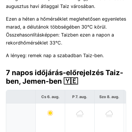
augusztus havi átlaggal Taiz városában.
Ezen a héten a hőmérséklet meglehetősen egyenletes
marad, a délutánok többségében 30°C körül.
Összehasonlításképpen: Taizben ezen a napon a
rekordhőmérséklet 33°C.
A lényeg: remek nap a szabadban Taiz-ben.
7 napos időjárás-előrejelzés Taiz-
ben, Jemen-ben 🇾🇪
Cs 6. aug.
P 7. aug.
Szo 8. aug.