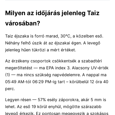
Milyen az időjárás jelenleg Taiz
városában?
Taiz éjszaka is forró marad, 30°C, a közelben eső.
Néhány felhő úszik át az éjszakai égen. A levegő
jelenleg hűen tükrözi a mért értéket.
Az érzékeny csoportok csökkentsék a szabadtéri
megerőltetést — ma EPA index 3. Alacsony UV-érték
(1) — ma nincs szükség napvédelemre. A nappal ma
05:49 AM-tól 06:29 PM-ig tart – körülbelül 12 óra 40
perc.
Legyen résen — 57% esély záporokra, akár 5 mm is
lehet. Az eső 19 körül enyhül, mögötte szárazabb
levegő érkezik. Ez pontosan megegyezik a szokásos