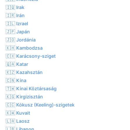
🇮🇶 Irak
🇮🇷 Irán
🇮🇱 Izrael
🇯🇵 Japán
🇯🇴 Jordánia
🇰🇭 Kambodzsa
🇨🇽 Karácsony-sziget
🇶🇦 Katar
🇰🇿 Kazahsztán
🇨🇳 Kína
🇹🇼 Kínai Köztársaság
🇰🇬 Kirgizisztán
🇨🇨 Kókusz (Keeling)-szigetek
🇰🇼 Kuvait
🇱🇦 Laosz
🇱🇧 Libanon