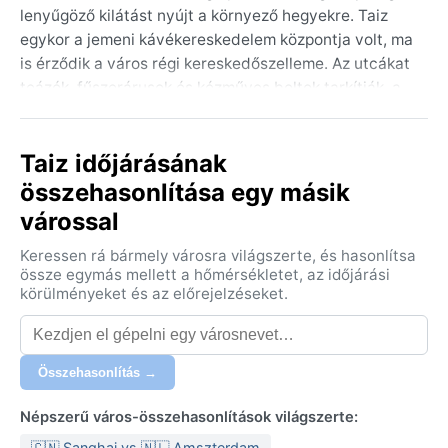
lenyűgöző kilátást nyújt a környező hegyekre. Taiz
egykor a jemeni kávékereskedelem központja volt, ma
is érződik a város régi kereskedőszelleme. Az utcákat
teázók, fűszerárusok és kézműves boltok tarkítják, a
hangulatot a hegyi levegő és a nyüzsgés keveréke
adja. Az ország délnyugati részén, a Vörös-tenger
Taiz időjárásának
közelében fekvő település stratégiai fontosságú, bár
a politikai instabilitás miatt az idegenforgalom
összehasonlítása egy másik
visszaesett.
várossal
A város éghajlata a Köppen-osztályozás szerint BSh,
Keressen rá bármely városra világszerte, és hasonlítsa
azaz forró félsivatagi. A nyarak rendkívül forróak, a
össze egymás mellett a hőmérsékletet, az időjárási
nappali csúcshőmérséklet gyakran 35–40 °C között
körülményeket és az előrejelzéseket.
mozog, de a magasság miatt az éjszakák némi
enyhülést hoznak. A tél mérsékelten meleg: nappal
22–26 °C, éjszaka akár 10 °C alá is süllyedhet. A
Összehasonlítás →
csapadék éves összege mintegy 600 mm, ami a
szárazabb régiókhoz képest magas – ennek nagy
Népszerű város-összehasonlítások világszerte:
része a márciustól májusig tartó tavaszi, valamint a
🇨🇳 Sanghaj vs 🇳🇱 Amszterdam