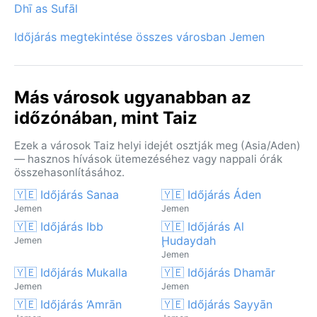
Dhī as Sufāl
Időjárás megtekintése összes városban Jemen
Más városok ugyanabban az
időzónában, mint Taiz
Ezek a városok Taiz helyi idejét osztják meg (Asia/Aden)
— hasznos hívások ütemezéséhez vagy nappali órák
összehasonlításához.
🇾🇪 Időjárás Sanaa
🇾🇪 Időjárás Áden
Jemen
Jemen
🇾🇪 Időjárás Ibb
🇾🇪 Időjárás Al
Ḩudaydah
Jemen
Jemen
🇾🇪 Időjárás Mukalla
🇾🇪 Időjárás Dhamār
Jemen
Jemen
🇾🇪 Időjárás ‘Amrān
🇾🇪 Időjárás Sayyān