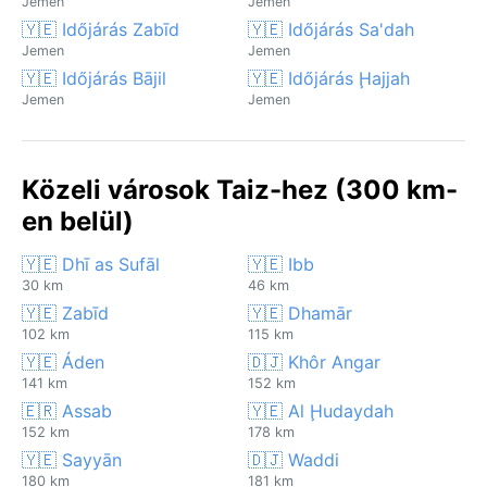
Jemen
Jemen
🇾🇪 Időjárás Zabīd
🇾🇪 Időjárás Sa'dah
Jemen
Jemen
🇾🇪 Időjárás Bājil
🇾🇪 Időjárás Ḩajjah
Jemen
Jemen
Közeli városok Taiz-hez (300 km-
en belül)
🇾🇪 Dhī as Sufāl
🇾🇪 Ibb
30 km
46 km
🇾🇪 Zabīd
🇾🇪 Dhamār
102 km
115 km
🇾🇪 Áden
🇩🇯 Khôr Angar
141 km
152 km
🇪🇷 Assab
🇾🇪 Al Ḩudaydah
152 km
178 km
🇾🇪 Sayyān
🇩🇯 Waddi
180 km
181 km