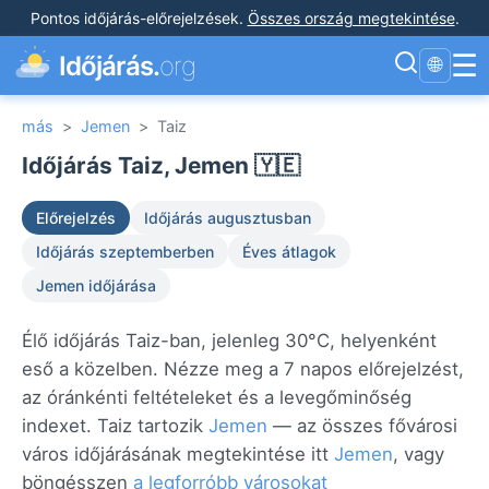
Pontos időjárás-előrejelzések
.
Összes ország megtekintése
.
☰
Időjárás.
org
🌐
más
>
Jemen
>
Taiz
Időjárás Taiz, Jemen 🇾🇪
Előrejelzés
Időjárás augusztusban
Időjárás szeptemberben
Éves átlagok
Jemen időjárása
Élő időjárás Taiz-ban, jelenleg 30°C, helyenként
eső a közelben. Nézze meg a 7 napos előrejelzést,
az óránkénti feltételeket és a levegőminőség
indexet. Taiz tartozik
Jemen
— az összes fővárosi
város időjárásának megtekintése itt
Jemen
, vagy
böngésszen
a legforróbb városokat