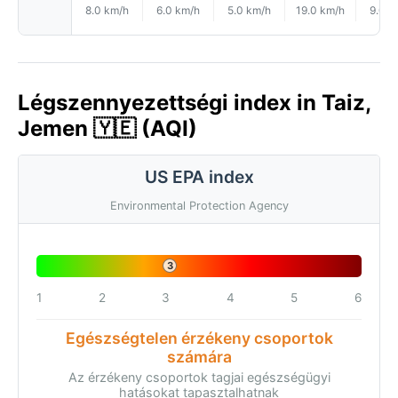
8.0 km/h
6.0 km/h
5.0 km/h
19.0 km/h
9.0 k
Légszennyezettségi index in Taiz,
Jemen 🇾🇪 (AQI)
US EPA index
Environmental Protection Agency
3
1
2
3
4
5
6
Egészségtelen érzékeny csoportok
számára
Az érzékeny csoportok tagjai egészségügyi
hatásokat tapasztalhatnak