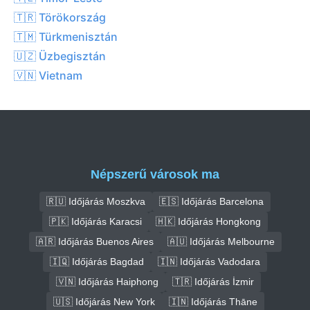
🇹🇷 Törökország
🇹🇲 Türkmenisztán
🇺🇿 Üzbegisztán
🇻🇳 Vietnam
Népszerű városok ma
🇷🇺 Időjárás Moszkva
🇪🇸 Időjárás Barcelona
🇵🇰 Időjárás Karacsi
🇭🇰 Időjárás Hongkong
🇦🇷 Időjárás Buenos Aires
🇦🇺 Időjárás Melbourne
🇮🇶 Időjárás Bagdad
🇮🇳 Időjárás Vadodara
🇻🇳 Időjárás Haiphong
🇹🇷 Időjárás İzmir
🇺🇸 Időjárás New York
🇮🇳 Időjárás Thāne