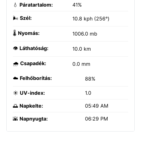
💧
Páratartalom:
41%
🌬️
Szél:
10.8 kph (256°)
🌡️
Nyomás:
1006.0 mb
👁️
Láthatóság:
10.0 km
🌧️
Csapadék:
0.0 mm
☁️
Felhőborítás:
88%
☀️
UV-index:
1.0
🌅
Napkelte:
05:49 AM
🌇
Napnyugta:
06:29 PM