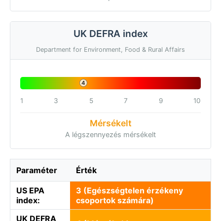
UK DEFRA index
Department for Environment, Food & Rural Affairs
4
1
3
5
7
9
10
Mérsékelt
A légszennyezés mérsékelt
Paraméter
Érték
US EPA
3 (Egészségtelen érzékeny
index:
csoportok számára)
UK DEFRA