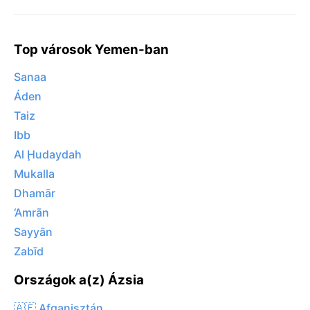
Top városok Yemen-ban
Sanaa
Áden
Taiz
Ibb
Al Ḩudaydah
Mukalla
Dhamār
‘Amrān
Sayyān
Zabīd
Országok a(z) Ázsia
🇦🇫 Afganisztán