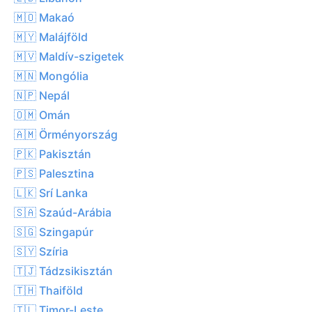
🇲🇴 Makaó
🇲🇾 Malájföld
🇲🇻 Maldív-szigetek
🇲🇳 Mongólia
🇳🇵 Nepál
🇴🇲 Omán
🇦🇲 Örményország
🇵🇰 Pakisztán
🇵🇸 Palesztina
🇱🇰 Srí Lanka
🇸🇦 Szaúd-Arábia
🇸🇬 Szingapúr
🇸🇾 Szíria
🇹🇯 Tádzsikisztán
🇹🇭 Thaiföld
🇹🇱 Timor-Leste