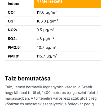
4 (Mérsékelt)
index:
CO:
111.0 µg/m³
O3:
106.0 µg/m³
NO2:
0.5 µg/m³
SO2:
4.8 µg/m³
PM2.5:
40.7 µg/m³
PM10:
115.7 µg/m³
Taiz bemutatása
Taiz, Jemen harmadik legnagyobb városa, a Szabir-
hegy lábánál terül el, 1400 méteres tengerszint feletti
magasságban. A történelmi városrész szűk utcáit régi
kőházak és mecsetek szegélyezik, a fellegvár pedig