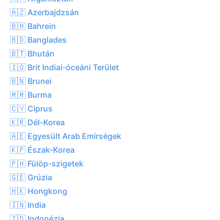
🇦🇿 Azerbajdzsán
🇧🇭 Bahrein
🇧🇩 Banglades
🇧🇹 Bhután
🇮🇴 Brit Indiai-óceáni Terület
🇧🇳 Brunei
🇲🇲 Burma
🇨🇾 Ciprus
🇰🇷 Dél-Korea
🇦🇪 Egyesült Arab Emírségek
🇰🇵 Észak-Korea
🇵🇭 Fülöp-szigetek
🇬🇪 Grúzia
🇭🇰 Hongkong
🇮🇳 India
🇮🇩 Indonézia