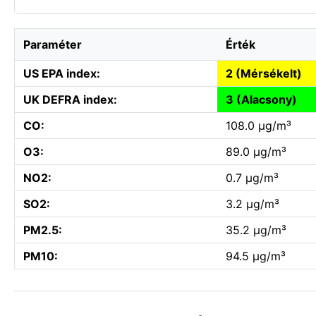
Paraméter
Érték
US EPA index:
2 (Mérsékelt)
UK DEFRA index:
3 (Alacsony)
CO:
108.0 µg/m³
O3:
89.0 µg/m³
NO2:
0.7 µg/m³
SO2:
3.2 µg/m³
PM2.5:
35.2 µg/m³
PM10:
94.5 µg/m³