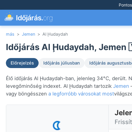
Pontos
Időjárás.
org
más
>
Jemen
>
Al Ḩudaydah
Időjárás Al Ḩudaydah, Jemen 
Előrejelzés
Időjárás júliusban
Időjárás augusztusb
Élő időjárás Al Ḩudaydah-ban, jelenleg 34°C, derült. N
levegőminőség indexet. Al Ḩudaydah tartozik
Jemen
—
vagy böngésszen
a legforróbb városokat most
világsz
Jele
Frissí