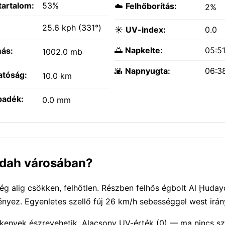
tartalom:
53%
☁️
Felhőborítás:
2%
:
25.6 kph (331°)
☀️
UV-index:
0.0
🌅
Napkelte:
05:5
ás:
1002.0 mb
🌇
Napnyugta:
06:3
atóság:
10.0 km
padék:
0.0 mm
aydah városában?
 alig csökken, felhőtlen. Részben felhős égbolt Al Ḩudayd
ényez. Egyenletes szellő fúj 26 km/h sebességgel west irán
ékenyek észrevehetik. Alacsony UV-érték (0) — ma nincs s