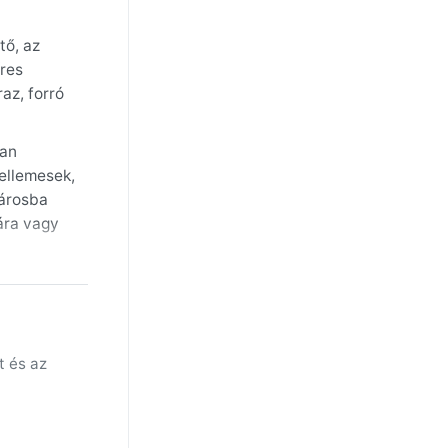
tő, az
res
az, forró
ran
kellemesek,
városba
ára vagy
ratartalom
öltött
incs
ztában
t és az