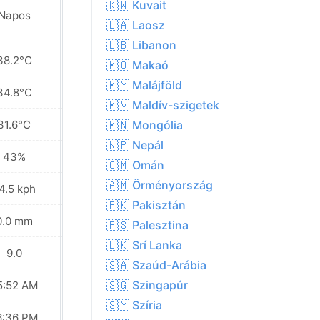
🇰🇼 Kuvait
Napos
Részben felhős
🇱🇦 Laosz
🇱🇧 Libanon
38.2°C
38.5°C
🇲🇴 Makaó
🇲🇾 Malájföld
34.8°C
34.4°C
🇲🇻 Maldív-szigetek
31.6°C
31.6°C
🇲🇳 Mongólia
🇳🇵 Nepál
43%
47%
🇴🇲 Omán
🇦🇲 Örményország
4.5 kph
31.3 kph
🇵🇰 Pakisztán
0.0 mm
0.0 mm
🇵🇸 Palesztina
🇱🇰 Srí Lanka
9.0
9.0
🇸🇦 Szaúd-Arábia
🇸🇬 Szingapúr
5:52 AM
05:52 AM
🇸🇾 Szíria
6:36 PM
06:35 PM