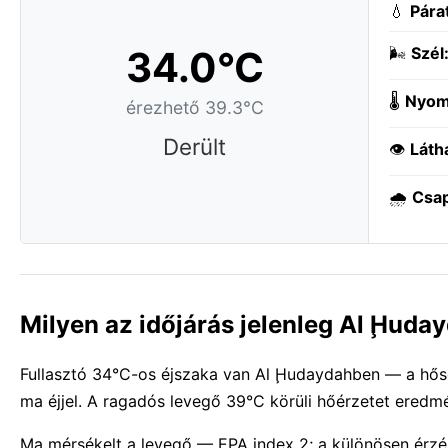
💧
Pára
34.0°C
🌬️
Szél
🌡️
Nyom
érezhető 39.3°C
Derült
👁️
Láth
🌧️
Csa
Milyen az időjárás jelenleg Al Ḩud
Fullasztó 34°C-os éjszaka van Al Ḩudaydahben — a hőség
ma éjjel. A ragadós levegő 39°C körüli hőérzetet eredm
Ma mérsékelt a levegő — EPA index 2; a különösen érz