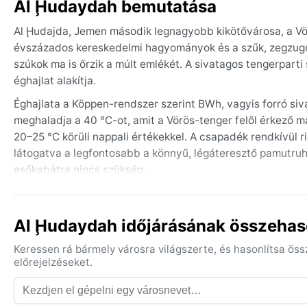
Al Ḩudaydah bemutatása
Al Ḩudajda, Jemen második legnagyobb kikötővárosa, a Vörö
évszázados kereskedelmi hagyományok és a szűk, zegzugos
szúkok ma is őrzik a múlt emlékét. A sivatagos tengerparti 
éghajlat alakítja.
Éghajlata a Köppen-rendszer szerint BWh, vagyis forró siv
meghaladja a 40 °C-ot, amit a Vörös-tenger felől érkező m
20–25 °C körüli nappali értékekkel. A csapadék rendkívül rit
látogatva a legfontosabb a könnyű, légáteresztő pamutruh
esőkabátra nincs szükség.
Időjárás szempontjából a legkedvezőbb időszak a november
is alacsonyabb. A nyári hónapokban gyakoriak a homok- és 
Al Ḩudaydah időjárásának összehaso
időt. Emellett a Vörös-tenger térségében előfordulhatnak tr
szükség télikabátra vagy esőkabátra; a forróság és a por az
Keressen rá bármely városra világszerte, és hasonlítsa ös
legyen a széls
előrejelzéseket.