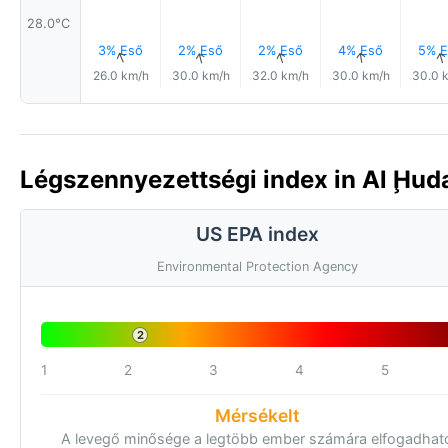
28.0°C
3% Eső
2% Eső
2% Eső
4% Eső
5% E
↑
↑
↑
↑
26.0 km/h
30.0 km/h
32.0 km/h
30.0 km/h
30.0 
Légszennyezettségi index in Al Ḩud
US EPA index
Environmental Protection Agency
2
1
2
3
4
5
Mérsékelt
A levegő minősége a legtöbb ember számára elfogadhat