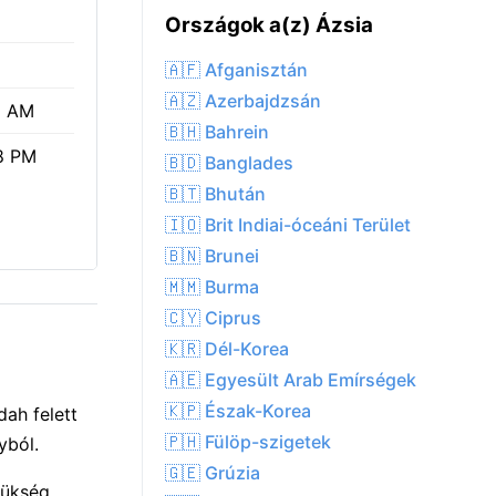
Országok a(z) Ázsia
🇦🇫 Afganisztán
🇦🇿 Azerbajdzsán
1 AM
🇧🇭 Bahrein
8 PM
🇧🇩 Banglades
🇧🇹 Bhután
🇮🇴 Brit Indiai-óceáni Terület
🇧🇳 Brunei
🇲🇲 Burma
🇨🇾 Ciprus
🇰🇷 Dél-Korea
🇦🇪 Egyesült Arab Emírségek
🇰🇵 Észak-Korea
ah felett
🇵🇭 Fülöp-szigetek
yból.
🇬🇪 Grúzia
zükség