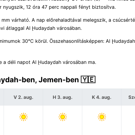
nyugszik, 12 óra 47 perc nappali fényt biztosítva.
0 mm várható. A nap előrehaladtával melegszik, a csúcsért
avi átlaggal Al Ḩudaydah városában.
nimumok 30°C körül. Összehasonlításképpen: Al Ḩudaydah
lje a déli napot Al Ḩudaydah városában ma.
daydah-ben, Jemen-ben 🇾🇪
V 2. aug.
H 3. aug.
K 4. aug.
Sz