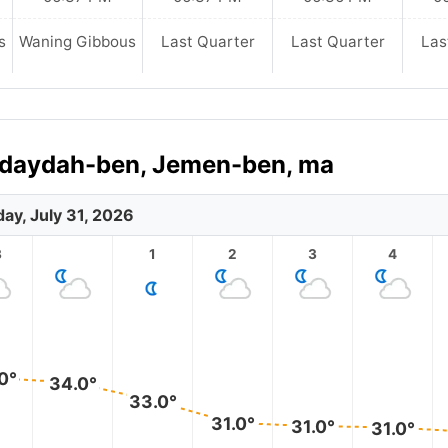
s
Waning Gibbous
Last Quarter
Last Quarter
Las
Ḩudaydah-ben, Jemen-ben, ma
day, July 31, 2026
3
1
2
3
4
0°
34.0°
33.0°
31.0°
31.0°
31.0°