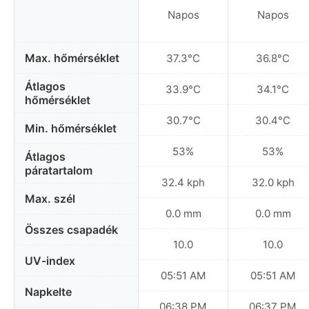
Napos
Napos
Max. hőmérséklet
37.3°C
36.8°C
Átlagos
33.9°C
34.1°C
hőmérséklet
30.7°C
30.4°C
Min. hőmérséklet
53%
53%
Átlagos
páratartalom
32.4 kph
32.0 kph
Max. szél
0.0 mm
0.0 mm
Összes csapadék
10.0
10.0
UV-index
05:51 AM
05:51 AM
Napkelte
06:38 PM
06:37 PM