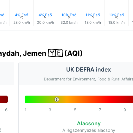
ső
4% Eső
4% Eső
10% Eső
11% Eső
10% Eső
↑
↑
↑
↑
↑
↑
km/h
28.0 km/h
30.0 km/h
32.0 km/h
18.0 km/h
18.0 km/h
aydah, Jemen 🇾🇪 (AQI)
UK DEFRA index
Department for Environment, Food & Rural Affair
3
6
1
3
5
7
9
Alacsony
ó
A légszennyezés alacsony