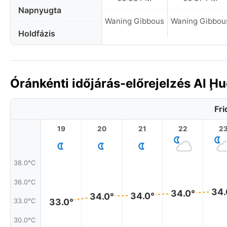
Napnyugta
Waning Gibbous
Waning Gibbou
Holdfázis
Óránkénti időjárás-előrejelzés Al 
Fri
19
20
21
22
2
38.0°C
36.0°C
34.
34.0°
34.0°
34.0°
33.0°
33.0°C
30.0°C