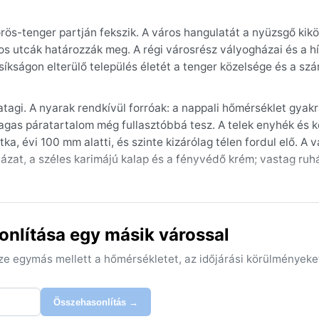
s-tenger partján fekszik. A város hangulatát a nyüzsgő kikö
 utcák határozzák meg. A régi városrész vályogházai és a hí
síkságon elterülő település életét a tenger közelsége és a szár
atagi. A nyarak rendkívül forróak: a nappali hőmérséklet gyak
agas páratartalom még fullasztóbbá tesz. A telek enyhék és 
ka, évi 100 mm alatti, és szinte kizárólag télen fordul elő. A 
ázat, a széles karimájú kalap és a fényvédő krém; vastag ruh
 és február közötti hónapok, amikor a hőség enyhül, és a pá
porviharok, amelyek korlátozhatják a látást és a szabadban t
nlítása egy másik várossal
ópusi ciklonok, bár ezek ritkán érik el a partot. A városban n
, amire fel kell készülni. A legfontosabb, hogy a látogató tis
sze egymás mellett a hőmérsékletet, az időjárási körülményeke
Összehasonlítás →