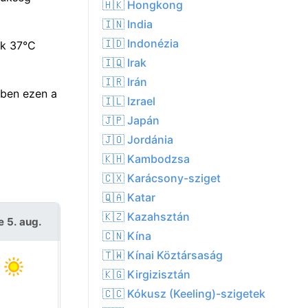
🇭🇰 Hongkong
🇮🇳 India
🇮🇩 Indonézia
ék 37°C
🇮🇶 Irak
🇮🇷 Irán
ben ezen a
🇮🇱 Izrael
🇯🇵 Japán
🇯🇴 Jordánia
🇰🇭 Kambodzsa
🇨🇽 Karácsony-sziget
🇶🇦 Katar
🇰🇿 Kazahsztán
e 5. aug.
Cs 6. aug.
🇨🇳 Kína
🇹🇼 Kínai Köztársaság
🇰🇬 Kirgizisztán
🇨🇨 Kókusz (Keeling)-szigetek