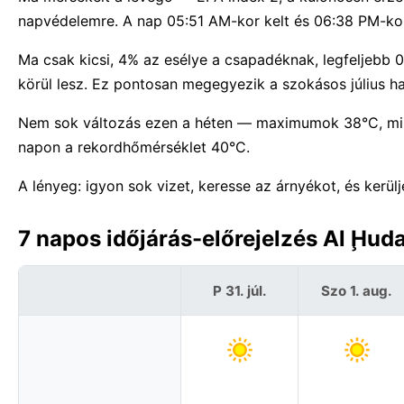
napvédelemre. A nap 05:51 AM-kor kelt és 06:38 PM-kor 
Ma csak kicsi, 4% az esélye a csapadéknak, legfeljebb 
körül lesz. Ez pontosan megegyezik a szokásos július h
Nem sok változás ezen a héten — maximumok 38°C, mi
napon a rekordhőmérséklet 40°C.
A lényeg: igyon sok vizet, keresse az árnyékot, és kerü
7 napos időjárás-előrejelzés Al Ḩu
P 31. júl.
Szo 1. aug.