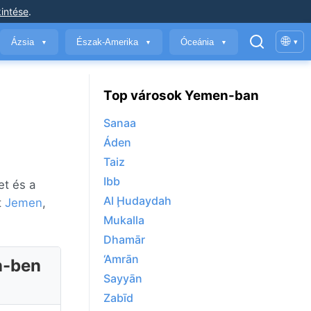
intése
.
🌐
Ázsia
Észak-Amerika
Óceánia
▾
▼
▼
▼
Top városok Yemen-ban
Sanaa
Áden
Taiz
Ibb
et és a
Al Ḩudaydah
t
Jemen
,
Mukalla
Dhamār
‘Amrān
n-ben
Sayyān
Zabīd