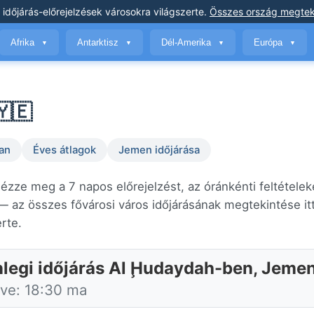
 időjárás-előrejelzések
városokra világszerte
.
Összes ország megtek
Afrika
Antarktisz
Dél-Amerika
Európa
▼
▼
▼
▼
🇾🇪
an
Éves átlagok
Jemen időjárása
ézze meg a 7 napos előrejelzést, az óránkénti feltételek
 az összes fővárosi város időjárásának megtekintése it
erte.
nlegi időjárás Al Ḩudaydah-ben, Jeme
tve: 18:30 ma