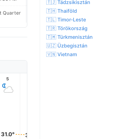
🇹🇯 Tádzsikisztán
🇹🇭 Thaiföld
t Quarter
Last Quarter
🇹🇱 Timor-Leste
🇹🇷 Törökország
🇹🇲 Türkmenisztán
🇺🇿 Üzbegisztán
🇻🇳 Vietnam
5
6
7
8
9
10
37.0°
36.0°
34.0°
32.0°
31.0°
30.0°