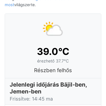
most
világszerte.
39.0°C
érezhető 37.7°C
Részben felhős
Jelenlegi időjárás Bājil-ben,
Jemen-ben
Frissítve: 14:45 ma