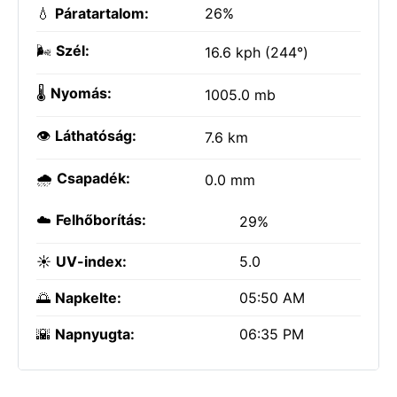
💧
Páratartalom:
26%
🌬️
Szél:
16.6 kph (244°)
🌡️
Nyomás:
1005.0 mb
👁️
Láthatóság:
7.6 km
🌧️
Csapadék:
0.0 mm
☁️
Felhőborítás:
29%
☀️
UV-index:
5.0
🌅
Napkelte:
05:50 AM
🌇
Napnyugta:
06:35 PM