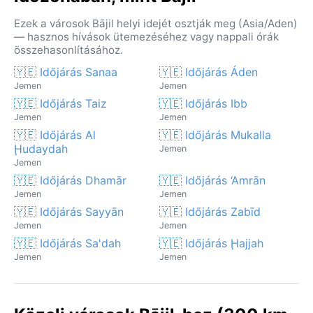
Ezek a városok Bājil helyi idejét osztják meg (Asia/Aden)
— hasznos hívások ütemezéséhez vagy nappali órák
összehasonlításához.
🇾🇪 Időjárás Sanaa
🇾🇪 Időjárás Áden
Jemen
Jemen
🇾🇪 Időjárás Taiz
🇾🇪 Időjárás Ibb
Jemen
Jemen
🇾🇪 Időjárás Al
🇾🇪 Időjárás Mukalla
Ḩudaydah
Jemen
Jemen
🇾🇪 Időjárás Dhamār
🇾🇪 Időjárás ‘Amrān
Jemen
Jemen
🇾🇪 Időjárás Sayyān
🇾🇪 Időjárás Zabīd
Jemen
Jemen
🇾🇪 Időjárás Sa'dah
🇾🇪 Időjárás Ḩajjah
Jemen
Jemen