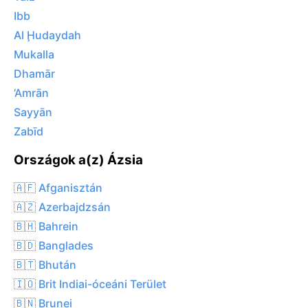
Ibb
Al Ḩudaydah
Mukalla
Dhamār
‘Amrān
Sayyān
Zabīd
Országok a(z) Ázsia
🇦🇫 Afganisztán
🇦🇿 Azerbajdzsán
🇧🇭 Bahrein
🇧🇩 Banglades
🇧🇹 Bhután
🇮🇴 Brit Indiai-óceáni Terület
🇧🇳 Brunei