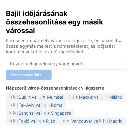
Bājil időjárásának
összehasonlítása egy másik
várossal
Keressen rá bármely városra világszerte, és hasonlítsa
össze egymás mellett a hőmérsékletet, az időjárási
körülményeket és az előrejelzéseket.
Összehasonlítás →
Népszerű város-összehasonlítások világszerte:
🇮🇪 Dublin vs 🇮🇳 Mumbai
🇪🇸 Madrid vs 🇮🇹 Milánó
🇮🇱 Tel-Aviv vs 🇮🇹 Róma
🇨🇳 Sanghaj vs 🇸🇬 Singapore
🇯🇵 Tokió vs 🇸🇦 Rijád
🇨🇦 Vancouver vs 🇪🇸 Madrid