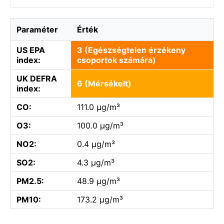
Paraméter
Érték
US EPA
3 (Egészségtelen érzékeny
index:
csoportok számára)
UK DEFRA
6 (Mérsékelt)
index:
CO:
111.0 µg/m³
O3:
100.0 µg/m³
NO2:
0.4 µg/m³
SO2:
4.3 µg/m³
PM2.5:
48.9 µg/m³
PM10:
173.2 µg/m³