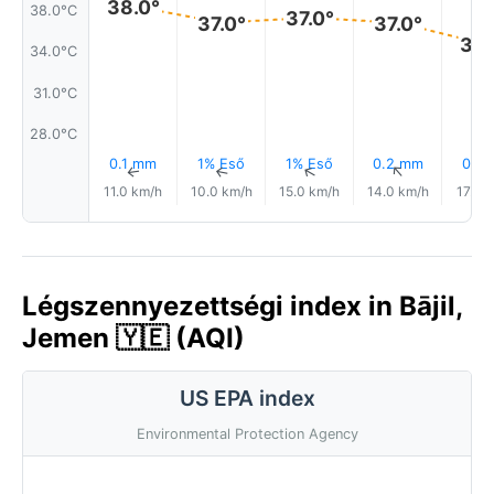
38.0°
38.0°C
37.0°
37.0°
37.0°
35.
34.0°C
31.0°C
28.0°C
0.1 mm
1% Eső
1% Eső
0.2 mm
0.1 
↑
↑
↑
↑
11.0 km/h
10.0 km/h
15.0 km/h
14.0 km/h
17.0 
Légszennyezettségi index in Bājil,
Jemen 🇾🇪 (AQI)
US EPA index
Environmental Protection Agency