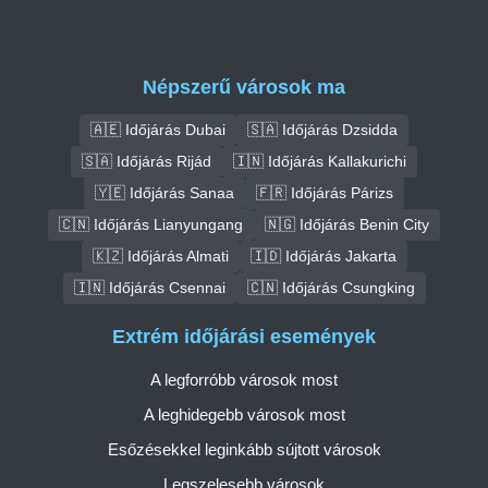
Népszerű városok ma
🇦🇪 Időjárás Dubai
🇸🇦 Időjárás Dzsidda
🇸🇦 Időjárás Rijád
🇮🇳 Időjárás Kallakurichi
🇾🇪 Időjárás Sanaa
🇫🇷 Időjárás Párizs
🇨🇳 Időjárás Lianyungang
🇳🇬 Időjárás Benin City
🇰🇿 Időjárás Almati
🇮🇩 Időjárás Jakarta
🇮🇳 Időjárás Csennai
🇨🇳 Időjárás Csungking
Extrém időjárási események
A legforróbb városok most
A leghidegebb városok most
Esőzésekkel leginkább sújtott városok
Legszelesebb városok