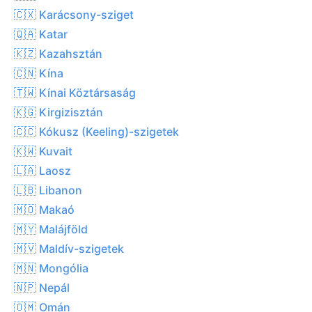
🇨🇽 Karácsony-sziget
🇶🇦 Katar
🇰🇿 Kazahsztán
🇨🇳 Kína
🇹🇼 Kínai Köztársaság
🇰🇬 Kirgizisztán
🇨🇨 Kókusz (Keeling)-szigetek
🇰🇼 Kuvait
🇱🇦 Laosz
🇱🇧 Libanon
🇲🇴 Makaó
🇲🇾 Malájföld
🇲🇻 Maldív-szigetek
🇲🇳 Mongólia
🇳🇵 Nepál
🇴🇲 Omán