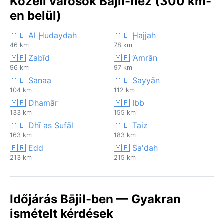
Közeli városok Bājil-hez (300 km-
en belül)
🇾🇪 Al Ḩudaydah
🇾🇪 Ḩajjah
46 km
78 km
🇾🇪 Zabīd
🇾🇪 ‘Amrān
96 km
97 km
🇾🇪 Sanaa
🇾🇪 Sayyān
104 km
112 km
🇾🇪 Dhamār
🇾🇪 Ibb
133 km
155 km
🇾🇪 Dhī as Sufāl
🇾🇪 Taiz
163 km
183 km
🇪🇷 Edd
🇾🇪 Sa'dah
213 km
215 km
Időjárás Bājil-ben — Gyakran
ismételt kérdések