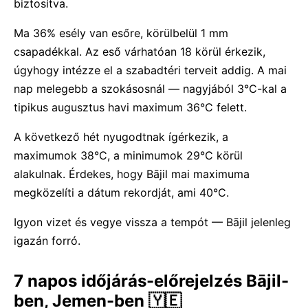
biztosítva.
Ma 36% esély van esőre, körülbelül 1 mm
csapadékkal. Az eső várhatóan 18 körül érkezik,
úgyhogy intézze el a szabadtéri terveit addig. A mai
nap melegebb a szokásosnál — nagyjából 3°C-kal a
tipikus augusztus havi maximum 36°C felett.
A következő hét nyugodtnak ígérkezik, a
maximumok 38°C, a minimumok 29°C körül
alakulnak. Érdekes, hogy Bājil mai maximuma
megközelíti a dátum rekordját, ami 40°C.
Igyon vizet és vegye vissza a tempót — Bājil jelenleg
igazán forró.
7 napos időjárás-előrejelzés Bājil-
ben, Jemen-ben 🇾🇪