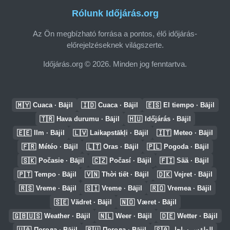
Rólunk Időjárás.org
Az Ön megbízható forrása a pontos, élő időjárás-
előrejelzéseknek világszerte.
Időjárás.org © 2026. Minden jog fenntartva.
🇲🇾
🇮🇩
🇪🇸
Cuaca · Bājil
Cuaca · Bājil
El tiempo · Bājil
🇹🇷
🇭🇺
Hava durumu · Bājil
Időjárás · Bājil
🇪🇪
🇱🇻
🇮🇹
Ilm · Bājil
Laikapstākļi · Bājil
Meteo · Bājil
🇫🇷
🇱🇹
🇵🇱
Météo · Bājil
Oras · Bājil
Pogoda · Bājil
🇸🇰
🇨🇿
🇫🇮
Počasie · Bājil
Počasí · Bājil
Sää · Bājil
🇵🇹
🇻🇳
🇩🇰
Tempo · Bājil
Thời tiết · Bājil
Vejret · Bājil
🇷🇸
🇸🇮
🇷🇴
Vreme · Bājil
Vreme · Bājil
Vremea · Bājil
🇸🇪
🇳🇴
Vädret · Bājil
Været · Bājil
🇬🇧🇺🇸
🇳🇱
🇩🇪
Weather · Bājil
Weer · Bājil
Wetter · Bājil
🇺🇦
🇷🇺
🇸🇦
Погода · Bājil
Погода · Bājil
الطقس · باجل