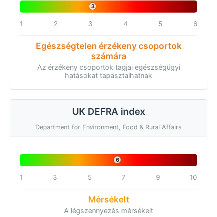
3
1
2
3
4
5
6
Egészségtelen érzékeny csoportok
számára
Az érzékeny csoportok tagjai egészségügyi
hatásokat tapasztalhatnak
UK DEFRA index
Department for Environment, Food & Rural Affairs
6
1
3
5
7
9
10
Mérsékelt
A légszennyezés mérsékelt