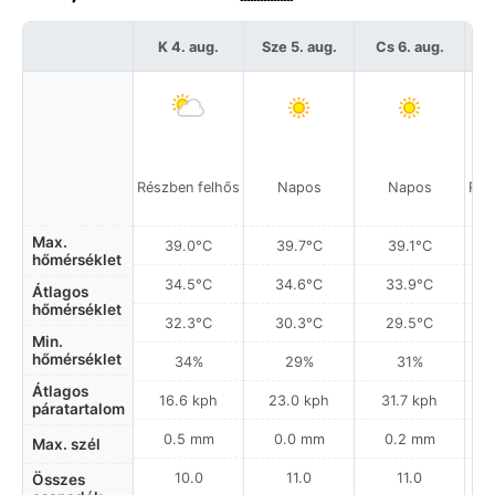
K 4. aug.
Sze 5. aug.
Cs 6. aug.
Részben felhős
Napos
Napos
Rés
Max.
39.0°C
39.7°C
39.1°C
hőmérséklet
34.5°C
34.6°C
33.9°C
Átlagos
hőmérséklet
32.3°C
30.3°C
29.5°C
Min.
hőmérséklet
34%
29%
31%
Átlagos
16.6 kph
23.0 kph
31.7 kph
páratartalom
0.5 mm
0.0 mm
0.2 mm
Max. szél
10.0
11.0
11.0
Összes