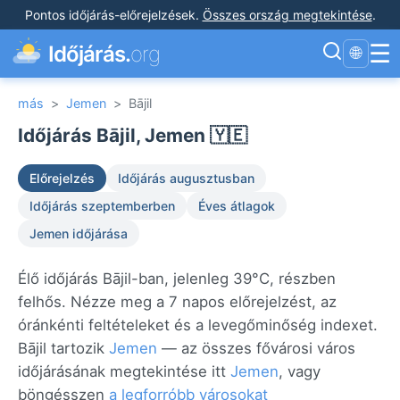
Pontos időjárás-előrejelzések
.
Összes ország megtekintése
.
☰
Időjárás.
org
🌐
más
>
Jemen
>
Bājil
Időjárás Bājil, Jemen 🇾🇪
Előrejelzés
Időjárás augusztusban
Időjárás szeptemberben
Éves átlagok
Jemen időjárása
Élő időjárás Bājil-ban, jelenleg 39°C, részben
felhős. Nézze meg a 7 napos előrejelzést, az
óránkénti feltételeket és a levegőminőség indexet.
Bājil tartozik
Jemen
— az összes fővárosi város
időjárásának megtekintése itt
Jemen
, vagy
böngésszen
a legforróbb városokat