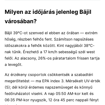
Milyen az időjárás jelenleg Bājil
városában?
Bājil 39°C-ot szenved el ebben az órában — extrém
hőség, részben felhős fent. Számítson napsütéses
időszakokra a felhők között. Kint nagyjából 38°C-
nak tűnik. Érezhető a 17 km/h sebességű szél west
felől. Az alacsony, 26%-os páratartalom frissen tartja
a levegőt.
Az érzékeny csoportok csökkentsék a szabadtéri
megerőltetést — ma EPA index 3. Mérsékelt UV-érték
(5); dél körül érdemes napszemüveget és könnyű
fedőruházatot viselni. A nap 05:50 AM-kor kelt és
06:35 PM-kor nyugszik, 12 óra 45 perc nappali fényt