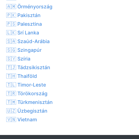
🇦🇲 Örményország
🇵🇰 Pakisztán
🇵🇸 Palesztina
🇱🇰 Srí Lanka
🇸🇦 Szaúd-Arábia
🇸🇬 Szingapúr
🇸🇾 Szíria
🇹🇯 Tádzsikisztán
🇹🇭 Thaiföld
🇹🇱 Timor-Leste
🇹🇷 Törökország
🇹🇲 Türkmenisztán
🇺🇿 Üzbegisztán
🇻🇳 Vietnam