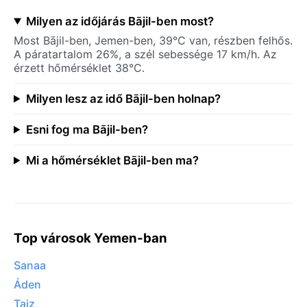
Milyen az időjárás Bājil-ben most?
Most Bājil-ben, Jemen-ben, 39°C van, részben felhős.
A páratartalom 26%, a szél sebessége 17 km/h. Az
érzett hőmérséklet 38°C.
Milyen lesz az idő Bājil-ben holnap?
Esni fog ma Bājil-ben?
Mi a hőmérséklet Bājil-ben ma?
Top városok Yemen-ban
Sanaa
Áden
Taiz