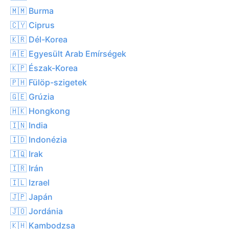
🇲🇲 Burma
🇨🇾 Ciprus
🇰🇷 Dél-Korea
🇦🇪 Egyesült Arab Emírségek
🇰🇵 Észak-Korea
🇵🇭 Fülöp-szigetek
🇬🇪 Grúzia
🇭🇰 Hongkong
🇮🇳 India
🇮🇩 Indonézia
🇮🇶 Irak
🇮🇷 Irán
🇮🇱 Izrael
🇯🇵 Japán
🇯🇴 Jordánia
🇰🇭 Kambodzsa