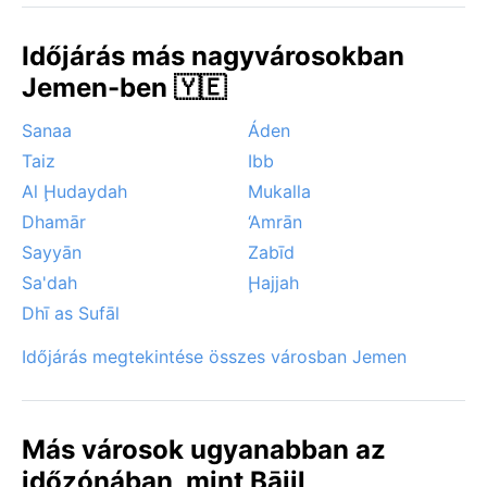
Időjárás más nagyvárosokban
Jemen-ben 🇾🇪
Sanaa
Áden
Taiz
Ibb
Al Ḩudaydah
Mukalla
Dhamār
‘Amrān
Sayyān
Zabīd
Sa'dah
Ḩajjah
Dhī as Sufāl
Időjárás megtekintése összes városban Jemen
Más városok ugyanabban az
időzónában, mint Bājil