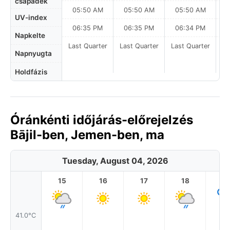
csapadék
05:50 AM
05:50 AM
05:50 AM
0
UV-index
06:35 PM
06:35 PM
06:34 PM
Napkelte
Last Quarter
Last Quarter
Last Quarter
Napnyugta
Holdfázis
Óránkénti időjárás-előrejelzés
Bājil-ben, Jemen-ben, ma
Tuesday, August 04, 2026
15
16
17
18
1
41.0°C