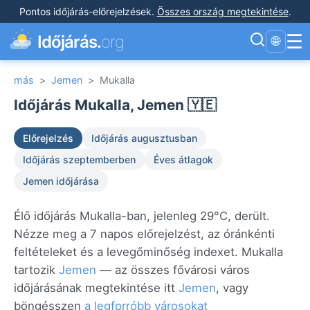
Pontos időjárás-előrejelzések
.
Összes ország megtekintése
.
☰
Időjárás.
org
🌐
más
>
Jemen
>
Mukalla
Időjárás Mukalla, Jemen 🇾🇪
Előrejelzés
Időjárás augusztusban
Időjárás szeptemberben
Éves átlagok
Jemen időjárása
Élő időjárás Mukalla-ban, jelenleg 29°C, derült.
Nézze meg a 7 napos előrejelzést, az óránkénti
feltételeket és a levegőminőség indexet. Mukalla
tartozik
Jemen
— az összes fővárosi város
időjárásának megtekintése itt
Jemen
, vagy
böngésszen
a legforróbb városokat