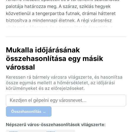
palotája határozza meg. A száraz, sziklás hegyek
közvetlenül a tengerpartba futnak, drámai hátteret
biztosítva a mindennapi életnek. A régi városrész
sikátorai a fűszerek és a tenger illatát árasztják, a
halpiac pedig a helyi gazdaság egyik központja.
A város éghajlata a BWh besorolású forró sivatagi
Mukalla időjárásának
klíma, melyet egész évben perzselő hőség jellemez. A
összehasonlítása egy másik
nyarak rendkívül forróak, a nappali hőmérséklet
várossal
gyakran meghaladja a 40°C-ot, a tenger közelsége
miatt magas páratartalommal. A telek enyhék és
Keressen rá bármely városra világszerte, és hasonlítsa
kellemesek, a nappali hőmérséklet 25-30°C körül
össze egymás mellett a hőmérsékletet, az időjárási
alakul, az éjszakák hűvösebbek. A csapadék rendkívül
körülményeket és az előrejelzéseket.
ritka: évente alig 50-100 mm hullik, szinte kizárólag a
téli hónapokban. A bőröndbe könnyű, légáteresztő
pamutruhák, sapka és erős naptej kötelező; a
Összehasonlítás →
hűvösebb estékre egy vékony kardigán is jól jöhet.
Népszerű város-összehasonlítások világszerte:
A legkedvezőbb időszak az utazásra a novembertől