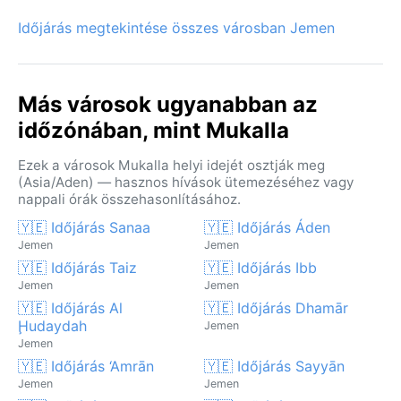
Időjárás megtekintése összes városban Jemen
Más városok ugyanabban az
időzónában, mint Mukalla
Ezek a városok Mukalla helyi idejét osztják meg
(Asia/Aden) — hasznos hívások ütemezéséhez vagy
nappali órák összehasonlításához.
🇾🇪 Időjárás Sanaa
🇾🇪 Időjárás Áden
Jemen
Jemen
🇾🇪 Időjárás Taiz
🇾🇪 Időjárás Ibb
Jemen
Jemen
🇾🇪 Időjárás Al
🇾🇪 Időjárás Dhamār
Ḩudaydah
Jemen
Jemen
🇾🇪 Időjárás ‘Amrān
🇾🇪 Időjárás Sayyān
Jemen
Jemen