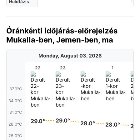
Holdfázis
Óránkénti időjárás-előrejelzés
Mukalla-ben, Jemen-ben, ma
Monday, August 03, 2026
22
23
1
2
37.0°C
34.0°C
31.0°C
29.0°
29.0°
28.0°
28.0°
28.0°C
28.
25.0°C