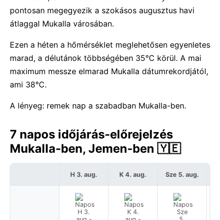
pontosan megegyezik a szokásos augusztus havi
átlaggal Mukalla városában.
Ezen a héten a hőmérséklet meglehetősen egyenletes
marad, a délutánok többségében 35°C körül. A mai
maximum messze elmarad Mukalla dátumrekordjától,
ami 38°C.
A lényeg: remek nap a szabadban Mukalla-ben.
7 napos időjárás-előrejelzés
Mukalla-ben, Jemen-ben 🇾🇪
H 3. aug.
K 4. aug.
Sze 5. aug.
C