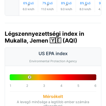
6% Eső
7% Eső
8% Eső
8% Eső
9% E
↑
↑
↑
↑
6.0 km/h
11.0 km/h
9.0 km/h
8.0 km/h
4.0 k
Légszennyezettségi index in
Mukalla, Jemen 🇾🇪 (AQI)
US EPA index
Environmental Protection Agency
2
1
2
3
4
5
6
Mérsékelt
A levegő minősége a legtöbb ember számára
elfogadható