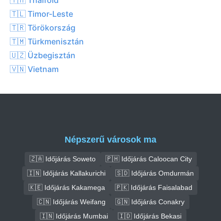
🇹🇱 Timor-Leste
🇹🇷 Törökország
🇹🇲 Türkmenisztán
🇺🇿 Üzbegisztán
🇻🇳 Vietnam
Népszerű városok ma
🇿🇦 Időjárás Soweto
🇵🇭 Időjárás Caloocan City
🇮🇳 Időjárás Kallakurichi
🇸🇩 Időjárás Omdurmán
🇰🇪 Időjárás Kakamega
🇵🇰 Időjárás Faisalabad
🇨🇳 Időjárás Weifang
🇬🇳 Időjárás Conakry
🇮🇳 Időjárás Mumbai
🇮🇩 Időjárás Bekasi