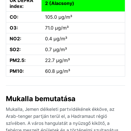
UK DEFRA
2 (Alacsony)
index:
CO:
105.0 µg/m³
O3:
71.0 µg/m³
NO2:
0.4 µg/m³
SO2:
0.7 µg/m³
PM2.5:
22.7 µg/m³
PM10:
60.8 µg/m³
Mukalla bemutatása
Mukalla, Jemen délkeleti partvidékének ékköve, az
Arab-tenger partján terül el, a Hadramaut régió
szívében. A város hangulatát a nyüzsgő kikötő, a
fehérre meszelt épületek és a történelmi szultanátus