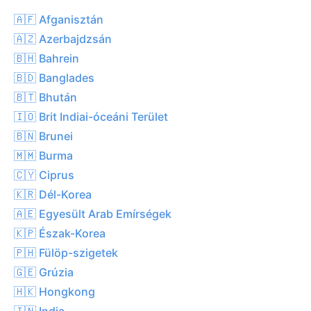
🇦🇫 Afganisztán
🇦🇿 Azerbajdzsán
🇧🇭 Bahrein
🇧🇩 Banglades
🇧🇹 Bhután
🇮🇴 Brit Indiai-óceáni Terület
🇧🇳 Brunei
🇲🇲 Burma
🇨🇾 Ciprus
🇰🇷 Dél-Korea
🇦🇪 Egyesült Arab Emírségek
🇰🇵 Észak-Korea
🇵🇭 Fülöp-szigetek
🇬🇪 Grúzia
🇭🇰 Hongkong
🇮🇳 India