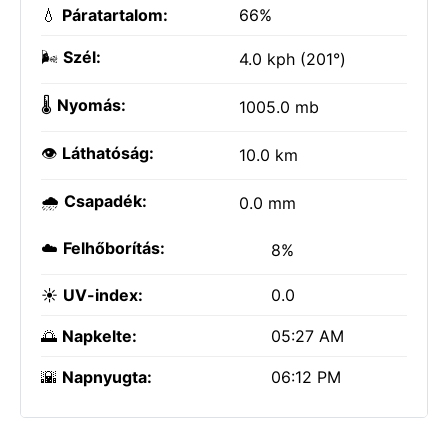
💧
Páratartalom:
66%
🌬️
Szél:
4.0 kph (201°)
🌡️
Nyomás:
1005.0 mb
👁️
Láthatóság:
10.0 km
🌧️
Csapadék:
0.0 mm
☁️
Felhőborítás:
8%
☀️
UV-index:
0.0
🌅
Napkelte:
05:27 AM
🌇
Napnyugta:
06:12 PM