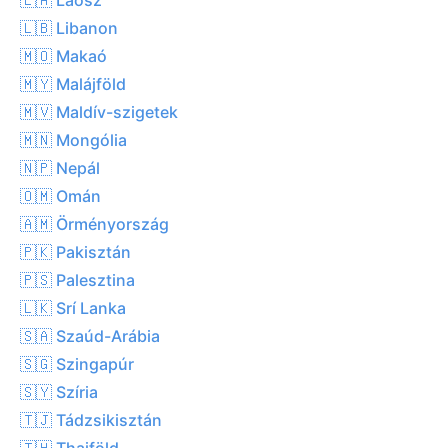
🇱🇧 Libanon
🇲🇴 Makaó
🇲🇾 Malájföld
🇲🇻 Maldív-szigetek
🇲🇳 Mongólia
🇳🇵 Nepál
🇴🇲 Omán
🇦🇲 Örményország
🇵🇰 Pakisztán
🇵🇸 Palesztina
🇱🇰 Srí Lanka
🇸🇦 Szaúd-Arábia
🇸🇬 Szingapúr
🇸🇾 Szíria
🇹🇯 Tádzsikisztán
🇹🇭 Thaiföld