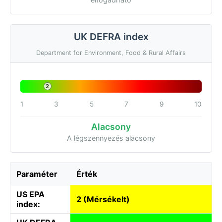
UK DEFRA index
Department for Environment, Food & Rural Affairs
2
1
3
5
7
9
10
Alacsony
A légszennyezés alacsony
Paraméter
Érték
US EPA
2 (Mérsékelt)
index: