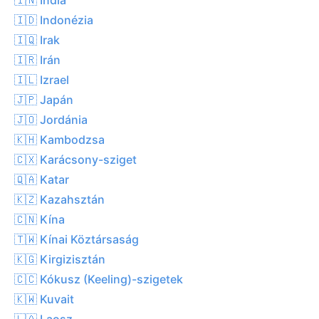
🇮🇩 Indonézia
🇮🇶 Irak
🇮🇷 Irán
🇮🇱 Izrael
🇯🇵 Japán
🇯🇴 Jordánia
🇰🇭 Kambodzsa
🇨🇽 Karácsony-sziget
🇶🇦 Katar
🇰🇿 Kazahsztán
🇨🇳 Kína
🇹🇼 Kínai Köztársaság
🇰🇬 Kirgizisztán
🇨🇨 Kókusz (Keeling)-szigetek
🇰🇼 Kuvait
🇱🇦 Laosz