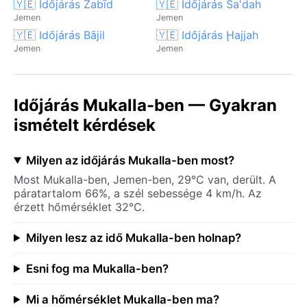
🇾🇪 Időjárás Zabīd
🇾🇪 Időjárás Sa'dah
Jemen
Jemen
🇾🇪 Időjárás Bājil
🇾🇪 Időjárás Ḩajjah
Jemen
Jemen
Időjárás Mukalla-ben — Gyakran
ismételt kérdések
Milyen az időjárás Mukalla-ben most?
Most Mukalla-ben, Jemen-ben, 29°C van, derült. A
páratartalom 66%, a szél sebessége 4 km/h. Az
érzett hőmérséklet 32°C.
Milyen lesz az idő Mukalla-ben holnap?
Esni fog ma Mukalla-ben?
Mi a hőmérséklet Mukalla-ben ma?