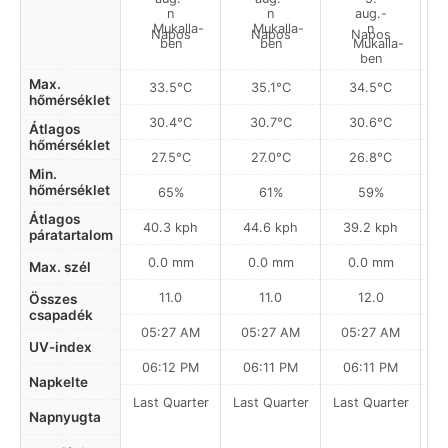
Napos
Napos
Napos
Max.
33.5°C
35.1°C
34.5°C
hőmérséklet
30.4°C
30.7°C
30.6°C
Átlagos
hőmérséklet
27.5°C
27.0°C
26.8°C
Min.
hőmérséklet
65%
61%
59%
Átlagos
40.3 kph
44.6 kph
39.2 kph
páratartalom
0.0 mm
0.0 mm
0.0 mm
Max. szél
11.0
11.0
12.0
Összes
csapadék
05:27 AM
05:27 AM
05:27 AM
0
UV-index
06:12 PM
06:11 PM
06:11 PM
Napkelte
Last Quarter
Last Quarter
Last Quarter
La
Napnyugta