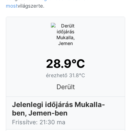
most
világszerte.
28.9°C
érezhető 31.8°C
Derült
Jelenlegi időjárás Mukalla-
ben, Jemen-ben
Frissítve: 21:30 ma