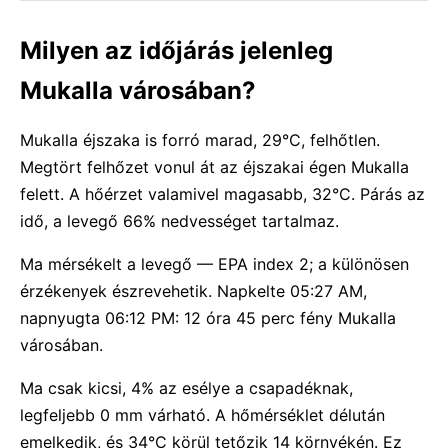
Milyen az időjárás jelenleg
Mukalla városában?
Mukalla éjszaka is forró marad, 29°C, felhőtlen.
Megtört felhőzet vonul át az éjszakai égen Mukalla
felett. A hőérzet valamivel magasabb, 32°C. Párás az
idő, a levegő 66% nedvességet tartalmaz.
Ma mérsékelt a levegő — EPA index 2; a különösen
érzékenyek észrevehetik. Napkelte 05:27 AM,
napnyugta 06:12 PM: 12 óra 45 perc fény Mukalla
városában.
Ma csak kicsi, 4% az esélye a csapadéknak,
legfeljebb 0 mm várható. A hőmérséklet délután
emelkedik, és 34°C körül tetőzik 14 környékén. Ez