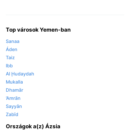
Top városok Yemen-ban
Sanaa
Áden
Taiz
Ibb
Al Ḩudaydah
Mukalla
Dhamār
‘Amrān
Sayyān
Zabīd
Országok a(z) Ázsia