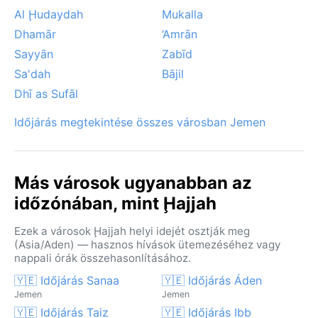
Al Ḩudaydah
Mukalla
Dhamār
‘Amrān
Sayyān
Zabīd
Sa'dah
Bājil
Dhī as Sufāl
Időjárás megtekintése összes városban Jemen
Más városok ugyanabban az
időzónában, mint Ḩajjah
Ezek a városok Ḩajjah helyi idejét osztják meg
(Asia/Aden) — hasznos hívások ütemezéséhez vagy
nappali órák összehasonlításához.
🇾🇪 Időjárás Sanaa
🇾🇪 Időjárás Áden
Jemen
Jemen
🇾🇪 Időjárás Taiz
🇾🇪 Időjárás Ibb