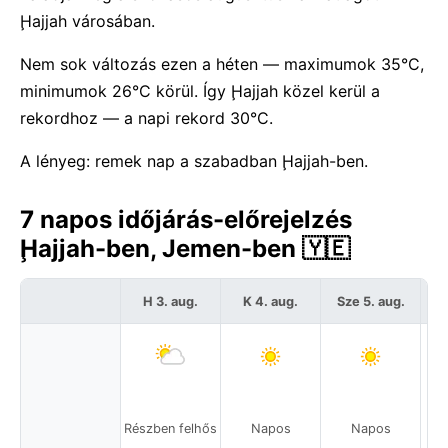
Ḩajjah városában.
Nem sok változás ezen a héten — maximumok 35°C,
minimumok 26°C körül. Így Ḩajjah közel kerül a
rekordhoz — a napi rekord 30°C.
A lényeg: remek nap a szabadban Ḩajjah-ben.
7 napos időjárás-előrejelzés
Ḩajjah-ben, Jemen-ben 🇾🇪
H 3. aug.
K 4. aug.
Sze 5. aug.
C
Részben felhős
Napos
Napos