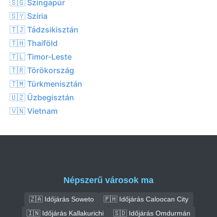
🇸🇬 Szingapúr
🇸🇾 Szíria
🇹🇯 Tádzsikisztán
🇹🇭 Thaiföld
🇹🇱 Timor-Leste
🇹🇷 Törökország
🇹🇲 Türkmenisztán
🇺🇿 Üzbegisztán
🇻🇳 Vietnam
Népszerű városok ma
🇿🇦 Időjárás Soweto
🇵🇭 Időjárás Caloocan City
🇮🇳 Időjárás Kallakurichi
🇸🇩 Időjárás Omdurmán