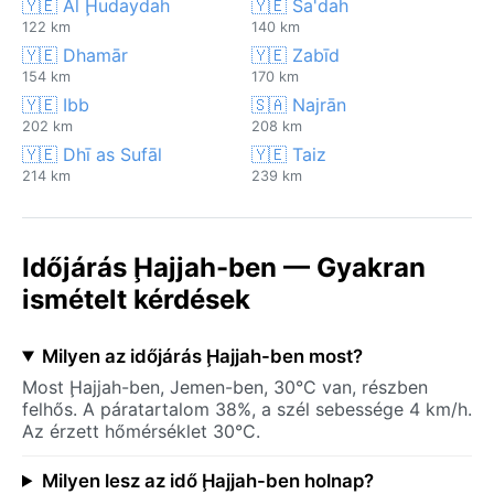
🇾🇪 Al Ḩudaydah
🇾🇪 Sa'dah
122 km
140 km
🇾🇪 Dhamār
🇾🇪 Zabīd
154 km
170 km
🇾🇪 Ibb
🇸🇦 Najrān
202 km
208 km
🇾🇪 Dhī as Sufāl
🇾🇪 Taiz
214 km
239 km
Időjárás Ḩajjah-ben — Gyakran
ismételt kérdések
Milyen az időjárás Ḩajjah-ben most?
Most Ḩajjah-ben, Jemen-ben, 30°C van, részben
felhős. A páratartalom 38%, a szél sebessége 4 km/h.
Az érzett hőmérséklet 30°C.
Milyen lesz az idő Ḩajjah-ben holnap?