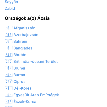
Sayyān
Zabīd
Országok a(z) Ázsia
🇦🇫 Afganisztán
🇦🇿 Azerbajdzsán
🇧🇭 Bahrein
🇧🇩 Banglades
🇧🇹 Bhután
🇮🇴 Brit Indiai-óceáni Terület
🇧🇳 Brunei
🇲🇲 Burma
🇨🇾 Ciprus
🇰🇷 Dél-Korea
🇦🇪 Egyesült Arab Emírségek
🇰🇵 Észak-Korea