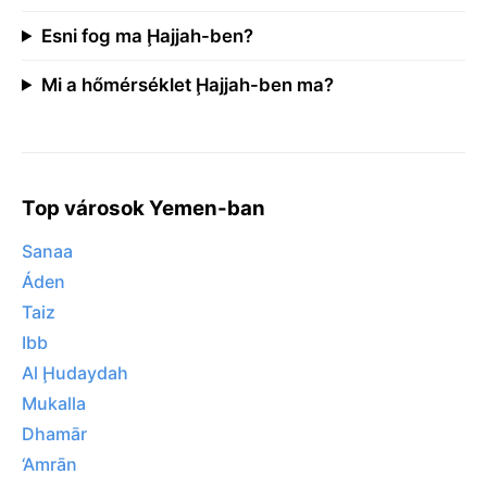
Esni fog ma Ḩajjah-ben?
Mi a hőmérséklet Ḩajjah-ben ma?
Top városok Yemen-ban
Sanaa
Áden
Taiz
Ibb
Al Ḩudaydah
Mukalla
Dhamār
‘Amrān