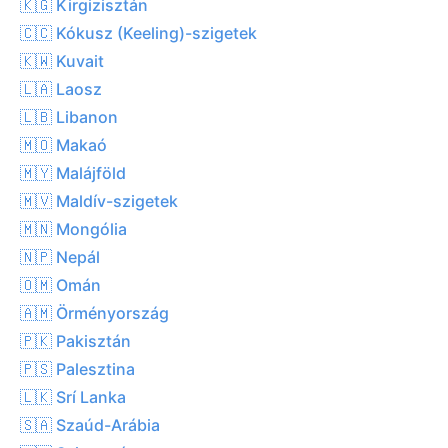
🇰🇬 Kirgizisztán
🇨🇨 Kókusz (Keeling)-szigetek
🇰🇼 Kuvait
🇱🇦 Laosz
🇱🇧 Libanon
🇲🇴 Makaó
🇲🇾 Malájföld
🇲🇻 Maldív-szigetek
🇲🇳 Mongólia
🇳🇵 Nepál
🇴🇲 Omán
🇦🇲 Örményország
🇵🇰 Pakisztán
🇵🇸 Palesztina
🇱🇰 Srí Lanka
🇸🇦 Szaúd-Arábia