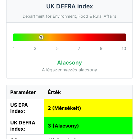
UK DEFRA index
Department for Environment, Food & Rural Affairs
3
1
3
5
7
9
10
Alacsony
A légszennyezés alacsony
Paraméter
Érték
US EPA
2 (Mérsékelt)
index:
UK DEFRA
3 (Alacsony)
index: