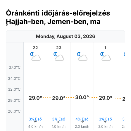
Óránkénti időjárás-előrejelzés
Ḩajjah-ben, Jemen-ben, ma
Monday, August 03, 2026
22
23
1
2
37.0°C
34.0°C
32.0°C
30.0°
29.0°
29.0°
29.0°
29.
29.0°C
26.0°C
3% Eső
3% Eső
4% Eső
3% Eső
3% E
↑
↑
↑
↑
4.0 km/h
1.0 km/h
2.0 km/h
2.0 km/h
2.0 k