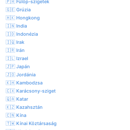
🇵🇭 Fülöp-szigetek
🇬🇪 Grúzia
🇭🇰 Hongkong
🇮🇳 India
🇮🇩 Indonézia
🇮🇶 Irak
🇮🇷 Irán
🇮🇱 Izrael
🇯🇵 Japán
🇯🇴 Jordánia
🇰🇭 Kambodzsa
🇨🇽 Karácsony-sziget
🇶🇦 Katar
🇰🇿 Kazahsztán
🇨🇳 Kína
🇹🇼 Kínai Köztársaság