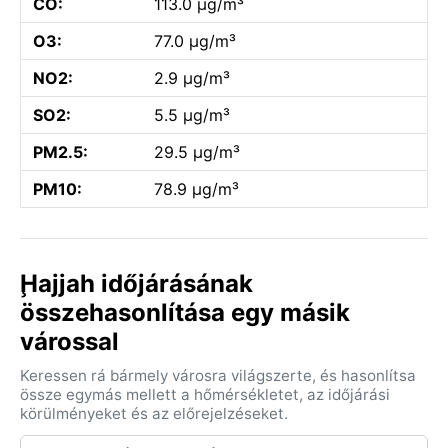
CO:
113.0 µg/m³
O3:
77.0 µg/m³
NO2:
2.9 µg/m³
SO2:
5.5 µg/m³
PM2.5:
29.5 µg/m³
PM10:
78.9 µg/m³
Ḩajjah időjárásának
összehasonlítása egy másik
várossal
Keressen rá bármely városra világszerte, és hasonlítsa
össze egymás mellett a hőmérsékletet, az időjárási
körülményeket és az előrejelzéseket.