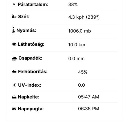
💧
Páratartalom:
38%
🌬️
Szél:
4.3 kph (289°)
🌡️
Nyomás:
1006.0 mb
👁️
Láthatóság:
10.0 km
🌧️
Csapadék:
0.0 mm
☁️
Felhőborítás:
45%
☀️
UV-index:
0.0
🌅
Napkelte:
05:47 AM
🌇
Napnyugta:
06:35 PM