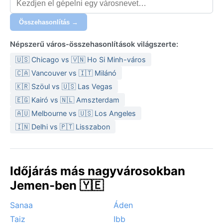
Összehasonlítás →
Népszerű város-összehasonlítások világszerte:
🇺🇸 Chicago vs 🇻🇳 Ho Si Minh-város
🇨🇦 Vancouver vs 🇮🇹 Milánó
🇰🇷 Szöul vs 🇺🇸 Las Vegas
🇪🇬 Kairó vs 🇳🇱 Amszterdam
🇦🇺 Melbourne vs 🇺🇸 Los Angeles
🇮🇳 Delhi vs 🇵🇹 Lisszabon
Időjárás más nagyvárosokban
Jemen-ben 🇾🇪
Sanaa
Áden
Taiz
Ibb