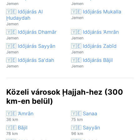
Jemen
Jemen
🇾🇪 Időjárás Al
🇾🇪 Időjárás Mukalla
Ḩudaydah
Jemen
Jemen
🇾🇪 Időjárás Dhamār
🇾🇪 Időjárás ‘Amrān
Jemen
Jemen
🇾🇪 Időjárás Sayyān
🇾🇪 Időjárás Zabīd
Jemen
Jemen
🇾🇪 Időjárás Sa'dah
🇾🇪 Időjárás Bājil
Jemen
Jemen
Közeli városok Ḩajjah-hez (300
km-en belül)
🇾🇪 ‘Amrān
🇾🇪 Sanaa
36 km
75 km
🇾🇪 Bājil
🇾🇪 Sayyān
78 km
96 km