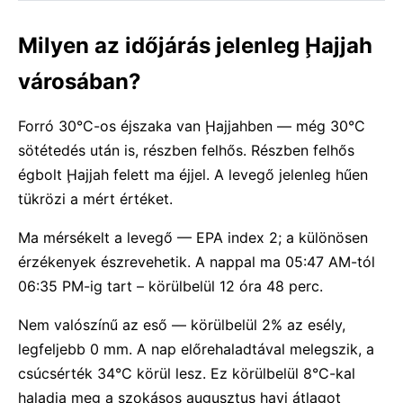
Milyen az időjárás jelenleg Ḩajjah
városában?
Forró 30°C-os éjszaka van Ḩajjahben — még 30°C
sötétedés után is, részben felhős. Részben felhős
égbolt Ḩajjah felett ma éjjel. A levegő jelenleg hűen
tükrözi a mért értéket.
Ma mérsékelt a levegő — EPA index 2; a különösen
érzékenyek észrevehetik. A nappal ma 05:47 AM-tól
06:35 PM-ig tart – körülbelül 12 óra 48 perc.
Nem valószínű az eső — körülbelül 2% az esély,
legfeljebb 0 mm. A nap előrehaladtával melegszik, a
csúcsérték 34°C körül lesz. Ez körülbelül 8°C-kal
haladja meg a szokásos augusztus havi átlagot