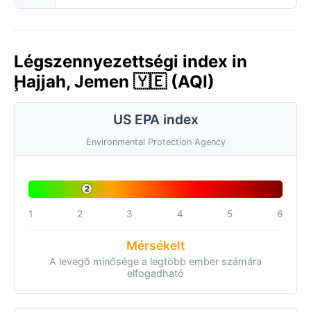
Légszennyezettségi index in
Ḩajjah, Jemen 🇾🇪 (AQI)
US EPA index
Environmental Protection Agency
2
1
2
3
4
5
6
Mérsékelt
A levegő minősége a legtöbb ember számára
elfogadható