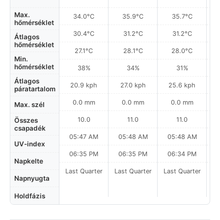
Max.
34.0°C
35.9°C
35.7°C
hőmérséklet
30.4°C
31.2°C
31.2°C
Átlagos
hőmérséklet
27.1°C
28.1°C
28.0°C
Min.
hőmérséklet
38%
34%
31%
Átlagos
20.9 kph
27.0 kph
25.6 kph
páratartalom
0.0 mm
0.0 mm
0.0 mm
Max. szél
10.0
11.0
11.0
Összes
csapadék
05:47 AM
05:48 AM
05:48 AM
0
UV-index
06:35 PM
06:35 PM
06:34 PM
Napkelte
Last Quarter
Last Quarter
Last Quarter
La
Napnyugta
Holdfázis