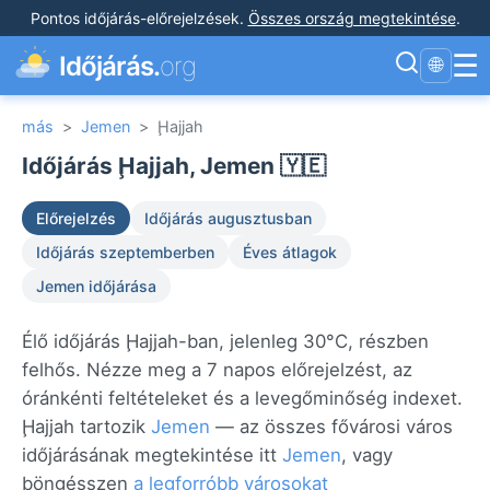
Pontos időjárás-előrejelzések
.
Összes ország megtekintése
.
☰
Időjárás.
org
🌐
más
>
Jemen
>
Ḩajjah
Időjárás Ḩajjah, Jemen 🇾🇪
Előrejelzés
Időjárás augusztusban
Időjárás szeptemberben
Éves átlagok
Jemen időjárása
Élő időjárás Ḩajjah-ban, jelenleg 30°C, részben
felhős. Nézze meg a 7 napos előrejelzést, az
óránkénti feltételeket és a levegőminőség indexet.
Ḩajjah tartozik
Jemen
— az összes fővárosi város
időjárásának megtekintése itt
Jemen
, vagy
böngésszen
a legforróbb városokat