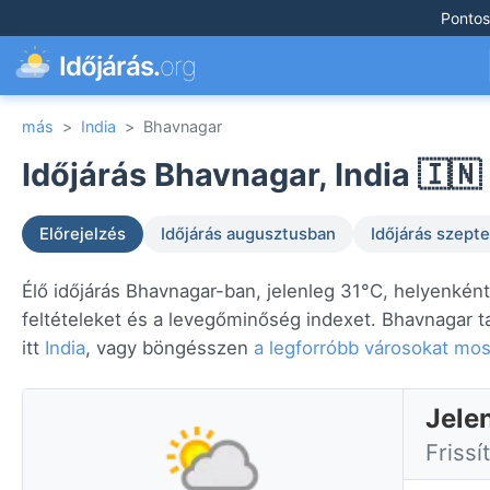
Pontos
Időjárás.
org
más
>
India
>
Bhavnagar
Időjárás Bhavnagar, India 🇮🇳
Előrejelzés
Időjárás augusztusban
Időjárás szep
Élő időjárás Bhavnagar-ban, jelenleg 31°C, helyenkén
feltételeket és a levegőminőség indexet. Bhavnagar t
itt
India
, vagy böngésszen
a legforróbb városokat mos
Jele
Frissí