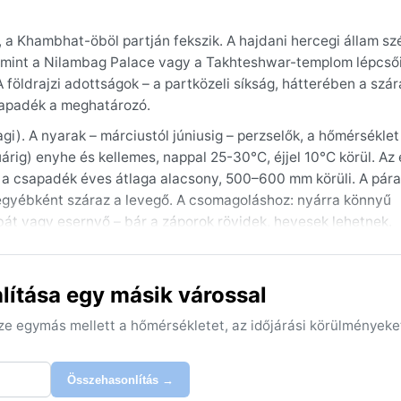
, a Khambhat-öböl partján fekszik. A hajdani hercegi állam s
k, mint a Nilambag Palace vagy a Takhteshwar-templom lépcsői,
 földrajzi adottságok – a partközeli síkság, hátterében a szá
csapadék a meghatározó.
agi). A nyarak – márciustól júniusig – perzselők, a hőmérsékle
uárig) enyhe és kellemes, nappal 25-30°C, éjjel 10°C körül. Az
 a csapadék éves átlaga alacsony, 500–600 mm körüli. A pára
egyébként száraz a levegő. A csomagoláshoz: nyárra könnyű
át vagy esernyő – bár a záporok rövidek, hevesek lehetnek.
g, amikor a nappalok naposak és az éjszakák hűvösek. A nyarat
t ciklonok is felbukkannak az Arab-tenger felől, amelyek viha
ítása egy másik várossal
időszakban porviharok is előfordulhatnak. Bhavnagar időjárás
telik – aki a kellemes telet választja, azé a város.
sze egymás mellett a hőmérsékletet, az időjárási körülményeke
Összehasonlítás →