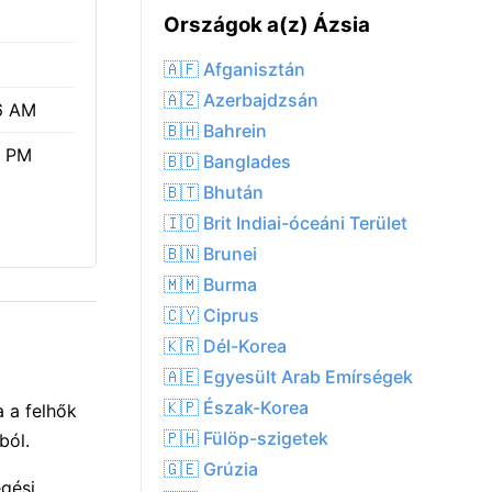
Országok a(z) Ázsia
🇦🇫 Afganisztán
🇦🇿 Azerbajdzsán
6 AM
🇧🇭 Bahrein
7 PM
🇧🇩 Banglades
🇧🇹 Bhután
🇮🇴 Brit Indiai-óceáni Terület
🇧🇳 Brunei
🇲🇲 Burma
🇨🇾 Ciprus
🇰🇷 Dél-Korea
🇦🇪 Egyesült Arab Emírségek
🇰🇵 Észak-Korea
 a felhők
🇵🇭 Fülöp-szigetek
ból.
🇬🇪 Grúzia
égési