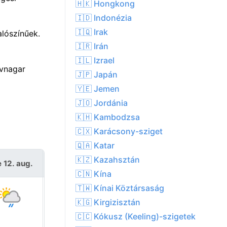
🇭🇰 Hongkong
🇮🇩 Indonézia
🇮🇶 Irak
alószínűek.
🇮🇷 Irán
🇮🇱 Izrael
vnagar
🇯🇵 Japán
🇾🇪 Jemen
🇯🇴 Jordánia
🇰🇭 Kambodzsa
🇨🇽 Karácsony-sziget
🇶🇦 Katar
🇰🇿 Kazahsztán
 12. aug.
Cs 13. aug.
🇨🇳 Kína
🇹🇼 Kínai Köztársaság
🇰🇬 Kirgizisztán
🇨🇨 Kókusz (Keeling)-szigetek