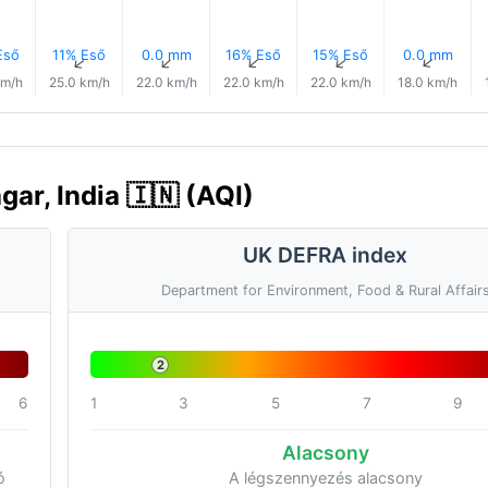
Eső
11% Eső
0.0 mm
16% Eső
15% Eső
0.0 mm
↑
↑
↑
↑
↑
↑
km/h
25.0 km/h
22.0 km/h
22.0 km/h
22.0 km/h
18.0 km/h
ar, India 🇮🇳 (AQI)
UK DEFRA index
Department for Environment, Food & Rural Affair
2
6
1
3
5
7
9
Alacsony
ó
A légszennyezés alacsony