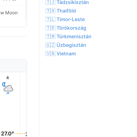
🇹🇯 Tádzsikisztán
🇹🇭 Thaiföld
ew Moon
New Moon
🇹🇱 Timor-Leste
🇹🇷 Törökország
🇹🇲 Türkmenisztán
🇺🇿 Üzbegisztán
🇻🇳 Vietnam
4
5
6
7
8
9
28.0°
28.0°
27.0°
27.0°
27.0°
27.0°