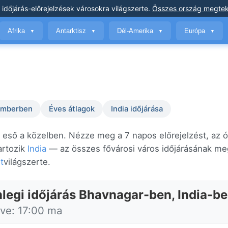
 időjárás-előrejelzések
városokra világszerte
.
Összes ország megtek
Afrika
Antarktisz
Dél-Amerika
Európa
▼
▼
▼
▼
temberben
Éves átlagok
India időjárása
t eső a közelben. Nézze meg a 7 napos előrejelzést, az ó
artozik
India
— az összes fővárosi város időjárásának me
t
világszerte.
nlegi időjárás Bhavnagar-ben, India-b
tve: 17:00 ma