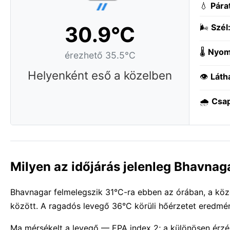
💧
Pára
30.9°C
🌬️
Szél
🌡️
Nyom
érezhető 35.5°C
Helyenként eső a közelben
👁️
Láth
🌧️
Csa
Milyen az időjárás jelenleg Bhavna
Bhavnagar felmelegszik 31°C-ra ebben az órában, a köz
között. A ragadós levegő 36°C körüli hőérzetet eredmén
Ma mérsékelt a levegő — EPA index 2; a különösen érzé