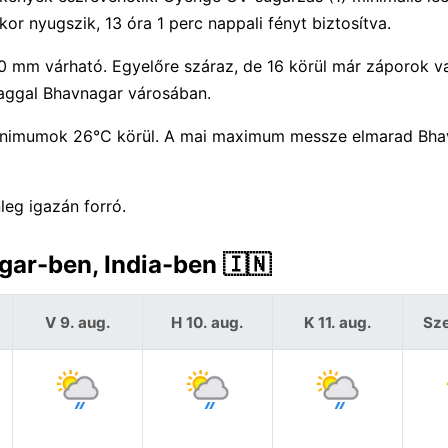
or nyugszik, 13 óra 1 perc nappali fényt biztosítva.
 0 mm várható. Egyelőre száraz, de 16 körül már záporok v
aggal Bhavnagar városában.
inimumok 26°C körül. A mai maximum messze elmarad Bha
leg igazán forró.
gar-ben, India-ben 🇮🇳
V 9. aug.
H 10. aug.
K 11. aug.
Sze