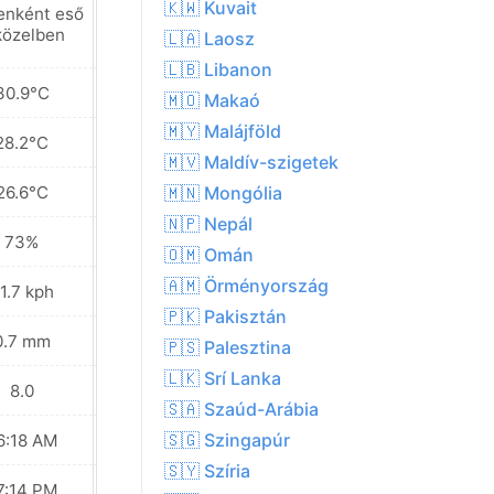
🇰🇼 Kuvait
enként eső
Helyenként eső
közelben
a közelben
🇱🇦 Laosz
🇱🇧 Libanon
30.9°C
31.3°C
🇲🇴 Makaó
🇲🇾 Malájföld
28.2°C
28.5°C
🇲🇻 Maldív-szigetek
26.6°C
26.5°C
🇲🇳 Mongólia
🇳🇵 Nepál
73%
72%
🇴🇲 Omán
🇦🇲 Örményország
1.7 kph
27.4 kph
🇵🇰 Pakisztán
0.7 mm
1.9 mm
🇵🇸 Palesztina
🇱🇰 Srí Lanka
8.0
8.0
🇸🇦 Szaúd-Arábia
🇸🇬 Szingapúr
6:18 AM
06:18 AM
🇸🇾 Szíria
7:14 PM
07:13 PM