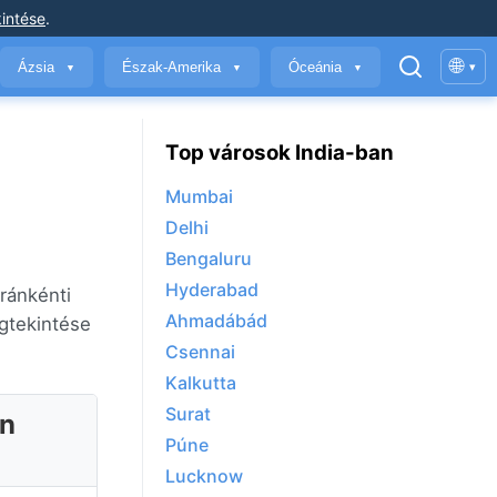
intése
.
🌐
Ázsia
Észak-Amerika
Óceánia
▾
▼
▼
▼
Top városok India-ban
Mumbai
Delhi
Bengaluru
Hyderabad
ránkénti
Ahmadábád
gtekintése
Csennai
Kalkutta
Surat
en
Púne
Lucknow