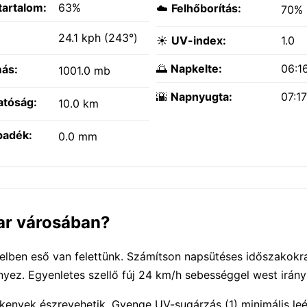
tartalom:
63%
☁️
Felhőborítás:
70%
:
24.1 kph (243°)
☀️
UV-index:
1.0
🌅
Napkelte:
06:1
ás:
1001.0 mb
🌇
Napnyugta:
07:1
atóság:
10.0 km
padék:
0.0 mm
gar városában?
elben eső van felettünk. Számítson napsütéses időszakokra
yez. Egyenletes szellő fúj 24 km/h sebességgel west irány
kenyek észrevehetik. Gyenge UV-sugárzás (1) minimális le