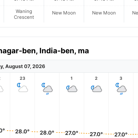
Waning
New Moon
New Moon
N
Crescent
nagar-ben, India-ben, ma
ay, August 07, 2026
2
23
1
2
3
0°
28.0°
28.0°
27.0°
27.0°
27.0°