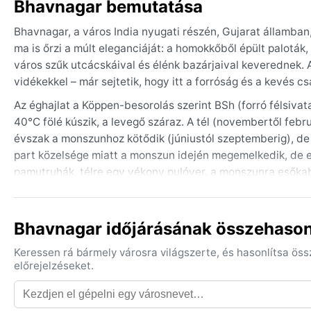
Bhavnagar bemutatása
Bhavnagar, a város India nyugati részén, Gujarat államban
ma is őrzi a múlt eleganciáját: a homokkőből épült palotá
város szűk utcácskáival és élénk bazárjaival keverednek. A
vidékekkel – már sejtetik, hogy itt a forróság és a kevés 
Az éghajlat a Köppen-besorolás szerint BSh (forró félsivat
40°C fölé kúszik, a levegő száraz. A tél (novembertől febr
évszak a monszunhoz kötődik (júniustól szeptemberig), de
part közelsége miatt a monszun idején megemelkedik, de 
pamutruhák, télre egy vékony pulóver, a monszunra esőkab
A legjobb időszak az utazásra a tél, novembertől februári
perzselő hőség miatt érdemes kerülni. A térségben időnkén
Bhavnagar időjárásának összehasonl
és áradásokat hozhatnak, de ez ritkább. A monszun előtti 
forróság és a szeszélyes, de korlátozott csapadék jegyében 
Keressen rá bármely városra világszerte, és hasonlítsa ös
előrejelzéseket.