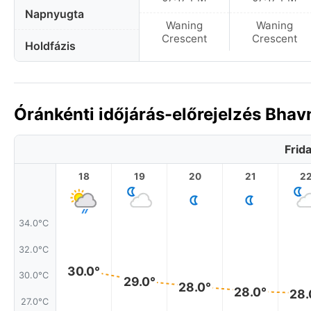
Napnyugta
Waning
Waning
Crescent
Crescent
Holdfázis
Óránkénti időjárás-előrejelzés Bhav
Frid
18
19
20
21
2
34.0°C
32.0°C
30.0°
30.0°C
29.0°
28.0°
28.0°
28.
27.0°C