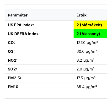
Paraméter
Érték
US EPA index:
2 (Mérsékelt)
UK DEFRA index:
2 (Alacsony)
CO:
127.0 µg/m³
O3:
60.0 µg/m³
NO2:
3.2 µg/m³
SO2:
2.0 µg/m³
PM2.5:
17.5 µg/m³
PM10:
35.4 µg/m³