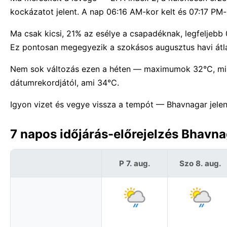
kockázatot jelent. A nap 06:16 AM-kor kelt és 07:17 PM-k
Ma csak kicsi, 21% az esélye a csapadéknak, legfeljebb
Ez pontosan megegyezik a szokásos augusztus havi átl
Nem sok változás ezen a héten — maximumok 32°C, m
dátumrekordjától, ami 34°C.
Igyon vizet és vegye vissza a tempót — Bhavnagar jelen
7 napos időjárás-előrejelzés Bhavna
P 7. aug.
Szo 8. aug.