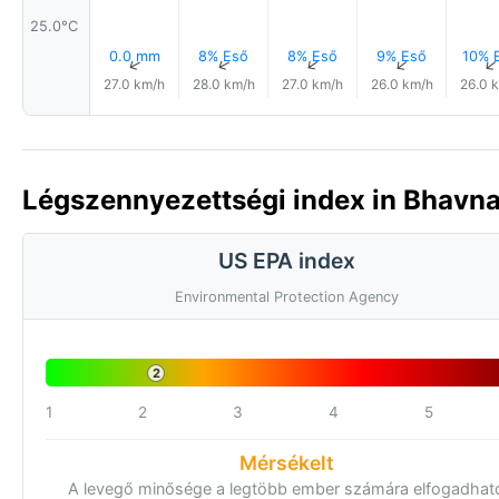
25.0°C
0.0 mm
8% Eső
8% Eső
9% Eső
10% 
↑
↑
↑
↑
27.0 km/h
28.0 km/h
27.0 km/h
26.0 km/h
26.0 
Légszennyezettségi index in Bhavnag
US EPA index
Environmental Protection Agency
2
1
2
3
4
5
Mérsékelt
A levegő minősége a legtöbb ember számára elfogadhat