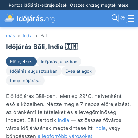
Pontos időjárás-előrejelzések
.
Összes ország megtekintése
.
☰
Időjárás.
org
🌐
más
>
India
>
Bāli
Időjárás Bāli, India 🇮🇳
Előrejelzés
Időjárás júliusban
Időjárás augusztusban
Éves átlagok
India időjárása
Élő időjárás Bāli-ban, jelenleg 29°C, helyenként
eső a közelben. Nézze meg a 7 napos előrejelzést,
az óránkénti feltételeket és a levegőminőség
indexet. Bāli tartozik
India
— az összes fővárosi
város időjárásának megtekintése itt
India
, vagy
böngésszen
a legforróbb városokat