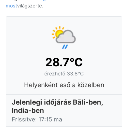
most
világszerte.
28.7°C
érezhető 33.8°C
Helyenként eső a közelben
Jelenlegi időjárás Bāli-ben,
India-ben
Frissítve: 17:15 ma