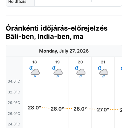
Holdfázis
Óránkénti időjárás-előrejelzés
Bāli-ben, India-ben, ma
Monday, July 27, 2026
18
19
20
21
2
34.0°C
32.0°C
29.0°C
28.0°
28.0°
28.0°
27.0°
27.
26.0°C
24.0°C