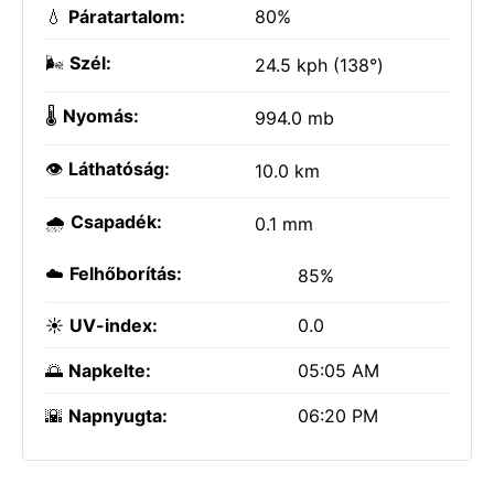
💧
Páratartalom:
80%
🌬️
Szél:
24.5 kph (138°)
🌡️
Nyomás:
994.0 mb
👁️
Láthatóság:
10.0 km
🌧️
Csapadék:
0.1 mm
☁️
Felhőborítás:
85%
☀️
UV-index:
0.0
🌅
Napkelte:
05:05 AM
🌇
Napnyugta:
06:20 PM