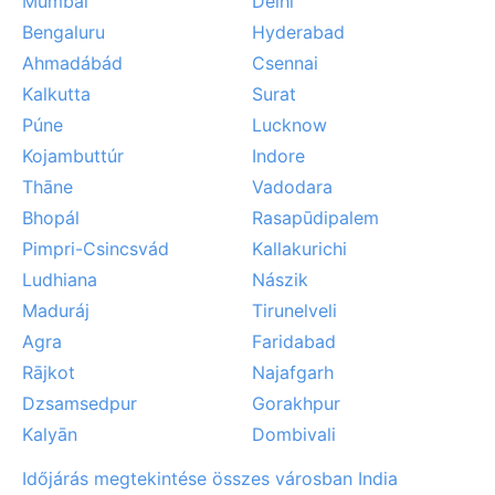
Mumbai
Delhi
Bengaluru
Hyderabad
Ahmadábád
Csennai
Kalkutta
Surat
Púne
Lucknow
Kojambuttúr
Indore
Thāne
Vadodara
Bhopál
Rasapūdipalem
Pimpri-Csincsvád
Kallakurichi
Ludhiana
Nászik
Maduráj
Tirunelveli
Agra
Faridabad
Rājkot
Najafgarh
Dzsamsedpur
Gorakhpur
Kalyān
Dombivali
Időjárás megtekintése összes városban India