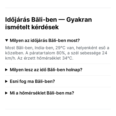
Időjárás Bāli-ben — Gyakran
ismételt kérdések
Milyen az időjárás Bāli-ben most?
Most Bāli-ben, India-ben, 29°C van, helyenként eső a
közelben. A páratartalom 80%, a szél sebessége 24
km/h. Az érzett hőmérséklet 34°C.
Milyen lesz az idő Bāli-ben holnap?
Esni fog ma Bāli-ben?
Mi a hőmérséklet Bāli-ben ma?