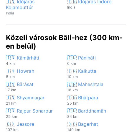
🇮🇳 Időjárás
🇮🇳 Időjárás Indore
Kojambuttúr
India
India
Közeli városok Bāli-hez (300 km-
en belül)
🇮🇳 Kāmārhāti
🇮🇳 Pānihāti
4 km
6 km
🇮🇳 Howrah
🇮🇳 Kalkutta
8 km
10 km
🇮🇳 Bārāsat
🇮🇳 Maheshtala
17 km
18 km
🇮🇳 Shyamnagar
🇮🇳 Bhātpāra
21 km
25 km
🇮🇳 Rajpur Sonarpur
🇮🇳 Barddhamān
25 km
84 km
🇧🇩 Jessore
🇧🇩 Bagerhat
107 km
149 km