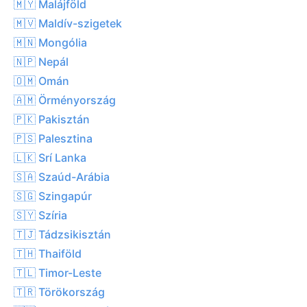
🇲🇾 Malájföld
🇲🇻 Maldív-szigetek
🇲🇳 Mongólia
🇳🇵 Nepál
🇴🇲 Omán
🇦🇲 Örményország
🇵🇰 Pakisztán
🇵🇸 Palesztina
🇱🇰 Srí Lanka
🇸🇦 Szaúd-Arábia
🇸🇬 Szingapúr
🇸🇾 Szíria
🇹🇯 Tádzsikisztán
🇹🇭 Thaiföld
🇹🇱 Timor-Leste
🇹🇷 Törökország