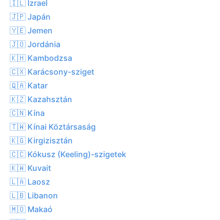
🇮🇱 Izrael
🇯🇵 Japán
🇾🇪 Jemen
🇯🇴 Jordánia
🇰🇭 Kambodzsa
🇨🇽 Karácsony-sziget
🇶🇦 Katar
🇰🇿 Kazahsztán
🇨🇳 Kína
🇹🇼 Kínai Köztársaság
🇰🇬 Kirgizisztán
🇨🇨 Kókusz (Keeling)-szigetek
🇰🇼 Kuvait
🇱🇦 Laosz
🇱🇧 Libanon
🇲🇴 Makaó