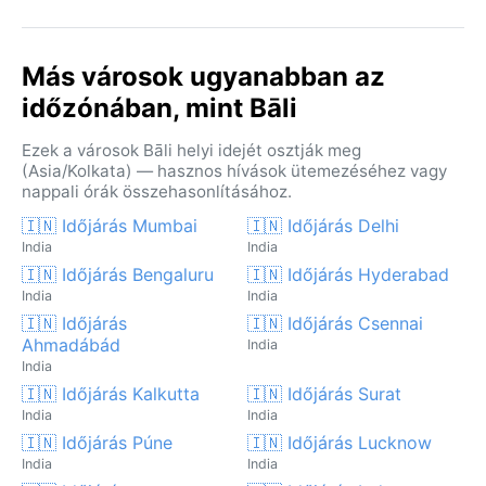
Más városok ugyanabban az
időzónában, mint Bāli
Ezek a városok Bāli helyi idejét osztják meg
(Asia/Kolkata) — hasznos hívások ütemezéséhez vagy
nappali órák összehasonlításához.
🇮🇳 Időjárás Mumbai
🇮🇳 Időjárás Delhi
India
India
🇮🇳 Időjárás Bengaluru
🇮🇳 Időjárás Hyderabad
India
India
🇮🇳 Időjárás
🇮🇳 Időjárás Csennai
Ahmadábád
India
India
🇮🇳 Időjárás Kalkutta
🇮🇳 Időjárás Surat
India
India
🇮🇳 Időjárás Púne
🇮🇳 Időjárás Lucknow
India
India