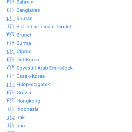
🇧🇭 Bahrein
🇧🇩 Banglades
🇧🇹 Bhután
🇮🇴 Brit Indiai-óceáni Terület
🇧🇳 Brunei
🇲🇲 Burma
🇨🇾 Ciprus
🇰🇷 Dél-Korea
🇦🇪 Egyesült Arab Emírségek
🇰🇵 Észak-Korea
🇵🇭 Fülöp-szigetek
🇬🇪 Grúzia
🇭🇰 Hongkong
🇮🇩 Indonézia
🇮🇶 Irak
🇮🇷 Irán