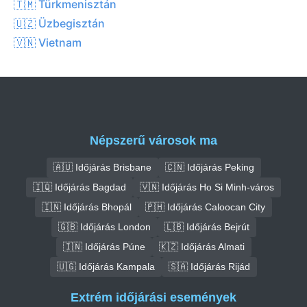
🇹🇲 Türkmenisztán
🇺🇿 Üzbegisztán
🇻🇳 Vietnam
Népszerű városok ma
🇦🇺 Időjárás Brisbane
🇨🇳 Időjárás Peking
🇮🇶 Időjárás Bagdad
🇻🇳 Időjárás Ho Si Minh-város
🇮🇳 Időjárás Bhopál
🇵🇭 Időjárás Caloocan City
🇬🇧 Időjárás London
🇱🇧 Időjárás Bejrút
🇮🇳 Időjárás Púne
🇰🇿 Időjárás Almati
🇺🇬 Időjárás Kampala
🇸🇦 Időjárás Rijád
Extrém időjárási események