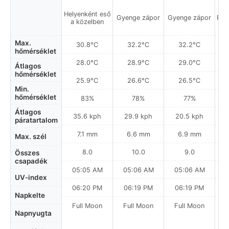
Helyenként eső
Gyenge zápor
Gyenge zápor
Rés
a közelben
Max.
30.8°C
32.2°C
32.2°C
hőmérséklet
28.0°C
28.9°C
29.0°C
Átlagos
hőmérséklet
25.9°C
26.6°C
26.5°C
Min.
hőmérséklet
83%
78%
77%
Átlagos
35.6 kph
29.9 kph
20.5 kph
páratartalom
7.1 mm
6.6 mm
6.9 mm
Max. szél
8.0
10.0
9.0
Összes
csapadék
05:05 AM
05:06 AM
05:06 AM
UV-index
06:20 PM
06:19 PM
06:19 PM
Napkelte
Full Moon
Full Moon
Full Moon
Napnyugta