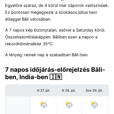
Egyelőre száraz, de 4 körül már záporok valószínűek.
Ez pontosan megegyezik a szokásos július havi
átlaggal Bāli városában.
A 7 napos kép bizonytalan, esővel a Saturday körül.
Összehasonlításképpen: Bāliben ezen a napon a
rekordhőmérséklet 35°C.
A lényeg: remek nap a szabadban Bāli-ben.
7 napos időjárás-előrejelzés Bāli-
ben, India-ben 🇮🇳
H 27. júl.
K 28. júl.
Sze 29. júl.
C