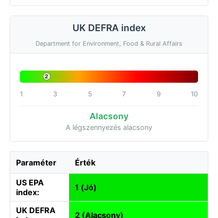
UK DEFRA index
Department for Environment, Food & Rural Affairs
2
1
3
5
7
9
10
Alacsony
A légszennyezés alacsony
Paraméter
Érték
US EPA
1 (Jó)
index:
UK DEFRA
2 (Alacsony)