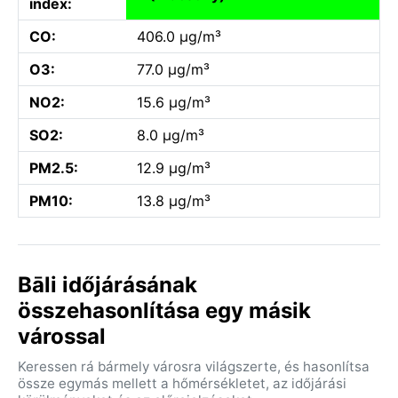
index:
CO:
406.0 µg/m³
O3:
77.0 µg/m³
NO2:
15.6 µg/m³
SO2:
8.0 µg/m³
PM2.5:
12.9 µg/m³
PM10:
13.8 µg/m³
Bāli időjárásának
összehasonlítása egy másik
várossal
Keressen rá bármely városra világszerte, és hasonlítsa
össze egymás mellett a hőmérsékletet, az időjárási