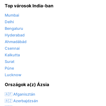
Top városok India-ban
Mumbai
Delhi
Bengaluru
Hyderabad
Ahmadábád
Csennai
Kalkutta
Surat
Púne
Lucknow
Országok a(z) Ázsia
🇦🇫 Afganisztán
🇦🇿 Azerbajdzsán