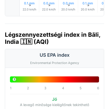
0.1 mm
0.0 mm
0.0 mm
0.1 mm
0.0
↑
↑
↑
↑
22.0 km/h
22.0 km/h
20.0 km/h
20.0 km/h
20.0 
Légszennyezettségi index in Bāli,
India 🇮🇳 (AQI)
US EPA index
Environmental Protection Agency
1
1
2
3
4
5
6
Jó
A levegő minősége kielégítőnek tekinthető