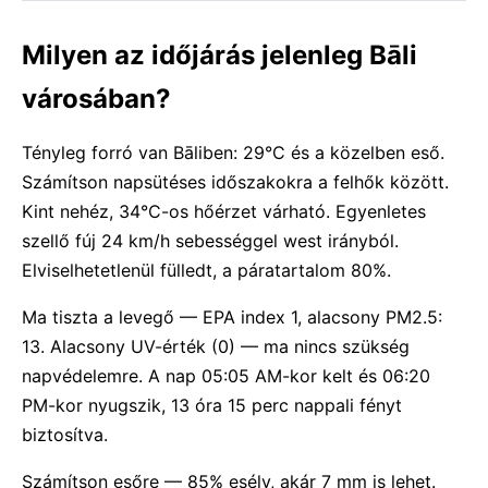
Milyen az időjárás jelenleg Bāli
városában?
Tényleg forró van Bāliben: 29°C és a közelben eső.
Számítson napsütéses időszakokra a felhők között.
Kint nehéz, 34°C-os hőérzet várható. Egyenletes
szellő fúj 24 km/h sebességgel west irányból.
Elviselhetetlenül fülledt, a páratartalom 80%.
Ma tiszta a levegő — EPA index 1, alacsony PM2.5:
13. Alacsony UV-érték (0) — ma nincs szükség
napvédelemre. A nap 05:05 AM-kor kelt és 06:20
PM-kor nyugszik, 13 óra 15 perc nappali fényt
biztosítva.
Számítson esőre — 85% esély, akár 7 mm is lehet.