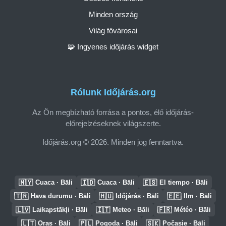
Minden ország
Világ fővárosai
🧩 Ingyenes időjárás widget
Rólunk Időjárás.org
Az Ön megbízható forrása a pontos, élő időjárás-
előrejelzéseknek világszerte.
Időjárás.org © 2026. Minden jog fenntartva.
🇲🇾
🇮🇩
🇪🇸
Cuaca · Bāli
Cuaca · Bāli
El tiempo · Bāli
🇹🇷
🇭🇺
🇪🇪
Hava durumu · Bāli
Időjárás · Bāli
Ilm · Bāli
🇱🇻
🇮🇹
🇫🇷
Laikapstākļi · Bāli
Meteo · Bāli
Météo · Bāli
🇱🇹
🇵🇱
🇸🇰
Oras · Bāli
Pogoda · Bāli
Počasie · Bāli