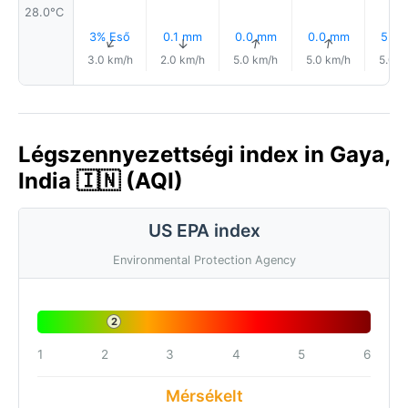
28.0°C
3% Eső
0.1 mm
0.0 mm
0.0 mm
5% E
↑
↑
↑
↑
3.0 km/h
2.0 km/h
5.0 km/h
5.0 km/h
5.0 k
Légszennyezettségi index in Gaya,
India 🇮🇳 (AQI)
US EPA index
Environmental Protection Agency
2
1
2
3
4
5
6
Mérsékelt