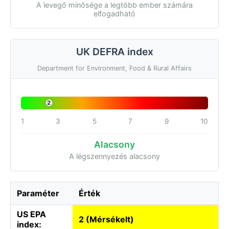
A levegő minősége a legtöbb ember számára
elfogadható
UK DEFRA index
Department for Environment, Food & Rural Affairs
2
1
3
5
7
9
10
Alacsony
A légszennyezés alacsony
Paraméter
Érték
US EPA
2 (Mérsékelt)
index: