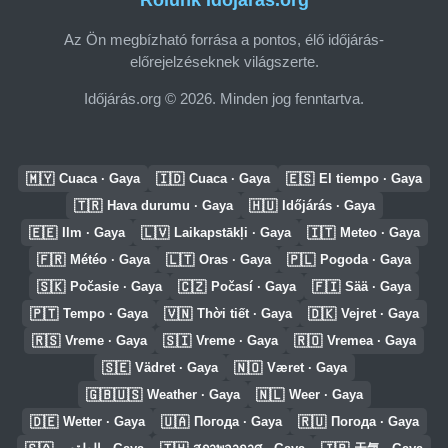
Rólunk Időjárás.org
Az Ön megbízható forrása a pontos, élő időjárás-
előrejelzéseknek világszerte.
Időjárás.org © 2026. Minden jog fenntartva.
🇲🇾
🇮🇩
🇪🇸
Cuaca · Gaya
Cuaca · Gaya
El tiempo · Gaya
🇹🇷
🇭🇺
Hava durumu · Gaya
Időjárás · Gaya
🇪🇪
🇱🇻
🇮🇹
Ilm · Gaya
Laikapstākļi · Gaya
Meteo · Gaya
🇫🇷
🇱🇹
🇵🇱
Météo · Gaya
Oras · Gaya
Pogoda · Gaya
🇸🇰
🇨🇿
🇫🇮
Počasie · Gaya
Počasí · Gaya
Sää · Gaya
🇵🇹
🇻🇳
🇩🇰
Tempo · Gaya
Thời tiết · Gaya
Vejret · Gaya
🇷🇸
🇸🇮
🇷🇴
Vreme · Gaya
Vreme · Gaya
Vremea · Gaya
🇸🇪
🇳🇴
Vädret · Gaya
Været · Gaya
🇬🇧🇺🇸
🇳🇱
Weather · Gaya
Weer · Gaya
🇩🇪
🇺🇦
🇷🇺
Wetter · Gaya
Погода · Gaya
Погода · Gaya