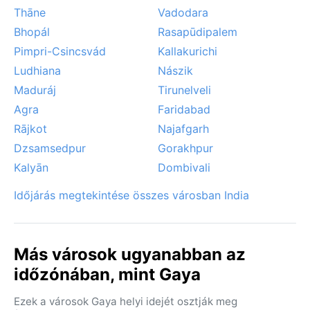
Thāne
Vadodara
Bhopál
Rasapūdipalem
Pimpri-Csincsvád
Kallakurichi
Ludhiana
Nászik
Maduráj
Tirunelveli
Agra
Faridabad
Rājkot
Najafgarh
Dzsamsedpur
Gorakhpur
Kalyān
Dombivali
Időjárás megtekintése összes városban India
Más városok ugyanabban az
időzónában, mint Gaya
Ezek a városok Gaya helyi idejét osztják meg