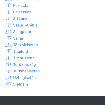
🇵🇰 Pakisztán
🇵🇸 Palesztina
🇱🇰 Srí Lanka
🇸🇦 Szaúd-Arábia
🇸🇬 Szingapúr
🇸🇾 Szíria
🇹🇯 Tádzsikisztán
🇹🇭 Thaiföld
🇹🇱 Timor-Leste
🇹🇷 Törökország
🇹🇲 Türkmenisztán
🇺🇿 Üzbegisztán
🇻🇳 Vietnam