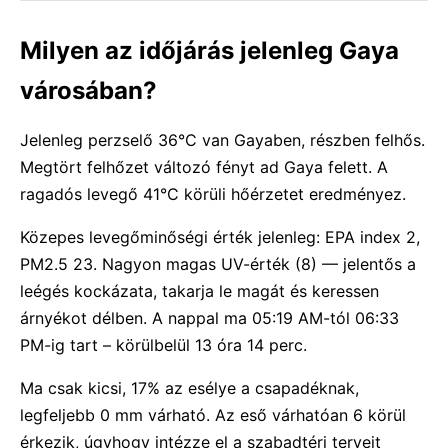
Milyen az időjárás jelenleg Gaya
városában?
Jelenleg perzselő 36°C van Gayaben, részben felhős.
Megtört felhőzet változó fényt ad Gaya felett. A
ragadós levegő 41°C körüli hőérzetet eredményez.
Közepes levegőminőségi érték jelenleg: EPA index 2,
PM2.5 23. Nagyon magas UV-érték (8) — jelentős a
leégés kockázata, takarja le magát és keressen
árnyékot délben. A nappal ma 05:19 AM-tól 06:33
PM-ig tart – körülbelül 13 óra 14 perc.
Ma csak kicsi, 17% az esélye a csapadéknak,
legfeljebb 0 mm várható. Az eső várhatóan 6 körül
érkezik, úgyhogy intézze el a szabadtéri terveit