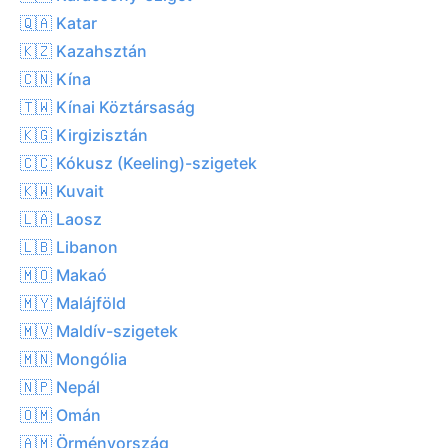
🇶🇦 Katar
🇰🇿 Kazahsztán
🇨🇳 Kína
🇹🇼 Kínai Köztársaság
🇰🇬 Kirgizisztán
🇨🇨 Kókusz (Keeling)-szigetek
🇰🇼 Kuvait
🇱🇦 Laosz
🇱🇧 Libanon
🇲🇴 Makaó
🇲🇾 Malájföld
🇲🇻 Maldív-szigetek
🇲🇳 Mongólia
🇳🇵 Nepál
🇴🇲 Omán
🇦🇲 Örményország