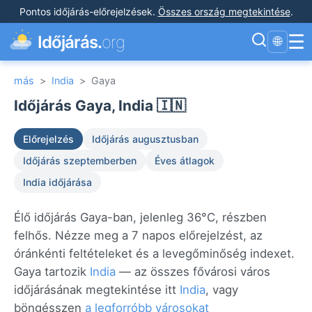
Pontos időjárás-előrejelzések
.
Összes ország megtekintése
.
☰
Időjárás.
org
🌐
más
>
India
>
Gaya
Időjárás Gaya, India 🇮🇳
Előrejelzés
Időjárás augusztusban
Időjárás szeptemberben
Éves átlagok
India időjárása
Élő időjárás Gaya-ban, jelenleg 36°C, részben
felhős. Nézze meg a 7 napos előrejelzést, az
óránkénti feltételeket és a levegőminőség indexet.
Gaya tartozik
India
— az összes fővárosi város
időjárásának megtekintése itt
India
, vagy
böngésszen
a legforróbb városokat