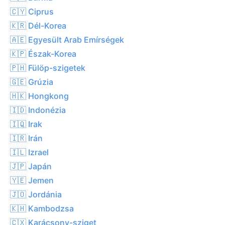
🇨🇾 Ciprus
🇰🇷 Dél-Korea
🇦🇪 Egyesült Arab Emírségek
🇰🇵 Észak-Korea
🇵🇭 Fülöp-szigetek
🇬🇪 Grúzia
🇭🇰 Hongkong
🇮🇩 Indonézia
🇮🇶 Irak
🇮🇷 Irán
🇮🇱 Izrael
🇯🇵 Japán
🇾🇪 Jemen
🇯🇴 Jordánia
🇰🇭 Kambodzsa
🇨🇽 Karácsony-sziget