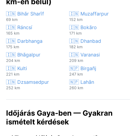
km-en belül)
🇮🇳 Bihār Sharīf
🇮🇳 Muzaffarpur
69 km
152 km
🇮🇳 Ráncsí
🇮🇳 Bokāro
165 km
171 km
🇮🇳 Darbhanga
🇮🇳 Dhanbad
175 km
182 km
🇮🇳 Bhāgalpur
🇮🇳 Varanasi
204 km
209 km
🇮🇳 Kulti
🇳🇵 Birgañj
221 km
247 km
🇮🇳 Dzsamsedpur
🇳🇵 Lahān
252 km
260 km
Időjárás Gaya-ben — Gyakran
ismételt kérdések