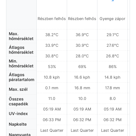
Részben felhős
Részben felhős
Gyenge zápor
Gy
Max.
38.2°C
36.9°C
29.1°C
hőmérséklet
33.9°C
30.9°C
27.6°C
Átlagos
hőmérséklet
30.8°C
28.0°C
26.8°C
Min.
hőmérséklet
53%
69%
86%
Átlagos
10.8 kph
16.6 kph
14.8 kph
páratartalom
0.1 mm
16.8 mm
17.8 mm
Max. szél
11.0
10.0
8.0
Összes
csapadék
05:19 AM
05:19 AM
05:19 AM
0
UV-index
06:33 PM
06:32 PM
06:32 PM
Napkelte
Last Quarter
Last Quarter
Last Quarter
La
Napnyugta