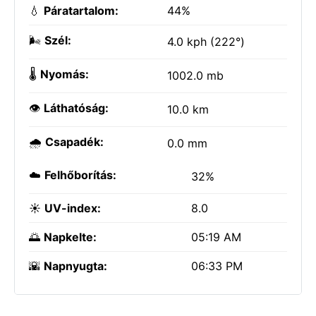
💧
Páratartalom:
44%
🌬️
Szél:
4.0 kph (222°)
🌡️
Nyomás:
1002.0 mb
👁️
Láthatóság:
10.0 km
🌧️
Csapadék:
0.0 mm
☁️
Felhőborítás:
32%
☀️
UV-index:
8.0
🌅
Napkelte:
05:19 AM
🌇
Napnyugta:
06:33 PM