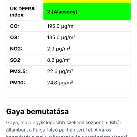
UK DEFRA
2 (Alacsony)
index:
CO:
195.0 µg/m³
O3:
135.0 µg/m³
NO2:
2.9 µg/m³
SO2:
8.2 µg/m³
PM2.5:
22.6 µg/m³
PM10:
24.8 µg/m³
Gaya bemutatása
Gaya, India egyik legősibb szellemi központja, Bihár
államban, a Falgu folyó partján terül el. A város