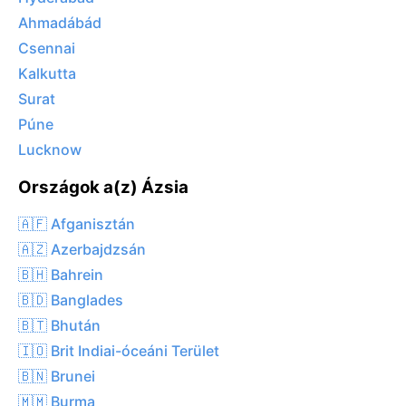
Ahmadábád
Csennai
Kalkutta
Surat
Púne
Lucknow
Országok a(z) Ázsia
🇦🇫 Afganisztán
🇦🇿 Azerbajdzsán
🇧🇭 Bahrein
🇧🇩 Banglades
🇧🇹 Bhután
🇮🇴 Brit Indiai-óceáni Terület
🇧🇳 Brunei
🇲🇲 Burma