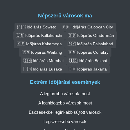
Népszerű városok ma
🇿🇦 Időjárás Soweto
🇵🇭 Időjárás Caloocan City
🇮🇳 Időjárás Kallakurichi
🇸🇩 Időjárás Omdurmán
🇰🇪 Időjárás Kakamega
🇵🇰 Időjárás Faisalabad
🇨🇳 Időjárás Weifang
🇬🇳 Időjárás Conakry
🇮🇳 Időjárás Mumbai
🇮🇩 Időjárás Bekasi
🇿🇲 Időjárás Lusaka
🇮🇩 Időjárás Jakarta
Extrém időjárási események
A legforróbb városok most
A leghidegebb városok most
Esőzésekkel leginkább sújtott városok
Legszelesebb városok