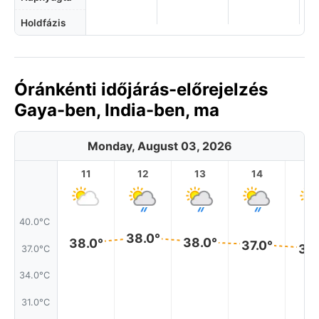
Holdfázis
Óránkénti időjárás-előrejelzés
Gaya-ben, India-ben, ma
Monday, August 03, 2026
11
12
13
14
1
40.0°C
38.0°
38.0°
38.0°
37.0°
37.
37.0°C
34.0°C
31.0°C