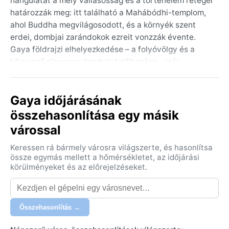
hangulatát a mély vallásosság és a történelem rétegei
határozzák meg: itt található a Mahábódhi-templom,
ahol Buddha megvilágosodott, és a környék szent
erdei, dombjai zarándokok ezreit vonzzák évente.
Gaya földrajzi elhelyezkedése – a folyóvölgy és a
környező alacsony dombok találkozása – már
messziről érzékelteti, hogy itt valami különleges,
évezredes energia vibrál.
Gaya időjárásának
A város éghajlata a Cwa (nedves szubtrópusi, száraz
összehasonlítása egy másik
tél) besorolásba tartozik. A nyarak forrók és párásak,
várossal
a hőmérséklet gyakran eléri a 40 °C-ot, a monszun
(június–szeptember) bőséges esőzést hoz. A tél
Keressen rá bármely városra világszerte, és hasonlítsa
enyhe és száraz, nappal 15–25 °C, éjszaka hűvös. A
össze egymás mellett a hőmérsékletet, az időjárási
legtöbb csapadék a nyári monszun idején hullik; a
körülményeket és az előrejelzéseket.
levegő ekkor rendkívül nedves. Az utazó könnyű
pamutruházatot pakoljon a forró hónapokra, de egy
vékony pulóver és sál is jól jön a téli estéken,
Összehasonlítás →
különösen a szabadtéri szertartásokon.