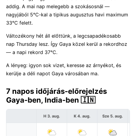
addig. A mai nap melegebb a szokásosnál —
nagyjából 5°C-kal a tipikus augusztus havi maximum
33°C felett.
Változékony hét áll előttünk, a legcsapadékosabb
nap Thursday lesz. Így Gaya közel kerül a rekordhoz
— a napi rekord 37°C.
A lényeg: igyon sok vizet, keresse az árnyékot, és
kerülje a déli napot Gaya városában ma.
7 napos időjárás-előrejelzés
Gaya-ben, India-ben 🇮🇳
H 3. aug.
K 4. aug.
Sze 5. aug.
C