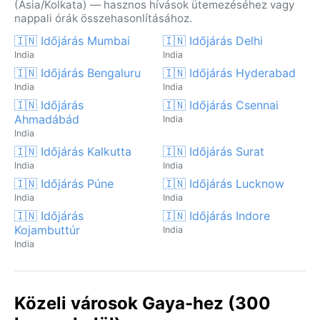
(Asia/Kolkata) — hasznos hívások ütemezéséhez vagy
nappali órák összehasonlításához.
🇮🇳 Időjárás Mumbai
🇮🇳 Időjárás Delhi
India
India
🇮🇳 Időjárás Bengaluru
🇮🇳 Időjárás Hyderabad
India
India
🇮🇳 Időjárás
🇮🇳 Időjárás Csennai
Ahmadábád
India
India
🇮🇳 Időjárás Kalkutta
🇮🇳 Időjárás Surat
India
India
🇮🇳 Időjárás Púne
🇮🇳 Időjárás Lucknow
India
India
🇮🇳 Időjárás
🇮🇳 Időjárás Indore
Kojambuttúr
India
India
Közeli városok Gaya-hez (300