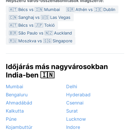
Népszerű város-összehasonlítások világszerte:
Időjárás szempontjából a legkedvezőbb időszak
novembertől márciusig tart, amikor a nappalok
🇦🇹 Bécs vs 🇮🇳 Mumbai
🇬🇷 Athén vs 🇮🇪 Dublin
kellemesen melegek, az éjszakák hűvösek, és alig esik.
🇨🇳 Sanghaj vs 🇺🇸 Las Vegas
A monszun idején az utcák sárossá válhatnak, de a
🇦🇹 Bécs vs 🇯🇵 Tokió
természet buja zöldbe borul. Különleges jelenség a
🇧🇷 São Paulo vs 🇳🇿 Auckland
téli reggeli sűrű köd, ami hátráltathatja a közlekedést.
🇷🇺 Moszkva vs 🇸🇬 Singapore
A monszun előtti porviharok is jellemzőek, valamint a
monszun végi hirtelen lehűlések. Gaya látogatása a
legtisztább, legkiszámíthatóbb időt a száraz téli
hónapokban kínálja.
Időjárás más nagyvárosokban
India-ben 🇮🇳
Mumbai
Delhi
Bengaluru
Hyderabad
Ahmadábád
Csennai
Kalkutta
Surat
Púne
Lucknow
Kojambuttúr
Indore