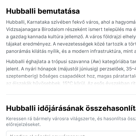
Hubballi bemutatása
Hubballi, Karnataka szívében fekvő város, ahol a hagyom
Vidzsajanagara Birodalom részeként ismert település ma é
a gazdag kannada kultúra jellemző. A város földrajzi elhe
tájakat eredményez. A nevezetességek közé tartozik a tö
panorámás kilátás nyílik, és a modern infrastruktúra, mint 
Hubballi éghajlata a trópusi szavanna (Aw) kategóriába tar
jelent. A nyári hónapok (májustól júniusig) perzselőek, 35
szeptemberig) bőséges csapadékot hoz, magas páratartalo
az éjszakák hűvösebbek, 15°C körül. Az esős évszakban ri
könnyű, légáteresztő pamutruházat ajánlott nyáron, míg a 
könnyű pulóver vagy kendő is jól jöhet az esti órákra.
Hubballi időjárásának összehasonlít
A legkedvezőbb időszak a látogatásra a novembertől februá
felfedezéshez és a szabadtéri programokhoz. A nyári hőség 
Keressen rá bármely városra világszerte, és hasonlítsa ös
újraéled, és a természet szépsége lenyűgöző. Különleges i
előrejelzéseket.
porral teli előszezon kísér. A város nem érintik trópusi ci