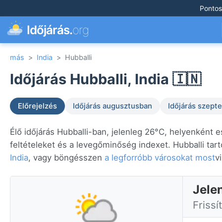
Pontos
Időjárás.
org
más
>
India
>
Hubballi
Időjárás Hubballi, India 🇮🇳
Előrejelzés
Időjárás augusztusban
Időjárás szep
Élő időjárás Hubballi-ban, jelenleg 26°C, helyenként 
feltételeket és a levegőminőség indexet. Hubballi tar
India
, vagy böngésszen
a legforróbb városokat most
v
Jelen
Frissí