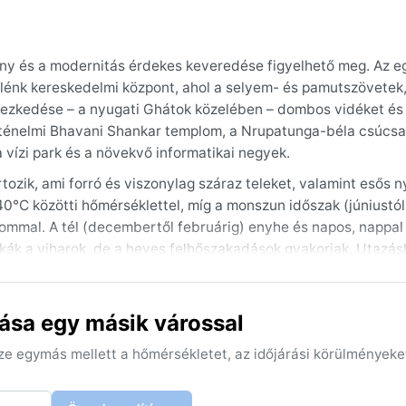
ány és a modernitás érdekes keveredése figyelhető meg. Az e
lénk kereskedelmi központ, ahol a selyem- és pamutszövetek,
lyezkedése – a nyugati Ghátok közelében – dombos vidéket és 
rténelmi Bhavani Shankar templom, a Nrupatunga-béla csúcs
a vízi park és a növekvő informatikai negyek.
tozik, ami forró és viszonylag száraz teleket, valamint esős 
–40°C közötti hőmérséklettel, míg a monszun időszak (júniustól
mmal. A tél (decembertől februárig) enyhe és napos, nappal
tkák a viharok, de a heves felhőszakadások gyakoriak. Utazá
monszun idején esőkabát és vízálló lábbeli szükséges. Télen 
ása egy másik várossal
rig tartó száraz, kellemes hónapok, amikor a hőmérséklet id
a legtöbb turistát elriasztja, bár a monszun után (október) a
sze egymás mellett a hőmérsékletet, az időjárási körülményeke
dőjárási jelenség a monszun érkezése, amelyet gyakran erős s
klonok, de a heves esőzések olykor helyi áradásokat okozhatnak