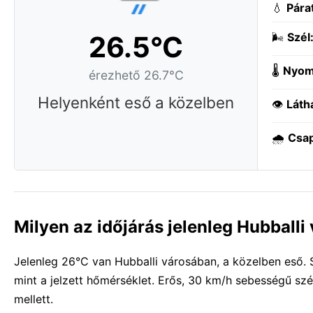
💧
Pára
26.5°C
🌬️
Szél
🌡️
Nyom
érezhető 26.7°C
Helyenként eső a közelben
👁️
Láth
🌧️
Csa
Milyen az időjárás jelenleg Hubball
Jelenleg 26°C van Hubballi városában, a közelben eső. S
mint a jelzett hőmérséklet. Erős, 30 km/h sebességű szé
mellett.