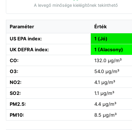
A levegő minősége kielégítőnek tekinthető
Paraméter
Érték
US EPA index:
1 (Jó)
UK DEFRA index:
1 (Alacsony)
CO:
132.0 µg/m³
O3:
54.0 µg/m³
NO2:
4.1 µg/m³
SO2:
1.1 µg/m³
PM2.5:
4.4 µg/m³
PM10:
8.5 µg/m³