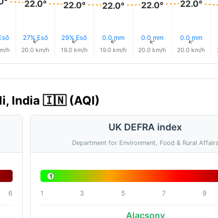
0°
22.0°
22.0°
22.0°
22.0°
22.0°
Eső
27% Eső
29% Eső
0.0 mm
0.0 mm
0.0 mm
↑
↑
↑
↑
↑
↑
km/h
20.0 km/h
19.0 km/h
19.0 km/h
20.0 km/h
20.0 km/h
, India 🇮🇳 (AQI)
UK DEFRA index
Department for Environment, Food & Rural Affair
1
6
1
3
5
7
9
Alacsony