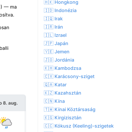
🇭🇰 Hongkong
(1) — ma
🇮🇩 Indonézia
osítva.
🇮🇶 Irak
🇮🇷 Irán
osan
🇮🇱 Izrael
🇯🇵 Japán
alli
🇾🇪 Jemen
🇯🇴 Jordánia
🇰🇭 Kambodzsa
🇨🇽 Karácsony-sziget
🇶🇦 Katar
🇰🇿 Kazahsztán
🇨🇳 Kína
o 8. aug.
V 9. aug.
🇹🇼 Kínai Köztársaság
🇰🇬 Kirgizisztán
🇨🇨 Kókusz (Keeling)-szigetek