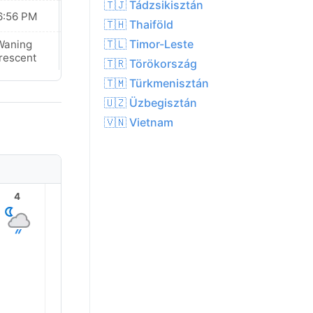
🇹🇯 Tádzsikisztán
6:56 PM
06:56 PM
🇹🇭 Thaiföld
🇹🇱 Timor-Leste
Waning
Waning
rescent
Crescent
🇹🇷 Törökország
🇹🇲 Türkmenisztán
🇺🇿 Üzbegisztán
🇻🇳 Vietnam
4
5
6
7
8
9
24.0°
22.0°