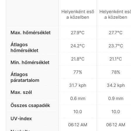
Helyenként eső
Helyenként es
a közelben
a közelben
Max. hőmérséklet
27.9°C
27.7°C
Átlagos
24.2°C
23.7°C
hőmérséklet
21.8°C
21.1°C
Min. hőmérséklet
77%
78%
Átlagos
páratartalom
31.7 kph
34.2 kph
Max. szél
0.6 mm
0.9 mm
Összes csapadék
10.0
10.0
UV-index
06:12 AM
06:12 AM