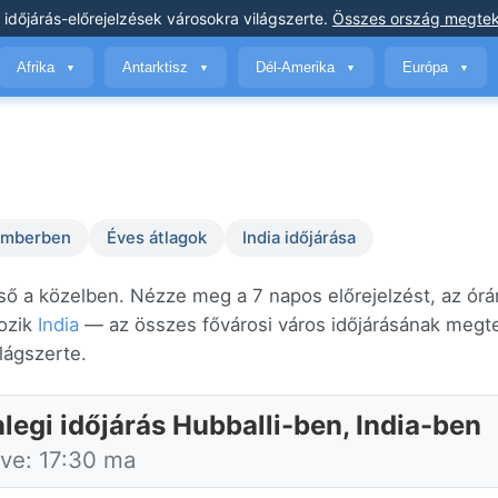
 időjárás-előrejelzések
városokra világszerte
.
Összes ország megtek
Afrika
Antarktisz
Dél-Amerika
Európa
▼
▼
▼
▼
temberben
Éves átlagok
India időjárása
eső a közelben. Nézze meg a 7 napos előrejelzést, az órá
tozik
India
— az összes fővárosi város időjárásának megte
ilágszerte.
legi időjárás Hubballi-ben, India-ben
tve: 17:30 ma