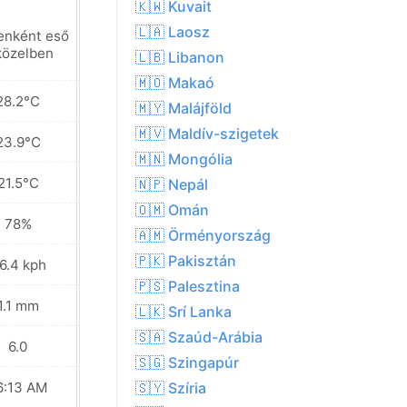
🇰🇼 Kuvait
🇱🇦 Laosz
enként eső
Helyenként eső
közelben
a közelben
🇱🇧 Libanon
🇲🇴 Makaó
28.2°C
28.2°C
🇲🇾 Malájföld
🇲🇻 Maldív-szigetek
23.9°C
24.2°C
🇲🇳 Mongólia
21.5°C
21.8°C
🇳🇵 Nepál
🇴🇲 Omán
78%
76%
🇦🇲 Örményország
🇵🇰 Pakisztán
6.4 kph
32.4 kph
🇵🇸 Palesztina
1.1 mm
0.8 mm
🇱🇰 Srí Lanka
🇸🇦 Szaúd-Arábia
6.0
6.0
🇸🇬 Szingapúr
6:13 AM
06:13 AM
🇸🇾 Szíria