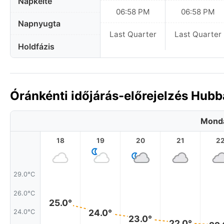
Napkelte
06:58 PM
06:58 PM
Napnyugta
Last Quarter
Last Quarter
Holdfázis
Óránkénti időjárás-előrejelzés Hubba
Monda
18
19
20
21
2
29.0°C
26.0°C
25.0°
24.0°
24.0°C
23.0°
22.0°