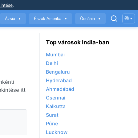
intése
.
🌐
Ázsia
Észak-Amerika
Óceánia
▾
▼
▼
▼
Top városok India-ban
Mumbai
Delhi
Bengaluru
Hyderabad
nkénti
Ahmadábád
kintése itt
Csennai
Kalkutta
Surat
Púne
Lucknow