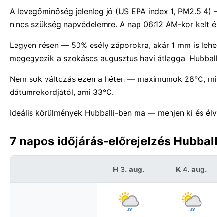
A levegőminőség jelenleg jó (US EPA index 1, PM2.5 4)
nincs szükség napvédelemre. A nap 06:12 AM-kor kelt és
Legyen résen — 50% esély záporokra, akár 1 mm is lehe
megegyezik a szokásos augusztus havi átlaggal Hubball
Nem sok változás ezen a héten — maximumok 28°C, mi
dátumrekordjától, ami 33°C.
Ideális körülmények Hubballi-ben ma — menjen ki és élv
7 napos időjárás-előrejelzés Hubball
H 3. aug.
K 4. aug.