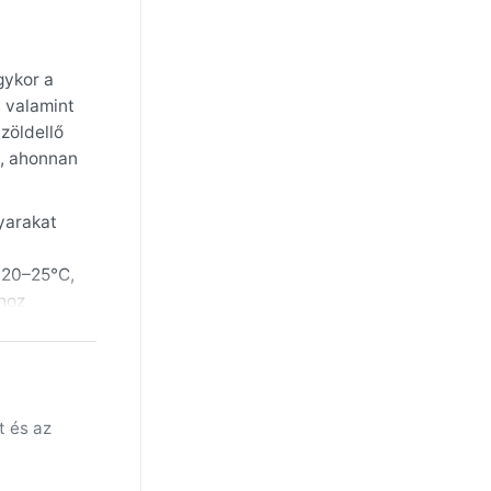
gykor a
 valamint
zöldellő
a, ahonnan
nyarakat
 20–25°C,
shoz
egy
eális a
 táj
t és az
zél és
.