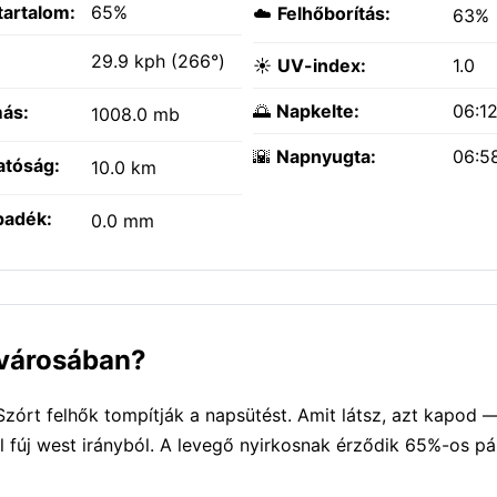
tartalom:
65%
☁️
Felhőborítás:
63%
:
29.9 kph (266°)
☀️
UV-index:
1.0
🌅
Napkelte:
06:1
ás:
1008.0 mb
🌇
Napnyugta:
06:5
atóság:
10.0 km
padék:
0.0 mm
i városában?
zórt felhők tompítják a napsütést. Amit látsz, azt kapod —
l fúj west irányból. A levegő nyirkosnak érződik 65%-os p