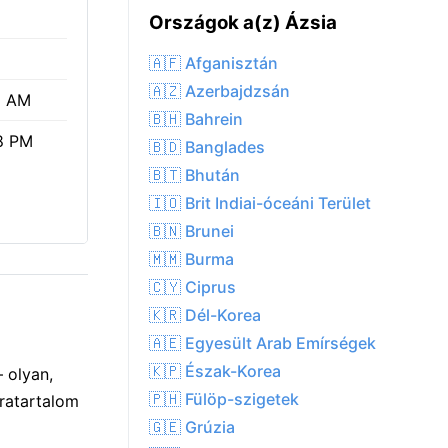
Országok a(z) Ázsia
🇦🇫 Afganisztán
🇦🇿 Azerbajdzsán
2 AM
🇧🇭 Bahrein
8 PM
🇧🇩 Banglades
🇧🇹 Bhután
🇮🇴 Brit Indiai-óceáni Terület
🇧🇳 Brunei
🇲🇲 Burma
🇨🇾 Ciprus
🇰🇷 Dél-Korea
🇦🇪 Egyesült Arab Emírségek
🇰🇵 Észak-Korea
 olyan,
🇵🇭 Fülöp-szigetek
áratartalom
🇬🇪 Grúzia