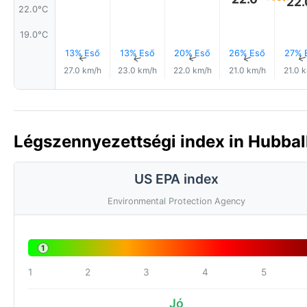
22.
22.0°C
19.0°C
13% Eső
13% Eső
20% Eső
26% Eső
27% 
↑
↑
↑
↑
27.0 km/h
23.0 km/h
22.0 km/h
21.0 km/h
21.0 
Légszennyezettségi index in Hubballi
US EPA index
Environmental Protection Agency
1
1
2
3
4
5
Jó