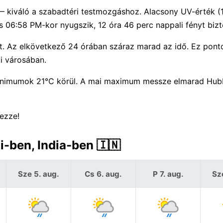
 — kiváló a szabadtéri testmozgáshoz. Alacsony UV-érték 
 06:58 PM-kor nyugszik, 12 óra 46 perc nappali fényt bizt
t. Az elkövetkező 24 órában száraz marad az idő. Ez pont
i városában.
nimumok 21°C körül. A mai maximum messze elmarad Hubb
ezze!
i-ben, India-ben 🇮🇳
Sze 5. aug.
Cs 6. aug.
P 7. aug.
Sz