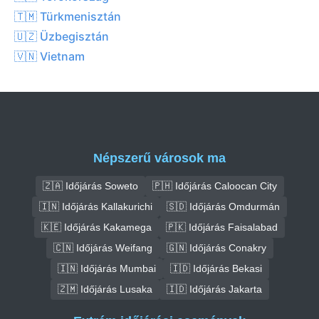
🇹🇲 Türkmenisztán
🇺🇿 Üzbegisztán
🇻🇳 Vietnam
Népszerű városok ma
🇿🇦 Időjárás Soweto
🇵🇭 Időjárás Caloocan City
🇮🇳 Időjárás Kallakurichi
🇸🇩 Időjárás Omdurmán
🇰🇪 Időjárás Kakamega
🇵🇰 Időjárás Faisalabad
🇨🇳 Időjárás Weifang
🇬🇳 Időjárás Conakry
🇮🇳 Időjárás Mumbai
🇮🇩 Időjárás Bekasi
🇿🇲 Időjárás Lusaka
🇮🇩 Időjárás Jakarta