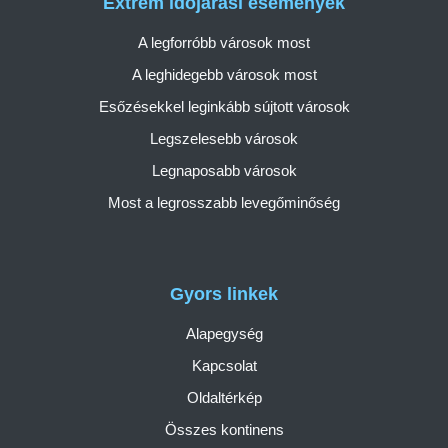
Extrém időjárási események
A legforróbb városok most
A leghidegebb városok most
Esőzésekkel leginkább sújtott városok
Legszelesebb városok
Legnaposabb városok
Most a legrosszabb levegőminőség
Gyors linkek
Alapegység
Kapcsolat
Oldaltérkép
Összes kontinens