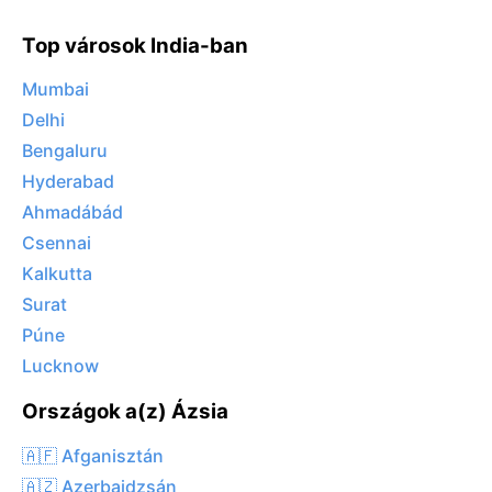
Top városok India-ban
Mumbai
Delhi
Bengaluru
Hyderabad
Ahmadábád
Csennai
Kalkutta
Surat
Púne
Lucknow
Országok a(z) Ázsia
🇦🇫 Afganisztán
🇦🇿 Azerbajdzsán