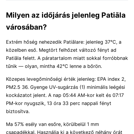
Milyen az időjárás jelenleg Patiāla
városában?
Extrém hőség nehezedik Patiālare: jelenleg 37°C, a
közelben eső. Megtört felhőzet változó fényt ad
Patiāla felett. A páratartalom miatt sokkal forróbbnak
tűnik — olyan, mintha 42°C lenne a bőrön.
Közepes levegőminőségi érték jelenleg: EPA index 2,
PM2.5 36. Gyenge UV-sugárzás (1) minimális leégési
kockázatot jelent. A nap 05:44 AM-kor kelt és 07:17
PM-kor nyugszik, 13 óra 33 perc nappali fényt
biztosítva.
Ma 57% esély van esőre, körülbelül 1 mm
csapadékkal. Használja ki a következő néhány órát