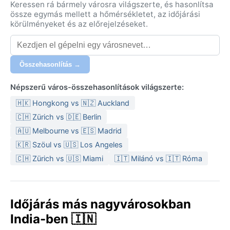
Keressen rá bármely városra világszerte, és hasonlítsa
össze egymás mellett a hőmérsékletet, az időjárási
körülményeket és az előrejelzéseket.
Összehasonlítás →
Népszerű város-összehasonlítások világszerte:
🇭🇰 Hongkong vs 🇳🇿 Auckland
🇨🇭 Zürich vs 🇩🇪 Berlin
🇦🇺 Melbourne vs 🇪🇸 Madrid
🇰🇷 Szöul vs 🇺🇸 Los Angeles
🇨🇭 Zürich vs 🇺🇸 Miami
🇮🇹 Milánó vs 🇮🇹 Róma
Időjárás más nagyvárosokban
India-ben 🇮🇳