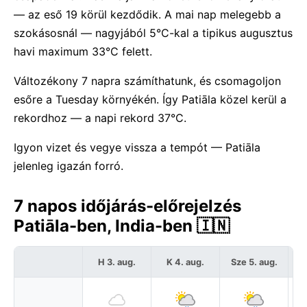
— az eső 19 körül kezdődik. A mai nap melegebb a
szokásosnál — nagyjából 5°C-kal a tipikus augusztus
havi maximum 33°C felett.
Változékony 7 napra számíthatunk, és csomagoljon
esőre a Tuesday környékén. Így Patiāla közel kerül a
rekordhoz — a napi rekord 37°C.
Igyon vizet és vegye vissza a tempót — Patiāla
jelenleg igazán forró.
7 napos időjárás-előrejelzés
Patiāla-ben, India-ben 🇮🇳
H 3. aug.
K 4. aug.
Sze 5. aug.
C