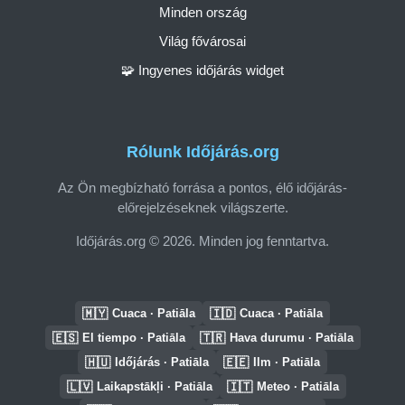
Minden ország
Világ fővárosai
🧩 Ingyenes időjárás widget
Rólunk Időjárás.org
Az Ön megbízható forrása a pontos, élő időjárás-
előrejelzéseknek világszerte.
Időjárás.org © 2026. Minden jog fenntartva.
🇲🇾
🇮🇩
Cuaca · Patiāla
Cuaca · Patiāla
🇪🇸
🇹🇷
El tiempo · Patiāla
Hava durumu · Patiāla
🇭🇺
🇪🇪
Időjárás · Patiāla
Ilm · Patiāla
🇱🇻
🇮🇹
Laikapstākļi · Patiāla
Meteo · Patiāla