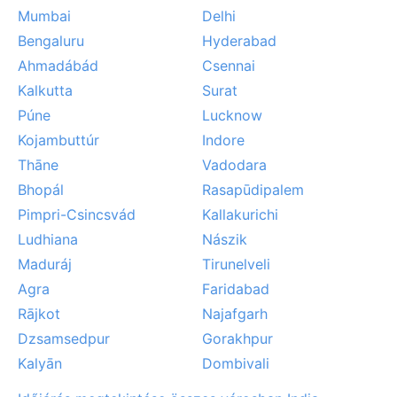
Mumbai
Delhi
Bengaluru
Hyderabad
Ahmadábád
Csennai
Kalkutta
Surat
Púne
Lucknow
Kojambuttúr
Indore
Thāne
Vadodara
Bhopál
Rasapūdipalem
Pimpri-Csincsvád
Kallakurichi
Ludhiana
Nászik
Maduráj
Tirunelveli
Agra
Faridabad
Rājkot
Najafgarh
Dzsamsedpur
Gorakhpur
Kalyān
Dombivali