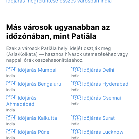
Időjárás megtekintése összes városban India
Más városok ugyanabban az
időzónában, mint Patiāla
Ezek a városok Patiāla helyi idejét osztják meg
(Asia/Kolkata) — hasznos hívások ütemezéséhez vagy
nappali órák összehasonlításához.
🇮🇳 Időjárás Mumbai
🇮🇳 Időjárás Delhi
India
India
🇮🇳 Időjárás Bengaluru
🇮🇳 Időjárás Hyderabad
India
India
🇮🇳 Időjárás
🇮🇳 Időjárás Csennai
Ahmadábád
India
India
🇮🇳 Időjárás Kalkutta
🇮🇳 Időjárás Surat
India
India
🇮🇳 Időjárás Púne
🇮🇳 Időjárás Lucknow
India
India