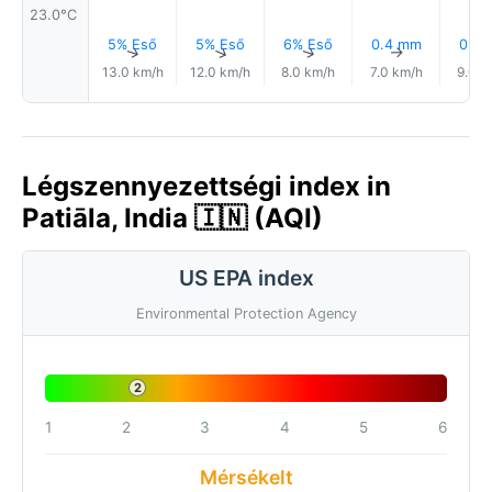
23.0°C
5% Eső
5% Eső
6% Eső
0.4 mm
0.5
↑
↑
↑
↑
13.0 km/h
12.0 km/h
8.0 km/h
7.0 km/h
9.0 k
Légszennyezettségi index in
Patiāla, India 🇮🇳 (AQI)
US EPA index
Environmental Protection Agency
2
1
2
3
4
5
6
Mérsékelt