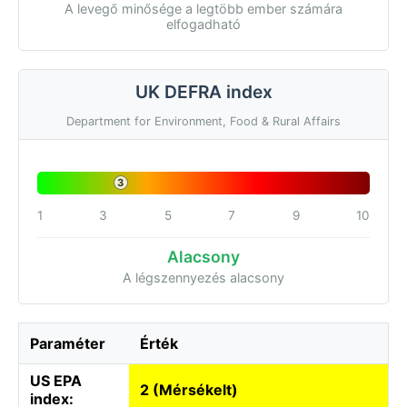
A levegő minősége a legtöbb ember számára
elfogadható
UK DEFRA index
Department for Environment, Food & Rural Affairs
3
1
3
5
7
9
10
Alacsony
A légszennyezés alacsony
Paraméter
Érték
US EPA
2 (Mérsékelt)
index: