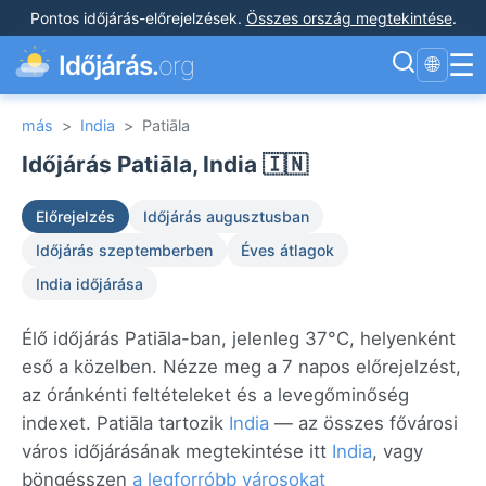
Pontos időjárás-előrejelzések
.
Összes ország megtekintése
.
☰
Időjárás.
org
🌐
más
>
India
>
Patiāla
Időjárás Patiāla, India 🇮🇳
Előrejelzés
Időjárás augusztusban
Időjárás szeptemberben
Éves átlagok
India időjárása
Élő időjárás Patiāla-ban, jelenleg 37°C, helyenként
eső a közelben. Nézze meg a 7 napos előrejelzést,
az óránkénti feltételeket és a levegőminőség
indexet. Patiāla tartozik
India
— az összes fővárosi
város időjárásának megtekintése itt
India
, vagy
böngésszen
a legforróbb városokat