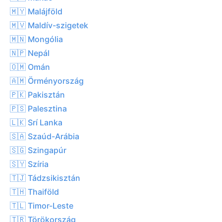
🇲🇾 Malájföld
🇲🇻 Maldív-szigetek
🇲🇳 Mongólia
🇳🇵 Nepál
🇴🇲 Omán
🇦🇲 Örményország
🇵🇰 Pakisztán
🇵🇸 Palesztina
🇱🇰 Srí Lanka
🇸🇦 Szaúd-Arábia
🇸🇬 Szingapúr
🇸🇾 Szíria
🇹🇯 Tádzsikisztán
🇹🇭 Thaiföld
🇹🇱 Timor-Leste
🇹🇷 Törökország