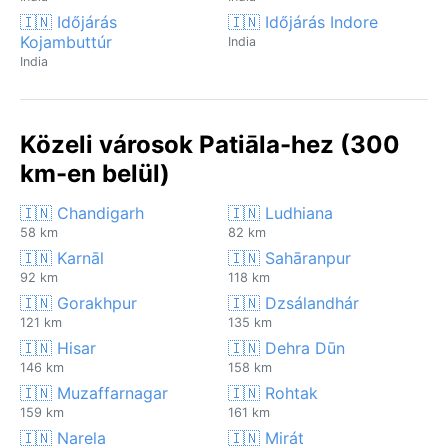
🇮🇳 Időjárás
🇮🇳 Időjárás Indore
Kojambuttúr
India
India
Közeli városok Patiāla-hez (300
km-en belül)
🇮🇳 Chandigarh
🇮🇳 Ludhiana
58 km
82 km
🇮🇳 Karnāl
🇮🇳 Sahāranpur
92 km
118 km
🇮🇳 Gorakhpur
🇮🇳 Dzsálandhár
121 km
135 km
🇮🇳 Hisar
🇮🇳 Dehra Dūn
146 km
158 km
🇮🇳 Muzaffarnagar
🇮🇳 Rohtak
159 km
161 km
🇮🇳 Narela
🇮🇳 Mirát