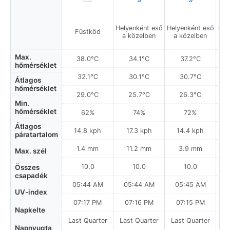
Helyenként eső
Helyenként eső
Hel
Füstköd
a közelben
a közelben
a
Max.
38.0°C
34.1°C
37.2°C
hőmérséklet
32.1°C
30.1°C
30.7°C
Átlagos
hőmérséklet
29.0°C
25.7°C
26.3°C
Min.
hőmérséklet
62%
74%
72%
Átlagos
14.8 kph
17.3 kph
14.4 kph
páratartalom
1.4 mm
11.2 mm
3.9 mm
Max. szél
10.0
10.0
10.0
Összes
csapadék
05:44 AM
05:44 AM
05:45 AM
0
UV-index
07:17 PM
07:16 PM
07:15 PM
Napkelte
Last Quarter
Last Quarter
Last Quarter
La
Napnyugta