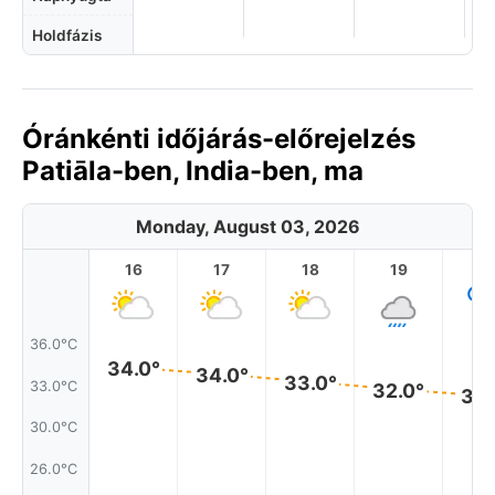
Holdfázis
Óránkénti időjárás-előrejelzés
Patiāla-ben, India-ben, ma
Monday, August 03, 2026
16
17
18
19
2
36.0°C
34.0°
34.0°
33.0°
33.0°C
32.0°
32.
30.0°C
26.0°C