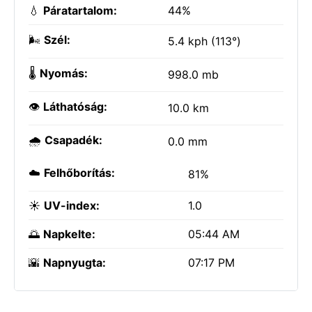
💧
Páratartalom:
44%
🌬️
Szél:
5.4 kph (113°)
🌡️
Nyomás:
998.0 mb
👁️
Láthatóság:
10.0 km
🌧️
Csapadék:
0.0 mm
☁️
Felhőborítás:
81%
☀️
UV-index:
1.0
🌅
Napkelte:
05:44 AM
🌇
Napnyugta:
07:17 PM