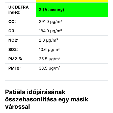
UK DEFRA
3 (Alacsony)
index:
CO:
291.0 µg/m³
O3:
184.0 µg/m³
NO2:
2.3 µg/m³
SO2:
10.6 µg/m³
PM2.5:
35.5 µg/m³
PM10:
38.5 µg/m³
Patiāla időjárásának
összehasonlítása egy másik
várossal