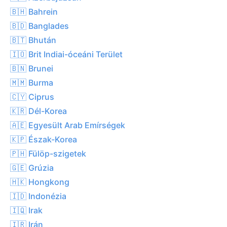
🇧🇭 Bahrein
🇧🇩 Banglades
🇧🇹 Bhután
🇮🇴 Brit Indiai-óceáni Terület
🇧🇳 Brunei
🇲🇲 Burma
🇨🇾 Ciprus
🇰🇷 Dél-Korea
🇦🇪 Egyesült Arab Emírségek
🇰🇵 Észak-Korea
🇵🇭 Fülöp-szigetek
🇬🇪 Grúzia
🇭🇰 Hongkong
🇮🇩 Indonézia
🇮🇶 Irak
🇮🇷 Irán