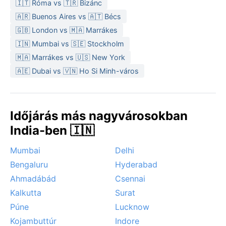
🇮🇹 Róma vs 🇹🇷 Bizánc
réteges öltözködés és egy vékony pulóver.
🇦🇷 Buenos Aires vs 🇦🇹 Bécs
A legkedvezőbb időszak az utazásra az októbertől
🇬🇧 London vs 🇲🇦 Marrákes
márciusig tartó hónapok, amikor a hőmérséklet
🇮🇳 Mumbai vs 🇸🇪 Stockholm
kellemes, a páratartalom alacsony, és a monszun-
🇲🇦 Marrákes vs 🇺🇸 New York
esők már elvonultak. Ekkor a Gangesz menti reggeli
🇦🇪 Dubai vs 🇻🇳 Ho Si Minh-város
köd és a naplementék különösen hangulatosak.
Kiemelendő időjárási jelenség a téli köd, amely
decemberben és januárban gyakran csökkenti a
látótávolságot, valamint a nyári hőhullámok, amelyek
Időjárás más nagyvárosokban
kimerítőek lehetnek. A monszun idején a Gangesz
India-ben 🇮🇳
vízszintje megemelkedik, időnként árvizek is
előfordulnak. Varanasi klímája tehát a hindu
Mumbai
Delhi
naptárhoz hasonlóan változatos: a forróság, az eső és
Bengaluru
Hyderabad
a hűvös szárazság egyaránt része a város életének.
Ahmadábád
Csennai
Kalkutta
Surat
Púne
Lucknow
Kojambuttúr
Indore