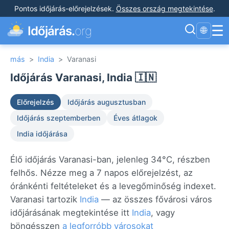
Pontos időjárás-előrejelzések
.
Összes ország megtekintése
.
☰
Időjárás.
org
🌐
más
>
India
>
Varanasi
Időjárás Varanasi, India 🇮🇳
Előrejelzés
Időjárás augusztusban
Időjárás szeptemberben
Éves átlagok
India időjárása
Élő időjárás Varanasi-ban, jelenleg 34°C, részben
felhős. Nézze meg a 7 napos előrejelzést, az
óránkénti feltételeket és a levegőminőség indexet.
Varanasi tartozik
India
— az összes fővárosi város
időjárásának megtekintése itt
India
, vagy
böngésszen
a legforróbb városokat