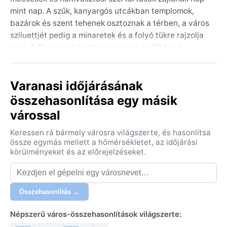
mint nap. A szűk, kanyargós utcákban templomok,
bazárok és szent tehenek osztoznak a térben, a város
sziluettjét pedig a minaretek és a folyó tükre rajzolja
meg. A Gangesz jelenléte nem csupán földrajzi,
hanem kulturális és vallási központ is: itt található a
híres Dashashwamedh Ghat, a Kashi Vishwanath-
Varanasi időjárásának
templom és a szent fürdőhelyek sokasága.
összehasonlítása egy másik
A Köppen-osztályozás szerint Varanasi éghajlata Cwa,
várossal
azaz párás szubtrópusi, száraz téllel. A nyarak
(március–június) forróak és párásak, a hőmérséklet
Keressen rá bármely városra világszerte, és hasonlítsa
gyakran meghaladja a 40 °C-t. A monszun június
össze egymás mellett a hőmérsékletet, az időjárási
végétől szeptemberig tart, ilyenkor heves záporok és
körülményeket és az előrejelzéseket.
magas páratartalom jellemzi a várost. A tél
(november–február) enyhe és száraz, nappal 20–25
°C körüli, de éjszaka akár 7–10 °C-ra is lehűlhet a
Összehasonlítás →
levegő. A csomagolásnál a nyári hónapokra könnyű
pamutruházat és kalap ajánlott, a monszunra
Népszerű város-összehasonlítások világszerte:
vízhatlan esőkabát és szúnyogriasztó, a télre pedig