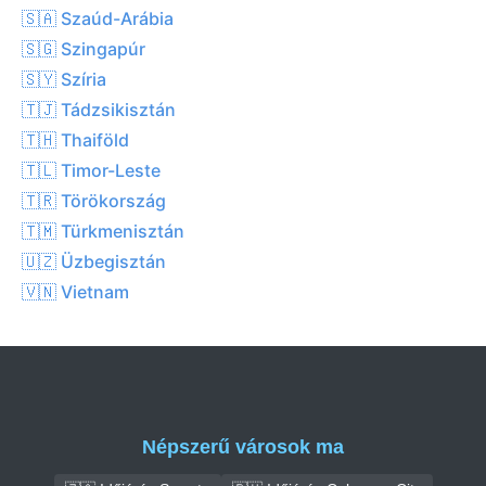
🇸🇦 Szaúd-Arábia
🇸🇬 Szingapúr
🇸🇾 Szíria
🇹🇯 Tádzsikisztán
🇹🇭 Thaiföld
🇹🇱 Timor-Leste
🇹🇷 Törökország
🇹🇲 Türkmenisztán
🇺🇿 Üzbegisztán
🇻🇳 Vietnam
Népszerű városok ma