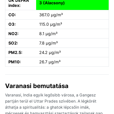
UK DEFRA
3 (Alacsony)
index:
CO:
367.0 µg/m³
O3:
115.0 µg/m³
NO2:
8.1 µg/m³
SO2:
7.8 µg/m³
PM2.5:
24.2 µg/m³
PM10:
26.7 µg/m³
Varanasi bemutatása
Varanasi, India egyik legősibb városa, a Gangesz
partján terül el Uttar Prades szívében. A légkörét
áthatja a spiritualitás: a ghatok lépcsőin imák,
mécsesek és hamvasztási szertartások zajlanak nap