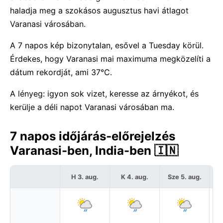
haladja meg a szokásos augusztus havi átlagot
Varanasi városában.
A 7 napos kép bizonytalan, esővel a Tuesday körül.
Érdekes, hogy Varanasi mai maximuma megközelíti a
dátum rekordját, ami 37°C.
A lényeg: igyon sok vizet, keresse az árnyékot, és
kerülje a déli napot Varanasi városában ma.
7 napos időjárás-előrejelzés
Varanasi-ben, India-ben 🇮🇳
H 3. aug.
K 4. aug.
Sze 5. aug.
C