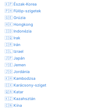
🇰🇵 Észak-Korea
🇵🇭 Fülöp-szigetek
🇬🇪 Grúzia
🇭🇰 Hongkong
🇮🇩 Indonézia
🇮🇶 Irak
🇮🇷 Irán
🇮🇱 Izrael
🇯🇵 Japán
🇾🇪 Jemen
🇯🇴 Jordánia
🇰🇭 Kambodzsa
🇨🇽 Karácsony-sziget
🇶🇦 Katar
🇰🇿 Kazahsztán
🇨🇳 Kína