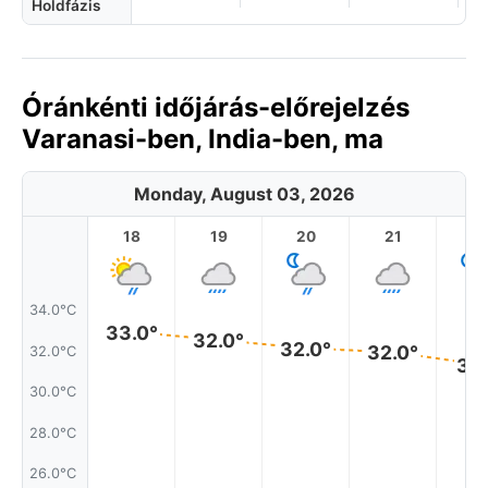
Holdfázis
Óránkénti időjárás-előrejelzés
Varanasi-ben, India-ben, ma
Monday, August 03, 2026
18
19
20
21
2
34.0°C
33.0°
32.0°
32.0°
32.0°
32.0°C
31.
30.0°C
28.0°C
26.0°C