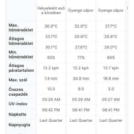
Helyenként eső
Hel
Gyenge zápor
Gyenge zápor
a közelben
a
Max.
36.9°C
32.6°C
27.7°C
hőmérséklet
33.1°C
29.8°C
26.8°C
Átlagos
hőmérséklet
30.1°C
27.8°C
26.0°C
Min.
hőmérséklet
60%
77%
89%
Átlagos
12.2 kph
12.2 kph
13.7 kph
páratartalom
7.4 mm
34.8 mm
18.8 mm
Max. szél
10.0
9.0
3.0
Összes
csapadék
05:26 AM
05:26 AM
05:27 AM
UV-index
06:42 PM
06:41 PM
06:41 PM
Napkelte
Last Quarter
Last Quarter
Last Quarter
La
Napnyugta