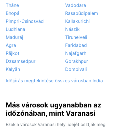
Thāne
Vadodara
Bhopál
Rasapūdipalem
Pimpri-Csincsvád
Kallakurichi
Ludhiana
Nászik
Maduráj
Tirunelveli
Agra
Faridabad
Rājkot
Najafgarh
Dzsamsedpur
Gorakhpur
Kalyān
Dombivali
Időjárás megtekintése összes városban India
Más városok ugyanabban az
időzónában, mint Varanasi
Ezek a városok Varanasi helyi idejét osztják meg