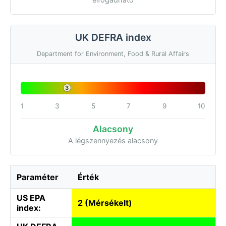
UK DEFRA index
Department for Environment, Food & Rural Affairs
3
1
3
5
7
9
10
Alacsony
A légszennyezés alacsony
Paraméter
Érték
US EPA
2 (Mérsékelt)
index: