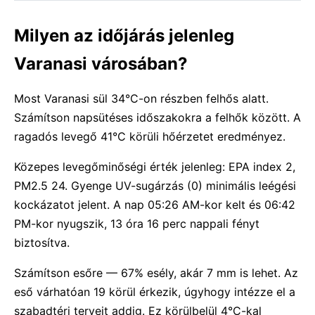
Milyen az időjárás jelenleg
Varanasi városában?
Most Varanasi sül 34°C-on részben felhős alatt.
Számítson napsütéses időszakokra a felhők között. A
ragadós levegő 41°C körüli hőérzetet eredményez.
Közepes levegőminőségi érték jelenleg: EPA index 2,
PM2.5 24. Gyenge UV-sugárzás (0) minimális leégési
kockázatot jelent. A nap 05:26 AM-kor kelt és 06:42
PM-kor nyugszik, 13 óra 16 perc nappali fényt
biztosítva.
Számítson esőre — 67% esély, akár 7 mm is lehet. Az
eső várhatóan 19 körül érkezik, úgyhogy intézze el a
szabadtéri terveit addig. Ez körülbelül 4°C-kal