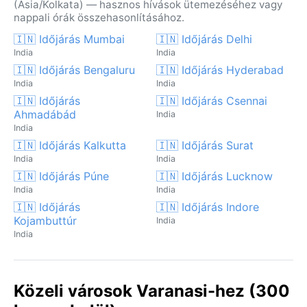
(Asia/Kolkata) — hasznos hívások ütemezéséhez vagy
nappali órák összehasonlításához.
🇮🇳 Időjárás Mumbai
🇮🇳 Időjárás Delhi
India
India
🇮🇳 Időjárás Bengaluru
🇮🇳 Időjárás Hyderabad
India
India
🇮🇳 Időjárás
🇮🇳 Időjárás Csennai
Ahmadábád
India
India
🇮🇳 Időjárás Kalkutta
🇮🇳 Időjárás Surat
India
India
🇮🇳 Időjárás Púne
🇮🇳 Időjárás Lucknow
India
India
🇮🇳 Időjárás
🇮🇳 Időjárás Indore
Kojambuttúr
India
India
Közeli városok Varanasi-hez (300