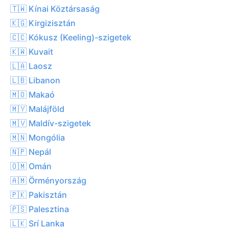
🇹🇼 Kínai Köztársaság
🇰🇬 Kirgizisztán
🇨🇨 Kókusz (Keeling)-szigetek
🇰🇼 Kuvait
🇱🇦 Laosz
🇱🇧 Libanon
🇲🇴 Makaó
🇲🇾 Malájföld
🇲🇻 Maldív-szigetek
🇲🇳 Mongólia
🇳🇵 Nepál
🇴🇲 Omán
🇦🇲 Örményország
🇵🇰 Pakisztán
🇵🇸 Palesztina
🇱🇰 Srí Lanka