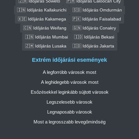
🇿🇦 Időjárás Soweto
🇵🇭 Időjárás Caloocan City
🇮🇳 Időjárás Kallakurichi
🇸🇩 Időjárás Omdurmán
🇰🇪 Időjárás Kakamega
🇵🇰 Időjárás Faisalabad
🇨🇳 Időjárás Weifang
🇬🇳 Időjárás Conakry
🇮🇳 Időjárás Mumbai
🇮🇩 Időjárás Bekasi
🇿🇲 Időjárás Lusaka
🇮🇩 Időjárás Jakarta
Extrém időjárási események
A legforróbb városok most
A leghidegebb városok most
Esőzésekkel leginkább sújtott városok
Legszelesebb városok
Legnaposabb városok
Most a legrosszabb levegőminőség