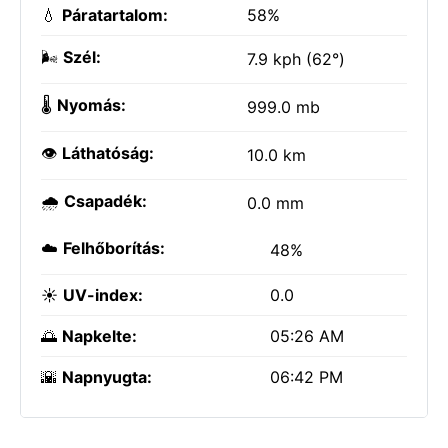
💧
Páratartalom:
58%
🌬️
Szél:
7.9 kph (62°)
🌡️
Nyomás:
999.0 mb
👁️
Láthatóság:
10.0 km
🌧️
Csapadék:
0.0 mm
☁️
Felhőborítás:
48%
☀️
UV-index:
0.0
🌅
Napkelte:
05:26 AM
🌇
Napnyugta:
06:42 PM