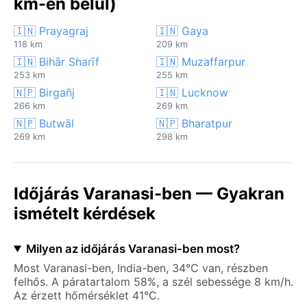
km-en belül)
🇮🇳 Prayagraj
🇮🇳 Gaya
118 km
209 km
🇮🇳 Bihār Sharīf
🇮🇳 Muzaffarpur
253 km
255 km
🇳🇵 Birgañj
🇮🇳 Lucknow
266 km
269 km
🇳🇵 Butwāl
🇳🇵 Bharatpur
269 km
298 km
Időjárás Varanasi-ben — Gyakran
ismételt kérdések
Milyen az időjárás Varanasi-ben most?
Most Varanasi-ben, India-ben, 34°C van, részben
felhős. A páratartalom 58%, a szél sebessége 8 km/h.
Az érzett hőmérséklet 41°C.