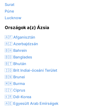
Surat
Púne
Lucknow
Országok a(z) Ázsia
🇦🇫 Afganisztán
🇦🇿 Azerbajdzsán
🇧🇭 Bahrein
🇧🇩 Banglades
🇧🇹 Bhután
🇮🇴 Brit Indiai-óceáni Terület
🇧🇳 Brunei
🇲🇲 Burma
🇨🇾 Ciprus
🇰🇷 Dél-Korea
🇦🇪 Egyesült Arab Emírségek