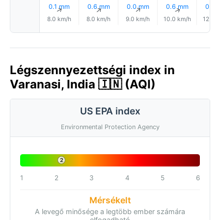
0.1 mm
0.6 mm
0.0 mm
0.6 mm
0.2
↑
↑
↑
↑
8.0 km/h
8.0 km/h
9.0 km/h
10.0 km/h
12.0 
Légszennyezettségi index in
Varanasi, India 🇮🇳 (AQI)
US EPA index
Environmental Protection Agency
2
1
2
3
4
5
6
Mérsékelt
A levegő minősége a legtöbb ember számára
elfogadható