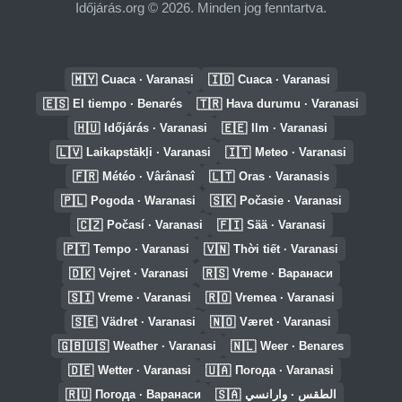
Időjárás.org © 2026. Minden jog fenntartva.
🇲🇾
🇮🇩
Cuaca · Varanasi
Cuaca · Varanasi
🇪🇸
🇹🇷
El tiempo · Benarés
Hava durumu · Varanasi
🇭🇺
🇪🇪
Időjárás · Varanasi
Ilm · Varanasi
🇱🇻
🇮🇹
Laikapstākļi · Varanasi
Meteo · Varanasi
🇫🇷
🇱🇹
Météo · Vârânasî
Oras · Varanasis
🇵🇱
🇸🇰
Pogoda · Waranasi
Počasie · Varanasi
🇨🇿
🇫🇮
Počasí · Varanasi
Sää · Varanasi
🇵🇹
🇻🇳
Tempo · Varanasi
Thời tiết · Varanasi
🇩🇰
🇷🇸
Vejret · Varanasi
Vreme · Варанаси
🇸🇮
🇷🇴
Vreme · Varanasi
Vremea · Varanasi
🇸🇪
🇳🇴
Vädret · Varanasi
Været · Varanasi
🇬🇧🇺🇸
🇳🇱
Weather · Varanasi
Weer · Benares
🇩🇪
🇺🇦
Wetter · Varanasi
Погода · Varanasi
🇷🇺
🇸🇦
Погода · Варанаси
الطقس · وارانسي