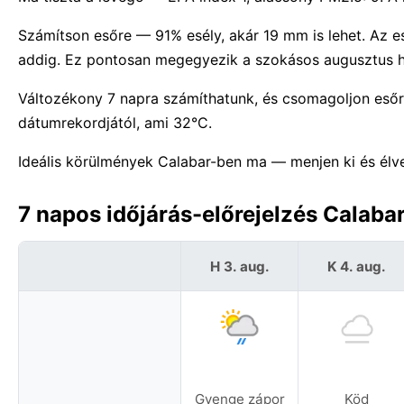
Számítson esőre — 91% esély, akár 19 mm is lehet. Az es
addig. Ez pontosan megegyezik a szokásos augusztus ha
Változékony 7 napra számíthatunk, és csomagoljon eső
dátumrekordjától, ami 32°C.
Ideális körülmények Calabar-ben ma — menjen ki és élv
7 napos időjárás-előrejelzés Calaba
H 3. aug.
K 4. aug.
Gyenge zápor
Köd