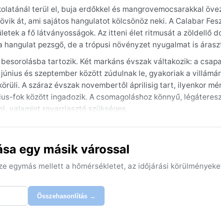
kolatánál terül el, buja erdőkkel és mangrovemocsarakkal öve
övik át, ami sajátos hangulatot kölcsönöz neki. A Calabar Fesz
tek a fő látványosságok. Az itteni élet ritmusát a zöldellő 
a hangulat pezsgő, de a trópusi növényzet nyugalmat is árasz
 besorolásba tartozik. Két markáns évszak váltakozik: a csa
június és szeptember között zúdulnak le, gyakoriak a villámár
üli. A száraz évszak novembertől áprilisig tart, ilyenkor mé
us-fok között ingadozik. A csomagoláshoz könnyű, légáteres
, valamint rovarriasztó szükséges.
szak a legideálisabb, mert ilyenkor a legkevesebb az eső, és
ely december és február között érkezik a Szaharából: száraz,
ása egy másik várossal
kák érezhetően hűvösebbé válnak. A várost nem sújtják hurriká
lacsonyabban fekvő területeken.
sze egymás mellett a hőmérsékletet, az időjárási körülményeke
Összehasonlítás →