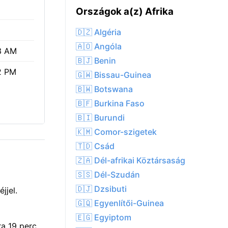
Országok a(z) Afrika
🇩🇿 Algéria
🇦🇴 Angóla
3 AM
🇧🇯 Benin
2 PM
🇬🇼 Bissau-Guinea
🇧🇼 Botswana
🇧🇫 Burkina Faso
🇧🇮 Burundi
🇰🇲 Comor-szigetek
🇹🇩 Csád
🇿🇦 Dél-afrikai Köztársaság
🇸🇸 Dél-Szudán
🇩🇯 Dzsibuti
jjel.
🇬🇶 Egyenlítői-Guinea
🇪🇬 Egyiptom
a 19 perc.