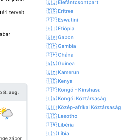
🇨🇮 Elefántcsontpart
🇪🇷 Eritrea
éri terveit
🇸🇿 Eswatini
🇪🇹 Etiópia
labar
🇬🇦 Gabon
🇬🇲 Gambia
🇬🇭 Ghána
🇬🇳 Guinea
🇨🇲 Kamerun
🇰🇪 Kenya
🇨🇩 Kongó - Kinshasa
o 8. aug.
V 9. aug.
🇨🇬 Kongói Köztársaság
🇨🇫 Közép-afrikai Köztársaság
🇱🇸 Lesotho
🇱🇷 Libéria
🇱🇾 Líbia
nge zápor
Gyenge zápor