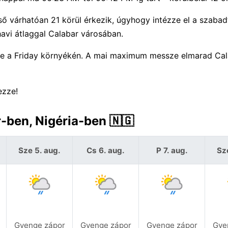
ő várhatóan 21 körül érkezik, úgyhogy intézze el a szabadt
vi átlaggal Calabar városában.
re a Friday környékén. A mai maximum messze elmarad Ca
ezze!
r-ben, Nigéria-ben 🇳🇬
Sze 5. aug.
Cs 6. aug.
P 7. aug.
Sz
Gyenge zápor
Gyenge zápor
Gyenge zápor
Gye