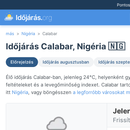
Pontos
Időjárás.
org
más
>
Nigéria
>
Calabar
Időjárás Calabar, Nigéria 🇳🇬
Előrejelzés
Időjárás augusztusban
Időjárás szep
Élő időjárás Calabar-ban, jelenleg 24°C, helyenként g
feltételeket és a levegőminőség indexet. Calabar tart
itt
Nigéria
, vagy böngésszen
a legforróbb városokat 
Jele
Frissí