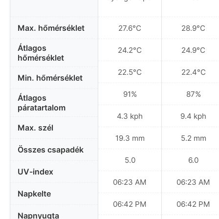
Max. hőmérséklet
27.6°C
28.9°C
Átlagos
24.2°C
24.9°C
hőmérséklet
22.5°C
22.4°C
Min. hőmérséklet
91%
87%
Átlagos
páratartalom
4.3 kph
9.4 kph
Max. szél
19.3 mm
5.2 mm
Összes csapadék
5.0
6.0
UV-index
06:23 AM
06:23 AM
Napkelte
06:42 PM
06:42 PM
Napnyugta