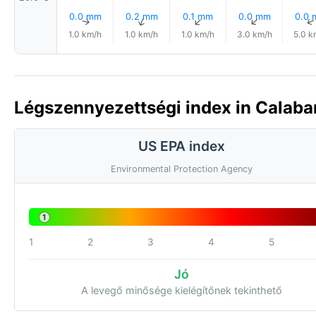
0.0 mm
0.2 mm
0.1 mm
0.0 mm
0.0
↑
↑
↑
↑
1.0 km/h
1.0 km/h
1.0 km/h
3.0 km/h
5.0 k
Légszennyezettségi index in Calabar,
US EPA index
Environmental Protection Agency
1
1
2
3
4
5
Jó
A levegő minősége kielégítőnek tekinthető