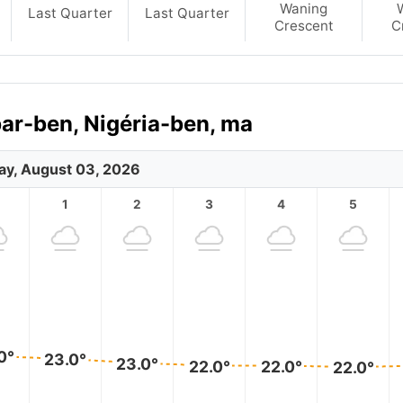
Waning
Last Quarter
Last Quarter
Crescent
C
bar-ben, Nigéria-ben, ma
y, August 03, 2026
1
2
3
4
5
0°
23.0°
23.0°
22.0°
22.0°
22.0°