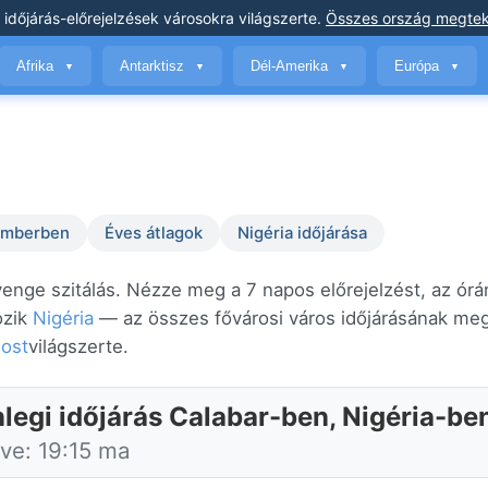
 időjárás-előrejelzések
városokra világszerte
.
Összes ország megtek
Afrika
Antarktisz
Dél-Amerika
Európa
▼
▼
▼
▼
temberben
Éves átlagok
Nigéria időjárása
yenge szitálás. Nézze meg a 7 napos előrejelzést, az órá
ozik
Nigéria
— az összes fővárosi város időjárásának me
most
világszerte.
nlegi időjárás Calabar-ben, Nigéria-be
tve: 19:15 ma