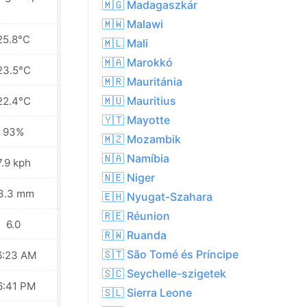
🇲🇬 Madagaszkár
🇲🇼 Malawi
25.8°C
26.7°C
🇲🇱 Mali
🇲🇦 Marokkó
23.5°C
23.6°C
🇲🇷 Mauritánia
🇲🇺 Mauritius
22.4°C
22.5°C
🇾🇹 Mayotte
93%
93%
🇲🇿 Mozambik
🇳🇦 Namíbia
7.9 kph
8.6 kph
🇳🇪 Niger
3.3 mm
10.4 mm
🇪🇭 Nyugat-Szahara
🇷🇪 Réunion
6.0
6.0
🇷🇼 Ruanda
🇸🇹 São Tomé és Príncipe
6:23 AM
06:23 AM
🇸🇨 Seychelle-szigetek
6:41 PM
06:41 PM
🇸🇱 Sierra Leone