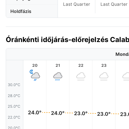
Last Quarter
Last Quarter
Holdfázis
Óránkénti időjárás-előrejelzés Cala
Monda
20
21
22
23
30.0°C
28.0°C
25.0°C
24.0°
24.0°
23.0°
23.0°
23.
22.0°C
20.0°C