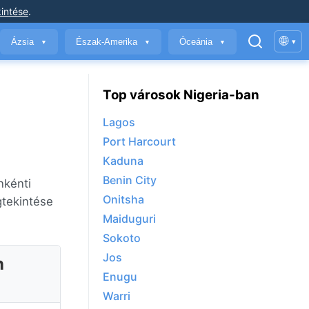
intése
.
🌐
Ázsia
Észak-Amerika
Óceánia
▾
▼
▼
▼
Top városok Nigeria-ban
Lagos
Port Harcourt
Kaduna
Benin City
nkénti
Onitsha
gtekintése
Maiduguri
Sokoto
Jos
n
Enugu
Warri