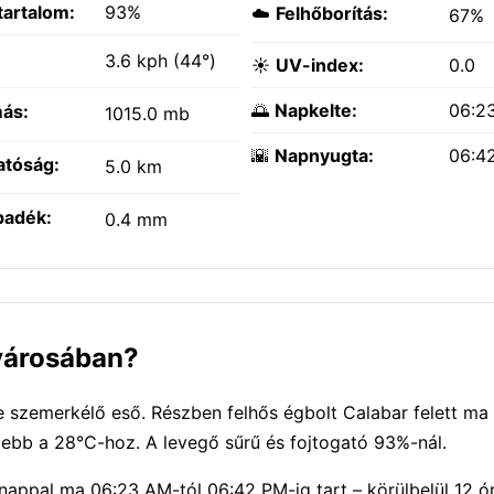
tartalom:
93%
☁️
Felhőborítás:
67%
:
3.6 kph (44°)
☀️
UV-index:
0.0
🌅
Napkelte:
06:2
ás:
1015.0 mb
🌇
Napnyugta:
06:4
atóság:
5.0 km
padék:
0.4 mm
 városában?
szemerkélő eső. Részben felhős égbolt Calabar felett ma é
ebb a 28°C-hoz. A levegő sűrű és fojtogató 93%-nál.
nappal ma 06:23 AM-tól 06:42 PM-ig tart – körülbelül 12 ór