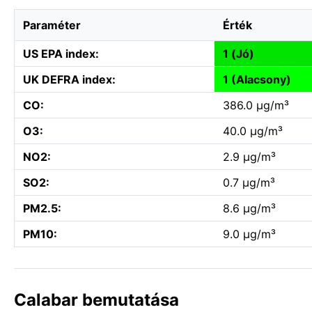
Paraméter
Érték
US EPA index:
1 (Jó)
UK DEFRA index:
1 (Alacsony)
CO:
386.0 µg/m³
O3:
40.0 µg/m³
NO2:
2.9 µg/m³
SO2:
0.7 µg/m³
PM2.5:
8.6 µg/m³
PM10:
9.0 µg/m³
Calabar bemutatása