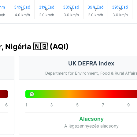
 mm
34% Eső
31% Eső
38% Eső
39% Eső
39% Eső
↑
↑
↑
↑
↑
↑
m/h
4.0 km/h
2.0 km/h
3.0 km/h
2.0 km/h
3.0 km/h
 Nigéria 🇳🇬 (AQI)
UK DEFRA index
Department for Environment, Food & Rural Affair
1
6
1
3
5
7
9
Alacsony
A légszennyezés alacsony