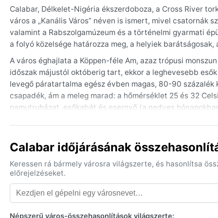
Calabar, Délkelet-Nigéria ékszerdoboza, a Cross River tor
város a „Kanális Város” néven is ismert, mivel csatornák sz
valamint a Rabszolgamúzeum és a történelmi gyarmati épüle
a folyó közelsége határozza meg, a helyiek barátságosak, 
A város éghajlata a Köppen-féle Am, azaz trópusi monszun
időszak májustól októberig tart, ekkor a leghevesebb esők 
levegő páratartalma egész évben magas, 80-90 százalék kör
csapadék, ám a meleg marad: a hőmérséklet 25 és 32 Celsi
pamutruházat, esőkabát és esernyő (a nedves hónapokban)
Az utazás szempontjából a decembertől februárig tartó idő
elviselhetőbb. Érdekes időjárási jelenség a harmattan, am
Calabar időjárásának összehasonlít
szelet hoz, ami homályba borítja a látóhatárt, és az éjsza
monszunesők miatt az áradások rendszeresek, főként az a
Keressen rá bármely városra világszerte, és hasonlítsa ös
előrejelzéseket.
Népszerű város-összehasonlítások világszerte: