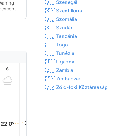
🇸🇳 Szenegál
Waning
Waning
rescent
Crescent
🇸🇭 Szent Ilona
🇸🇴 Szomália
🇸🇩 Szudán
🇹🇿 Tanzánia
🇹🇬 Togo
🇹🇳 Tunézia
🇺🇬 Uganda
6
7
8
9
10
11
🇿🇲 Zambia
🇿🇼 Zimbabwe
🇨🇻 Zöld-foki Köztársaság
27.0°
26.0°
24.0°
23.0°
23.0°
22.0°