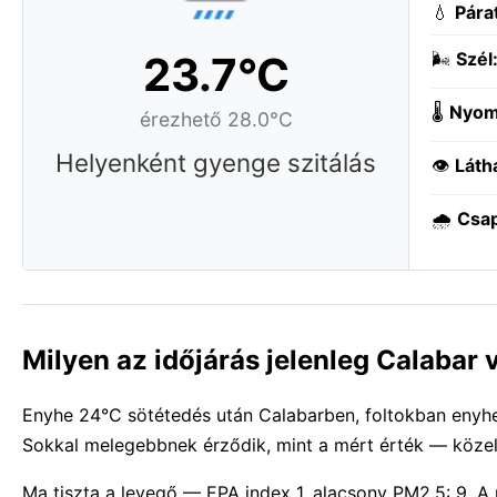
💧
Pára
23.7°C
🌬️
Szél
🌡️
Nyom
érezhető 28.0°C
Helyenként gyenge szitálás
👁️
Láth
🌧️
Csa
Milyen az időjárás jelenleg Calabar
Enyhe 24°C sötétedés után Calabarben, foltokban enyhe 
Sokkal melegebbnek érződik, mint a mért érték — közel
Ma tiszta a levegő — EPA index 1, alacsony PM2.5: 9. A 