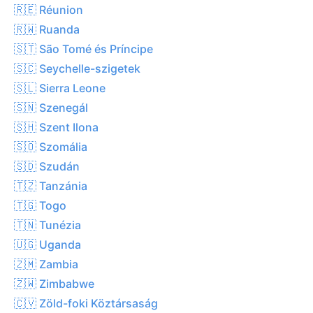
🇷🇪 Réunion
🇷🇼 Ruanda
🇸🇹 São Tomé és Príncipe
🇸🇨 Seychelle-szigetek
🇸🇱 Sierra Leone
🇸🇳 Szenegál
🇸🇭 Szent Ilona
🇸🇴 Szomália
🇸🇩 Szudán
🇹🇿 Tanzánia
🇹🇬 Togo
🇹🇳 Tunézia
🇺🇬 Uganda
🇿🇲 Zambia
🇿🇼 Zimbabwe
🇨🇻 Zöld-foki Köztársaság