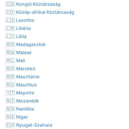
🇨🇬 Kongói Köztársaság
🇨🇫 Közép-afrikai Köztársaság
🇱🇸 Lesotho
🇱🇷 Libéria
🇱🇾 Líbia
🇲🇬 Madagaszkár
🇲🇼 Malawi
🇲🇱 Mali
🇲🇦 Marokkó
🇲🇷 Mauritánia
🇲🇺 Mauritius
🇾🇹 Mayotte
🇲🇿 Mozambik
🇳🇦 Namíbia
🇳🇪 Niger
🇪🇭 Nyugat-Szahara