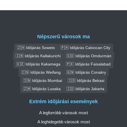
Népszerű városok ma
🇿🇦 Időjárás Soweto
🇵🇭 Időjárás Caloocan City
🇮🇳 Időjárás Kallakurichi
🇸🇩 Időjárás Omdurmán
🇰🇪 Időjárás Kakamega
🇵🇰 Időjárás Faisalabad
🇨🇳 Időjárás Weifang
🇬🇳 Időjárás Conakry
🇮🇳 Időjárás Mumbai
🇮🇩 Időjárás Bekasi
🇿🇲 Időjárás Lusaka
🇮🇩 Időjárás Jakarta
Extrém időjárási események
A legforróbb városok most
A leghidegebb városok most