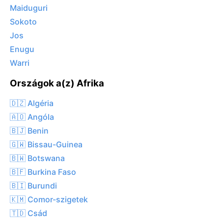
Maiduguri
Sokoto
Jos
Enugu
Warri
Országok a(z) Afrika
🇩🇿 Algéria
🇦🇴 Angóla
🇧🇯 Benin
🇬🇼 Bissau-Guinea
🇧🇼 Botswana
🇧🇫 Burkina Faso
🇧🇮 Burundi
🇰🇲 Comor-szigetek
🇹🇩 Csád