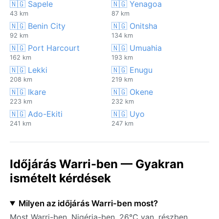
🇳🇬 Sapele
🇳🇬 Yenagoa
43 km
87 km
🇳🇬 Benin City
🇳🇬 Onitsha
92 km
134 km
🇳🇬 Port Harcourt
🇳🇬 Umuahia
162 km
193 km
🇳🇬 Lekki
🇳🇬 Enugu
208 km
219 km
🇳🇬 Ikare
🇳🇬 Okene
223 km
232 km
🇳🇬 Ado-Ekiti
🇳🇬 Uyo
241 km
247 km
Időjárás Warri-ben — Gyakran
ismételt kérdések
Milyen az időjárás Warri-ben most?
Most Warri-ben, Nigéria-ben, 26°C van, részben