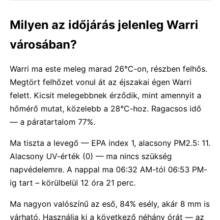
Milyen az időjárás jelenleg Warri
városában?
Warri ma este meleg marad 26°C-on, részben felhős.
Megtört felhőzet vonul át az éjszakai égen Warri
felett. Kicsit melegebbnek érződik, mint amennyit a
hőmérő mutat, közelebb a 28°C-hoz. Ragacsos idő
— a páratartalom 77%.
Ma tiszta a levegő — EPA index 1, alacsony PM2.5: 11.
Alacsony UV-érték (0) — ma nincs szükség
napvédelemre. A nappal ma 06:32 AM-tól 06:53 PM-
ig tart – körülbelül 12 óra 21 perc.
Ma nagyon valószínű az eső, 84% esély, akár 8 mm is
várható. Használja ki a következő néhány órát — az