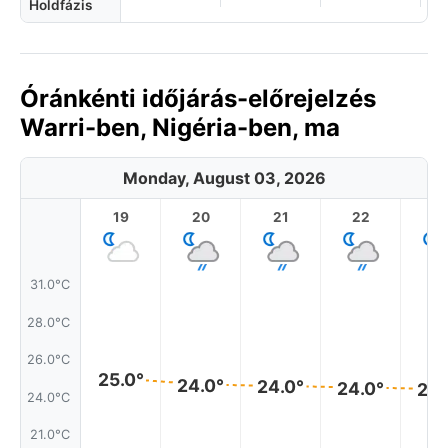
Holdfázis
Óránkénti időjárás-előrejelzés
Warri-ben, Nigéria-ben, ma
Monday, August 03, 2026
19
20
21
22
2
31.0°C
28.0°C
26.0°C
25.0°
24.0°
24.0°
24.0°
24.
24.0°C
21.0°C