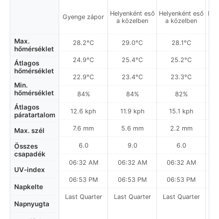
Helyenként eső
Helyenként eső
Hel
Gyenge zápor
a közelben
a közelben
a
Max.
28.2°C
29.0°C
28.1°C
hőmérséklet
24.9°C
25.4°C
25.2°C
Átlagos
hőmérséklet
22.9°C
23.4°C
23.3°C
Min.
hőmérséklet
84%
84%
82%
Átlagos
12.6 kph
11.9 kph
15.1 kph
páratartalom
7.6 mm
5.6 mm
2.2 mm
Max. szél
6.0
9.0
6.0
Összes
csapadék
06:32 AM
06:32 AM
06:32 AM
0
UV-index
06:53 PM
06:53 PM
06:53 PM
Napkelte
Last Quarter
Last Quarter
Last Quarter
La
Napnyugta