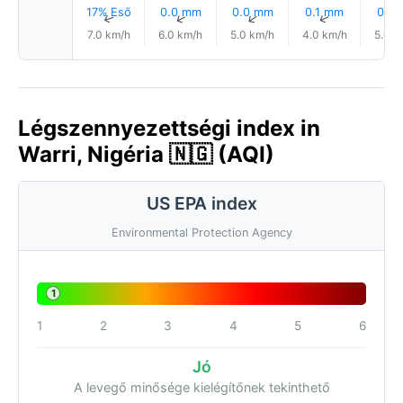
17% Eső
0.0 mm
0.0 mm
0.1 mm
0.1 
↑
↑
↑
↑
7.0 km/h
6.0 km/h
5.0 km/h
4.0 km/h
5.0 k
Légszennyezettségi index in
Warri, Nigéria 🇳🇬 (AQI)
US EPA index
Environmental Protection Agency
1
1
2
3
4
5
6
Jó
A levegő minősége kielégítőnek tekinthető