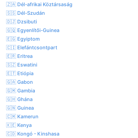
🇿🇦 Dél-afrikai Köztársaság
🇸🇸 Dél-Szudán
🇩🇯 Dzsibuti
🇬🇶 Egyenlítői-Guinea
🇪🇬 Egyiptom
🇨🇮 Elefántcsontpart
🇪🇷 Eritrea
🇸🇿 Eswatini
🇪🇹 Etiópia
🇬🇦 Gabon
🇬🇲 Gambia
🇬🇭 Ghána
🇬🇳 Guinea
🇨🇲 Kamerun
🇰🇪 Kenya
🇨🇩 Kongó - Kinshasa