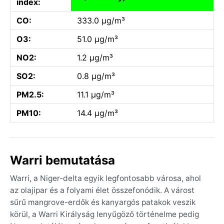
index:
CO:
333.0 µg/m³
O3:
51.0 µg/m³
NO2:
1.2 µg/m³
SO2:
0.8 µg/m³
PM2.5:
11.1 µg/m³
PM10:
14.4 µg/m³
Warri bemutatása
Warri, a Niger-delta egyik legfontosabb városa, ahol
az olajipar és a folyami élet összefonódik. A várost
sűrű mangrove-erdők és kanyargós patakok veszik
körül, a Warri Királyság lenyűgöző történelme pedig