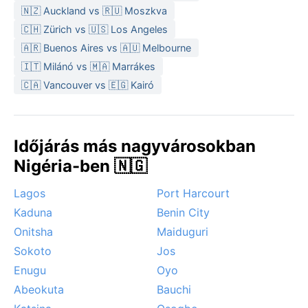
🇳🇿 Auckland vs 🇷🇺 Moszkva
maláriának.
🇨🇭 Zürich vs 🇺🇸 Los Angeles
A legkedvezőbb időszak a novembertől februárig
🇦🇷 Buenos Aires vs 🇦🇺 Melbourne
tartó szárazabb hónapok, amikor kevesebb a
🇮🇹 Milánó vs 🇲🇦 Marrákes
felhőszakadás és a forróság is elviselhetőbb. Ilyenkor
🇨🇦 Vancouver vs 🇪🇬 Kairó
azonban a Harmattan, a Szaharából érkező poros szél
is feltűnik: csökkenti a látást, és kissé hűvösebb,
szárazabb levegőt hoz. Bár a város nem szenved el
hurrikánokat, a monszun áradásai gyakoriak: az
Időjárás más nagyvárosokban
alacsonyan fekvő utcák és a Niger-delta ágai a heves
Nigéria-ben 🇳🇬
esők után napokra víz alá kerülhetnek. Aki a természet
erőit közelről akarja megismerni, annak Warri a trópusi
Lagos
Port Harcourt
monszun igazi arculatát mutatja meg.
Kaduna
Benin City
Onitsha
Maiduguri
Sokoto
Jos
Enugu
Oyo
Abeokuta
Bauchi