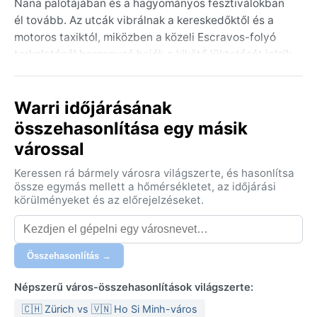
Nana palotájában és a hagyományos fesztiválokban
él tovább. Az utcák vibrálnak a kereskedőktől és a
motoros taxiktól, miközben a közeli Escravos-folyó
torkolatánál horgonyzó hajók a kikötő lüktetését jelzik.
Warri nem turistacsalogató célpont, inkább egy nyers,
autentikus város, ahol a modernitás és a hagyomány
Warri időjárásának
egymásba ér.
összehasonlítása egy másik
A város a trópusi monszun éghajlati övben (Am)
várossal
fekszik, ahol a csapadék éves mennyisége
meghaladja a 3000 millimétert. Az esős évszak
Keressen rá bármely városra világszerte, és hasonlítsa
áprilistól októberig tart, ilyenkor szinte naponta
össze egymás mellett a hőmérsékletet, az időjárási
szakad az eső, és a páratartalom gyakran 80-90%
körülményeket és az előrejelzéseket.
felett jár. A „tél” valójában a szárazabb időszak,
novembertől márciusig, amikor a nappali hőmérséklet
30-33°C körül alakul, az éjszakák pedig 22-25°C-ra
Összehasonlítás →
hűlnek. Ilyenkor ritkább az eső, de a levegő még
mindig fülledt. Utazáshoz könnyű pamutruházat,
Népszerű város-összehasonlítások világszerte:
esőkabát és vízhatlan cipő ajánlott; a szúnyogok ellen
🇨🇭 Zürich vs 🇻🇳 Ho Si Minh-város
védekezni kell, mert a nedvesség kedvez a