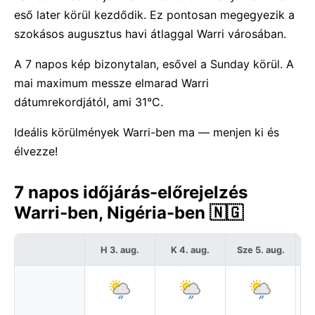
eső later körül kezdődik. Ez pontosan megegyezik a
szokásos augusztus havi átlaggal Warri városában.
A 7 napos kép bizonytalan, esővel a Sunday körül. A
mai maximum messze elmarad Warri
dátumrekordjától, ami 31°C.
Ideális körülmények Warri-ben ma — menjen ki és
élvezze!
7 napos időjárás-előrejelzés
Warri-ben, Nigéria-ben 🇳🇬
H 3. aug.
K 4. aug.
Sze 5. aug.
C