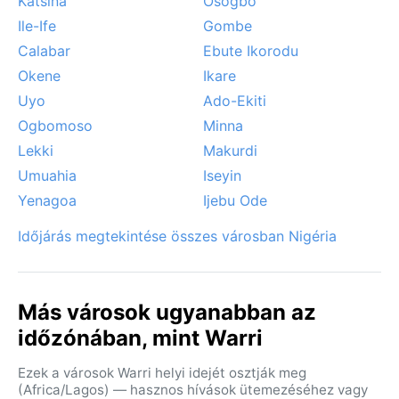
Katsina
Osogbo
Ile-Ife
Gombe
Calabar
Ebute Ikorodu
Okene
Ikare
Uyo
Ado-Ekiti
Ogbomoso
Minna
Lekki
Makurdi
Umuahia
Iseyin
Yenagoa
Ijebu Ode
Időjárás megtekintése összes városban Nigéria
Más városok ugyanabban az
időzónában, mint Warri
Ezek a városok Warri helyi idejét osztják meg
(Africa/Lagos) — hasznos hívások ütemezéséhez vagy