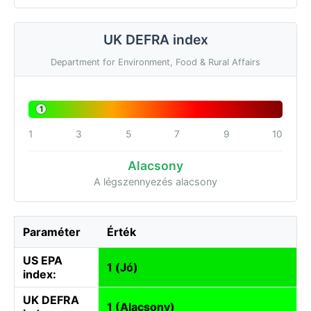
UK DEFRA index
Department for Environment, Food & Rural Affairs
1
1
3
5
7
9
10
Alacsony
A légszennyezés alacsony
Paraméter
Érték
US EPA
1 (Jó)
index:
UK DEFRA
1 (Alacsony)