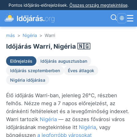
Pontos időjárás-előrejelzések
.
Összes ország megtekintése
.
☰
Időjárás.
org
🌐
más
>
Nigéria
>
Warri
Időjárás Warri, Nigéria 🇳🇬
Előrejelzés
Időjárás augusztusban
Időjárás szeptemberben
Éves átlagok
Nigéria időjárása
Élő időjárás Warri-ban, jelenleg 26°C, részben
felhős. Nézze meg a 7 napos előrejelzést, az
óránkénti feltételeket és a levegőminőség indexet.
Warri tartozik
Nigéria
— az összes fővárosi város
időjárásának megtekintése itt
Nigéria
, vagy
böngésszen
a legforróbb városokat