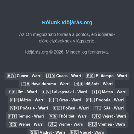
Rólunk Időjárás.org
Az Ön megbízható forrása a pontos, élő időjárás-
előrejelzéseknek világszerte.
Időjárás.org © 2026. Minden jog fenntartva.
🇲🇾
🇮🇩
🇪🇸
Cuaca · Warri
Cuaca · Warri
El tiempo · Warri
🇹🇷
🇭🇺
Hava durumu · Warri
Időjárás · Warri
🇪🇪
🇱🇻
🇮🇹
Ilm · Warri
Laikapstākļi · Warri
Meteo · Warri
🇫🇷
🇱🇹
🇵🇱
Météo · Warri
Oras · Warri
Pogoda · Warri
🇸🇰
🇨🇿
🇫🇮
Počasie · Warri
Počasí · Warri
Sää · Warri
🇵🇹
🇻🇳
🇩🇰
Tempo · Warri
Thời tiết · Warri
Vejret · Warri
🇷🇸
🇸🇮
🇷🇴
Vreme · Warri
Vreme · Warri
Vremea · Warri
🇸🇪
🇳🇴
Vädret · Warri
Været · Warri