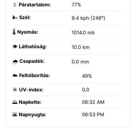
💧
Páratartalom:
77%
🌬️
Szél:
9.4 kph (248°)
🌡️
Nyomás:
1014.0 mb
👁️
Láthatóság:
10.0 km
🌧️
Csapadék:
0.0 mm
☁️
Felhőborítás:
49%
☀️
UV-index:
0.0
🌅
Napkelte:
06:32 AM
🌇
Napnyugta:
06:53 PM