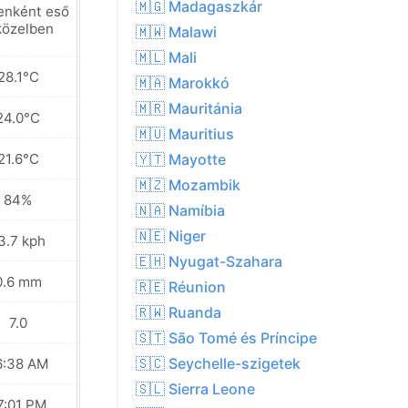
🇲🇬 Madagaszkár
enként eső
Helyenként eső
közelben
a közelben
🇲🇼 Malawi
🇲🇱 Mali
28.1°C
28.7°C
🇲🇦 Marokkó
🇲🇷 Mauritánia
24.0°C
24.1°C
🇲🇺 Mauritius
21.6°C
21.3°C
🇾🇹 Mayotte
🇲🇿 Mozambik
84%
83%
🇳🇦 Namíbia
🇳🇪 Niger
3.7 kph
12.2 kph
🇪🇭 Nyugat-Szahara
0.6 mm
0.8 mm
🇷🇪 Réunion
🇷🇼 Ruanda
7.0
6.0
🇸🇹 São Tomé és Príncipe
🇸🇨 Seychelle-szigetek
6:38 AM
06:38 AM
🇸🇱 Sierra Leone
7:01 PM
07:00 PM