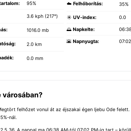
tartalom:
95%
☁️
Felhőborítás:
35%
:
3.6 kph (217°)
☀️
UV-index:
0.0
🌅
Napkelte:
06:3
ás:
1016.0 mb
🌇
Napnyugta:
07:0
atóság:
2.0 km
padék:
0.0 mm
de városában?
tört felhőzet vonul át az éjszakai égen Ijebu Ode felett.
95%-nál.
2.5 36. A nappal ma 06:38 AM-tól 07:02 PM-ig tart – körülb