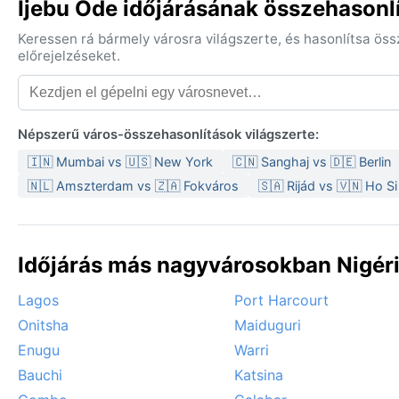
Ijebu Ode időjárásának összehasonl
Keressen rá bármely városra világszerte, és hasonlítsa ös
előrejelzéseket.
Népszerű város-összehasonlítások világszerte:
🇮🇳 Mumbai vs 🇺🇸 New York
🇨🇳 Sanghaj vs 🇩🇪 Berlin
🇳🇱 Amszterdam vs 🇿🇦 Fokváros
🇸🇦 Rijád vs 🇻🇳 Ho S
Időjárás más nagyvárosokban Nigéri
Lagos
Port Harcourt
Onitsha
Maiduguri
Enugu
Warri
Bauchi
Katsina