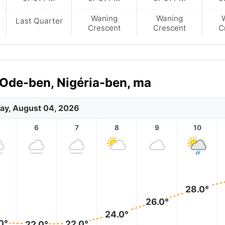
Waning
Waning
Last Quarter
Crescent
Crescent
C
u Ode-ben, Nigéria-ben, ma
ay, August 04, 2026
6
7
8
9
10
28.0°
26.0°
24.0°
0°
22.0°
22.0°