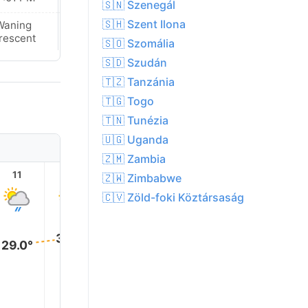
🇸🇳 Szenegál
🇸🇭 Szent Ilona
Waning
New Moon
rescent
🇸🇴 Szomália
🇸🇩 Szudán
🇹🇿 Tanzánia
🇹🇬 Togo
🇹🇳 Tunézia
🇺🇬 Uganda
🇿🇲 Zambia
11
12
13
14
15
16
🇿🇼 Zimbabwe
🇨🇻 Zöld-foki Köztársaság
31.0°
30.0°
30.0°
29.0°
28.0°
28.0°