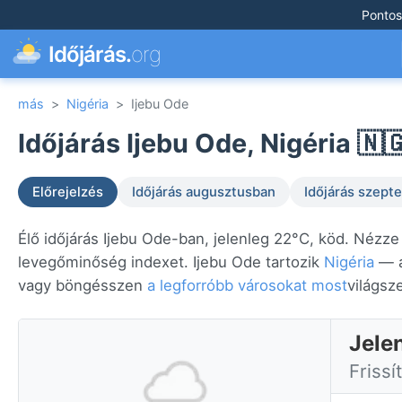
Pontos
Időjárás.
org
más
>
Nigéria
>
Ijebu Ode
Időjárás Ijebu Ode, Nigéria 🇳
Előrejelzés
Időjárás augusztusban
Időjárás szep
Élő időjárás Ijebu Ode-ban, jelenleg 22°C, köd. Nézze 
levegőminőség indexet. Ijebu Ode tartozik
Nigéria
— a
vagy böngésszen
a legforróbb városokat most
világsz
Jele
Frissí