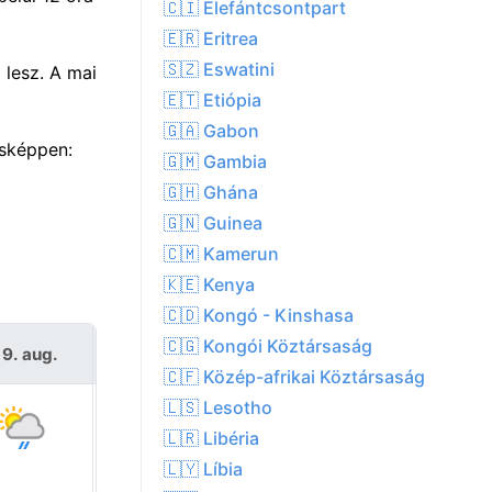
🇨🇮 Elefántcsontpart
🇪🇷 Eritrea
🇸🇿 Eswatini
 lesz. A mai
🇪🇹 Etiópia
🇬🇦 Gabon
ásképpen:
🇬🇲 Gambia
🇬🇭 Ghána
🇬🇳 Guinea
🇨🇲 Kamerun
🇰🇪 Kenya
🇨🇩 Kongó - Kinshasa
🇨🇬 Kongói Köztársaság
 9. aug.
H 10. aug.
🇨🇫 Közép-afrikai Köztársaság
🇱🇸 Lesotho
🇱🇷 Libéria
🇱🇾 Líbia