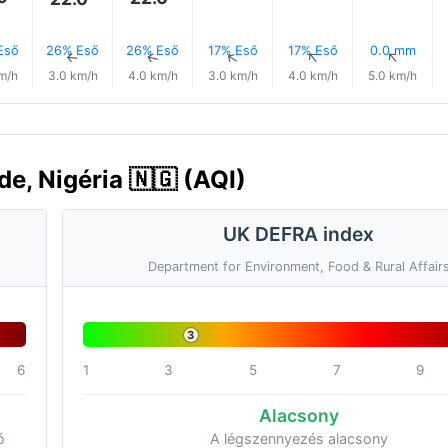
Eső
26% Eső
26% Eső
17% Eső
17% Eső
0.0 mm
↑
↑
↑
↑
↑
↑
m/h
3.0 km/h
4.0 km/h
3.0 km/h
4.0 km/h
5.0 km/h
e, Nigéria 🇳🇬 (AQI)
UK DEFRA index
Department for Environment, Food & Rural Affair
3
6
1
3
5
7
9
Alacsony
ó
A légszennyezés alacsony