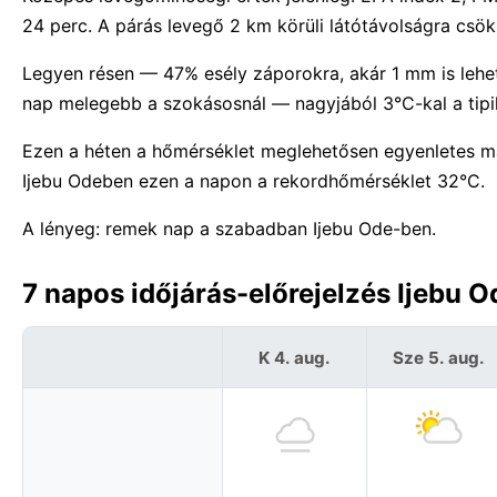
24 perc. A párás levegő 2 km körüli látótávolságra csökk
Legyen résen — 47% esély záporokra, akár 1 mm is lehet.
nap melegebb a szokásosnál — nagyjából 3°C-kal a tipi
Ezen a héten a hőmérséklet meglehetősen egyenletes m
Ijebu Odeben ezen a napon a rekordhőmérséklet 32°C.
A lényeg: remek nap a szabadban Ijebu Ode-ben.
7 napos időjárás-előrejelzés Ijebu O
K 4. aug.
Sze 5. aug.