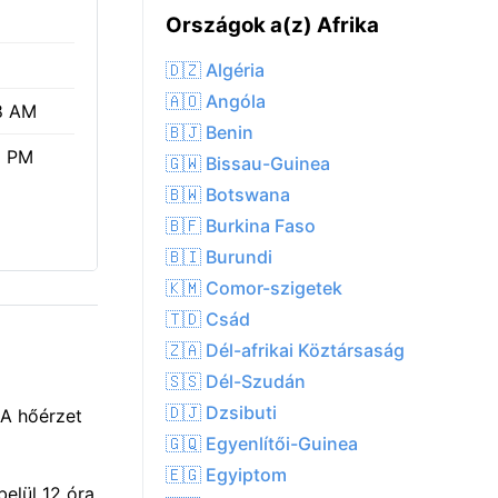
Országok a(z) Afrika
🇩🇿 Algéria
🇦🇴 Angóla
8 AM
🇧🇯 Benin
2 PM
🇬🇼 Bissau-Guinea
🇧🇼 Botswana
🇧🇫 Burkina Faso
🇧🇮 Burundi
🇰🇲 Comor-szigetek
🇹🇩 Csád
🇿🇦 Dél-afrikai Köztársaság
🇸🇸 Dél-Szudán
🇩🇯 Dzsibuti
 A hőérzet
🇬🇶 Egyenlítői-Guinea
🇪🇬 Egyiptom
elül 12 óra