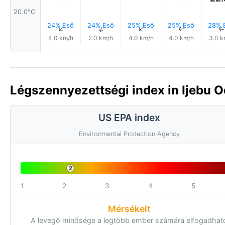
20.0°C
24% Eső
24% Eső
25% Eső
25% Eső
28% 
↑
↑
↑
↑
4.0 km/h
2.0 km/h
4.0 km/h
4.0 km/h
3.0 k
Légszennyezettségi index in Ijebu Od
US EPA index
Environmental Protection Agency
2
1
2
3
4
5
Mérsékelt
A levegő minősége a legtöbb ember számára elfogadhat