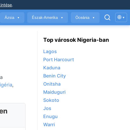
intése
.
🌐
Ázsia
Észak-Amerika
Óceánia
▾
▼
▼
▼
Top városok Nigeria-ban
Lagos
Port Harcourt
Kaduna
Benin City
 a
Onitsha
igéria
,
Maiduguri
Sokoto
Jos
ben
Enugu
Warri