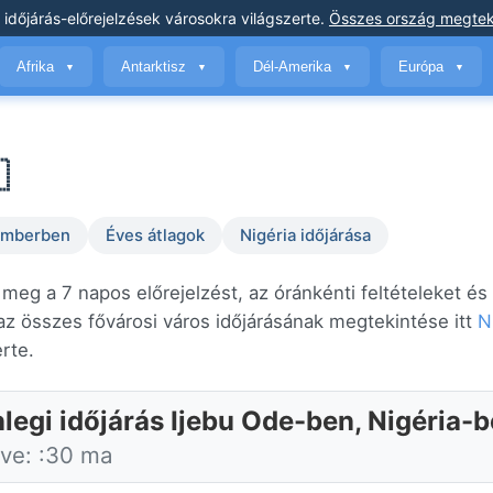
 időjárás-előrejelzések
városokra világszerte
.
Összes ország megtek
Afrika
Antarktisz
Dél-Amerika
Európa
▼
▼
▼
▼

temberben
Éves átlagok
Nigéria időjárása
meg a 7 napos előrejelzést, az óránkénti feltételeket és
z összes fővárosi város időjárásának megtekintése itt
N
erte.
nlegi időjárás Ijebu Ode-ben, Nigéria-
tve: :30 ma