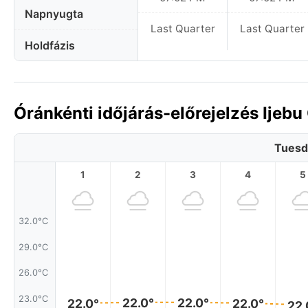
Napnyugta
Last Quarter
Last Quarter
Holdfázis
Óránkénti időjárás-előrejelzés Ijeb
Tuesd
1
2
3
4
5
32.0°C
29.0°C
26.0°C
23.0°C
22.0°
22.0°
22.0°
22.0°
22.