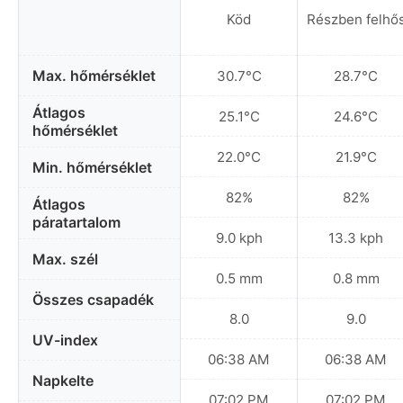
Köd
Részben felhő
Max. hőmérséklet
30.7°C
28.7°C
Átlagos
25.1°C
24.6°C
hőmérséklet
22.0°C
21.9°C
Min. hőmérséklet
82%
82%
Átlagos
páratartalom
9.0 kph
13.3 kph
Max. szél
0.5 mm
0.8 mm
Összes csapadék
8.0
9.0
UV-index
06:38 AM
06:38 AM
Napkelte
07:02 PM
07:02 PM