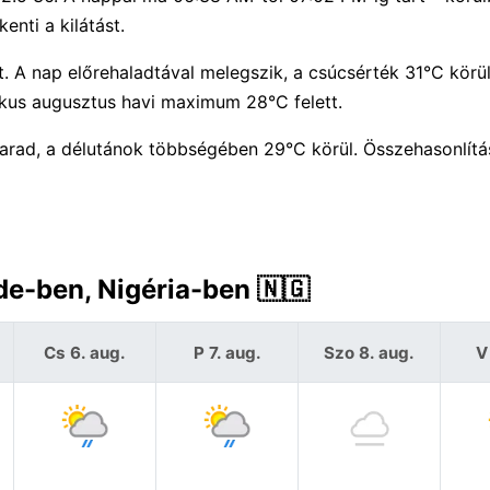
enti a kilátást.
 A nap előrehaladtával melegszik, a csúcsérték 31°C körül
kus augusztus havi maximum 28°C felett.
arad, a délutánok többségében 29°C körül. Összehasonlít
de-ben, Nigéria-ben 🇳🇬
Cs 6. aug.
P 7. aug.
Szo 8. aug.
V