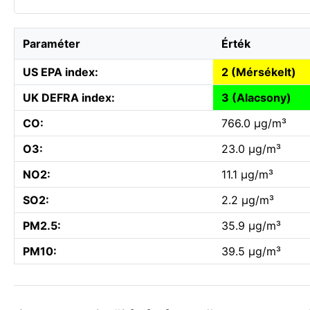
Paraméter
Érték
US EPA index:
2 (Mérsékelt)
UK DEFRA index:
3 (Alacsony)
CO:
766.0 µg/m³
O3:
23.0 µg/m³
NO2:
11.1 µg/m³
SO2:
2.2 µg/m³
PM2.5:
35.9 µg/m³
PM10:
39.5 µg/m³