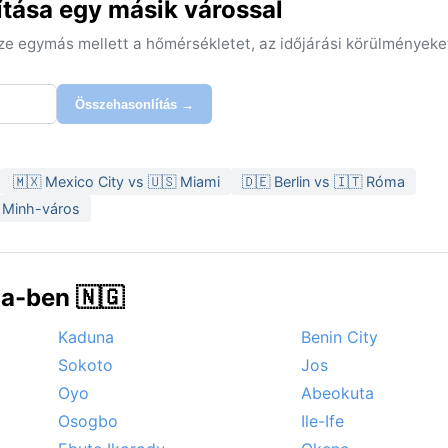
ítása egy másik várossal
sze egymás mellett a hőmérsékletet, az időjárási körülményeke
Összehasonlítás →
🇲🇽 Mexico City vs 🇺🇸 Miami
🇩🇪 Berlin vs 🇮🇹 Róma
i Minh-város
a-ben 🇳🇬
Kaduna
Benin City
Sokoto
Jos
Oyo
Abeokuta
Osogbo
Ile-Ife