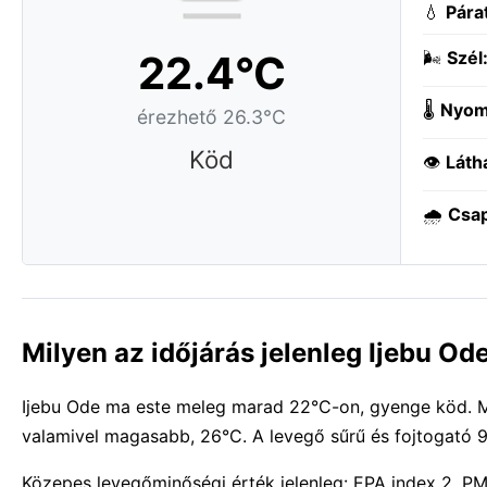
💧
Pára
22.4°C
🌬️
Szél
🌡️
Nyom
érezhető 26.3°C
Köd
👁️
Láth
🌧️
Csa
Milyen az időjárás jelenleg Ijebu O
Ijebu Ode ma este meleg marad 22°C-on, gyenge köd. Meg
valamivel magasabb, 26°C. A levegő sűrű és fojtogató 
Közepes levegőminőségi érték jelenleg: EPA index 2, PM