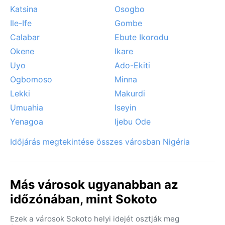
Katsina
Osogbo
Ile-Ife
Gombe
Calabar
Ebute Ikorodu
Okene
Ikare
Uyo
Ado-Ekiti
Ogbomoso
Minna
Lekki
Makurdi
Umuahia
Iseyin
Yenagoa
Ijebu Ode
Időjárás megtekintése összes városban Nigéria
Más városok ugyanabban az
időzónában, mint Sokoto
Ezek a városok Sokoto helyi idejét osztják meg