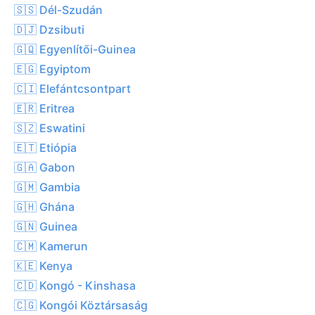
🇸🇸 Dél-Szudán
🇩🇯 Dzsibuti
🇬🇶 Egyenlítői-Guinea
🇪🇬 Egyiptom
🇨🇮 Elefántcsontpart
🇪🇷 Eritrea
🇸🇿 Eswatini
🇪🇹 Etiópia
🇬🇦 Gabon
🇬🇲 Gambia
🇬🇭 Ghána
🇬🇳 Guinea
🇨🇲 Kamerun
🇰🇪 Kenya
🇨🇩 Kongó - Kinshasa
🇨🇬 Kongói Köztársaság