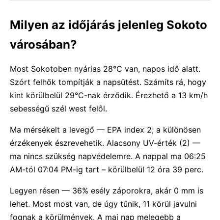
Milyen az időjárás jelenleg Sokoto
városában?
Most Sokotoben nyárias 28°C van, napos idő alatt.
Szórt felhők tompítják a napsütést. Számíts rá, hogy
kint körülbelül 29°C-nak érződik. Érezhető a 13 km/h
sebességű szél west felől.
Ma mérsékelt a levegő — EPA index 2; a különösen
érzékenyek észrevehetik. Alacsony UV-érték (2) —
ma nincs szükség napvédelemre. A nappal ma 06:25
AM-tól 07:04 PM-ig tart – körülbelül 12 óra 39 perc.
Legyen résen — 36% esély záporokra, akár 0 mm is
lehet. Most most van, de úgy tűnik, 11 körül javulni
fognak a körülmények. A mai nap melegebb a