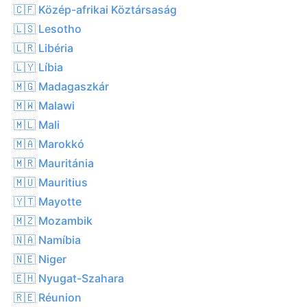
🇨🇫 Közép-afrikai Köztársaság
🇱🇸 Lesotho
🇱🇷 Libéria
🇱🇾 Líbia
🇲🇬 Madagaszkár
🇲🇼 Malawi
🇲🇱 Mali
🇲🇦 Marokkó
🇲🇷 Mauritánia
🇲🇺 Mauritius
🇾🇹 Mayotte
🇲🇿 Mozambik
🇳🇦 Namíbia
🇳🇪 Niger
🇪🇭 Nyugat-Szahara
🇷🇪 Réunion