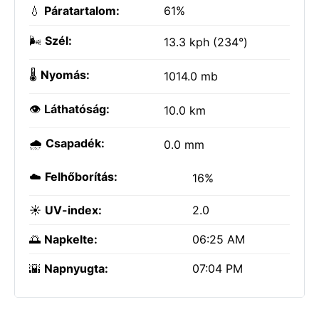
💧
Páratartalom:
61%
🌬️
Szél:
13.3 kph (234°)
🌡️
Nyomás:
1014.0 mb
👁️
Láthatóság:
10.0 km
🌧️
Csapadék:
0.0 mm
☁️
Felhőborítás:
16%
☀️
UV-index:
2.0
🌅
Napkelte:
06:25 AM
🌇
Napnyugta:
07:04 PM