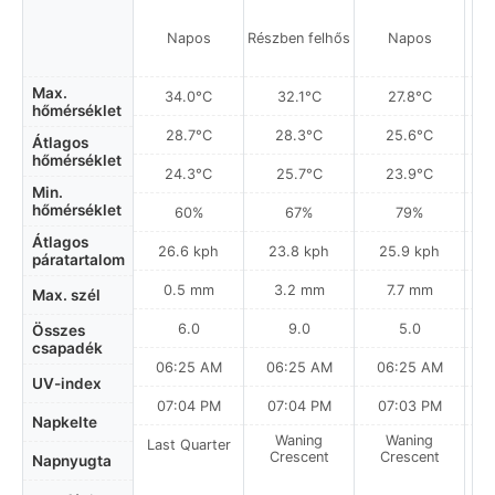
Napos
Részben felhős
Napos
Max.
34.0°C
32.1°C
27.8°C
hőmérséklet
28.7°C
28.3°C
25.6°C
Átlagos
hőmérséklet
24.3°C
25.7°C
23.9°C
Min.
hőmérséklet
60%
67%
79%
Átlagos
26.6 kph
23.8 kph
25.9 kph
páratartalom
0.5 mm
3.2 mm
7.7 mm
Max. szél
6.0
9.0
5.0
Összes
csapadék
06:25 AM
06:25 AM
06:25 AM
0
UV-index
07:04 PM
07:04 PM
07:03 PM
Napkelte
Waning
Waning
Last Quarter
Crescent
Crescent
Napnyugta