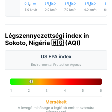
0.3 mm
3% Eső
2% Eső
2% Eső
2% E
↑
↑
↑
↑
15.0 km/h
10.0 km/h
7.0 km/h
4.0 km/h
6.0 k
Légszennyezettségi index in
Sokoto, Nigéria 🇳🇬 (AQI)
US EPA index
Environmental Protection Agency
2
1
2
3
4
5
6
Mérsékelt
A levegő minősége a legtöbb ember számára
elfogadható