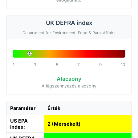
UK DEFRA index
Department for Environment, Food & Rural Affairs
2
1
3
5
7
9
10
Alacsony
A légszennyezés alacsony
Paraméter
Érték
US EPA
2 (Mérsékelt)
index: