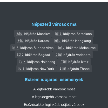
Népszerű városok ma
🇷🇺 Időjárás Moszkva
🇪🇸 Időjárás Barcelona
🇵🇰 Időjárás Karacsi
🇭🇰 Időjárás Hongkong
🇦🇷 Időjárás Buenos Aires
🇦🇺 Időjárás Melbourne
🇮🇶 Időjárás Bagdad
🇮🇳 Időjárás Vadodara
🇻🇳 Időjárás Haiphong
🇹🇷 Időjárás İzmir
🇺🇸 Időjárás New York
🇮🇳 Időjárás Thāne
Extrém időjárási események
A legforróbb városok most
A leghidegebb városok most
Esőzésekkel leginkább sújtott városok