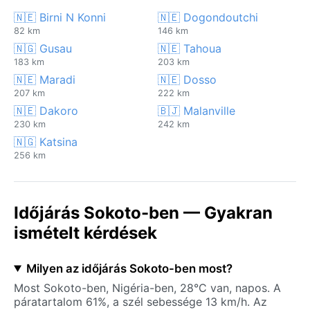
🇳🇪 Birni N Konni
🇳🇪 Dogondoutchi
82 km
146 km
🇳🇬 Gusau
🇳🇪 Tahoua
183 km
203 km
🇳🇪 Maradi
🇳🇪 Dosso
207 km
222 km
🇳🇪 Dakoro
🇧🇯 Malanville
230 km
242 km
🇳🇬 Katsina
256 km
Időjárás Sokoto-ben — Gyakran
ismételt kérdések
Milyen az időjárás Sokoto-ben most?
Most Sokoto-ben, Nigéria-ben, 28°C van, napos. A
páratartalom 61%, a szél sebessége 13 km/h. Az