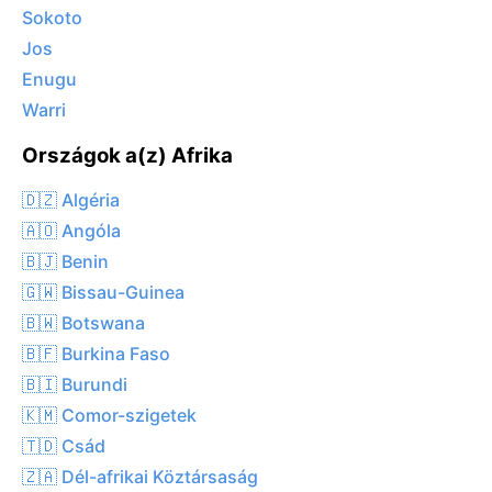
Sokoto
Jos
Enugu
Warri
Országok a(z) Afrika
🇩🇿 Algéria
🇦🇴 Angóla
🇧🇯 Benin
🇬🇼 Bissau-Guinea
🇧🇼 Botswana
🇧🇫 Burkina Faso
🇧🇮 Burundi
🇰🇲 Comor-szigetek
🇹🇩 Csád
🇿🇦 Dél-afrikai Köztársaság