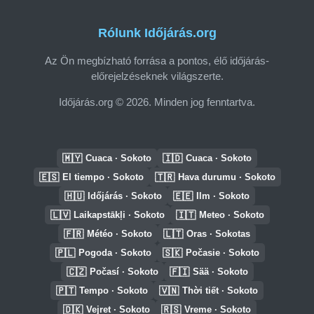
Rólunk Időjárás.org
Az Ön megbízható forrása a pontos, élő időjárás-
előrejelzéseknek világszerte.
Időjárás.org © 2026. Minden jog fenntartva.
🇲🇾
🇮🇩
Cuaca · Sokoto
Cuaca · Sokoto
🇪🇸
🇹🇷
El tiempo · Sokoto
Hava durumu · Sokoto
🇭🇺
🇪🇪
Időjárás · Sokoto
Ilm · Sokoto
🇱🇻
🇮🇹
Laikapstākļi · Sokoto
Meteo · Sokoto
🇫🇷
🇱🇹
Météo · Sokoto
Oras · Sokotas
🇵🇱
🇸🇰
Pogoda · Sokoto
Počasie · Sokoto
🇨🇿
🇫🇮
Počasí · Sokoto
Sää · Sokoto
🇵🇹
🇻🇳
Tempo · Sokoto
Thời tiết · Sokoto
🇩🇰
🇷🇸
Vejret · Sokoto
Vreme · Sokoto