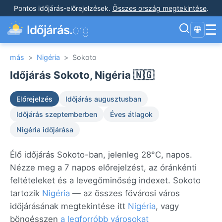
Pontos időjárás-előrejelzések
.
Összes ország megtekintése
.
☰
Időjárás.
org
🌐
más
>
Nigéria
>
Sokoto
Időjárás Sokoto, Nigéria 🇳🇬
Előrejelzés
Időjárás augusztusban
Időjárás szeptemberben
Éves átlagok
Nigéria időjárása
Élő időjárás Sokoto-ban, jelenleg 28°C, napos.
Nézze meg a 7 napos előrejelzést, az óránkénti
feltételeket és a levegőminőség indexet. Sokoto
tartozik
Nigéria
— az összes fővárosi város
időjárásának megtekintése itt
Nigéria
, vagy
böngésszen
a legforróbb városokat