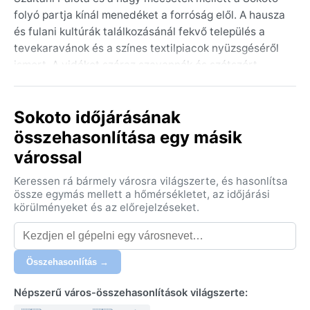
folyó partja kínál menedéket a forróság elől. A hausza
és fulani kultúrák találkozásánál fekvő település a
tevekaravánok és a színes textilpiacok nyüzsgéséről
ismert. A vidéket száraz szavannák és szétszórt
akáciafák borítják, a határ közelsége pedig különleges
történelmi ízt kölcsönöz a tájnak.
Sokoto időjárásának
A város éghajlata a forró félsivatagi (Köppen BSh)
összehasonlítása egy másik
besorolást viseli, ami perzselő nyarakat és enyhébb
várossal
teleket jelent. Áprilistól júniusig a hőmérő gyakran
40°C fölé kúszik, a levegő száraz, a naplemente vörös
Keressen rá bármely városra világszerte, és hasonlítsa
porral telítődik. A rövid esős évszak június és
össze egymás mellett a hőmérsékletet, az időjárási
szeptember között hoz némi csapadékot, 500–800
körülményeket és az előrejelzéseket.
millimétert, ám a páratartalom ilyenkor magasra
szökik. Novembertől februárig a nappali hőség 30°C
körül mozog, az éjszakák viszont hűvösek, 15°C alá is
Összehasonlítás →
süllyedhetnek. A Harmattan, a Szaharából érkező
poros szél decembertől februárig homályba vonja a
Népszerű város-összehasonlítások világszerte:
tájat, csökkentve a látást és kellemesen hűvös