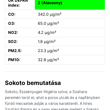
UK DEFRA
2 (Alacsony)
index:
CO:
342.0 µg/m³
O3:
65.0 µg/m³
NO2:
4.2 µg/m³
SO2:
1.8 µg/m³
PM2.5:
23.3 µg/m³
PM10:
32.8 µg/m³
Sokoto bemutatása
Sokoto, Északnyugat-Nigéria szíve, a Szahara
peremén terül el, ahol a poros utcák és a napfényben
fürdő mecsetek adják a város karakterét. A híres
Szultáni Palota és a nagy mecsetek mellett a Sokoto