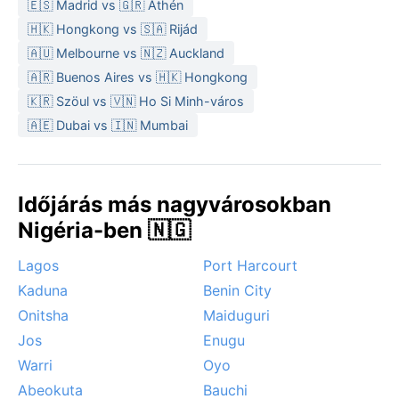
🇪🇸 Madrid vs 🇬🇷 Athén
éjszakákat hozva. Utazáskor könnyű pamutruha,
🇭🇰 Hongkong vs 🇸🇦 Rijád
széles karimájú kalap és kendő ajánlott a por ellen.
🇦🇺 Melbourne vs 🇳🇿 Auckland
A legkedvezőbb időszak november elejétől februárig
🇦🇷 Buenos Aires vs 🇭🇰 Hongkong
tart: ilyenkor a nap heve mérsékelt, a levegő száraz,
🇰🇷 Szöul vs 🇻🇳 Ho Si Minh-város
és a Harmattan miatt a reggelek hűvösek. A poros köd
🇦🇪 Dubai vs 🇮🇳 Mumbai
ugyan korlátozza a kilátást, de a szezon
kellemesebbé teszi a szabadtéri felfedezést. A nyári
záporok időnként áradásokat okoznak a városi
utcákon, de hurrikánok nem jellemzőek. A sivatagi
Időjárás más nagyvárosokban
mikroklíma miatt a harmattanos időszak különleges
Nigéria-ben 🇳🇬
hangulatot teremt, amikor a napkorong vörösen ível át
a poros égen.
Lagos
Port Harcourt
Kaduna
Benin City
Onitsha
Maiduguri
Jos
Enugu
Warri
Oyo
Abeokuta
Bauchi