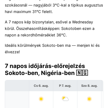
szokásosnál — nagyjából 3°C-kal a tipikus augusztus
havi maximum 31°C felett.
A 7 napos kép bizonytalan, esővel a Wednesday
körül. Összehasonlításképpen: Sokotoben ezen a
napon a rekordhőmérséklet 36°C.
Ideális körülmények Sokoto-ben ma — menjen ki és
élvezze!
7 napos időjárás-előrejelzés
Sokoto-ben, Nigéria-ben 🇳🇬
Cs 6. aug.
P 7. aug.
Szo 8. aug.