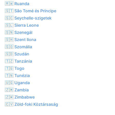
🇷🇼 Ruanda
🇸🇹 São Tomé és Príncipe
🇸🇨 Seychelle-szigetek
🇸🇱 Sierra Leone
🇸🇳 Szenegál
🇸🇭 Szent Ilona
🇸🇴 Szomália
🇸🇩 Szudán
🇹🇿 Tanzánia
🇹🇬 Togo
🇹🇳 Tunézia
🇺🇬 Uganda
🇿🇲 Zambia
🇿🇼 Zimbabwe
🇨🇻 Zöld-foki Köztársaság