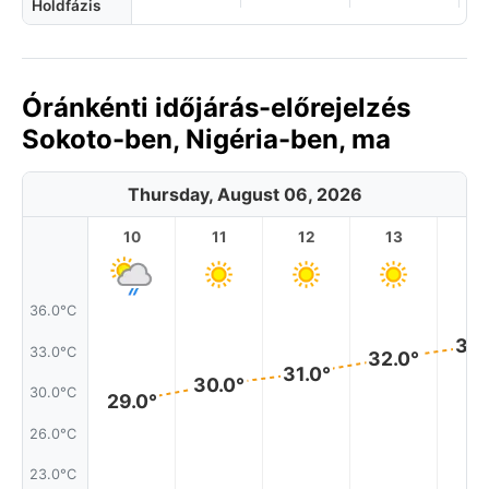
Holdfázis
Óránkénti időjárás-előrejelzés
Sokoto-ben, Nigéria-ben, ma
Thursday, August 06, 2026
10
11
12
13
1
36.0°C
33.
33.0°C
32.0°
31.0°
30.0°
30.0°C
29.0°
26.0°C
23.0°C