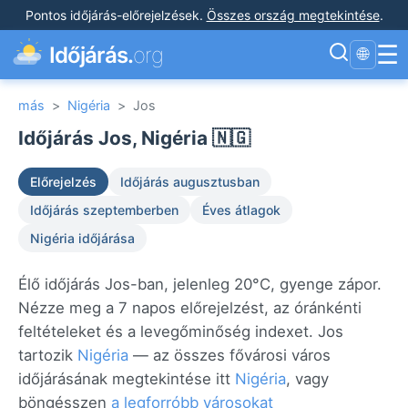
Pontos időjárás-előrejelzések
.
Összes ország megtekintése
.
☰
Időjárás.
org
🌐
más
>
Nigéria
>
Jos
Időjárás Jos, Nigéria 🇳🇬
Előrejelzés
Időjárás augusztusban
Időjárás szeptemberben
Éves átlagok
Nigéria időjárása
Élő időjárás Jos-ban, jelenleg 20°C, gyenge zápor.
Nézze meg a 7 napos előrejelzést, az óránkénti
feltételeket és a levegőminőség indexet. Jos
tartozik
Nigéria
— az összes fővárosi város
időjárásának megtekintése itt
Nigéria
, vagy
böngésszen
a legforróbb városokat