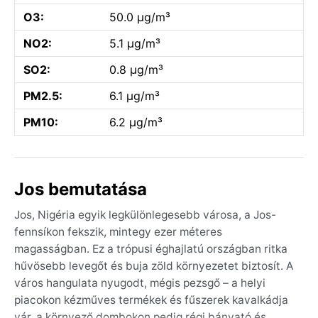
O3:
50.0 µg/m³
NO2:
5.1 µg/m³
SO2:
0.8 µg/m³
PM2.5:
6.1 µg/m³
PM10:
6.2 µg/m³
Jos bemutatása
Jos, Nigéria egyik legkülönlegesebb városa, a Jos-
fennsíkon fekszik, mintegy ezer méteres
magasságban. Ez a trópusi éghajlatú országban ritka
hűvösebb levegőt és buja zöld környezetet biztosít. A
város hangulata nyugodt, mégis pezsgő – a helyi
piacokon kézműves termékek és fűszerek kavalkádja
vár, a környező dombokon pedig régi bányató és