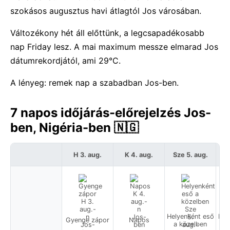
szokásos augusztus havi átlagtól Jos városában.
Változékony hét áll előttünk, a legcsapadékosabb
nap Friday lesz. A mai maximum messze elmarad Jos
dátumrekordjától, ami 29°C.
A lényeg: remek nap a szabadban Jos-ben.
7 napos időjárás-előrejelzés Jos-
ben, Nigéria-ben 🇳🇬
H 3. aug.
K 4. aug.
Sze 5. aug.
C
Helyenként eső
Hel
Gyenge zápor
Napos
a közelben
a