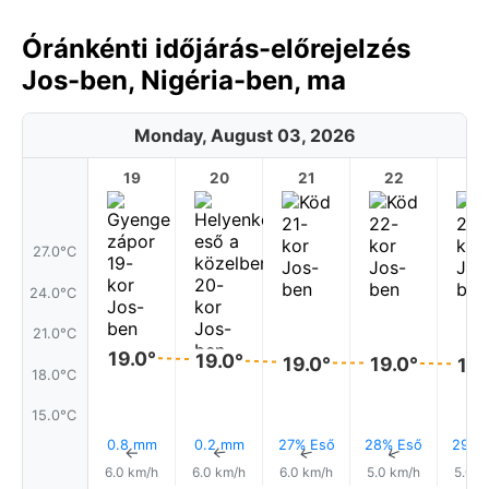
Óránkénti időjárás-előrejelzés
Jos-ben, Nigéria-ben, ma
Monday, August 03, 2026
19
20
21
22
2
27.0°C
24.0°C
21.0°C
19.0°
19.0°
19.0°
19.0°
19.
18.0°C
15.0°C
0.8 mm
0.2 mm
27% Eső
28% Eső
29% 
↑
↑
↑
↑
6.0 km/h
6.0 km/h
6.0 km/h
5.0 km/h
5.0 k