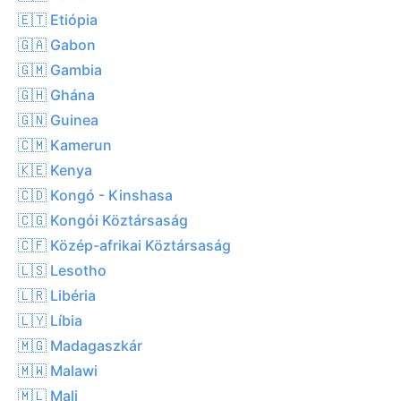
🇪🇹 Etiópia
🇬🇦 Gabon
🇬🇲 Gambia
🇬🇭 Ghána
🇬🇳 Guinea
🇨🇲 Kamerun
🇰🇪 Kenya
🇨🇩 Kongó - Kinshasa
🇨🇬 Kongói Köztársaság
🇨🇫 Közép-afrikai Köztársaság
🇱🇸 Lesotho
🇱🇷 Libéria
🇱🇾 Líbia
🇲🇬 Madagaszkár
🇲🇼 Malawi
🇲🇱 Mali