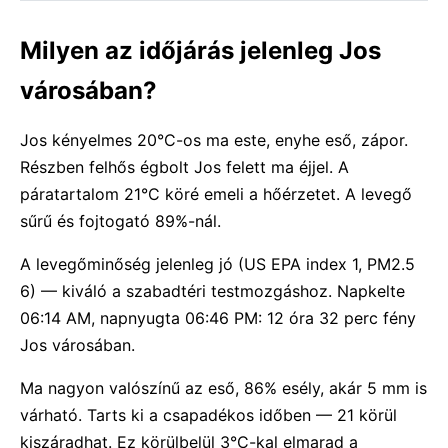
Milyen az időjárás jelenleg Jos
városában?
Jos kényelmes 20°C-os ma este, enyhe eső, zápor.
Részben felhős égbolt Jos felett ma éjjel. A
páratartalom 21°C köré emeli a hőérzetet. A levegő
sűrű és fojtogató 89%-nál.
A levegőminőség jelenleg jó (US EPA index 1, PM2.5
6) — kiváló a szabadtéri testmozgáshoz. Napkelte
06:14 AM, napnyugta 06:46 PM: 12 óra 32 perc fény
Jos városában.
Ma nagyon valószínű az eső, 86% esély, akár 5 mm is
várható. Tarts ki a csapadékos időben — 21 körül
kiszáradhat. Ez körülbelül 3°C-kal elmarad a