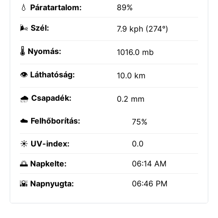
💧
Páratartalom:
89%
🌬️
Szél:
7.9 kph (274°)
🌡️
Nyomás:
1016.0 mb
👁️
Láthatóság:
10.0 km
🌧️
Csapadék:
0.2 mm
☁️
Felhőborítás:
75%
☀️
UV-index:
0.0
🌅
Napkelte:
06:14 AM
🌇
Napnyugta:
06:46 PM