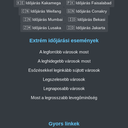
🇰🇪 Időjárás Kakamega
🇵🇰 Időjárás Faisalabad
🇨🇳 Időjárás Weifang
🇬🇳 Időjárás Conakry
🇮🇳 Időjárás Mumbai
🇮🇩 Időjárás Bekasi
🇿🇲 Időjárás Lusaka
🇮🇩 Időjárás Jakarta
Extrém időjárási események
A legforróbb városok most
A leghidegebb városok most
Esőzésekkel leginkább sújtott városok
Legszelesebb városok
Legnaposabb városok
Most a legrosszabb levegőminőség
Gyors linkek