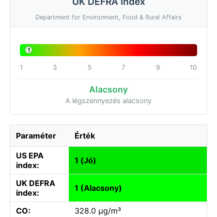
UK DEFRA index
Department for Environment, Food & Rural Affairs
1
1
3
5
7
9
10
Alacsony
A légszennyezés alacsony
Paraméter
Érték
US EPA
1 (Jó)
index:
UK DEFRA
1 (Alacsony)
index:
CO:
328.0 µg/m³