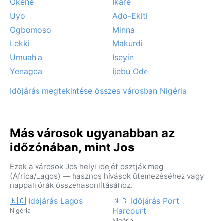
Okene
Ikare
Uyo
Ado-Ekiti
Ogbomoso
Minna
Lekki
Makurdi
Umuahia
Iseyin
Yenagoa
Ijebu Ode
Időjárás megtekintése összes városban Nigéria
Más városok ugyanabban az
időzónában, mint Jos
Ezek a városok Jos helyi idejét osztják meg
(Africa/Lagos) — hasznos hívások ütemezéséhez vagy
nappali órák összehasonlításához.
🇳🇬 Időjárás Lagos
🇳🇬 Időjárás Port
Harcourt
Nigéria
Nigéria