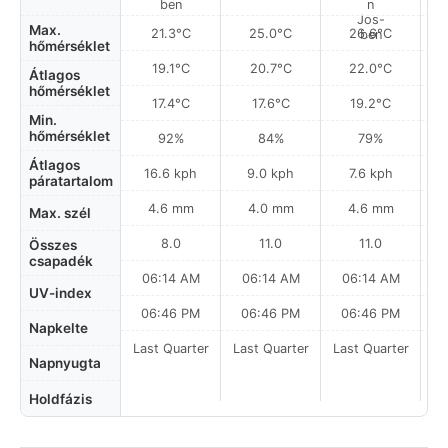
Max.
21.3°C
25.0°C
26.6°C
hőmérséklet
19.1°C
20.7°C
22.0°C
Átlagos
hőmérséklet
17.4°C
17.6°C
19.2°C
Min.
hőmérséklet
92%
84%
79%
Átlagos
16.6 kph
9.0 kph
7.6 kph
páratartalom
4.6 mm
4.0 mm
4.6 mm
Max. szél
8.0
11.0
11.0
Összes
csapadék
06:14 AM
06:14 AM
06:14 AM
UV-index
06:46 PM
06:46 PM
06:46 PM
Napkelte
Last Quarter
Last Quarter
Last Quarter
La
Napnyugta
Holdfázis