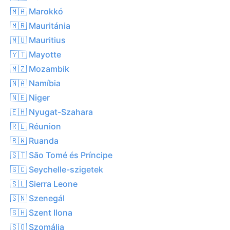
🇲🇦 Marokkó
🇲🇷 Mauritánia
🇲🇺 Mauritius
🇾🇹 Mayotte
🇲🇿 Mozambik
🇳🇦 Namíbia
🇳🇪 Niger
🇪🇭 Nyugat-Szahara
🇷🇪 Réunion
🇷🇼 Ruanda
🇸🇹 São Tomé és Príncipe
🇸🇨 Seychelle-szigetek
🇸🇱 Sierra Leone
🇸🇳 Szenegál
🇸🇭 Szent Ilona
🇸🇴 Szomália