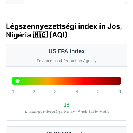
Légszennyezettségi index in Jos,
Nigéria 🇳🇬 (AQI)
US EPA index
Environmental Protection Agency
1
1
2
3
4
5
6
Jó
A levegő minősége kielégítőnek tekinthető