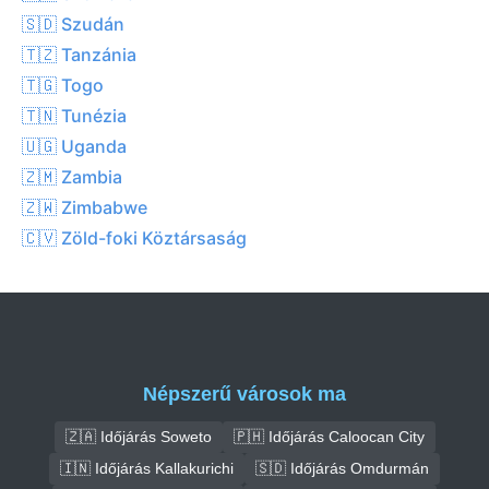
🇸🇩 Szudán
🇹🇿 Tanzánia
🇹🇬 Togo
🇹🇳 Tunézia
🇺🇬 Uganda
🇿🇲 Zambia
🇿🇼 Zimbabwe
🇨🇻 Zöld-foki Köztársaság
Népszerű városok ma
🇿🇦 Időjárás Soweto
🇵🇭 Időjárás Caloocan City
🇮🇳 Időjárás Kallakurichi
🇸🇩 Időjárás Omdurmán