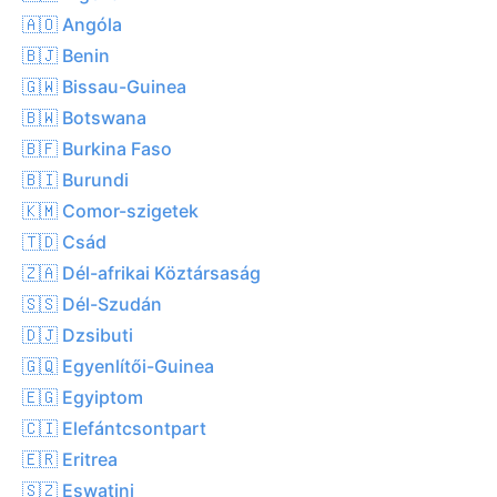
🇦🇴 Angóla
🇧🇯 Benin
🇬🇼 Bissau-Guinea
🇧🇼 Botswana
🇧🇫 Burkina Faso
🇧🇮 Burundi
🇰🇲 Comor-szigetek
🇹🇩 Csád
🇿🇦 Dél-afrikai Köztársaság
🇸🇸 Dél-Szudán
🇩🇯 Dzsibuti
🇬🇶 Egyenlítői-Guinea
🇪🇬 Egyiptom
🇨🇮 Elefántcsontpart
🇪🇷 Eritrea
🇸🇿 Eswatini