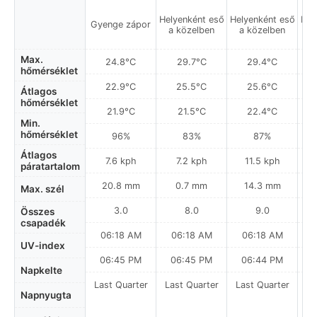
Helyenként eső
Helyenként eső
Hel
Gyenge zápor
a közelben
a közelben
a
Max.
24.8°C
29.7°C
29.4°C
hőmérséklet
22.9°C
25.5°C
25.6°C
Átlagos
hőmérséklet
21.9°C
21.5°C
22.4°C
Min.
hőmérséklet
96%
83%
87%
Átlagos
7.6 kph
7.2 kph
11.5 kph
páratartalom
20.8 mm
0.7 mm
14.3 mm
Max. szél
3.0
8.0
9.0
Összes
csapadék
06:18 AM
06:18 AM
06:18 AM
UV-index
06:45 PM
06:45 PM
06:44 PM
Napkelte
Last Quarter
Last Quarter
Last Quarter
La
Napnyugta