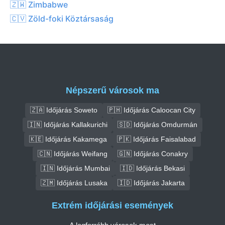
🇿🇼 Zimbabwe
🇨🇻 Zöld-foki Köztársaság
Népszerű városok ma
🇿🇦 Időjárás Soweto
🇵🇭 Időjárás Caloocan City
🇮🇳 Időjárás Kallakurichi
🇸🇩 Időjárás Omdurmán
🇰🇪 Időjárás Kakamega
🇵🇰 Időjárás Faisalabad
🇨🇳 Időjárás Weifang
🇬🇳 Időjárás Conakry
🇮🇳 Időjárás Mumbai
🇮🇩 Időjárás Bekasi
🇿🇲 Időjárás Lusaka
🇮🇩 Időjárás Jakarta
Extrém időjárási események