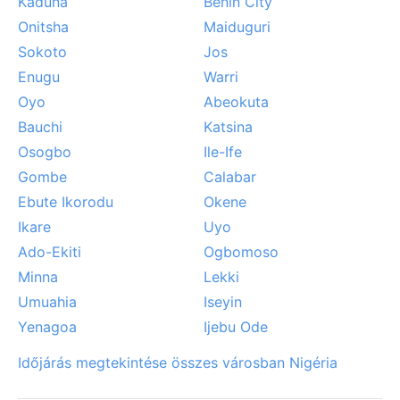
Kaduna
Benin City
Onitsha
Maiduguri
Sokoto
Jos
Enugu
Warri
Oyo
Abeokuta
Bauchi
Katsina
Osogbo
Ile-Ife
Gombe
Calabar
Ebute Ikorodu
Okene
Ikare
Uyo
Ado-Ekiti
Ogbomoso
Minna
Lekki
Umuahia
Iseyin
Yenagoa
Ijebu Ode
Időjárás megtekintése összes városban Nigéria