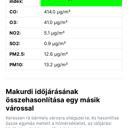
index:
CO:
414.0 µg/m³
O3:
41.0 µg/m³
NO2:
5.1 µg/m³
SO2:
0.9 µg/m³
PM2.5:
12.6 µg/m³
PM10:
13.2 µg/m³
Makurdi időjárásának
összehasonlítása egy másik
várossal
Keressen rá bármely városra világszerte, és hasonlítsa
össze egymás mellett a hőmérsékletet, az időjárási