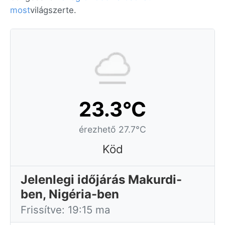
most
világszerte.
23.3°C
érezhető 27.7°C
Köd
Jelenlegi időjárás Makurdi-
ben, Nigéria-ben
Frissítve: 19:15 ma