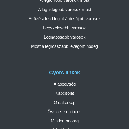
A legforróbb városok most
A leghidegebb városok most
Esőzésekkel leginkább sújtott városok
Legszelesebb városok
Legnaposabb városok
Most a legrosszabb levegőminőség
Gyors linkek
Alapegység
Kapcsolat
Oldaltérkép
Összes kontinens
Minden ország