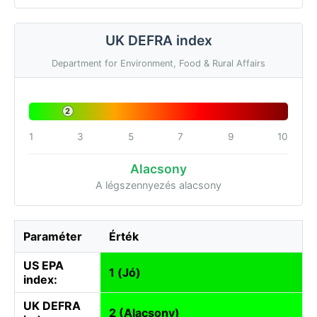
UK DEFRA index
Department for Environment, Food & Rural Affairs
2
1
3
5
7
9
10
Alacsony
A légszennyezés alacsony
Paraméter
Érték
US EPA
1 (Jó)
index:
UK DEFRA
2 (Alacsony)