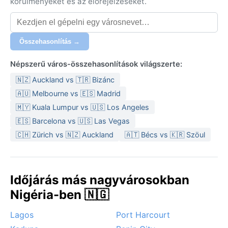
körülményeket és az előrejelzéseket.
Összehasonlítás →
Népszerű város-összehasonlítások világszerte:
🇳🇿 Auckland vs 🇹🇷 Bizánc
🇦🇺 Melbourne vs 🇪🇸 Madrid
🇲🇾 Kuala Lumpur vs 🇺🇸 Los Angeles
🇪🇸 Barcelona vs 🇺🇸 Las Vegas
🇨🇭 Zürich vs 🇳🇿 Auckland
🇦🇹 Bécs vs 🇰🇷 Szöul
Időjárás más nagyvárosokban
Nigéria-ben 🇳🇬
Lagos
Port Harcourt