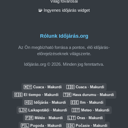
Világ fővárosai
🧩 Ingyenes időjárás widget
Rólunk Időjárás.org
Az Ön megbízható forrása a pontos, élő időjárás-
előrejelzéseknek világszerte.
Időjárás.org © 2026. Minden jog fenntartva.
🇲🇾
🇮🇩
Cuaca · Makurdi
Cuaca · Makurdi
🇪🇸
🇹🇷
El tiempo · Makurdi
Hava durumu · Makurdi
🇭🇺
🇪🇪
Időjárás · Makurdi
Ilm · Makurdi
🇱🇻
🇮🇹
Laikapstākļi · Makurdi
Meteo · Makurdi
🇫🇷
🇱🇹
Météo · Makurdi
Oras · Makurdi
🇵🇱
🇸🇰
Pogoda · Makurdi
Počasie · Makurdi