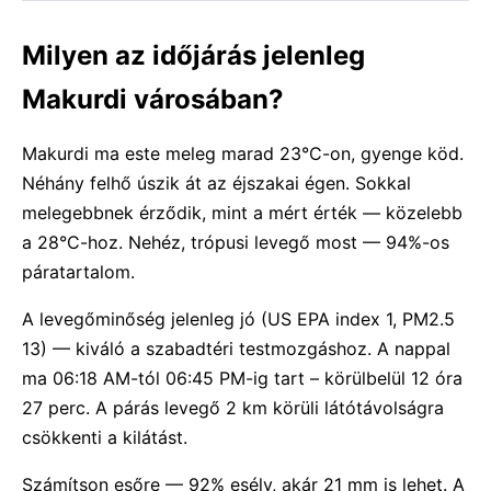
Milyen az időjárás jelenleg
Makurdi városában?
Makurdi ma este meleg marad 23°C-on, gyenge köd.
Néhány felhő úszik át az éjszakai égen. Sokkal
melegebbnek érződik, mint a mért érték — közelebb
a 28°C-hoz. Nehéz, trópusi levegő most — 94%-os
páratartalom.
A levegőminőség jelenleg jó (US EPA index 1, PM2.5
13) — kiváló a szabadtéri testmozgáshoz. A nappal
ma 06:18 AM-tól 06:45 PM-ig tart – körülbelül 12 óra
27 perc. A párás levegő 2 km körüli látótávolságra
csökkenti a kilátást.
Számítson esőre — 92% esély, akár 21 mm is lehet. A