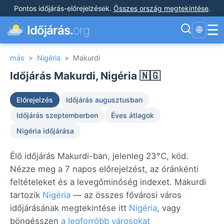
Pontos időjárás-előrejelzések
.
Összes ország megtekintése
.
☰
Időjárás.
org
🌐
más
>
Nigéria
>
Makurdi
Időjárás Makurdi, Nigéria 🇳🇬
Előrejelzés
Időjárás augusztusban
Időjárás szeptemberben
Éves átlagok
Nigéria időjárása
Élő időjárás Makurdi-ban, jelenleg 23°C, köd.
Nézze meg a 7 napos előrejelzést, az óránkénti
feltételeket és a levegőminőség indexet. Makurdi
tartozik
Nigéria
— az összes fővárosi város
időjárásának megtekintése itt
Nigéria
, vagy
böngésszen
a legforróbb városokat