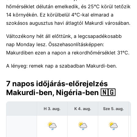
hőmérséklet délután emelkedik, és 25°C körül tetőzik
14 környékén. Ez körülbelül 4°C-kal elmarad a
szokásos augusztus havi átlagtól Makurdi városában.
Változékony hét áll előttünk, a legcsapadékosabb
nap Monday lesz. Összehasonlításképpen:
Makurdiben ezen a napon a rekordhőmérséklet 31°C.
A lényeg: remek nap a szabadban Makurdi-ben.
7 napos időjárás-előrejelzés
Makurdi-ben, Nigéria-ben 🇳🇬
H 3. aug.
K 4. aug.
Sze 5. aug.
C