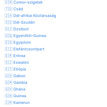
🇰🇲 Comor-szigetek
🇹🇩 Csád
🇿🇦 Dél-afrikai Köztársaság
🇸🇸 Dél-Szudán
🇩🇯 Dzsibuti
🇬🇶 Egyenlítői-Guinea
🇪🇬 Egyiptom
🇨🇮 Elefántcsontpart
🇪🇷 Eritrea
🇸🇿 Eswatini
🇪🇹 Etiópia
🇬🇦 Gabon
🇬🇲 Gambia
🇬🇭 Ghána
🇬🇳 Guinea
🇨🇲 Kamerun