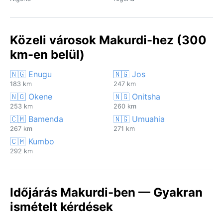
Közeli városok Makurdi-hez (300
km-en belül)
🇳🇬 Enugu
🇳🇬 Jos
183 km
247 km
🇳🇬 Okene
🇳🇬 Onitsha
253 km
260 km
🇨🇲 Bamenda
🇳🇬 Umuahia
267 km
271 km
🇨🇲 Kumbo
292 km
Időjárás Makurdi-ben — Gyakran
ismételt kérdések