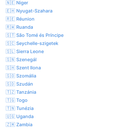
🇳🇪 Niger
🇪🇭 Nyugat-Szahara
🇷🇪 Réunion
🇷🇼 Ruanda
🇸🇹 São Tomé és Príncipe
🇸🇨 Seychelle-szigetek
🇸🇱 Sierra Leone
🇸🇳 Szenegál
🇸🇭 Szent Ilona
🇸🇴 Szomália
🇸🇩 Szudán
🇹🇿 Tanzánia
🇹🇬 Togo
🇹🇳 Tunézia
🇺🇬 Uganda
🇿🇲 Zambia