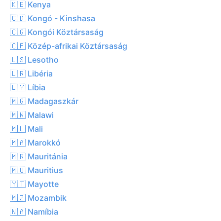
🇰🇪 Kenya
🇨🇩 Kongó - Kinshasa
🇨🇬 Kongói Köztársaság
🇨🇫 Közép-afrikai Köztársaság
🇱🇸 Lesotho
🇱🇷 Libéria
🇱🇾 Líbia
🇲🇬 Madagaszkár
🇲🇼 Malawi
🇲🇱 Mali
🇲🇦 Marokkó
🇲🇷 Mauritánia
🇲🇺 Mauritius
🇾🇹 Mayotte
🇲🇿 Mozambik
🇳🇦 Namíbia