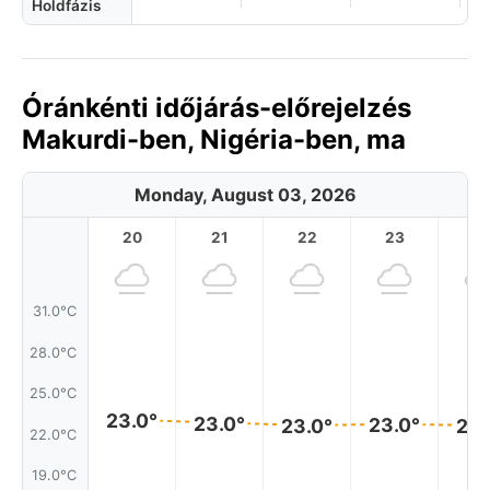
Holdfázis
Óránkénti időjárás-előrejelzés
Makurdi-ben, Nigéria-ben, ma
Monday, August 03, 2026
20
21
22
23
31.0°C
28.0°C
25.0°C
23.0°
23.0°
23.0°
23.0°
23.
22.0°C
19.0°C