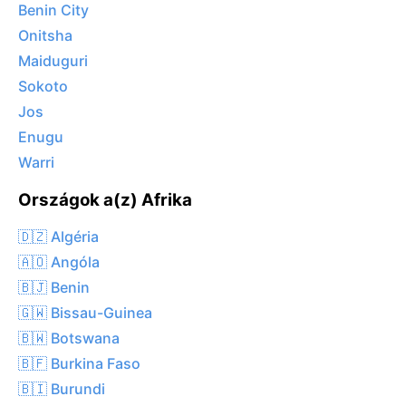
Benin City
Onitsha
Maiduguri
Sokoto
Jos
Enugu
Warri
Országok a(z) Afrika
🇩🇿 Algéria
🇦🇴 Angóla
🇧🇯 Benin
🇬🇼 Bissau-Guinea
🇧🇼 Botswana
🇧🇫 Burkina Faso
🇧🇮 Burundi