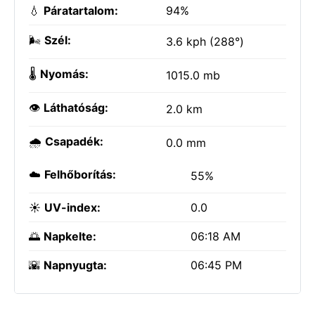
💧
Páratartalom:
94%
🌬️
Szél:
3.6 kph (288°)
🌡️
Nyomás:
1015.0 mb
👁️
Láthatóság:
2.0 km
🌧️
Csapadék:
0.0 mm
☁️
Felhőborítás:
55%
☀️
UV-index:
0.0
🌅
Napkelte:
06:18 AM
🌇
Napnyugta:
06:45 PM