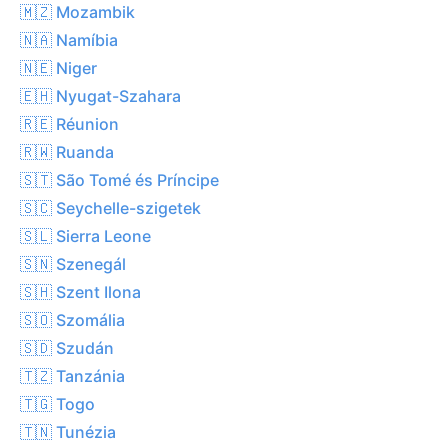
🇲🇿 Mozambik
🇳🇦 Namíbia
🇳🇪 Niger
🇪🇭 Nyugat-Szahara
🇷🇪 Réunion
🇷🇼 Ruanda
🇸🇹 São Tomé és Príncipe
🇸🇨 Seychelle-szigetek
🇸🇱 Sierra Leone
🇸🇳 Szenegál
🇸🇭 Szent Ilona
🇸🇴 Szomália
🇸🇩 Szudán
🇹🇿 Tanzánia
🇹🇬 Togo
🇹🇳 Tunézia