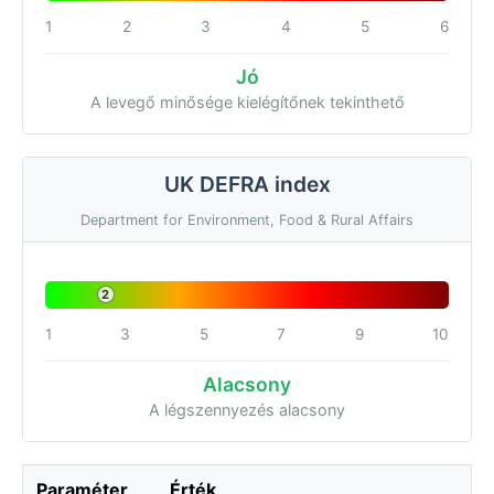
1
2
3
4
5
6
Jó
A levegő minősége kielégítőnek tekinthető
UK DEFRA index
Department for Environment, Food & Rural Affairs
2
1
3
5
7
9
10
Alacsony
A légszennyezés alacsony
Paraméter
Érték