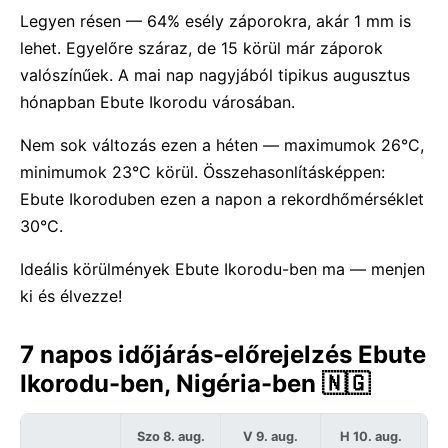
Legyen résen — 64% esély záporokra, akár 1 mm is
lehet. Egyelőre száraz, de 15 körül már záporok
valószínűek. A mai nap nagyjából tipikus augusztus
hónapban Ebute Ikorodu városában.
Nem sok változás ezen a héten — maximumok 26°C,
minimumok 23°C körül. Összehasonlításképpen:
Ebute Ikoroduben ezen a napon a rekordhőmérséklet
30°C.
Ideális körülmények Ebute Ikorodu-ben ma — menjen
ki és élvezze!
7 napos időjárás-előrejelzés Ebute
Ikorodu-ben, Nigéria-ben 🇳🇬
Szo 8. aug.
V 9. aug.
H 10. aug.
K