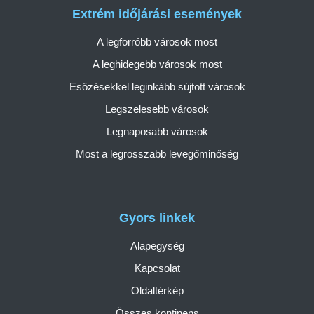
Extrém időjárási események
A legforróbb városok most
A leghidegebb városok most
Esőzésekkel leginkább sújtott városok
Legszelesebb városok
Legnaposabb városok
Most a legrosszabb levegőminőség
Gyors linkek
Alapegység
Kapcsolat
Oldaltérkép
Összes kontinens