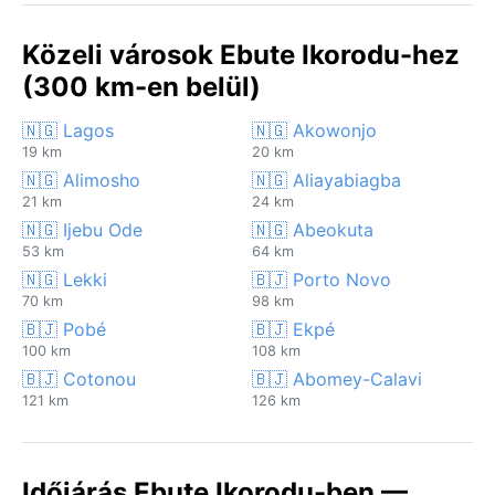
Közeli városok Ebute Ikorodu-hez
(300 km-en belül)
🇳🇬 Lagos
🇳🇬 Akowonjo
19 km
20 km
🇳🇬 Alimosho
🇳🇬 Aliayabiagba
21 km
24 km
🇳🇬 Ijebu Ode
🇳🇬 Abeokuta
53 km
64 km
🇳🇬 Lekki
🇧🇯 Porto Novo
70 km
98 km
🇧🇯 Pobé
🇧🇯 Ekpé
100 km
108 km
🇧🇯 Cotonou
🇧🇯 Abomey-Calavi
121 km
126 km
Időjárás Ebute Ikorodu-ben —