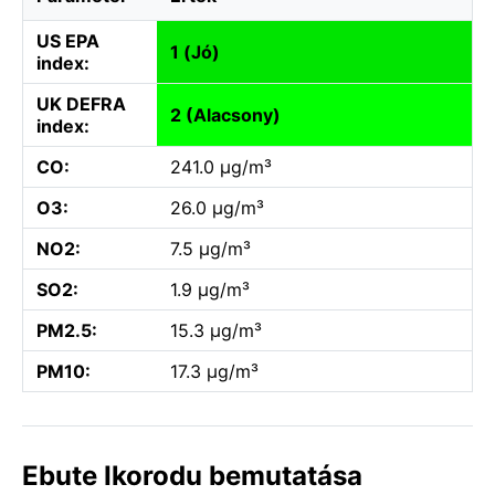
US EPA
1 (Jó)
index:
UK DEFRA
2 (Alacsony)
index:
CO:
241.0 µg/m³
O3:
26.0 µg/m³
NO2:
7.5 µg/m³
SO2:
1.9 µg/m³
PM2.5:
15.3 µg/m³
PM10:
17.3 µg/m³
Ebute Ikorodu bemutatása