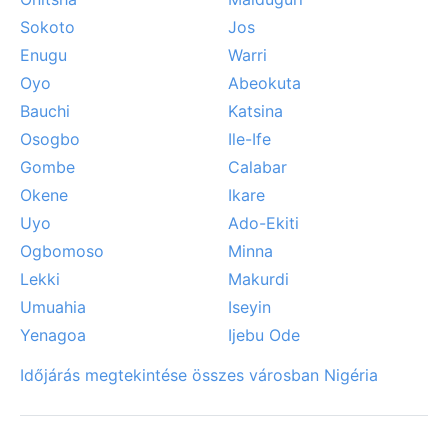
Sokoto
Jos
Enugu
Warri
Oyo
Abeokuta
Bauchi
Katsina
Osogbo
Ile-Ife
Gombe
Calabar
Okene
Ikare
Uyo
Ado-Ekiti
Ogbomoso
Minna
Lekki
Makurdi
Umuahia
Iseyin
Yenagoa
Ijebu Ode
Időjárás megtekintése összes városban Nigéria