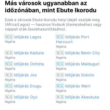
Más városok ugyanabban az
időzónában, mint Ebute Ikorodu
Ezek a városok Ebute Ikorodu helyi idejét osztják meg
(Africa/Lagos) — hasznos hívások ütemezéséhez vagy
nappali órák összehasonlításához.
🇳🇬 Időjárás Lagos
🇳🇬 Időjárás Port
Harcourt
Nigéria
Nigéria
🇳🇬 Időjárás Kaduna
🇳🇬 Időjárás Benin City
Nigéria
Nigéria
🇳🇬 Időjárás Onitsha
🇳🇬 Időjárás Maiduguri
Nigéria
Nigéria
🇳🇬 Időjárás Jos
🇳🇬 Időjárás Sokoto
Nigéria
Nigéria
🇳🇬 Időjárás Enugu
🇳🇬 Időjárás Warri
Nigéria
Nigéria
🇳🇬 Időjárás Oyo
🇳🇬 Időjárás Abeokuta
Nigéria
Nigéria