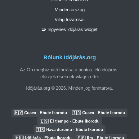
Minden ország
Világ fővárosai
🧩 Ingyenes időjárás widget
Rólunk Időjárás.org
Az Ön megbízható forrása a pontos, élő időjárás-
előrejelzéseknek világszerte.
Időjárás.org © 2026. Minden jog fenntartva.
🇲🇾
🇮🇩
Cuaca · Ebute Ikorodu
Cuaca · Ebute Ikorodu
🇪🇸
El tiempo · Ebute Ikorodu
🇹🇷
Hava durumu · Ebute Ikorodu
🇭🇺
🇪🇪
Időjárás · Ebute Ikorodu
Ilm · Ebute Ikorodu