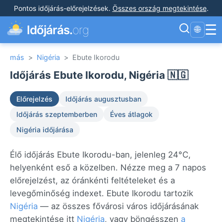
Pontos időjárás-előrejelzések
.
Összes ország megtekintése
.
☰
Időjárás.
org
🌐
más
>
Nigéria
>
Ebute Ikorodu
Időjárás Ebute Ikorodu, Nigéria 🇳🇬
Előrejelzés
Időjárás augusztusban
Időjárás szeptemberben
Éves átlagok
Nigéria időjárása
Élő időjárás Ebute Ikorodu-ban, jelenleg 24°C,
helyenként eső a közelben. Nézze meg a 7 napos
előrejelzést, az óránkénti feltételeket és a
levegőminőség indexet. Ebute Ikorodu tartozik
Nigéria
— az összes fővárosi város időjárásának
megtekintése itt
Nigéria
, vagy böngésszen
a