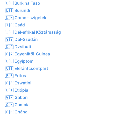
🇧🇫 Burkina Faso
🇧🇮 Burundi
🇰🇲 Comor-szigetek
🇹🇩 Csád
🇿🇦 Dél-afrikai Köztársaság
🇸🇸 Dél-Szudán
🇩🇯 Dzsibuti
🇬🇶 Egyenlítői-Guinea
🇪🇬 Egyiptom
🇨🇮 Elefántcsontpart
🇪🇷 Eritrea
🇸🇿 Eswatini
🇪🇹 Etiópia
🇬🇦 Gabon
🇬🇲 Gambia
🇬🇭 Ghána