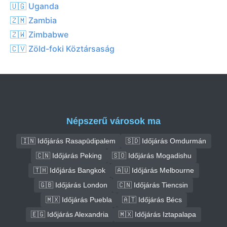
🇺🇬 Uganda
🇿🇲 Zambia
🇿🇼 Zimbabwe
🇨🇻 Zöld-foki Köztársaság
Népszerű városok ma
🇮🇳 Időjárás Rasapūdipalem
🇸🇩 Időjárás Omdurmán
🇨🇳 Időjárás Peking
🇸🇴 Időjárás Mogadishu
🇹🇭 Időjárás Bangkok
🇦🇺 Időjárás Melbourne
🇬🇧 Időjárás London
🇨🇳 Időjárás Tiencsin
🇲🇽 Időjárás Puebla
🇦🇹 Időjárás Bécs
🇪🇬 Időjárás Alexandria
🇲🇽 Időjárás Iztapalapa