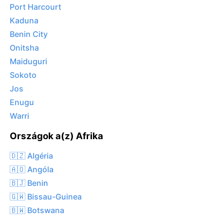
Port Harcourt
Kaduna
Benin City
Onitsha
Maiduguri
Sokoto
Jos
Enugu
Warri
Országok a(z) Afrika
🇩🇿 Algéria
🇦🇴 Angóla
🇧🇯 Benin
🇬🇼 Bissau-Guinea
🇧🇼 Botswana