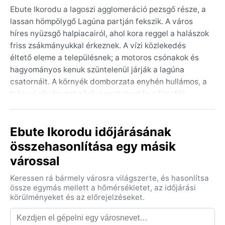
Ebute Ikorodu a lagoszi agglomeráció pezsgő része, a
lassan hömpölygő Lagúna partján fekszik. A város
híres nyüzsgő halpiacairól, ahol kora reggel a halászok
friss zsákmányukkal érkeznek. A vízi közlekedés
éltető eleme a településnek; a motoros csónakok és
hagyományos kenuk szüntelenül járják a lagúna
csatornáit. A környék domborzata enyhén hullámos, a
trópusi növényzet sűrű, a part mentén pálmafák
sorakoznak. A belváros élénk, az utcákat árusok,
kisebb boltok és motoros taxik népesítik be – a város
Ebute Ikorodu időjárásának
minden porcikája lüktető, autentikus nigériai életet
mutat.
összehasonlítása egy másik
várossal
A város éghajlata a Köppen-féle Aw osztályba
tartozik, azaz trópusi szavanna. Két évszak uralkodik:
Keressen rá bármely városra világszerte, és hasonlítsa
a hosszú esős időszak márciustól októberig tart,
össze egymás mellett a hőmérsékletet, az időjárási
ilyenkor szinte napi rendszerességgel zuhog a trópusi
körülményeket és az előrejelzéseket.
zápor, a levegő párás, a hőmérséklet 30 Celsius-fok
körül mozog. A rövid, szárazabb tél novembertől