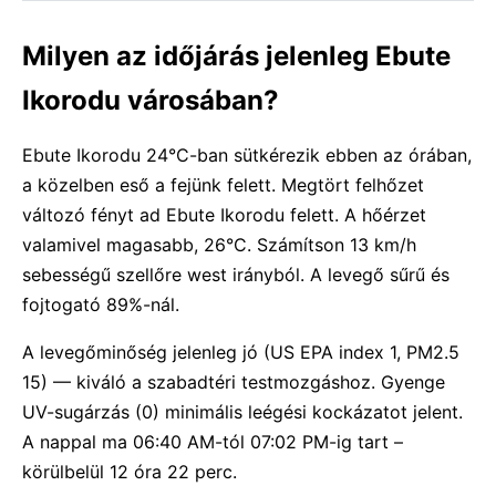
Milyen az időjárás jelenleg Ebute
Ikorodu városában?
Ebute Ikorodu 24°C-ban sütkérezik ebben az órában,
a közelben eső a fejünk felett. Megtört felhőzet
változó fényt ad Ebute Ikorodu felett. A hőérzet
valamivel magasabb, 26°C. Számítson 13 km/h
sebességű szellőre west irányból. A levegő sűrű és
fojtogató 89%-nál.
A levegőminőség jelenleg jó (US EPA index 1, PM2.5
15) — kiváló a szabadtéri testmozgáshoz. Gyenge
UV-sugárzás (0) minimális leégési kockázatot jelent.
A nappal ma 06:40 AM-tól 07:02 PM-ig tart –
körülbelül 12 óra 22 perc.