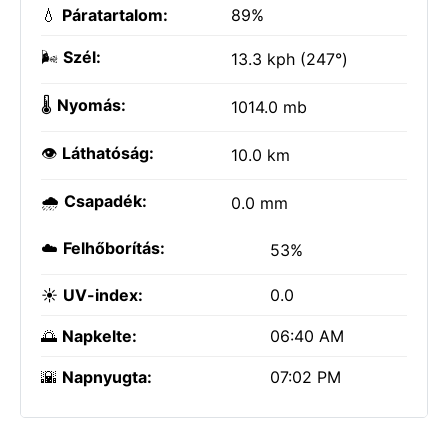
💧
Páratartalom:
89%
🌬️
Szél:
13.3 kph (247°)
🌡️
Nyomás:
1014.0 mb
👁️
Láthatóság:
10.0 km
🌧️
Csapadék:
0.0 mm
☁️
Felhőborítás:
53%
☀️
UV-index:
0.0
🌅
Napkelte:
06:40 AM
🌇
Napnyugta:
07:02 PM