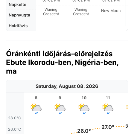
07:02 PM
07:02 PM
07:02 PM
Napkelte
Waning
Waning
New Moon
N
Crescent
Crescent
Napnyugta
Holdfázis
Óránkénti időjárás-előrejelzés
Ebute Ikorodu-ben, Nigéria-ben,
ma
Saturday, August 08, 2026
8
9
10
11
1
28.0°C
27.
27.0°
26.0°C
26.0°