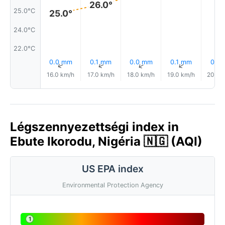
26.0°
25.0°C
25.0°
24.0°C
22.0°C
0.0 mm
0.1 mm
0.0 mm
0.1 mm
0.1 
↑
↑
↑
↑
16.0 km/h
17.0 km/h
18.0 km/h
19.0 km/h
20.0 
Légszennyezettségi index in
Ebute Ikorodu, Nigéria 🇳🇬 (AQI)
US EPA index
Environmental Protection Agency
1