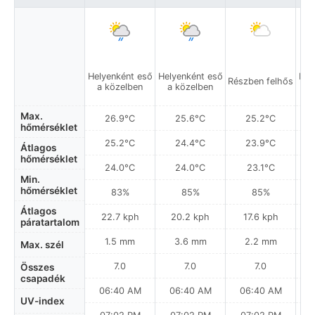
Helyenként eső
Helyenként eső
Hel
Részben felhős
a közelben
a közelben
a
Max.
26.9°C
25.6°C
25.2°C
hőmérséklet
25.2°C
24.4°C
23.9°C
Átlagos
hőmérséklet
24.0°C
24.0°C
23.1°C
Min.
hőmérséklet
83%
85%
85%
Átlagos
22.7 kph
20.2 kph
17.6 kph
páratartalom
1.5 mm
3.6 mm
2.2 mm
Max. szél
7.0
7.0
7.0
Összes
csapadék
06:40 AM
06:40 AM
06:40 AM
0
UV-index