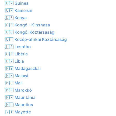
🇬🇳 Guinea
🇨🇲 Kamerun
🇰🇪 Kenya
🇨🇩 Kongó - Kinshasa
🇨🇬 Kongói Köztársaság
🇨🇫 Közép-afrikai Köztársaság
🇱🇸 Lesotho
🇱🇷 Libéria
🇱🇾 Líbia
🇲🇬 Madagaszkár
🇲🇼 Malawi
🇲🇱 Mali
🇲🇦 Marokkó
🇲🇷 Mauritánia
🇲🇺 Mauritius
🇾🇹 Mayotte