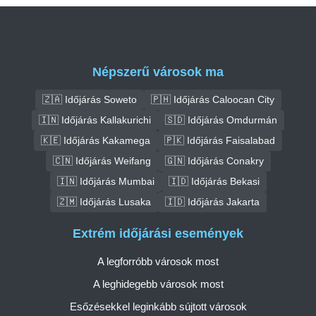
Népszerű városok ma
🇿🇦 Időjárás Soweto
🇵🇭 Időjárás Caloocan City
🇮🇳 Időjárás Kallakurichi
🇸🇩 Időjárás Omdurmán
🇰🇪 Időjárás Kakamega
🇵🇰 Időjárás Faisalabad
🇨🇳 Időjárás Weifang
🇬🇳 Időjárás Conakry
🇮🇳 Időjárás Mumbai
🇮🇩 Időjárás Bekasi
🇿🇲 Időjárás Lusaka
🇮🇩 Időjárás Jakarta
Extrém időjárási események
A legforróbb városok most
A leghidegebb városok most
Esőzésekkel leginkább sújtott városok