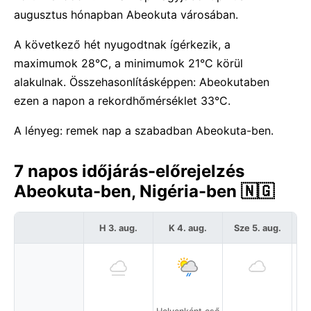
augusztus hónapban Abeokuta városában.
A következő hét nyugodtnak ígérkezik, a
maximumok 28°C, a minimumok 21°C körül
alakulnak. Összehasonlításképpen: Abeokutaben
ezen a napon a rekordhőmérséklet 33°C.
A lényeg: remek nap a szabadban Abeokuta-ben.
7 napos időjárás-előrejelzés
Abeokuta-ben, Nigéria-ben 🇳🇬
H 3. aug.
K 4. aug.
Sze 5. aug.
C