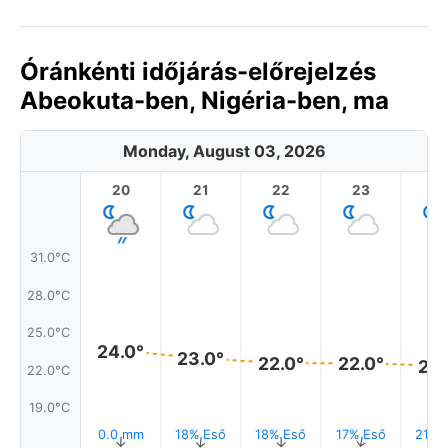
Óránkénti időjárás-előrejelzés
Abeokuta-ben, Nigéria-ben, ma
Monday, August 03, 2026
20
21
22
23
31.0°C
28.0°C
25.0°C
24.0°
23.0°
22.0°
22.0°
22.
22.0°C
19.0°C
0.0 mm
18% Eső
18% Eső
17% Eső
21% 
↑
↑
↑
↑