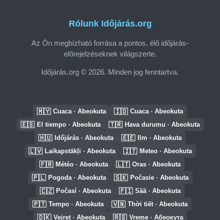
Rólunk Időjárás.org
Az Ön megbízható forrása a pontos, élő időjárás-
előrejelzéseknek világszerte.
Időjárás.org © 2026. Minden jog fenntartva.
🇲🇾
🇮🇩
Cuaca · Abeokuta
Cuaca · Abeokuta
🇪🇸
🇹🇷
El tiempo · Abeokuta
Hava durumu · Abeokuta
🇭🇺
🇪🇪
Időjárás · Abeokuta
Ilm · Abeokuta
🇱🇻
🇮🇹
Laikapstākļi · Abeokuta
Meteo · Abeokuta
🇫🇷
🇱🇹
Météo · Abeokuta
Oras · Abeokuta
🇵🇱
🇸🇰
Pogoda · Abeokuta
Počasie · Abeokuta
🇨🇿
🇫🇮
Počasí · Abeokuta
Sää · Abeokuta
🇵🇹
🇻🇳
Tempo · Abeokuta
Thời tiết · Abeokuta
🇩🇰
🇷🇸
Vejret · Abeokuta
Vreme · Абеокута