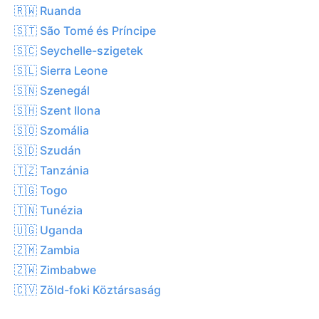
🇷🇼 Ruanda
🇸🇹 São Tomé és Príncipe
🇸🇨 Seychelle-szigetek
🇸🇱 Sierra Leone
🇸🇳 Szenegál
🇸🇭 Szent Ilona
🇸🇴 Szomália
🇸🇩 Szudán
🇹🇿 Tanzánia
🇹🇬 Togo
🇹🇳 Tunézia
🇺🇬 Uganda
🇿🇲 Zambia
🇿🇼 Zimbabwe
🇨🇻 Zöld-foki Köztársaság