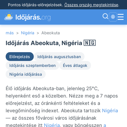
Pontos időjárás-előrejelzések
.
Összes ország megtekintése
.
☰
Időjárás.
org
🌐
más
>
Nigéria
>
Abeokuta
Időjárás Abeokuta, Nigéria 🇳🇬
Előrejelzés
Időjárás augusztusban
Időjárás szeptemberben
Éves átlagok
Nigéria időjárása
Élő időjárás Abeokuta-ban, jelenleg 25°C,
helyenként eső a közelben. Nézze meg a 7 napos
előrejelzést, az óránkénti feltételeket és a
levegőminőség indexet. Abeokuta tartozik
Nigéria
— az összes fővárosi város időjárásának
megtekintése itt
Nigéria
, vagy böngésszen
a