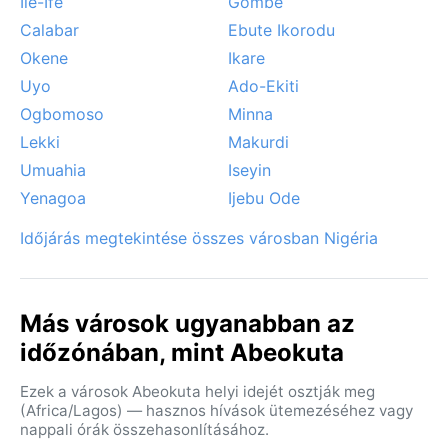
Ile-Ife
Gombe
Calabar
Ebute Ikorodu
Okene
Ikare
Uyo
Ado-Ekiti
Ogbomoso
Minna
Lekki
Makurdi
Umuahia
Iseyin
Yenagoa
Ijebu Ode
Időjárás megtekintése összes városban Nigéria
Más városok ugyanabban az
időzónában, mint Abeokuta
Ezek a városok Abeokuta helyi idejét osztják meg
(Africa/Lagos) — hasznos hívások ütemezéséhez vagy
nappali órák összehasonlításához.