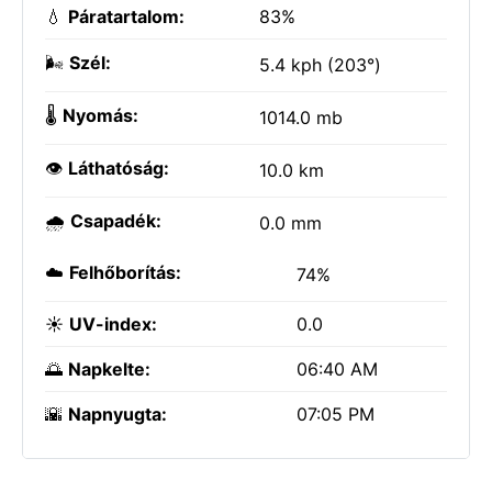
💧
Páratartalom:
83%
🌬️
Szél:
5.4 kph (203°)
🌡️
Nyomás:
1014.0 mb
👁️
Láthatóság:
10.0 km
🌧️
Csapadék:
0.0 mm
☁️
Felhőborítás:
74%
☀️
UV-index:
0.0
🌅
Napkelte:
06:40 AM
🌇
Napnyugta:
07:05 PM