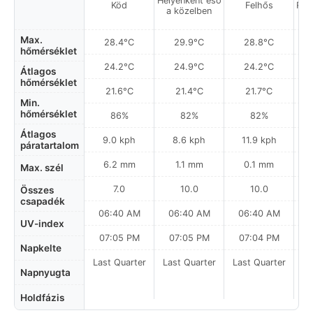
Helyenként eső
Köd
Felhős
Rés
a közelben
Max.
28.4°C
29.9°C
28.8°C
hőmérséklet
24.2°C
24.9°C
24.2°C
Átlagos
hőmérséklet
21.6°C
21.4°C
21.7°C
Min.
hőmérséklet
86%
82%
82%
Átlagos
9.0 kph
8.6 kph
11.9 kph
páratartalom
6.2 mm
1.1 mm
0.1 mm
Max. szél
7.0
10.0
10.0
Összes
csapadék
06:40 AM
06:40 AM
06:40 AM
0
UV-index
07:05 PM
07:05 PM
07:04 PM
Napkelte
Last Quarter
Last Quarter
Last Quarter
La
Napnyugta
Holdfázis