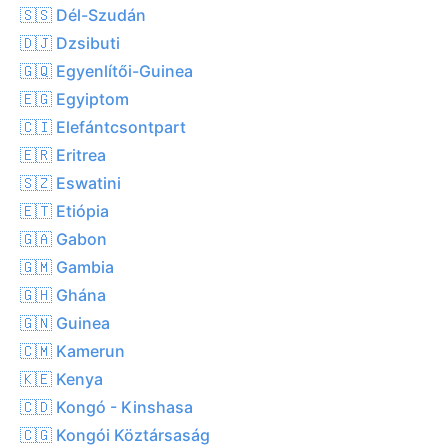
🇸🇸 Dél-Szudán
🇩🇯 Dzsibuti
🇬🇶 Egyenlítői-Guinea
🇪🇬 Egyiptom
🇨🇮 Elefántcsontpart
🇪🇷 Eritrea
🇸🇿 Eswatini
🇪🇹 Etiópia
🇬🇦 Gabon
🇬🇲 Gambia
🇬🇭 Ghána
🇬🇳 Guinea
🇨🇲 Kamerun
🇰🇪 Kenya
🇨🇩 Kongó - Kinshasa
🇨🇬 Kongói Köztársaság