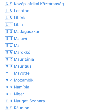
🇨🇫 Közép-afrikai Köztársaság
🇱🇸 Lesotho
🇱🇷 Libéria
🇱🇾 Líbia
🇲🇬 Madagaszkár
🇲🇼 Malawi
🇲🇱 Mali
🇲🇦 Marokkó
🇲🇷 Mauritánia
🇲🇺 Mauritius
🇾🇹 Mayotte
🇲🇿 Mozambik
🇳🇦 Namíbia
🇳🇪 Niger
🇪🇭 Nyugat-Szahara
🇷🇪 Réunion