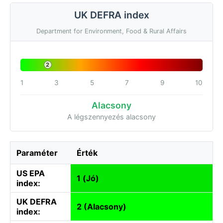
UK DEFRA index
Department for Environment, Food & Rural Affairs
2
1
3
5
7
9
10
Alacsony
A légszennyezés alacsony
Paraméter
Érték
US EPA
1 (Jó)
index:
UK DEFRA
2 (Alacsony)
index: