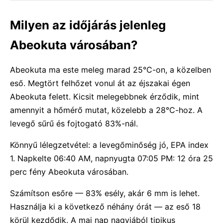
Milyen az időjárás jelenleg
Abeokuta városában?
Abeokuta ma este meleg marad 25°C-on, a közelben
eső. Megtört felhőzet vonul át az éjszakai égen
Abeokuta felett. Kicsit melegebbnek érződik, mint
amennyit a hőmérő mutat, közelebb a 28°C-hoz. A
levegő sűrű és fojtogató 83%-nál.
Könnyű lélegzetvétel: a levegőminőség jó, EPA index
1. Napkelte 06:40 AM, napnyugta 07:05 PM: 12 óra 25
perc fény Abeokuta városában.
Számítson esőre — 83% esély, akár 6 mm is lehet.
Használja ki a következő néhány órát — az eső 18
körül kezdődik. A mai nap nagyjából tipikus