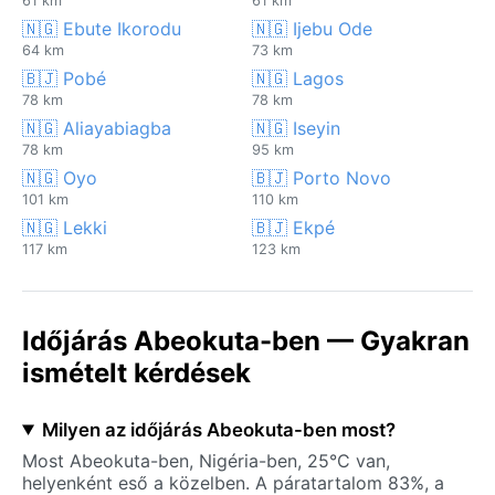
61 km
61 km
🇳🇬 Ebute Ikorodu
🇳🇬 Ijebu Ode
64 km
73 km
🇧🇯 Pobé
🇳🇬 Lagos
78 km
78 km
🇳🇬 Aliayabiagba
🇳🇬 Iseyin
78 km
95 km
🇳🇬 Oyo
🇧🇯 Porto Novo
101 km
110 km
🇳🇬 Lekki
🇧🇯 Ekpé
117 km
123 km
Időjárás Abeokuta-ben — Gyakran
ismételt kérdések
Milyen az időjárás Abeokuta-ben most?
Most Abeokuta-ben, Nigéria-ben, 25°C van,
helyenként eső a közelben. A páratartalom 83%, a