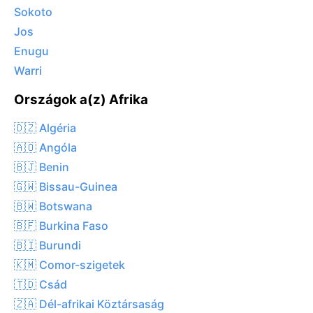
Sokoto
Jos
Enugu
Warri
Országok a(z) Afrika
🇩🇿 Algéria
🇦🇴 Angóla
🇧🇯 Benin
🇬🇼 Bissau-Guinea
🇧🇼 Botswana
🇧🇫 Burkina Faso
🇧🇮 Burundi
🇰🇲 Comor-szigetek
🇹🇩 Csád
🇿🇦 Dél-afrikai Köztársaság