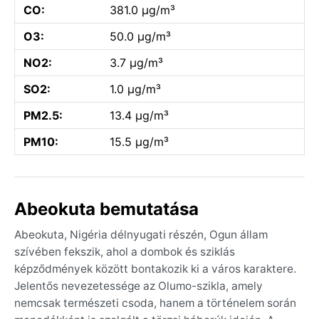
CO:
381.0 µg/m³
O3:
50.0 µg/m³
NO2:
3.7 µg/m³
SO2:
1.0 µg/m³
PM2.5:
13.4 µg/m³
PM10:
15.5 µg/m³
Abeokuta bemutatása
Abeokuta, Nigéria délnyugati részén, Ogun állam
szívében fekszik, ahol a dombok és sziklás
képződmények között bontakozik ki a város karaktere.
Jelentős nevezetessége az Olumo-szikla, amely
nemcsak természeti csoda, hanem a történelem során