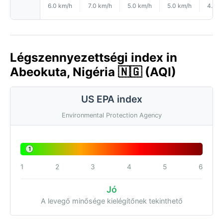
6.0 km/h
7.0 km/h
5.0 km/h
5.0 km/h
4.0 k
Légszennyezettségi index in
Abeokuta, Nigéria 🇳🇬 (AQI)
US EPA index
Environmental Protection Agency
1
1
2
3
4
5
6
Jó
A levegő minősége kielégítőnek tekinthető