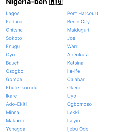
Nigéria-ben 🇳🇬
Lagos
Port Harcourt
Kaduna
Benin City
Onitsha
Maiduguri
Sokoto
Jos
Enugu
Warri
Oyo
Abeokuta
Bauchi
Katsina
Osogbo
Ile-Ife
Gombe
Calabar
Ebute Ikorodu
Okene
Ikare
Uyo
Ado-Ekiti
Ogbomoso
Minna
Lekki
Makurdi
Iseyin
Yenagoa
Ijebu Ode