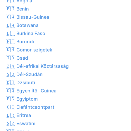
🇦🇴 Angóla
🇧🇯 Benin
🇬🇼 Bissau-Guinea
🇧🇼 Botswana
🇧🇫 Burkina Faso
🇧🇮 Burundi
🇰🇲 Comor-szigetek
🇹🇩 Csád
🇿🇦 Dél-afrikai Köztársaság
🇸🇸 Dél-Szudán
🇩🇯 Dzsibuti
🇬🇶 Egyenlítői-Guinea
🇪🇬 Egyiptom
🇨🇮 Elefántcsontpart
🇪🇷 Eritrea
🇸🇿 Eswatini