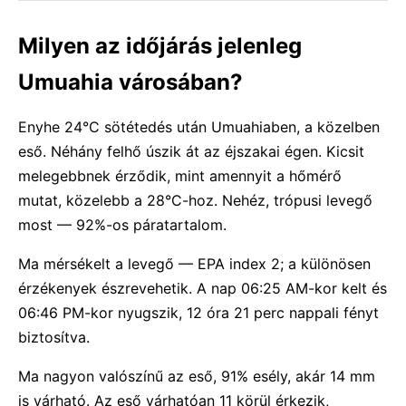
Milyen az időjárás jelenleg
Umuahia városában?
Enyhe 24°C sötétedés után Umuahiaben, a közelben
eső. Néhány felhő úszik át az éjszakai égen. Kicsit
melegebbnek érződik, mint amennyit a hőmérő
mutat, közelebb a 28°C-hoz. Nehéz, trópusi levegő
most — 92%-os páratartalom.
Ma mérsékelt a levegő — EPA index 2; a különösen
érzékenyek észrevehetik. A nap 06:25 AM-kor kelt és
06:46 PM-kor nyugszik, 12 óra 21 perc nappali fényt
biztosítva.
Ma nagyon valószínű az eső, 91% esély, akár 14 mm
is várható. Az eső várhatóan 11 körül érkezik,