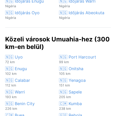
🇳🇬 Időjárás Enugu
🇳🇬 Időjárás Warri
Nigéria
Nigéria
🇳🇬 Időjárás Oyo
🇳🇬 Időjárás Abeokuta
Nigéria
Nigéria
Közeli városok Umuahia-hez (300
km-en belül)
🇳🇬 Uyo
🇳🇬 Port Harcourt
72 km
99 km
🇳🇬 Enugu
🇳🇬 Onitsha
102 km
105 km
🇳🇬 Calabar
🇳🇬 Yenagoa
112 km
151 km
🇳🇬 Warri
🇳🇬 Sapele
193 km
205 km
🇳🇬 Benin City
🇨🇲 Kumba
226 km
238 km
🇨🇲 Buea
🇬🇶 Rebola