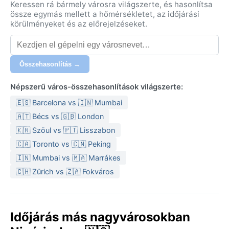
Keressen rá bármely városra világszerte, és hasonlítsa
össze egymás mellett a hőmérsékletet, az időjárási
körülményeket és az előrejelzéseket.
Összehasonlítás →
Népszerű város-összehasonlítások világszerte:
🇪🇸 Barcelona vs 🇮🇳 Mumbai
🇦🇹 Bécs vs 🇬🇧 London
🇰🇷 Szöul vs 🇵🇹 Lisszabon
🇨🇦 Toronto vs 🇨🇳 Peking
🇮🇳 Mumbai vs 🇲🇦 Marrákes
🇨🇭 Zürich vs 🇿🇦 Fokváros
Időjárás más nagyvárosokban