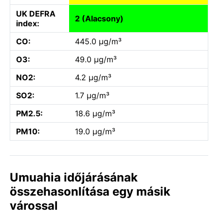
UK DEFRA
2 (Alacsony)
index:
CO:
445.0 µg/m³
O3:
49.0 µg/m³
NO2:
4.2 µg/m³
SO2:
1.7 µg/m³
PM2.5:
18.6 µg/m³
PM10:
19.0 µg/m³
Umuahia időjárásának
összehasonlítása egy másik
várossal