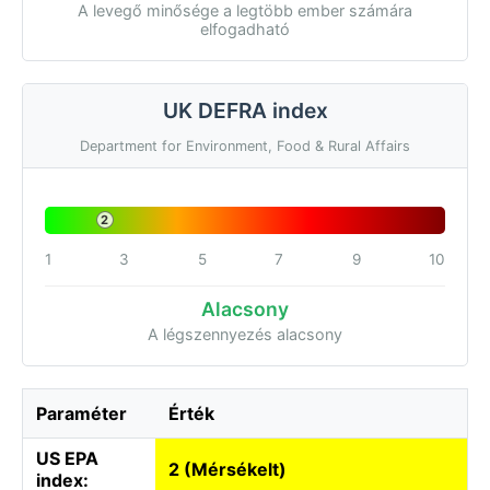
A levegő minősége a legtöbb ember számára
elfogadható
UK DEFRA index
Department for Environment, Food & Rural Affairs
2
1
3
5
7
9
10
Alacsony
A légszennyezés alacsony
Paraméter
Érték
US EPA
2 (Mérsékelt)
index: