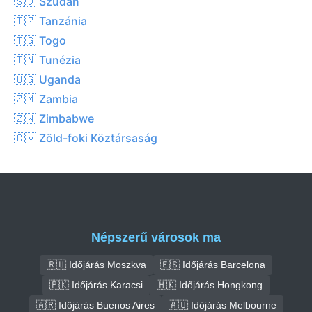
🇸🇩 Szudán
🇹🇿 Tanzánia
🇹🇬 Togo
🇹🇳 Tunézia
🇺🇬 Uganda
🇿🇲 Zambia
🇿🇼 Zimbabwe
🇨🇻 Zöld-foki Köztársaság
Népszerű városok ma
🇷🇺 Időjárás Moszkva
🇪🇸 Időjárás Barcelona
🇵🇰 Időjárás Karacsi
🇭🇰 Időjárás Hongkong
🇦🇷 Időjárás Buenos Aires
🇦🇺 Időjárás Melbourne