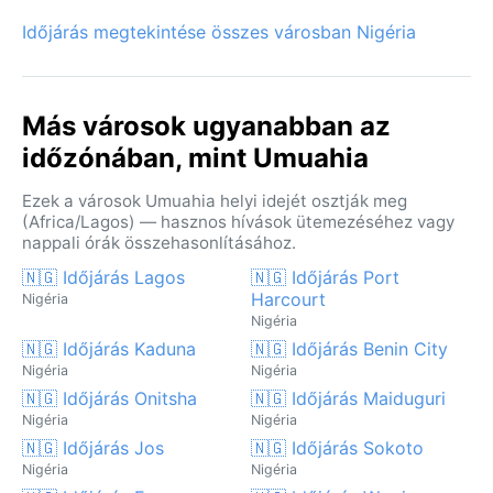
Időjárás megtekintése összes városban Nigéria
Más városok ugyanabban az
időzónában, mint Umuahia
Ezek a városok Umuahia helyi idejét osztják meg
(Africa/Lagos) — hasznos hívások ütemezéséhez vagy
nappali órák összehasonlításához.
🇳🇬 Időjárás Lagos
🇳🇬 Időjárás Port
Harcourt
Nigéria
Nigéria
🇳🇬 Időjárás Kaduna
🇳🇬 Időjárás Benin City
Nigéria
Nigéria
🇳🇬 Időjárás Onitsha
🇳🇬 Időjárás Maiduguri
Nigéria
Nigéria
🇳🇬 Időjárás Jos
🇳🇬 Időjárás Sokoto
Nigéria
Nigéria