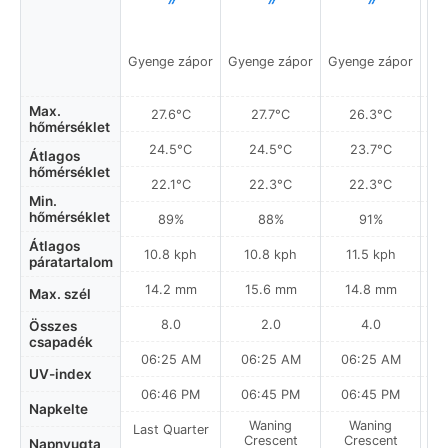
Gyenge zápor
Gyenge zápor
Gyenge zápor
Gy
Max.
27.6°C
27.7°C
26.3°C
hőmérséklet
24.5°C
24.5°C
23.7°C
Átlagos
hőmérséklet
22.1°C
22.3°C
22.3°C
Min.
hőmérséklet
89%
88%
91%
Átlagos
10.8 kph
10.8 kph
11.5 kph
páratartalom
14.2 mm
15.6 mm
14.8 mm
Max. szél
8.0
2.0
4.0
Összes
csapadék
06:25 AM
06:25 AM
06:25 AM
0
UV-index
06:46 PM
06:45 PM
06:45 PM
Napkelte
Waning
Waning
Last Quarter
Crescent
Crescent
Napnyugta