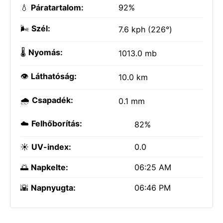
💧
Páratartalom:
92%
🌬️
Szél:
7.6 kph (226°)
🌡️
Nyomás:
1013.0 mb
👁️
Láthatóság:
10.0 km
🌧️
Csapadék:
0.1 mm
☁️
Felhőborítás:
82%
☀️
UV-index:
0.0
🌅
Napkelte:
06:25 AM
🌇
Napnyugta:
06:46 PM