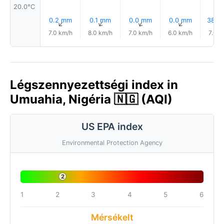
20.0°C
0.2 mm
0.1 mm
0.0 mm
0.0 mm
38% 
↑
↑
↑
↑
7.0 km/h
8.0 km/h
7.0 km/h
6.0 km/h
7.0 k
Légszennyezettségi index in
Umuahia, Nigéria 🇳🇬 (AQI)
US EPA index
Environmental Protection Agency
2
1
2
3
4
5
6
Mérsékelt