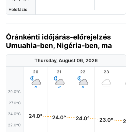
Holdfázis
Óránkénti időjárás-előrejelzés
Umuahia-ben, Nigéria-ben, ma
Thursday, August 06, 2026
20
21
22
23
29.0°C
27.0°C
24.0°C
24.0°
24.0°
24.0°
23.0°
23.
22.0°C