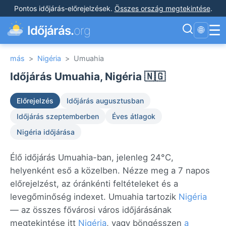
Pontos időjárás-előrejelzések
.
Összes ország megtekintése
.
☰
Időjárás.
org
🌐
más
>
Nigéria
>
Umuahia
Időjárás Umuahia, Nigéria 🇳🇬
Előrejelzés
Időjárás augusztusban
Időjárás szeptemberben
Éves átlagok
Nigéria időjárása
Élő időjárás Umuahia-ban, jelenleg 24°C,
helyenként eső a közelben. Nézze meg a 7 napos
előrejelzést, az óránkénti feltételeket és a
levegőminőség indexet. Umuahia tartozik
Nigéria
— az összes fővárosi város időjárásának
megtekintése itt
Nigéria
, vagy böngésszen
a