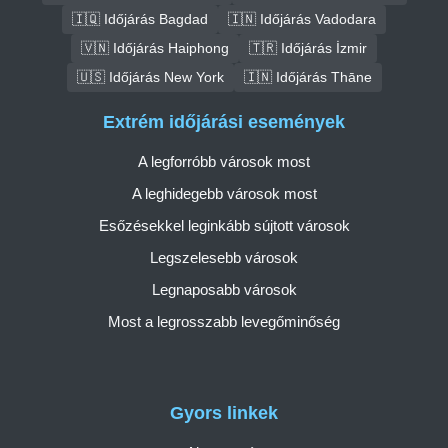
🇮🇶 Időjárás Bagdad
🇮🇳 Időjárás Vadodara
🇻🇳 Időjárás Haiphong
🇹🇷 Időjárás İzmir
🇺🇸 Időjárás New York
🇮🇳 Időjárás Thāne
Extrém időjárási események
A legforróbb városok most
A leghidegebb városok most
Esőzésekkel leginkább sújtott városok
Legszelesebb városok
Legnaposabb városok
Most a legrosszabb levegőminőség
Gyors linkek