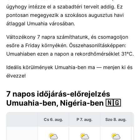
úgyhogy intézze el a szabadtéri terveit addig. Ez
pontosan megegyezik a szokásos augusztus havi
átlaggal Umuahia városában.
Változékony 7 napra számíthatunk, és csomagoljon
esőre a Friday környékén. Összehasonlításképpen:
Umuahiaben ezen a napon a rekordhőmérséklet 31°C.
Ideális körülmények Umuahia-ben ma — menjen ki és
élvezze!
7 napos időjárás-előrejelzés
Umuahia-ben, Nigéria-ben 🇳🇬
Cs 6. aug.
P 7. aug.
Szo 8. aug.