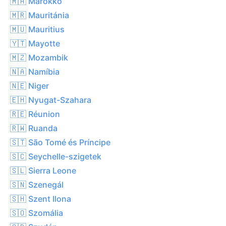
🇲🇦 Marokkó
🇲🇷 Mauritánia
🇲🇺 Mauritius
🇾🇹 Mayotte
🇲🇿 Mozambik
🇳🇦 Namíbia
🇳🇪 Niger
🇪🇭 Nyugat-Szahara
🇷🇪 Réunion
🇷🇼 Ruanda
🇸🇹 São Tomé és Príncipe
🇸🇨 Seychelle-szigetek
🇸🇱 Sierra Leone
🇸🇳 Szenegál
🇸🇭 Szent Ilona
🇸🇴 Szomália