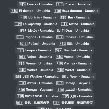
🇲🇾
🇮🇩
Cuaca · Umuahia
Cuaca · Umuahia
🇪🇸
🇹🇷
El tiempo · Umuahia
Hava durumu · Umuahia
🇭🇺
🇪🇪
Időjárás · Umuahia
Ilm · Umuahia
🇱🇻
🇮🇹
Laikapstākļi · Umuahia
Meteo · Umuahia
🇫🇷
🇱🇹
Météo · Umuahia
Oras · Umuahia
🇵🇱
🇸🇰
Pogoda · Umuahia
Počasie · Umuahia
🇨🇿
🇫🇮
Počasí · Umuahia
Sää · Umuahia
🇵🇹
🇻🇳
Tempo · Umuahia
Thời tiết · Umuahia
🇩🇰
🇷🇸
Vejret · Umuahia
Vreme · Umuahia
🇸🇮
🇷🇴
Vreme · Umuahia
Vremea · Umuahia
🇸🇪
🇳🇴
Vädret · Umuahia
Været · Umuahia
🇬🇧🇺🇸
🇳🇱
Weather · Umuahia
Weer · Umuahia
🇩🇪
🇺🇦
Wetter · Umuahia
Погода · Умуахія
🇷🇺
🇸🇦
Погода · Умуахия
الطقس · Umuahia
🇹🇭
🇯🇵
สภาพอากาศ · Umuahia
天気 · Umuahia
🇭🇰
🇹🇼
天氣 · 乌穆阿希亚
天氣預報 · 烏穆阿希亞