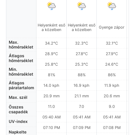
Helyenként eső
Helyenként eső
Gyenge zápor
Gy
a közelben
a közelben
Max.
34.2°C
32.3°C
32.1°C
hőmérséklet
28.9°C
27.8°C
27.9°C
Átlagos
hőmérséklet
25.8°C
25.3°C
24.6°C
Min.
hőmérséklet
81%
88%
86%
Átlagos
14.0 kph
16.9 kph
11.9 kph
páratartalom
20.9 mm
21.1 mm
20.6 mm
Max. szél
11.0
7.0
9.0
Összes
csapadék
05:40 AM
05:41 AM
05:41 AM
0
UV-index
07:10 PM
07:09 PM
07:08 PM
Napkelte