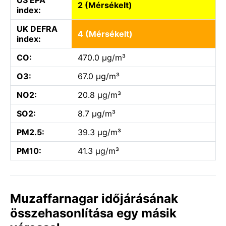
2 (Mérsékelt)
index:
UK DEFRA
4 (Mérsékelt)
index:
CO:
470.0 µg/m³
O3:
67.0 µg/m³
NO2:
20.8 µg/m³
SO2:
8.7 µg/m³
PM2.5:
39.3 µg/m³
PM10:
41.3 µg/m³
Muzaffarnagar időjárásának
összehasonlítása egy másik