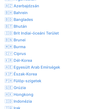
🇦🇿 Azerbajdzsán
🇧🇭 Bahrein
🇧🇩 Banglades
🇧🇹 Bhután
🇮🇴 Brit Indiai-óceáni Terület
🇧🇳 Brunei
🇲🇲 Burma
🇨🇾 Ciprus
🇰🇷 Dél-Korea
🇦🇪 Egyesült Arab Emírségek
🇰🇵 Észak-Korea
🇵🇭 Fülöp-szigetek
🇬🇪 Grúzia
🇭🇰 Hongkong
🇮🇩 Indonézia
🇮🇶 Irak