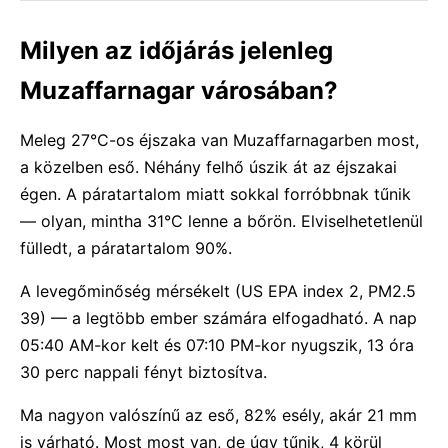
Milyen az időjárás jelenleg
Muzaffarnagar városában?
Meleg 27°C-os éjszaka van Muzaffarnagarben most,
a közelben eső. Néhány felhő úszik át az éjszakai
égen. A páratartalom miatt sokkal forróbbnak tűnik
— olyan, mintha 31°C lenne a bőrön. Elviselhetetlenül
fülledt, a páratartalom 90%.
A levegőminőség mérsékelt (US EPA index 2, PM2.5
39) — a legtöbb ember számára elfogadható. A nap
05:40 AM-kor kelt és 07:10 PM-kor nyugszik, 13 óra
30 perc nappali fényt biztosítva.
Ma nagyon valószínű az eső, 82% esély, akár 21 mm
is várható. Most most van, de úgy tűnik, 4 körül