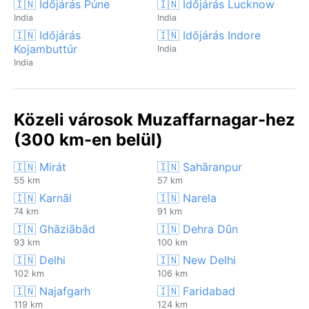
🇮🇳 Időjárás Púne
🇮🇳 Időjárás Lucknow
India
India
🇮🇳 Időjárás
🇮🇳 Időjárás Indore
Kojambuttúr
India
India
Közeli városok Muzaffarnagar-hez
(300 km-en belül)
🇮🇳 Mirát
🇮🇳 Sahāranpur
55 km
57 km
🇮🇳 Karnāl
🇮🇳 Narela
74 km
91 km
🇮🇳 Ghāziābād
🇮🇳 Dehra Dūn
93 km
100 km
🇮🇳 Delhi
🇮🇳 New Delhi
102 km
106 km
🇮🇳 Najafgarh
🇮🇳 Faridabad
119 km
124 km