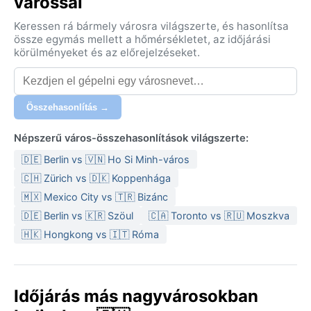
várossal
Keressen rá bármely városra világszerte, és hasonlítsa
össze egymás mellett a hőmérsékletet, az időjárási
körülményeket és az előrejelzéseket.
Összehasonlítás →
Népszerű város-összehasonlítások világszerte:
🇩🇪 Berlin vs 🇻🇳 Ho Si Minh-város
🇨🇭 Zürich vs 🇩🇰 Koppenhága
🇲🇽 Mexico City vs 🇹🇷 Bizánc
🇩🇪 Berlin vs 🇰🇷 Szöul
🇨🇦 Toronto vs 🇷🇺 Moszkva
🇭🇰 Hongkong vs 🇮🇹 Róma
Időjárás más nagyvárosokban