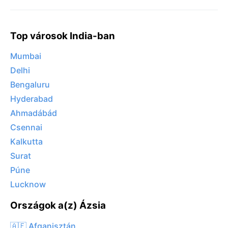
Top városok India-ban
Mumbai
Delhi
Bengaluru
Hyderabad
Ahmadábád
Csennai
Kalkutta
Surat
Púne
Lucknow
Országok a(z) Ázsia
🇦🇫 Afganisztán