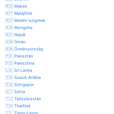
🇲🇴 Makaó
🇲🇾 Malájföld
🇲🇻 Maldív-szigetek
🇲🇳 Mongólia
🇳🇵 Nepál
🇴🇲 Omán
🇦🇲 Örményország
🇵🇰 Pakisztán
🇵🇸 Palesztina
🇱🇰 Srí Lanka
🇸🇦 Szaúd-Arábia
🇸🇬 Szingapúr
🇸🇾 Szíria
🇹🇯 Tádzsikisztán
🇹🇭 Thaiföld
🇹🇱 Timor-Leste