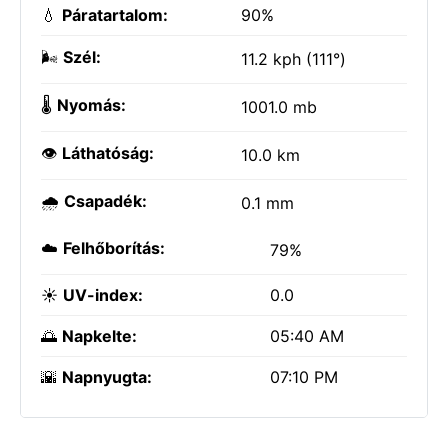
💧
Páratartalom:
90%
🌬️
Szél:
11.2 kph (111°)
🌡️
Nyomás:
1001.0 mb
👁️
Láthatóság:
10.0 km
🌧️
Csapadék:
0.1 mm
☁️
Felhőborítás:
79%
☀️
UV-index:
0.0
🌅
Napkelte:
05:40 AM
🌇
Napnyugta:
07:10 PM