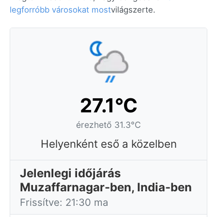
legforróbb városokat most
világszerte.
27.1°C
érezhető 31.3°C
Helyenként eső a közelben
Jelenlegi időjárás
Muzaffarnagar-ben, India-ben
Frissítve: 21:30 ma