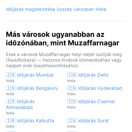
Időjárás megtekintése összes városban India
Más városok ugyanabban az
időzónában, mint Muzaffarnagar
Ezek a városok Muzaffarnagar helyi idejét osztják meg
(Asia/Kolkata) — hasznos hívások ütemezéséhez vagy
nappali órák összehasonlításához.
🇮🇳 Időjárás Mumbai
🇮🇳 Időjárás Delhi
India
India
🇮🇳 Időjárás Bengaluru
🇮🇳 Időjárás Hyderabad
India
India
🇮🇳 Időjárás
🇮🇳 Időjárás Csennai
Ahmadábád
India
India
🇮🇳 Időjárás Kalkutta
🇮🇳 Időjárás Surat
India
India