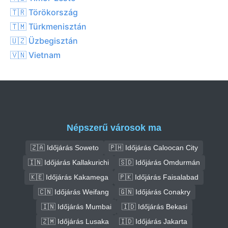
🇹🇷 Törökország
🇹🇲 Türkmenisztán
🇺🇿 Üzbegisztán
🇻🇳 Vietnam
Népszerű városok ma
🇿🇦 Időjárás Soweto
🇵🇭 Időjárás Caloocan City
🇮🇳 Időjárás Kallakurichi
🇸🇩 Időjárás Omdurmán
🇰🇪 Időjárás Kakamega
🇵🇰 Időjárás Faisalabad
🇨🇳 Időjárás Weifang
🇬🇳 Időjárás Conakry
🇮🇳 Időjárás Mumbai
🇮🇩 Időjárás Bekasi
🇿🇲 Időjárás Lusaka
🇮🇩 Időjárás Jakarta