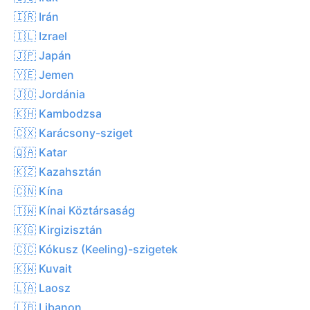
🇮🇷 Irán
🇮🇱 Izrael
🇯🇵 Japán
🇾🇪 Jemen
🇯🇴 Jordánia
🇰🇭 Kambodzsa
🇨🇽 Karácsony-sziget
🇶🇦 Katar
🇰🇿 Kazahsztán
🇨🇳 Kína
🇹🇼 Kínai Köztársaság
🇰🇬 Kirgizisztán
🇨🇨 Kókusz (Keeling)-szigetek
🇰🇼 Kuvait
🇱🇦 Laosz
🇱🇧 Libanon