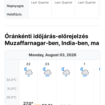
Last Quarter
Last Quarter
Last Quarter
La
Napnyugta
Holdfázis
Óránkénti időjárás-előrejelzés
Muzaffarnagar-ben, India-ben, ma
Monday, August 03, 2026
22
23
1
2
34.0°C
31.0°C
28.0°C
27.0°