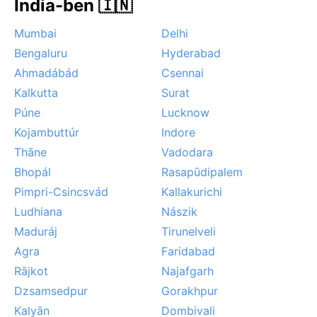
India-ben 🇮🇳
Mumbai
Delhi
Bengaluru
Hyderabad
Ahmadábád
Csennai
Kalkutta
Surat
Púne
Lucknow
Kojambuttúr
Indore
Thāne
Vadodara
Bhopál
Rasapūdipalem
Pimpri-Csincsvád
Kallakurichi
Ludhiana
Nászik
Maduráj
Tirunelveli
Agra
Faridabad
Rājkot
Najafgarh
Dzsamsedpur
Gorakhpur
Kalyān
Dombivali