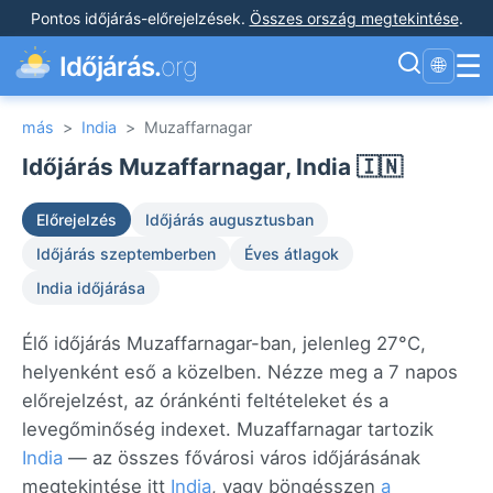
Pontos időjárás-előrejelzések
.
Összes ország megtekintése
.
☰
Időjárás.
org
🌐
más
>
India
>
Muzaffarnagar
Időjárás Muzaffarnagar, India 🇮🇳
Előrejelzés
Időjárás augusztusban
Időjárás szeptemberben
Éves átlagok
India időjárása
Élő időjárás Muzaffarnagar-ban, jelenleg 27°C,
helyenként eső a közelben. Nézze meg a 7 napos
előrejelzést, az óránkénti feltételeket és a
levegőminőség indexet. Muzaffarnagar tartozik
India
— az összes fővárosi város időjárásának
megtekintése itt
India
, vagy böngésszen
a