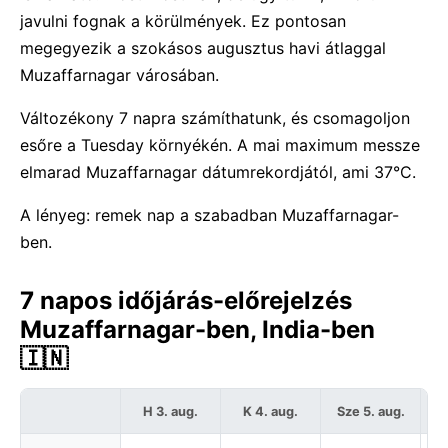
javulni fognak a körülmények. Ez pontosan
megegyezik a szokásos augusztus havi átlaggal
Muzaffarnagar városában.
Változékony 7 napra számíthatunk, és csomagoljon
esőre a Tuesday környékén. A mai maximum messze
elmarad Muzaffarnagar dátumrekordjától, ami 37°C.
A lényeg: remek nap a szabadban Muzaffarnagar-
ben.
7 napos időjárás-előrejelzés
Muzaffarnagar-ben, India-ben
🇮🇳
H 3. aug.
K 4. aug.
Sze 5. aug.
C