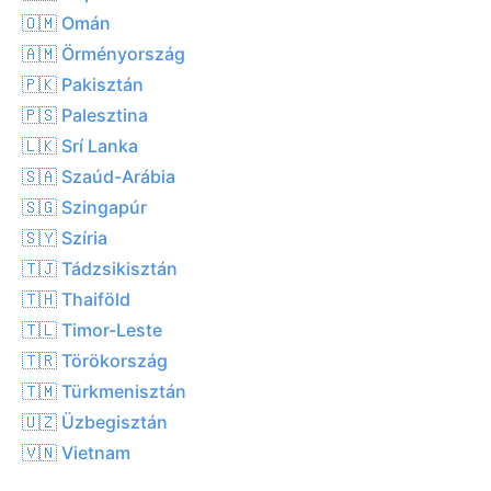
🇴🇲 Omán
🇦🇲 Örményország
🇵🇰 Pakisztán
🇵🇸 Palesztina
🇱🇰 Srí Lanka
🇸🇦 Szaúd-Arábia
🇸🇬 Szingapúr
🇸🇾 Szíria
🇹🇯 Tádzsikisztán
🇹🇭 Thaiföld
🇹🇱 Timor-Leste
🇹🇷 Törökország
🇹🇲 Türkmenisztán
🇺🇿 Üzbegisztán
🇻🇳 Vietnam