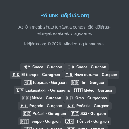
Rólunk Időjárás.org
Az Ön megbízható forrása a pontos, élő időjárás-
előrejelzéseknek világszerte.
Időjárás.org © 2026. Minden jog fenntartva.
🇲🇾
🇮🇩
Cuaca · Gurgaon
Cuaca · Gurgaon
🇪🇸
🇹🇷
El tiempo · Gurugram
Hava durumu · Gurgaon
🇭🇺
🇪🇪
Időjárás · Gurgáon
Ilm · Gurgáon
🇱🇻
🇮🇹
Laikapstākļi · Guragaona
Meteo · Gurgaon
🇫🇷
🇱🇹
Météo · Gurgaon
Oras · Gurgaonas
🇵🇱
🇸🇰
Pogoda · Gurgaon
Počasie · Gurgáon
🇨🇿
🇫🇮
Počasí · Gurugram
Sää · Gurgaon
🇵🇹
🇻🇳
Tempo · Gurgaon
Thời tiết · Gurgaon