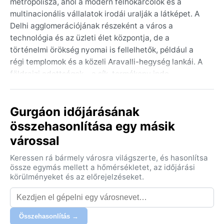
metropolisza, ahol a modern felhőkarcolók és a
multinacionális vállalatok irodái uralják a látképet. A
Delhi agglomerációjának részeként a város a
technológia és az üzleti élet központja, de a
történelmi örökség nyomai is fellelhetők, például a
régi templomok és a közeli Aravalli-hegység lankái. A
földrajzi adottságok – a sík, termékeny indo-
gangetikus síkság szélén – meghatározzák a
mindennapokat, noha a város arculatát ma már
Gurgáon időjárásának
inkább a beton és az üveg jellemzi, semmint a
tradicionális indiai bazárok.
összehasonlítása egy másik
várossal
A város éghajlata a Köppen-féle BSh (forró félszáraz)
besorolás alá esik. A nyarak forrók és szárazak: április
Keressen rá bármely városra világszerte, és hasonlítsa
és június között a hőmérséklet rendszeresen eléri a
össze egymás mellett a hőmérsékletet, az időjárási
40-45 °C-ot, a nap perzselő, a levegő száraz. A
körülményeket és az előrejelzéseket.
monszun időszaka (június végétől szeptemberig) némi
enyhülést hoz, de a csapadék mennyisége itt
alacsonyabb, mint az ország más részein, így a levegő
Összehasonlítás →
párássá válik, ám a város nem fullad trópusi esőkbe. A