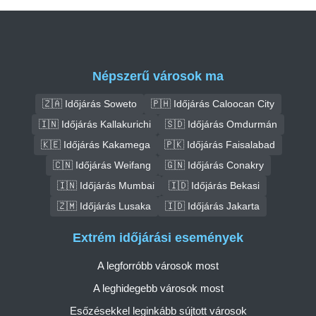
Népszerű városok ma
🇿🇦 Időjárás Soweto
🇵🇭 Időjárás Caloocan City
🇮🇳 Időjárás Kallakurichi
🇸🇩 Időjárás Omdurmán
🇰🇪 Időjárás Kakamega
🇵🇰 Időjárás Faisalabad
🇨🇳 Időjárás Weifang
🇬🇳 Időjárás Conakry
🇮🇳 Időjárás Mumbai
🇮🇩 Időjárás Bekasi
🇿🇲 Időjárás Lusaka
🇮🇩 Időjárás Jakarta
Extrém időjárási események
A legforróbb városok most
A leghidegebb városok most
Esőzésekkel leginkább sújtott városok