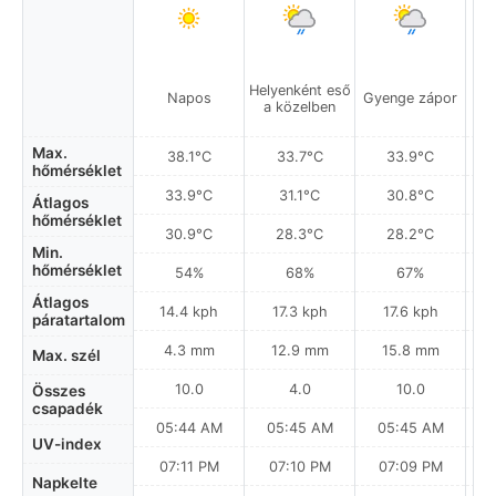
Helyenként eső
Napos
Gyenge zápor
Gy
a közelben
Max.
38.1°C
33.7°C
33.9°C
hőmérséklet
33.9°C
31.1°C
30.8°C
Átlagos
hőmérséklet
30.9°C
28.3°C
28.2°C
Min.
hőmérséklet
54%
68%
67%
Átlagos
14.4 kph
17.3 kph
17.6 kph
páratartalom
4.3 mm
12.9 mm
15.8 mm
Max. szél
10.0
4.0
10.0
Összes
csapadék
05:44 AM
05:45 AM
05:45 AM
0
UV-index
07:11 PM
07:10 PM
07:09 PM
Napkelte