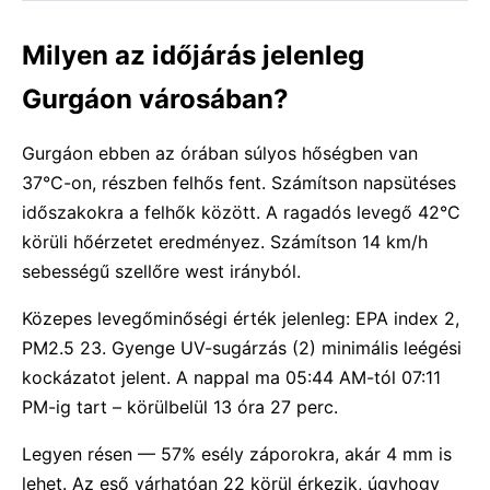
Milyen az időjárás jelenleg
Gurgáon városában?
Gurgáon ebben az órában súlyos hőségben van
37°C-on, részben felhős fent. Számítson napsütéses
időszakokra a felhők között. A ragadós levegő 42°C
körüli hőérzetet eredményez. Számítson 14 km/h
sebességű szellőre west irányból.
Közepes levegőminőségi érték jelenleg: EPA index 2,
PM2.5 23. Gyenge UV-sugárzás (2) minimális leégési
kockázatot jelent. A nappal ma 05:44 AM-tól 07:11
PM-ig tart – körülbelül 13 óra 27 perc.
Legyen résen — 57% esély záporokra, akár 4 mm is
lehet. Az eső várhatóan 22 körül érkezik, úgyhogy