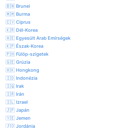
🇧🇳 Brunei
🇲🇲 Burma
🇨🇾 Ciprus
🇰🇷 Dél-Korea
🇦🇪 Egyesült Arab Emírségek
🇰🇵 Észak-Korea
🇵🇭 Fülöp-szigetek
🇬🇪 Grúzia
🇭🇰 Hongkong
🇮🇩 Indonézia
🇮🇶 Irak
🇮🇷 Irán
🇮🇱 Izrael
🇯🇵 Japán
🇾🇪 Jemen
🇯🇴 Jordánia