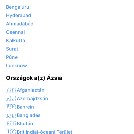
Bengaluru
Hyderabad
Ahmadábád
Csennai
Kalkutta
Surat
Púne
Lucknow
Országok a(z) Ázsia
🇦🇫 Afganisztán
🇦🇿 Azerbajdzsán
🇧🇭 Bahrein
🇧🇩 Banglades
🇧🇹 Bhután
🇮🇴 Brit Indiai-óceáni Terület