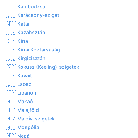
🇰🇭 Kambodzsa
🇨🇽 Karácsony-sziget
🇶🇦 Katar
🇰🇿 Kazahsztán
🇨🇳 Kína
🇹🇼 Kínai Köztársaság
🇰🇬 Kirgizisztán
🇨🇨 Kókusz (Keeling)-szigetek
🇰🇼 Kuvait
🇱🇦 Laosz
🇱🇧 Libanon
🇲🇴 Makaó
🇲🇾 Malájföld
🇲🇻 Maldív-szigetek
🇲🇳 Mongólia
🇳🇵 Nepál