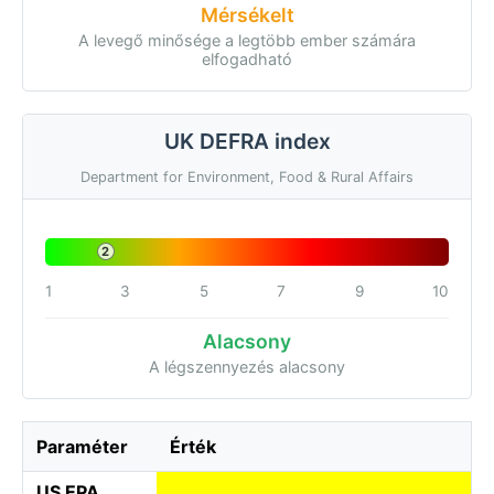
Mérsékelt
A levegő minősége a legtöbb ember számára
elfogadható
UK DEFRA index
Department for Environment, Food & Rural Affairs
2
1
3
5
7
9
10
Alacsony
A légszennyezés alacsony
Paraméter
Érték
US EPA