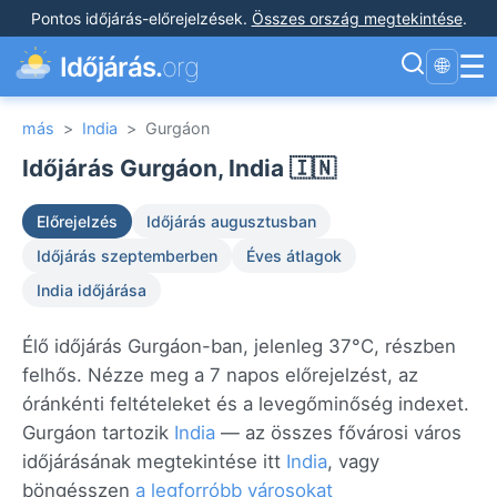
Pontos időjárás-előrejelzések
.
Összes ország megtekintése
.
☰
Időjárás.
org
🌐
más
>
India
>
Gurgáon
Időjárás Gurgáon, India 🇮🇳
Előrejelzés
Időjárás augusztusban
Időjárás szeptemberben
Éves átlagok
India időjárása
Élő időjárás Gurgáon-ban, jelenleg 37°C, részben
felhős. Nézze meg a 7 napos előrejelzést, az
óránkénti feltételeket és a levegőminőség indexet.
Gurgáon tartozik
India
— az összes fővárosi város
időjárásának megtekintése itt
India
, vagy
böngésszen
a legforróbb városokat