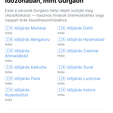
időzónában, mint Gurgáon
Ezek a városok Gurgáon helyi idejét osztják meg
(Asia/Kolkata) — hasznos hívások ütemezéséhez vagy
nappali órák összehasonlításához.
🇮🇳 Időjárás Mumbai
🇮🇳 Időjárás Delhi
India
India
🇮🇳 Időjárás Bengaluru
🇮🇳 Időjárás Hyderabad
India
India
🇮🇳 Időjárás
🇮🇳 Időjárás Csennai
Ahmadábád
India
India
🇮🇳 Időjárás Kalkutta
🇮🇳 Időjárás Surat
India
India
🇮🇳 Időjárás Púne
🇮🇳 Időjárás Lucknow
India
India
🇮🇳 Időjárás
🇮🇳 Időjárás Indore
Kojambuttúr
India
India