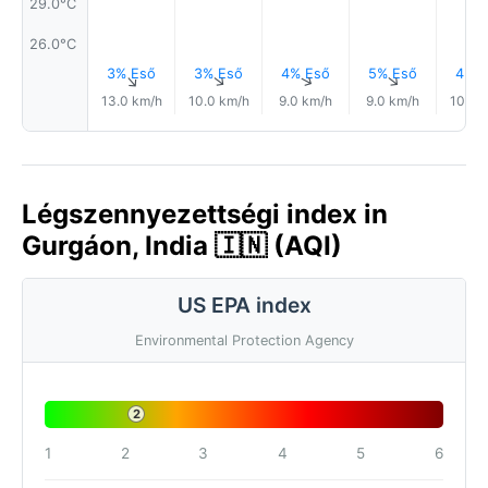
29.0°C
26.0°C
3% Eső
3% Eső
4% Eső
5% Eső
4% E
↑
↑
↑
↑
13.0 km/h
10.0 km/h
9.0 km/h
9.0 km/h
10.0 
Légszennyezettségi index in
Gurgáon, India 🇮🇳 (AQI)
US EPA index
Environmental Protection Agency
2
1
2
3
4
5
6