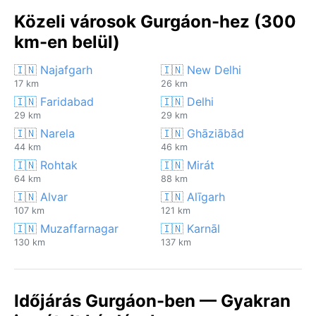
Közeli városok Gurgáon-hez (300
km-en belül)
🇮🇳 Najafgarh
🇮🇳 New Delhi
17 km
26 km
🇮🇳 Faridabad
🇮🇳 Delhi
29 km
29 km
🇮🇳 Narela
🇮🇳 Ghāziābād
44 km
46 km
🇮🇳 Rohtak
🇮🇳 Mirát
64 km
88 km
🇮🇳 Alvar
🇮🇳 Alīgarh
107 km
121 km
🇮🇳 Muzaffarnagar
🇮🇳 Karnāl
130 km
137 km
Időjárás Gurgáon-ben — Gyakran