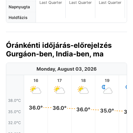
Last Quarter
Last Quarter
Last Quarter
La
Napnyugta
Holdfázis
Óránkénti időjárás-előrejelzés
Gurgáon-ben, India-ben, ma
Monday, August 03, 2026
16
17
18
19
2
38.0°C
36.0°
36.0°
36.0°
35.0°
35.
35.0°C
32.0°C