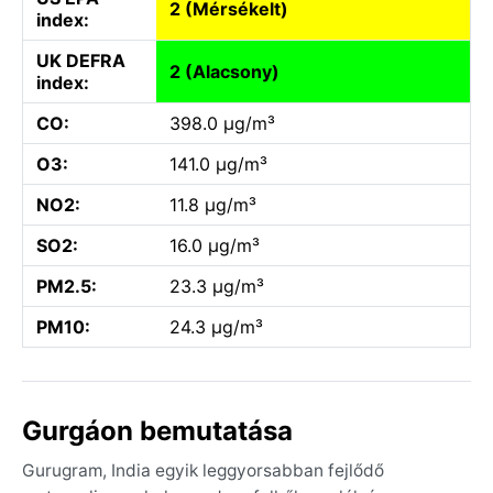
2 (Mérsékelt)
index:
UK DEFRA
2 (Alacsony)
index:
CO:
398.0 µg/m³
O3:
141.0 µg/m³
NO2:
11.8 µg/m³
SO2:
16.0 µg/m³
PM2.5:
23.3 µg/m³
PM10:
24.3 µg/m³
Gurgáon bemutatása
Gurugram, India egyik leggyorsabban fejlődő