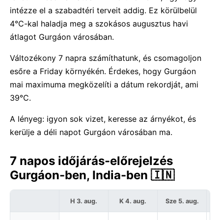
intézze el a szabadtéri terveit addig. Ez körülbelül
4°C-kal haladja meg a szokásos augusztus havi
átlagot Gurgáon városában.
Változékony 7 napra számíthatunk, és csomagoljon
esőre a Friday környékén. Érdekes, hogy Gurgáon
mai maximuma megközelíti a dátum rekordját, ami
39°C.
A lényeg: igyon sok vizet, keresse az árnyékot, és
kerülje a déli napot Gurgáon városában ma.
7 napos időjárás-előrejelzés
Gurgáon-ben, India-ben 🇮🇳
H 3. aug.
K 4. aug.
Sze 5. aug.
C