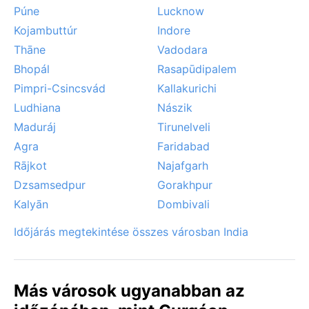
Púne
Lucknow
Kojambuttúr
Indore
Thāne
Vadodara
Bhopál
Rasapūdipalem
Pimpri-Csincsvád
Kallakurichi
Ludhiana
Nászik
Maduráj
Tirunelveli
Agra
Faridabad
Rājkot
Najafgarh
Dzsamsedpur
Gorakhpur
Kalyān
Dombivali
Időjárás megtekintése összes városban India
Más városok ugyanabban az