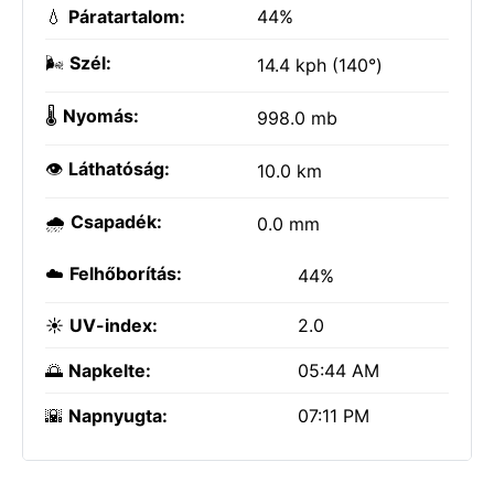
💧
Páratartalom:
44%
🌬️
Szél:
14.4 kph (140°)
🌡️
Nyomás:
998.0 mb
👁️
Láthatóság:
10.0 km
🌧️
Csapadék:
0.0 mm
☁️
Felhőborítás:
44%
☀️
UV-index:
2.0
🌅
Napkelte:
05:44 AM
🌇
Napnyugta:
07:11 PM