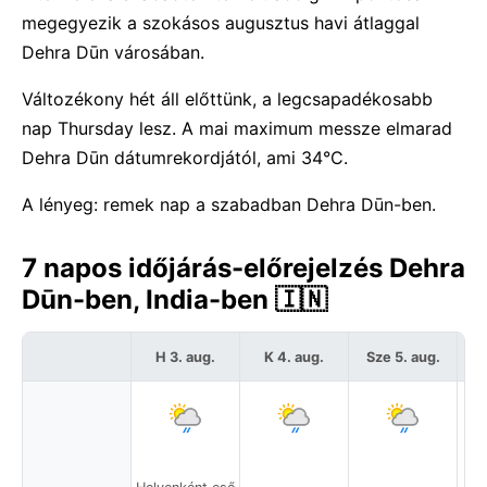
megegyezik a szokásos augusztus havi átlaggal
Dehra Dūn városában.
Változékony hét áll előttünk, a legcsapadékosabb
nap Thursday lesz. A mai maximum messze elmarad
Dehra Dūn dátumrekordjától, ami 34°C.
A lényeg: remek nap a szabadban Dehra Dūn-ben.
7 napos időjárás-előrejelzés Dehra
Dūn-ben, India-ben 🇮🇳
H 3. aug.
K 4. aug.
Sze 5. aug.
C