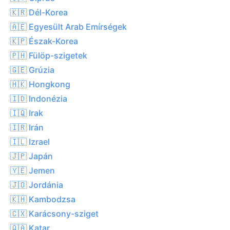
🇰🇷 Dél-Korea
🇦🇪 Egyesült Arab Emírségek
🇰🇵 Észak-Korea
🇵🇭 Fülöp-szigetek
🇬🇪 Grúzia
🇭🇰 Hongkong
🇮🇩 Indonézia
🇮🇶 Irak
🇮🇷 Irán
🇮🇱 Izrael
🇯🇵 Japán
🇾🇪 Jemen
🇯🇴 Jordánia
🇰🇭 Kambodzsa
🇨🇽 Karácsony-sziget
🇶🇦 Katar