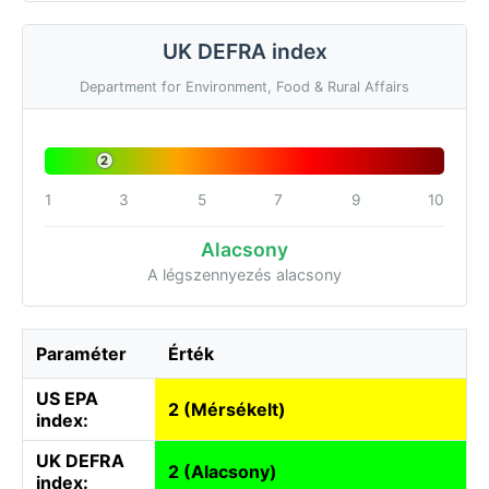
UK DEFRA index
Department for Environment, Food & Rural Affairs
2
1
3
5
7
9
10
Alacsony
A légszennyezés alacsony
Paraméter
Érték
US EPA
2 (Mérsékelt)
index:
UK DEFRA
2 (Alacsony)
index: