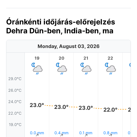
Óránkénti időjárás-előrejelzés
Dehra Dūn-ben, India-ben, ma
Monday, August 03, 2026
19
20
21
22
2
29.0°C
26.0°C
24.0°C
23.0°
23.0°
23.0°
22.0°
22.
22.0°C
19.0°C
0.0 mm
0.4 mm
0.1 mm
0.8 mm
0.8
↑
↑
↑
↑