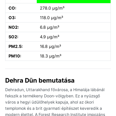
CO:
278.0 µg/m³
O3:
118.0 µg/m³
NO2:
6.8 µg/m³
SO2:
4.9 µg/m³
PM2.5:
16.8 µg/m³
PM10:
18.3 µg/m³
Dehra Dūn bemutatása
Dehradun, Uttarakhand fővárosa, a Himalája lábánál
fekszik a termékeny Doon-völgyben. Ez a nyüzsgő
város a hegyi üdülőhelyek kapuja, ahol az ókori
templomok és a brit gyarmati építészet keveredik a
modern élettel. A Forest Research Institute impozáns