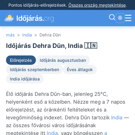
Pontos időjárás-előrejelzések
.
Összes ország megtekintése
.
☰
Időjárás.
org
🌐
más
>
India
>
Dehra Dūn
Időjárás Dehra Dūn, India 🇮🇳
Előrejelzés
Időjárás augusztusban
Időjárás szeptemberben
Éves átlagok
India időjárása
Élő időjárás Dehra Dūn-ban, jelenleg 25°C,
helyenként eső a közelben. Nézze meg a 7 napos
előrejelzést, az óránkénti feltételeket és a
levegőminőség indexet. Dehra Dūn tartozik
India
—
az összes fővárosi város időjárásának
megtekintése itt
India
, vagy böngésszen
a