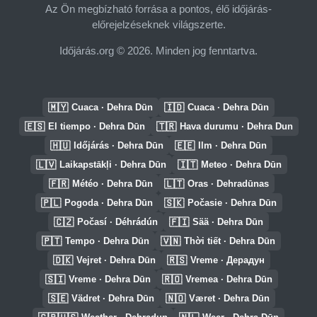
Az Ön megbízható forrása a pontos, élő időjárás-
előrejelzéseknek világszerte.
Időjárás.org © 2026. Minden jog fenntartva.
🇲🇾
🇮🇩
Cuaca · Dehra Dūn
Cuaca · Dehra Dūn
🇪🇸
🇹🇷
El tiempo · Dehra Dūn
Hava durumu · Dehra Dun
🇭🇺
🇪🇪
Időjárás · Dehra Dūn
Ilm · Dehra Dūn
🇱🇻
🇮🇹
Laikapstākļi · Dehra Dūn
Meteo · Dehra Dūn
🇫🇷
🇱🇹
Météo · Dehra Dūn
Oras · Dehradūnas
🇵🇱
🇸🇰
Pogoda · Dehra Dūn
Počasie · Dehra Dūn
🇨🇿
🇫🇮
Počasí · Déhrádún
Sää · Dehra Dūn
🇵🇹
🇻🇳
Tempo · Dehra Dūn
Thời tiết · Dehra Dūn
🇩🇰
🇷🇸
Vejret · Dehra Dūn
Vreme · Дерадун
🇸🇮
🇷🇴
Vreme · Dehra Dūn
Vremea · Dehra Dūn
🇸🇪
🇳🇴
Vädret · Dehra Dūn
Været · Dehra Dūn