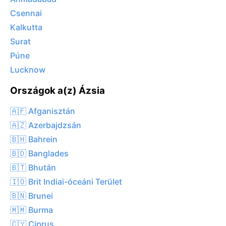
Csennai
Kalkutta
Surat
Púne
Lucknow
Országok a(z) Ázsia
🇦🇫 Afganisztán
🇦🇿 Azerbajdzsán
🇧🇭 Bahrein
🇧🇩 Banglades
🇧🇹 Bhután
🇮🇴 Brit Indiai-óceáni Terület
🇧🇳 Brunei
🇲🇲 Burma
🇨🇾 Ciprus