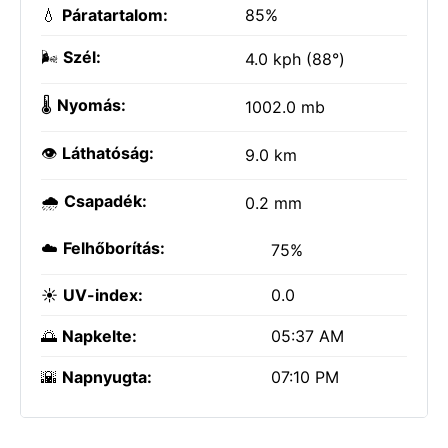
💧
Páratartalom:
85%
🌬️
Szél:
4.0 kph (88°)
🌡️
Nyomás:
1002.0 mb
👁️
Láthatóság:
9.0 km
🌧️
Csapadék:
0.2 mm
☁️
Felhőborítás:
75%
☀️
UV-index:
0.0
🌅
Napkelte:
05:37 AM
🌇
Napnyugta:
07:10 PM