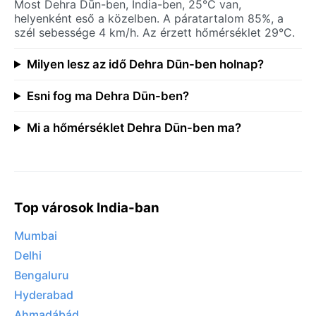
Most Dehra Dūn-ben, India-ben, 25°C van,
helyenként eső a közelben. A páratartalom 85%, a
szél sebessége 4 km/h. Az érzett hőmérséklet 29°C.
Milyen lesz az idő Dehra Dūn-ben holnap?
Esni fog ma Dehra Dūn-ben?
Mi a hőmérséklet Dehra Dūn-ben ma?
Top városok India-ban
Mumbai
Delhi
Bengaluru
Hyderabad
Ahmadábád