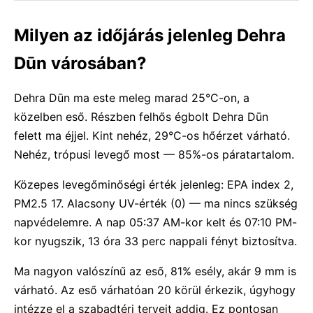
Milyen az időjárás jelenleg Dehra
Dūn városában?
Dehra Dūn ma este meleg marad 25°C-on, a
közelben eső. Részben felhős égbolt Dehra Dūn
felett ma éjjel. Kint nehéz, 29°C-os hőérzet várható.
Nehéz, trópusi levegő most — 85%-os páratartalom.
Közepes levegőminőségi érték jelenleg: EPA index 2,
PM2.5 17. Alacsony UV-érték (0) — ma nincs szükség
napvédelemre. A nap 05:37 AM-kor kelt és 07:10 PM-
kor nyugszik, 13 óra 33 perc nappali fényt biztosítva.
Ma nagyon valószínű az eső, 81% esély, akár 9 mm is
várható. Az eső várhatóan 20 körül érkezik, úgyhogy
intézze el a szabadtéri terveit addig. Ez pontosan