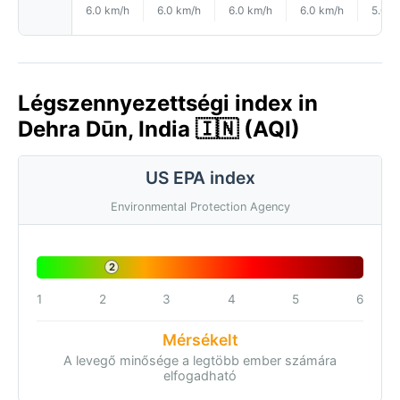
6.0 km/h
6.0 km/h
6.0 km/h
6.0 km/h
5.0 k
Légszennyezettségi index in
Dehra Dūn, India 🇮🇳 (AQI)
US EPA index
Environmental Protection Agency
2
1
2
3
4
5
6
Mérsékelt
A levegő minősége a legtöbb ember számára
elfogadható