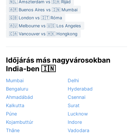
🇳🇱 Amszterdam vs 🇸🇦 Rijád
nem akadályozza a kirándulásokat. A monszun után a
🇦🇷 Buenos Aires vs 🇮🇳 Mumbai
völgy üde zöld, ám a júliusi és augusztusi heves
🇬🇧 London vs 🇮🇹 Róma
felhőszakadások néha földcsuszamlásokat okoznak a
🇦🇺 Melbourne vs 🇺🇸 Los Angeles
környező dombokon. Tájfun vagy szélvihar nem
🇨🇦 Vancouver vs 🇭🇰 Hongkong
fenyegeti a térséget; az időjárás kiszámítható, a
legnagyobb kihívás a nyári forróság és a tél végi sűrű
köd.
Időjárás más nagyvárosokban
India-ben 🇮🇳
Mumbai
Delhi
Bengaluru
Hyderabad
Ahmadábád
Csennai
Kalkutta
Surat
Púne
Lucknow
Kojambuttúr
Indore
Thāne
Vadodara