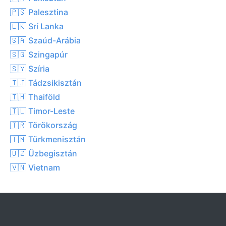
🇵🇸 Palesztina
🇱🇰 Srí Lanka
🇸🇦 Szaúd-Arábia
🇸🇬 Szingapúr
🇸🇾 Szíria
🇹🇯 Tádzsikisztán
🇹🇭 Thaiföld
🇹🇱 Timor-Leste
🇹🇷 Törökország
🇹🇲 Türkmenisztán
🇺🇿 Üzbegisztán
🇻🇳 Vietnam