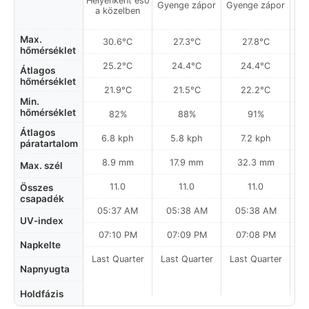
Helyenként eső
Gyenge zápor
Gyenge zápor
Gy
a közelben
Max.
30.6°C
27.3°C
27.8°C
hőmérséklet
25.2°C
24.4°C
24.4°C
Átlagos
hőmérséklet
21.9°C
21.5°C
22.2°C
Min.
hőmérséklet
82%
88%
91%
Átlagos
6.8 kph
5.8 kph
7.2 kph
páratartalom
8.9 mm
17.9 mm
32.3 mm
Max. szél
11.0
11.0
11.0
Összes
csapadék
05:37 AM
05:38 AM
05:38 AM
0
UV-index
07:10 PM
07:09 PM
07:08 PM
Napkelte
Last Quarter
Last Quarter
Last Quarter
La
Napnyugta
Holdfázis