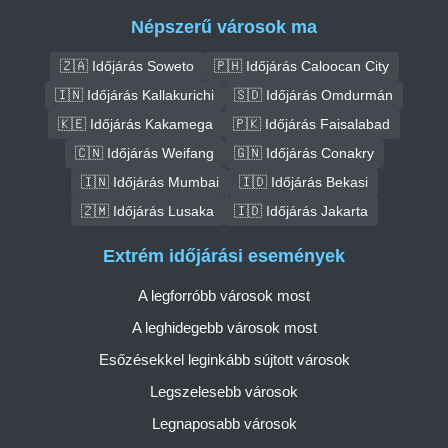
Népszerű városok ma
🇿🇦 Időjárás Soweto
🇵🇭 Időjárás Caloocan City
🇮🇳 Időjárás Kallakurichi
🇸🇩 Időjárás Omdurmán
🇰🇪 Időjárás Kakamega
🇵🇰 Időjárás Faisalabad
🇨🇳 Időjárás Weifang
🇬🇳 Időjárás Conakry
🇮🇳 Időjárás Mumbai
🇮🇩 Időjárás Bekasi
🇿🇲 Időjárás Lusaka
🇮🇩 Időjárás Jakarta
Extrém időjárási események
A legforróbb városok most
A leghidegebb városok most
Esőzésekkel leginkább sújtott városok
Legszelesebb városok
Legnaposabb városok