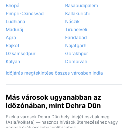
Bhopál
Rasapūdipalem
Pimpri-Csincsvád
Kallakurichi
Ludhiana
Nászik
Maduráj
Tirunelveli
Agra
Faridabad
Rājkot
Najafgarh
Dzsamsedpur
Gorakhpur
Kalyān
Dombivali
Időjárás megtekintése összes városban India
Más városok ugyanabban az
időzónában, mint Dehra Dūn
Ezek a városok Dehra Dūn helyi idejét osztják meg
(Asia/Kolkata) — hasznos hívások ütemezéséhez vagy
nappali órák összehasonlításához.