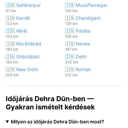
🇮🇳 Sahāranpur
🇮🇳 Muzaffarnagar
61 km
100 km
🇮🇳 Karnāl
🇮🇳 Chandigarh
123 km
128 km
🇮🇳 Mirát
🇮🇳 Patiāla
153 km
158 km
🇮🇳 Morādābād
🇮🇳 Narela
180 km
187 km
🇮🇳 Ghāziābād
🇮🇳 Delhi
193 km
202 km
🇮🇳 New Delhi
🇮🇳 Rohtak
205 km
212 km
Időjárás Dehra Dūn-ben —
Gyakran ismételt kérdések
Milyen az időjárás Dehra Dūn-ben most?