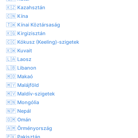
🇰🇿 Kazahsztán
🇨🇳 Kína
🇹🇼 Kínai Köztársaság
🇰🇬 Kirgizisztán
🇨🇨 Kókusz (Keeling)-szigetek
🇰🇼 Kuvait
🇱🇦 Laosz
🇱🇧 Libanon
🇲🇴 Makaó
🇲🇾 Malájföld
🇲🇻 Maldív-szigetek
🇲🇳 Mongólia
🇳🇵 Nepál
🇴🇲 Omán
🇦🇲 Örményország
🇵🇰 Pakisztán