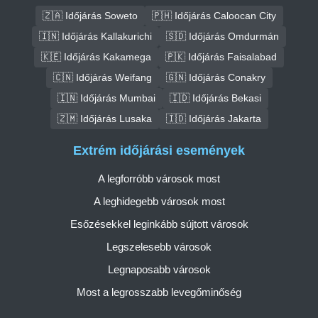
🇿🇦 Időjárás Soweto
🇵🇭 Időjárás Caloocan City
🇮🇳 Időjárás Kallakurichi
🇸🇩 Időjárás Omdurmán
🇰🇪 Időjárás Kakamega
🇵🇰 Időjárás Faisalabad
🇨🇳 Időjárás Weifang
🇬🇳 Időjárás Conakry
🇮🇳 Időjárás Mumbai
🇮🇩 Időjárás Bekasi
🇿🇲 Időjárás Lusaka
🇮🇩 Időjárás Jakarta
Extrém időjárási események
A legforróbb városok most
A leghidegebb városok most
Esőzésekkel leginkább sújtott városok
Legszelesebb városok
Legnaposabb városok
Most a legrosszabb levegőminőség