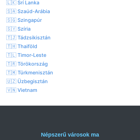
🇱🇰 Srí Lanka
🇸🇦 Szaúd-Arábia
🇸🇬 Szingapúr
🇸🇾 Szíria
🇹🇯 Tádzsikisztán
🇹🇭 Thaiföld
🇹🇱 Timor-Leste
🇹🇷 Törökország
🇹🇲 Türkmenisztán
🇺🇿 Üzbegisztán
🇻🇳 Vietnam
Népszerű városok ma