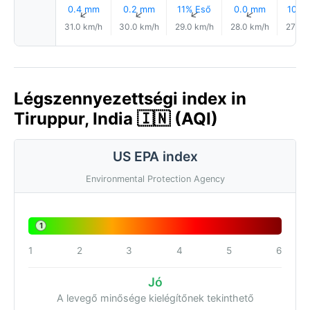
0.4 mm
0.2 mm
11% Eső
0.0 mm
10% 
↑
↑
↑
↑
31.0 km/h
30.0 km/h
29.0 km/h
28.0 km/h
27.0 
Légszennyezettségi index in
Tiruppur, India 🇮🇳 (AQI)
US EPA index
Environmental Protection Agency
1
1
2
3
4
5
6
Jó
A levegő minősége kielégítőnek tekinthető