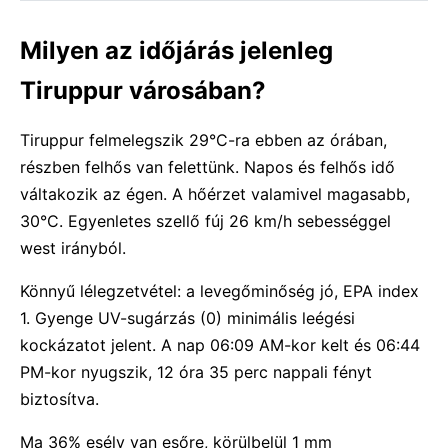
Milyen az időjárás jelenleg
Tiruppur városában?
Tiruppur felmelegszik 29°C-ra ebben az órában,
részben felhős van felettünk. Napos és felhős idő
váltakozik az égen. A hőérzet valamivel magasabb,
30°C. Egyenletes szellő fúj 26 km/h sebességgel
west irányból.
Könnyű lélegzetvétel: a levegőminőség jó, EPA index
1. Gyenge UV-sugárzás (0) minimális leégési
kockázatot jelent. A nap 06:09 AM-kor kelt és 06:44
PM-kor nyugszik, 12 óra 35 perc nappali fényt
biztosítva.
Ma 36% esély van esőre, körülbelül 1 mm