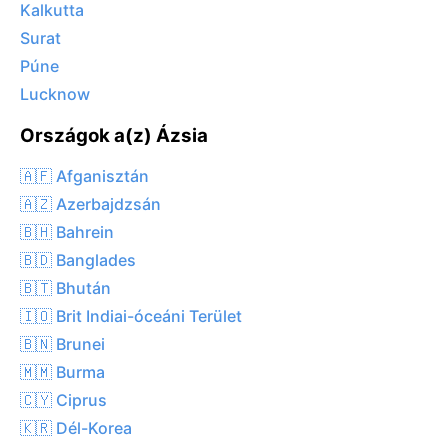
Kalkutta
Surat
Púne
Lucknow
Országok a(z) Ázsia
🇦🇫 Afganisztán
🇦🇿 Azerbajdzsán
🇧🇭 Bahrein
🇧🇩 Banglades
🇧🇹 Bhután
🇮🇴 Brit Indiai-óceáni Terület
🇧🇳 Brunei
🇲🇲 Burma
🇨🇾 Ciprus
🇰🇷 Dél-Korea