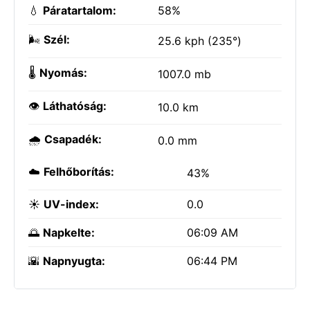
💧
Páratartalom:
58%
🌬️
Szél:
25.6 kph (235°)
🌡️
Nyomás:
1007.0 mb
👁️
Láthatóság:
10.0 km
🌧️
Csapadék:
0.0 mm
☁️
Felhőborítás:
43%
☀️
UV-index:
0.0
🌅
Napkelte:
06:09 AM
🌇
Napnyugta:
06:44 PM