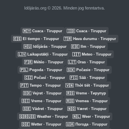
Időjárás.org © 2026. Minden jog fenntartva.
🇲🇾
🇮🇩
Cuaca · Tiruppur
Cuaca · Tiruppur
🇪🇸
🇹🇷
El tiempo · Tiruppur
Hava durumu · Tiruppur
🇭🇺
🇪🇪
Időjárás · Tiruppur
Ilm · Tiruppur
🇱🇻
🇮🇹
Laikapstākļi · Tiruppur
Meteo · Tiruppur
🇫🇷
🇱🇹
Météo · Tiruppur
Oras · Tiruppur
🇵🇱
🇸🇰
Pogoda · Tiruppur
Počasie · Tiruppur
🇨🇿
🇫🇮
Počasí · Tiruppur
Sää · Tiruppur
🇵🇹
🇻🇳
Tempo · Tiruppur
Thời tiết · Tiruppur
🇩🇰
🇷🇸
Vejret · Tiruppur
Vreme · Тирупур
🇸🇮
🇷🇴
Vreme · Tiruppur
Vremea · Tiruppur
🇸🇪
🇳🇴
Vädret · Tiruppur
Været · Tiruppur
🇬🇧🇺🇸
🇳🇱
Weather · Tirupur
Weer · Tiruppur
🇩🇪
🇺🇦
Wetter · Tiruppur
Погода · Tiruppur