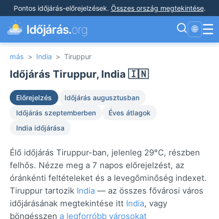
Pontos időjárás-előrejelzések
.
Összes ország megtekintése
.
☰
Időjárás.
org
🌐
más
>
India
>
Tiruppur
Időjárás Tiruppur, India 🇮🇳
Előrejelzés
Időjárás augusztusban
Időjárás szeptemberben
Éves átlagok
India időjárása
Élő időjárás Tiruppur-ban, jelenleg 29°C, részben
felhős. Nézze meg a 7 napos előrejelzést, az
óránkénti feltételeket és a levegőminőség indexet.
Tiruppur tartozik
India
— az összes fővárosi város
időjárásának megtekintése itt
India
, vagy
böngésszen
a legforróbb városokat