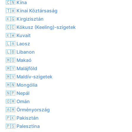
🇨🇳 Kína
🇹🇼 Kínai Köztársaság
🇰🇬 Kirgizisztán
🇨🇨 Kókusz (Keeling)-szigetek
🇰🇼 Kuvait
🇱🇦 Laosz
🇱🇧 Libanon
🇲🇴 Makaó
🇲🇾 Malájföld
🇲🇻 Maldív-szigetek
🇲🇳 Mongólia
🇳🇵 Nepál
🇴🇲 Omán
🇦🇲 Örményország
🇵🇰 Pakisztán
🇵🇸 Palesztina