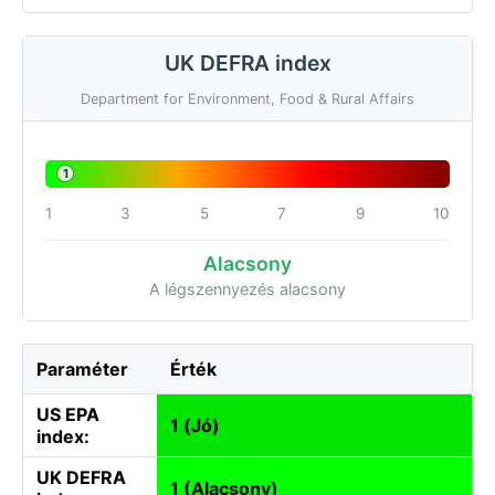
UK DEFRA index
Department for Environment, Food & Rural Affairs
1
1
3
5
7
9
10
Alacsony
A légszennyezés alacsony
Paraméter
Érték
US EPA
1 (Jó)
index:
UK DEFRA
1 (Alacsony)