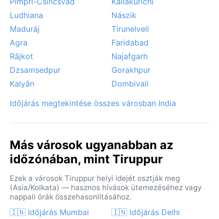
Pimpri-Csincsvád
Kallakurichi
Ludhiana
Nászik
Maduráj
Tirunelveli
Agra
Faridabad
Rājkot
Najafgarh
Dzsamsedpur
Gorakhpur
Kalyān
Dombivali
Időjárás megtekintése összes városban India
Más városok ugyanabban az
időzónában, mint Tiruppur
Ezek a városok Tiruppur helyi idejét osztják meg
(Asia/Kolkata) — hasznos hívások ütemezéséhez vagy
nappali órák összehasonlításához.
🇮🇳 Időjárás Mumbai
🇮🇳 Időjárás Delhi