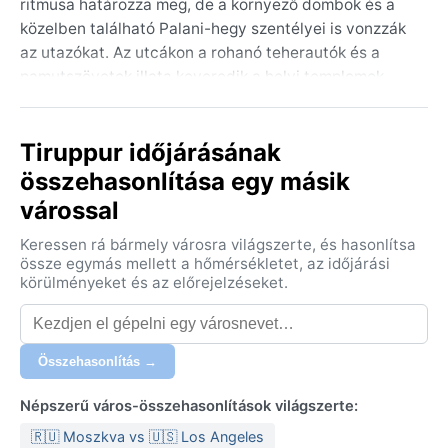
ritmusa határozza meg, de a környező dombok és a
közelben található Palani-hegy szentélyei is vonzzák
az utazókat. Az utcákon a rohanó teherautók és a
pamutszövetek illata keveredik a helyi templomok
békés harangzúgásával. Bár a város nem turisztikai
célpont, autentikus dél-indiai képet fest: forró, poros,
Tiruppur időjárásának
mégis élő.
összehasonlítása egy másik
A Köppen-osztályozás szerint BSh típusú, azaz forró
várossal
félszáraz éghajlat uralkodik. A nyarak (márciustól
júniusig) perzselőek, a hőmérséklet gyakran eléri a 40
Keressen rá bármely városra világszerte, és hasonlítsa
°C-ot, a nappali szárazság tikkasztó. A tél
össze egymás mellett a hőmérsékletet, az időjárási
(decembertől februárig) kellemesen meleg, 20–30 °C
körülményeket és az előrejelzéseket.
között mozog, éjszakánként hűvösebb. A csapadékot
a délnyugati monszun (június–szeptember) hozza, de
mivel a város a nyugati Ghatok esőárnyékában
Összehasonlítás →
fekszik, csak mérsékelt mennyiségű eső hullik. A
páratartalom alacsonyabb, mint a partvidéken, így a
Népszerű város-összehasonlítások világszerte:
hőség kevésbé fullasztó. Csomagoláshoz könnyű
🇷🇺 Moszkva vs 🇺🇸 Los Angeles
pamutruhák, naptej és kalap ajánlott, a monszun