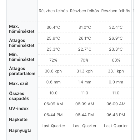
Részben felhős
Részben felhős
Részben felhős
Rés
Max.
30.4°C
31.0°C
32.4°C
hőmérséklet
25.9°C
26.1°C
26.9°C
Átlagos
hőmérséklet
23.3°C
22.7°C
23.3°C
Min.
hőmérséklet
72%
70%
63%
Átlagos
30.6 kph
31.3 kph
33.1 kph
páratartalom
0.6 mm
1.4 mm
0.0 mm
Max. szél
10.0
11.0
11.0
Összes
csapadék
06:09 AM
06:09 AM
06:09 AM
0
UV-index
06:44 PM
06:44 PM
06:43 PM
Napkelte
Last Quarter
Last Quarter
Last Quarter
La
Napnyugta