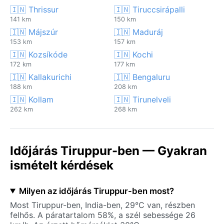
🇮🇳 Thrissur
🇮🇳 Tiruccsirápalli
141 km
150 km
🇮🇳 Májszúr
🇮🇳 Maduráj
153 km
157 km
🇮🇳 Kozsíkóde
🇮🇳 Kochi
172 km
177 km
🇮🇳 Kallakurichi
🇮🇳 Bengaluru
188 km
208 km
🇮🇳 Kollam
🇮🇳 Tirunelveli
262 km
268 km
Időjárás Tiruppur-ben — Gyakran
ismételt kérdések
Milyen az időjárás Tiruppur-ben most?
Most Tiruppur-ben, India-ben, 29°C van, részben
felhős. A páratartalom 58%, a szél sebessége 26