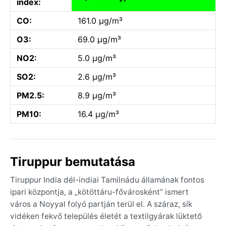
index:
CO:
161.0 µg/m³
O3:
69.0 µg/m³
NO2:
5.0 µg/m³
SO2:
2.6 µg/m³
PM2.5:
8.9 µg/m³
PM10:
16.4 µg/m³
Tiruppur bemutatása
Tiruppur India dél-indiai Tamilnádu államának fontos
ipari központja, a „kötöttáru-fővárosként” ismert
város a Noyyal folyó partján terül el. A száraz, sík
vidéken fekvő település életét a textilgyárak lüktető