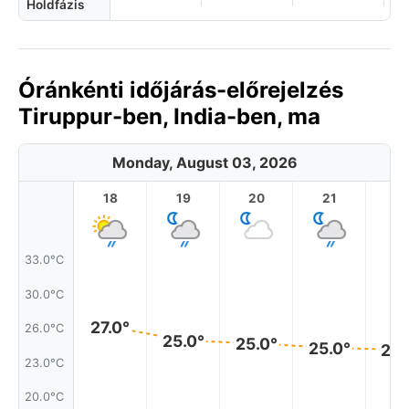
Holdfázis
Óránkénti időjárás-előrejelzés
Tiruppur-ben, India-ben, ma
Monday, August 03, 2026
18
19
20
21
2
33.0°C
30.0°C
27.0°
26.0°C
25.0°
25.0°
25.0°
24.
23.0°C
20.0°C