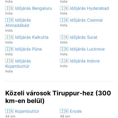
India
India
🇮🇳 Időjárás Bengaluru
🇮🇳 Időjárás Hyderabad
India
India
🇮🇳 Időjárás
🇮🇳 Időjárás Csennai
Ahmadábád
India
India
🇮🇳 Időjárás Kalkutta
🇮🇳 Időjárás Surat
India
India
🇮🇳 Időjárás Púne
🇮🇳 Időjárás Lucknow
India
India
🇮🇳 Időjárás
🇮🇳 Időjárás Indore
Kojambuttúr
India
India
Közeli városok Tiruppur-hez (300
km-en belül)
🇮🇳 Kojambuttúr
🇮🇳 Erode
44 km
48 km