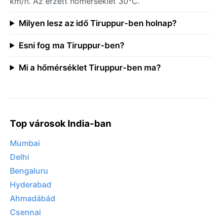
km/h. Az érzett hőmérséklet 30°C.
Milyen lesz az idő Tiruppur-ben holnap?
Esni fog ma Tiruppur-ben?
Mi a hőmérséklet Tiruppur-ben ma?
Top városok India-ban
Mumbai
Delhi
Bengaluru
Hyderabad
Ahmadábád
Csennai