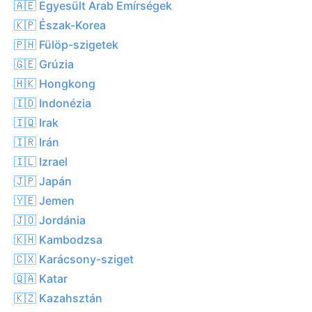
🇦🇪 Egyesült Arab Emírségek
🇰🇵 Észak-Korea
🇵🇭 Fülöp-szigetek
🇬🇪 Grúzia
🇭🇰 Hongkong
🇮🇩 Indonézia
🇮🇶 Irak
🇮🇷 Irán
🇮🇱 Izrael
🇯🇵 Japán
🇾🇪 Jemen
🇯🇴 Jordánia
🇰🇭 Kambodzsa
🇨🇽 Karácsony-sziget
🇶🇦 Katar
🇰🇿 Kazahsztán