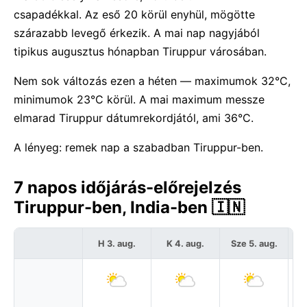
csapadékkal. Az eső 20 körül enyhül, mögötte
szárazabb levegő érkezik. A mai nap nagyjából
tipikus augusztus hónapban Tiruppur városában.
Nem sok változás ezen a héten — maximumok 32°C,
minimumok 23°C körül. A mai maximum messze
elmarad Tiruppur dátumrekordjától, ami 36°C.
A lényeg: remek nap a szabadban Tiruppur-ben.
7 napos időjárás-előrejelzés
Tiruppur-ben, India-ben 🇮🇳
H 3. aug.
K 4. aug.
Sze 5. aug.
C