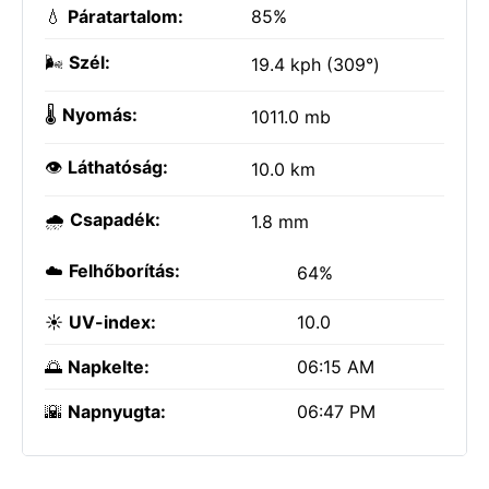
💧
Páratartalom:
85%
🌬️
Szél:
19.4 kph (309°)
🌡️
Nyomás:
1011.0 mb
👁️
Láthatóság:
10.0 km
🌧️
Csapadék:
1.8 mm
☁️
Felhőborítás:
64%
☀️
UV-index:
10.0
🌅
Napkelte:
06:15 AM
🌇
Napnyugta:
06:47 PM