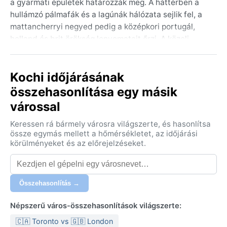
a gyarmati épületek határozzák meg. A háttérben a
hullámzó pálmafák és a lagúnák hálózata sejlik fel, a
mattancherryi negyed pedig a középkori portugál,
holland és brit örökség lenyomatait őrzi. A közeli
hátország végtelen rizsföldjei és a csatornák
labirintusa teszik teljessé a képet.
Kochi időjárásának
Kochi éghajlata a trópusi monszun (Am) osztályba
összehasonlítása egy másik
sorolható – forró és rendkívül párás egész évben. A
várossal
nyári hónapokban (márciustól májusig) a hőmérséklet
30 °C fölé kúszik, a levegő szinte tapinthatóan
Keressen rá bármely városra világszerte, és hasonlítsa
nedves. A délnyugati monszun júniustól szeptemberig
össze egymás mellett a hőmérsékletet, az időjárási
hatalmas csapadékot hoz, a város ilyenkor szinte
körülményeket és az előrejelzéseket.
folyamatosan zuhogó esőt kap. A tél, decembertől
februárig, enyhébb és szárazabb, 20–28 °C-os
nappalokkal. A páratartalom azonban még ekkor is
Összehasonlítás →
magas. Pakolásnál a könnyű, légáteresztő
pamutruházat az alap, a monszun idején esőkabát
Népszerű város-összehasonlítások világszerte:
vagy esernyő nélkülözhetetlen.
🇨🇦 Toronto vs 🇬🇧 London