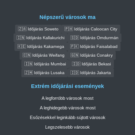
Népszerű városok ma
🇿🇦 Időjárás Soweto
🇵🇭 Időjárás Caloocan City
🇮🇳 Időjárás Kallakurichi
🇸🇩 Időjárás Omdurmán
🇰🇪 Időjárás Kakamega
🇵🇰 Időjárás Faisalabad
🇨🇳 Időjárás Weifang
🇬🇳 Időjárás Conakry
🇮🇳 Időjárás Mumbai
🇮🇩 Időjárás Bekasi
🇿🇲 Időjárás Lusaka
🇮🇩 Időjárás Jakarta
Extrém időjárási események
A legforróbb városok most
A leghidegebb városok most
Esőzésekkel leginkább sújtott városok
Legszelesebb városok