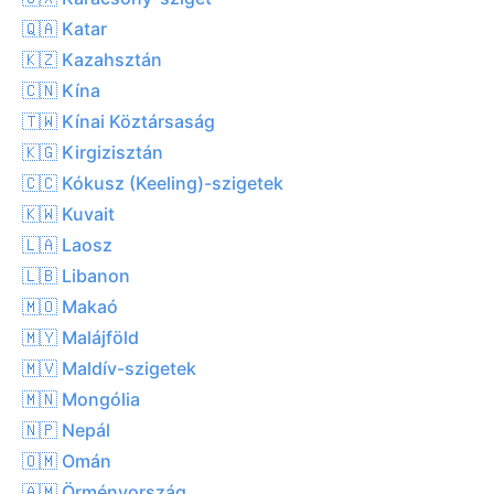
🇶🇦 Katar
🇰🇿 Kazahsztán
🇨🇳 Kína
🇹🇼 Kínai Köztársaság
🇰🇬 Kirgizisztán
🇨🇨 Kókusz (Keeling)-szigetek
🇰🇼 Kuvait
🇱🇦 Laosz
🇱🇧 Libanon
🇲🇴 Makaó
🇲🇾 Malájföld
🇲🇻 Maldív-szigetek
🇲🇳 Mongólia
🇳🇵 Nepál
🇴🇲 Omán
🇦🇲 Örményország