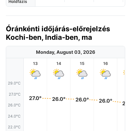
Holdfázis
Óránkénti időjárás-előrejelzés
Kochi-ben, India-ben, ma
Monday, August 03, 2026
13
14
15
16
17
29.0°C
27.0°C
27.0°
26.0°
26.0°
26.0°
26.
26.0°C
24.0°C
22.0°C