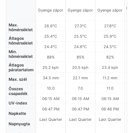
Hel
Gyenge zápor
Gyenge zápor
Gyenge zápor
a
Max.
26.6°C
27.3°C
27.8°C
hőmérséklet
25.4°C
25.5°C
25.9°C
Átlagos
hőmérséklet
24.4°C
24.6°C
24.5°C
Min.
hőmérséklet
88%
85%
82%
Átlagos
20.2 kph
20.5 kph
23.4 kph
páratartalom
34.5 mm
22.1 mm
11.2 mm
Max. szél
10.0
7.0
11.0
Összes
csapadék
06:15 AM
06:15 AM
06:15 AM
UV-index
06:47 PM
06:47 PM
06:46 PM
Napkelte
Last Quarter
Last Quarter
Last Quarter
La
Napnyugta