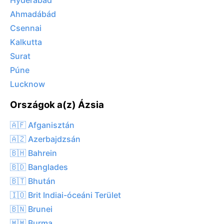
Hyderabad
Ahmadábád
Csennai
Kalkutta
Surat
Púne
Lucknow
Országok a(z) Ázsia
🇦🇫 Afganisztán
🇦🇿 Azerbajdzsán
🇧🇭 Bahrein
🇧🇩 Banglades
🇧🇹 Bhután
🇮🇴 Brit Indiai-óceáni Terület
🇧🇳 Brunei
🇲🇲 Burma