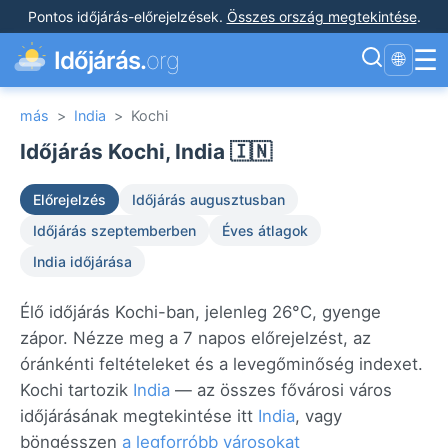
Pontos időjárás-előrejelzések
.
Összes ország megtekintése
.
☰
Időjárás.
org
🌐
más
>
India
>
Kochi
Időjárás Kochi, India 🇮🇳
Előrejelzés
Időjárás augusztusban
Időjárás szeptemberben
Éves átlagok
India időjárása
Élő időjárás Kochi-ban, jelenleg 26°C, gyenge
zápor. Nézze meg a 7 napos előrejelzést, az
óránkénti feltételeket és a levegőminőség indexet.
Kochi tartozik
India
— az összes fővárosi város
időjárásának megtekintése itt
India
, vagy
böngésszen
a legforróbb városokat