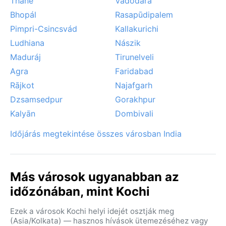
Thāne
Vadodara
Bhopál
Rasapūdipalem
Pimpri-Csincsvád
Kallakurichi
Ludhiana
Nászik
Maduráj
Tirunelveli
Agra
Faridabad
Rājkot
Najafgarh
Dzsamsedpur
Gorakhpur
Kalyān
Dombivali
Időjárás megtekintése összes városban India
Más városok ugyanabban az
időzónában, mint Kochi
Ezek a városok Kochi helyi idejét osztják meg
(Asia/Kolkata) — hasznos hívások ütemezéséhez vagy