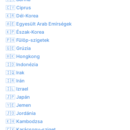
🇨🇾 Ciprus
🇰🇷 Dél-Korea
🇦🇪 Egyesült Arab Emírségek
🇰🇵 Észak-Korea
🇵🇭 Fülöp-szigetek
🇬🇪 Grúzia
🇭🇰 Hongkong
🇮🇩 Indonézia
🇮🇶 Irak
🇮🇷 Irán
🇮🇱 Izrael
🇯🇵 Japán
🇾🇪 Jemen
🇯🇴 Jordánia
🇰🇭 Kambodzsa
🇨🇽 Karácsony-sziget