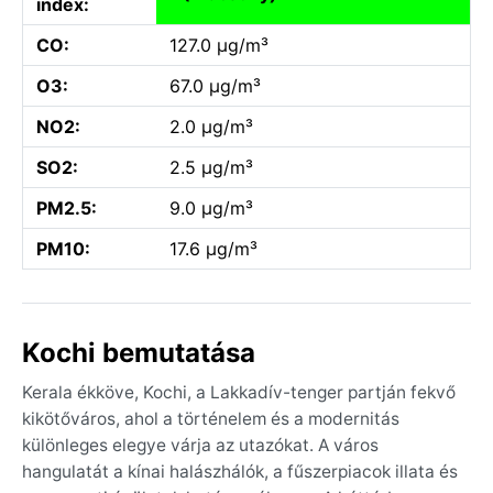
index:
CO:
127.0 µg/m³
O3:
67.0 µg/m³
NO2:
2.0 µg/m³
SO2:
2.5 µg/m³
PM2.5:
9.0 µg/m³
PM10:
17.6 µg/m³
Kochi bemutatása
Kerala ékköve, Kochi, a Lakkadív-tenger partján fekvő
kikötőváros, ahol a történelem és a modernitás
különleges elegye várja az utazókat. A város
hangulatát a kínai halászhálók, a fűszerpiacok illata és