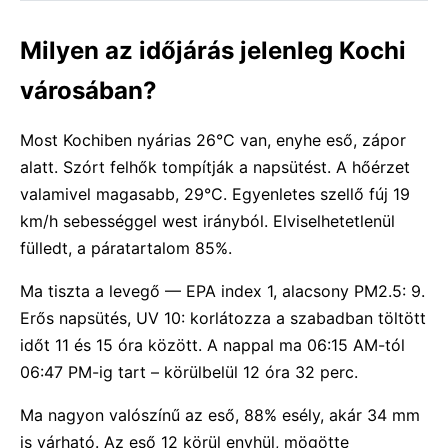
Milyen az időjárás jelenleg Kochi
városában?
Most Kochiben nyárias 26°C van, enyhe eső, zápor
alatt. Szórt felhők tompítják a napsütést. A hőérzet
valamivel magasabb, 29°C. Egyenletes szellő fúj 19
km/h sebességgel west irányból. Elviselhetetlenül
fülledt, a páratartalom 85%.
Ma tiszta a levegő — EPA index 1, alacsony PM2.5: 9.
Erős napsütés, UV 10: korlátozza a szabadban töltött
időt 11 és 15 óra között. A nappal ma 06:15 AM-tól
06:47 PM-ig tart – körülbelül 12 óra 32 perc.
Ma nagyon valószínű az eső, 88% esély, akár 34 mm
is várható. Az eső 12 körül enyhül, mögötte