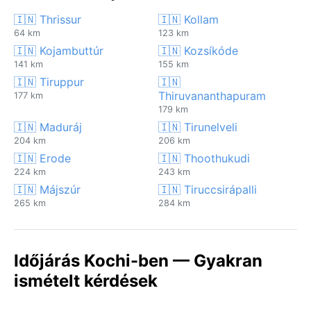
🇮🇳 Thrissur
🇮🇳 Kollam
64 km
123 km
🇮🇳 Kojambuttúr
🇮🇳 Kozsíkóde
141 km
155 km
🇮🇳 Tiruppur
🇮🇳
Thiruvananthapuram
177 km
179 km
🇮🇳 Maduráj
🇮🇳 Tirunelveli
204 km
206 km
🇮🇳 Erode
🇮🇳 Thoothukudi
224 km
243 km
🇮🇳 Májszúr
🇮🇳 Tiruccsirápalli
265 km
284 km
Időjárás Kochi-ben — Gyakran
ismételt kérdések