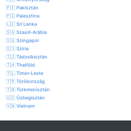
🇵🇰 Pakisztán
🇵🇸 Palesztina
🇱🇰 Srí Lanka
🇸🇦 Szaúd-Arábia
🇸🇬 Szingapúr
🇸🇾 Szíria
🇹🇯 Tádzsikisztán
🇹🇭 Thaiföld
🇹🇱 Timor-Leste
🇹🇷 Törökország
🇹🇲 Türkmenisztán
🇺🇿 Üzbegisztán
🇻🇳 Vietnam