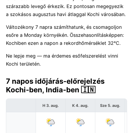
szárazabb levegő érkezik. Ez pontosan megegyezik
a szokásos augusztus havi átlaggal Kochi városában.
Változékony 7 napra számíthatunk, és csomagoljon
esőre a Monday környékén. Összehasonlításképpen:
Kochiben ezen a napon a rekordhőmérséklet 32°C.
Ne lepje meg — ma érdemes esőfelszerelést vinni
Kochi területén.
7 napos időjárás-előrejelzés
Kochi-ben, India-ben 🇮🇳
H 3. aug.
K 4. aug.
Sze 5. aug.
C