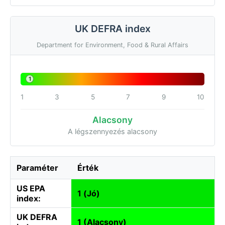
UK DEFRA index
Department for Environment, Food & Rural Affairs
1
1
3
5
7
9
10
Alacsony
A légszennyezés alacsony
Paraméter
Érték
US EPA
1 (Jó)
index:
UK DEFRA
1 (Alacsony)