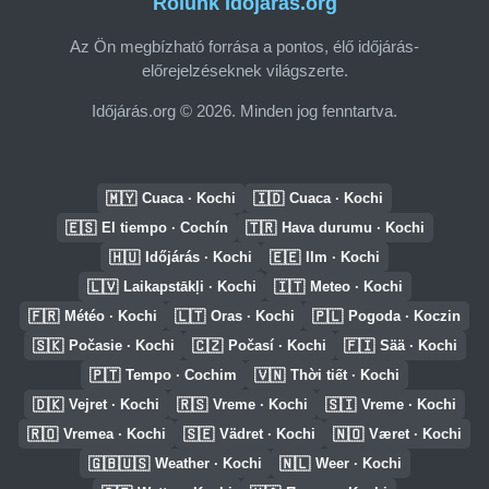
Rólunk Időjárás.org
Az Ön megbízható forrása a pontos, élő időjárás-
előrejelzéseknek világszerte.
Időjárás.org © 2026. Minden jog fenntartva.
🇲🇾
🇮🇩
Cuaca · Kochi
Cuaca · Kochi
🇪🇸
🇹🇷
El tiempo · Cochín
Hava durumu · Kochi
🇭🇺
🇪🇪
Időjárás · Kochi
Ilm · Kochi
🇱🇻
🇮🇹
Laikapstākļi · Kochi
Meteo · Kochi
🇫🇷
🇱🇹
🇵🇱
Météo · Kochi
Oras · Kochi
Pogoda · Koczin
🇸🇰
🇨🇿
🇫🇮
Počasie · Kochi
Počasí · Kochi
Sää · Kochi
🇵🇹
🇻🇳
Tempo · Cochim
Thời tiết · Kochi
🇩🇰
🇷🇸
🇸🇮
Vejret · Kochi
Vreme · Kochi
Vreme · Kochi
🇷🇴
🇸🇪
🇳🇴
Vremea · Kochi
Vädret · Kochi
Været · Kochi
🇬🇧🇺🇸
🇳🇱
Weather · Kochi
Weer · Kochi