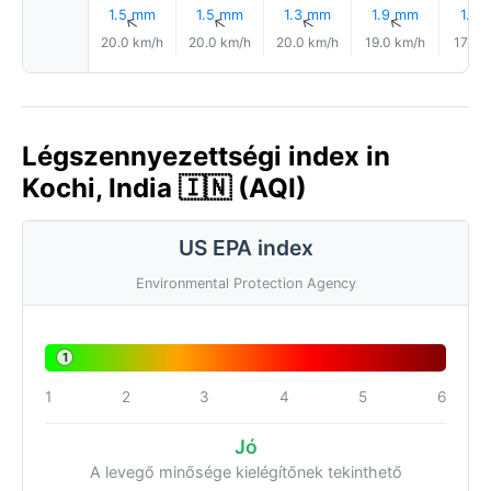
1.5 mm
1.5 mm
1.3 mm
1.9 mm
1.7 
↑
↑
↑
↑
20.0 km/h
20.0 km/h
20.0 km/h
19.0 km/h
17.0 
Légszennyezettségi index in
Kochi, India 🇮🇳 (AQI)
US EPA index
Environmental Protection Agency
1
1
2
3
4
5
6
Jó
A levegő minősége kielégítőnek tekinthető