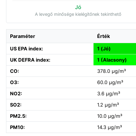
Jó
A levegő minősége kielégítőnek tekinthető
Paraméter
Érték
US EPA index:
1 (Jó)
UK DEFRA index:
1 (Alacsony)
CO:
378.0 µg/m³
O3:
60.0 µg/m³
NO2:
3.6 µg/m³
SO2:
1.2 µg/m³
PM2.5:
10.0 µg/m³
PM10:
14.3 µg/m³