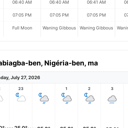
06:40 AM
06:40 AM
06:41 AM
0
07:05 PM
07:05 PM
07:05 PM
0
Full Moon
Waning Gibbous
Waning Gibbous
Wani
yabiagba-ben, Nigéria-ben, ma
day, July 27, 2026
2
23
1
2
3
0°
25.0°