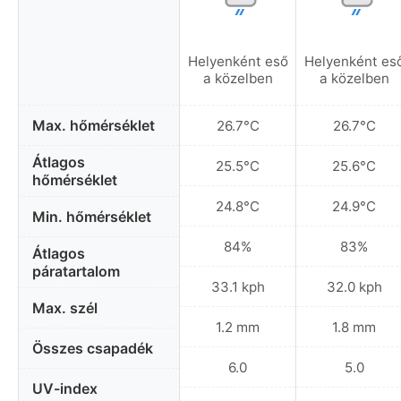
Helyenként eső
Helyenként es
a közelben
a közelben
Max. hőmérséklet
26.7°C
26.7°C
Átlagos
25.5°C
25.6°C
hőmérséklet
24.8°C
24.9°C
Min. hőmérséklet
84%
83%
Átlagos
páratartalom
33.1 kph
32.0 kph
Max. szél
1.2 mm
1.8 mm
Összes csapadék
6.0
5.0
UV-index