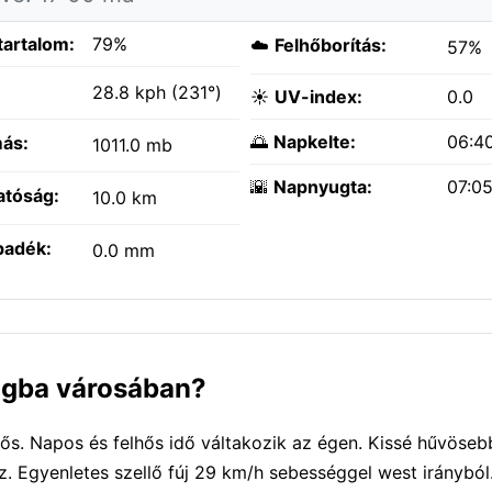
tartalom:
79%
☁️
Felhőborítás:
57%
:
28.8 kph (231°)
☀️
UV-index:
0.0
🌅
Napkelte:
06:4
ás:
1011.0 mb
🌇
Napnyugta:
07:0
atóság:
10.0 km
padék:
0.0 mm
iagba városában?
ős. Napos és felhős idő váltakozik az égen. Kissé hűvöse
. Egyenletes szellő fúj 29 km/h sebességgel west irányból