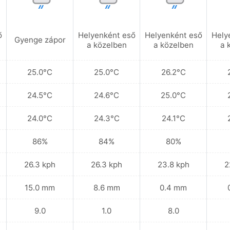
ő
Helyenként eső
Helyenként eső
Hely
Gyenge zápor
a közelben
a közelben
a 
25.0°C
25.0°C
26.2°C
24.5°C
24.6°C
25.0°C
24.0°C
24.3°C
24.1°C
86%
84%
80%
26.3 kph
26.3 kph
23.8 kph
2
15.0 mm
8.6 mm
0.4 mm
9.0
1.0
8.0