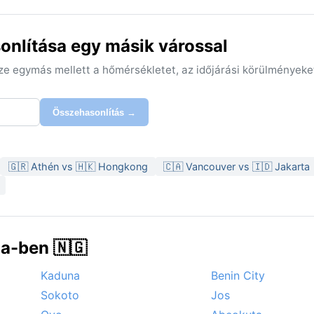
onlítása egy másik várossal
sze egymás mellett a hőmérsékletet, az időjárási körülményeke
Összehasonlítás →
🇬🇷 Athén vs 🇭🇰 Hongkong
🇨🇦 Vancouver vs 🇮🇩 Jakarta
a-ben 🇳🇬
Kaduna
Benin City
Sokoto
Jos