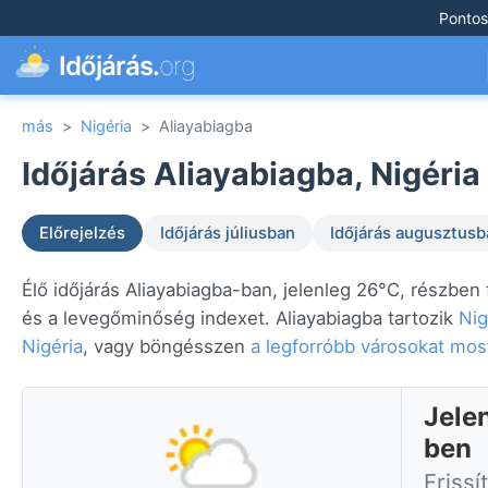
Pontos
Időjárás.
org
más
>
Nigéria
>
Aliayabiagba
Időjárás Aliayabiagba, Nigéria
Előrejelzés
Időjárás júliusban
Időjárás augusztusb
Élő időjárás Aliayabiagba-ban, jelenleg 26°C, részben 
és a levegőminőség indexet. Aliayabiagba tartozik
Nig
Nigéria
, vagy böngésszen
a legforróbb városokat mos
Jelen
ben
Frissí