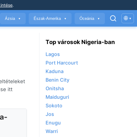
intése
.
🌐
Ázsia
Észak-Amerika
Óceánia
▾
▼
▼
▼
Top városok Nigeria-ban
Lagos
Port Harcourt
Kaduna
Benin City
eltételeket
Onitsha
e itt
Maiduguri
Sokoto
Jos
ia-
Enugu
Warri