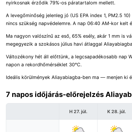
nyirkosnak érződik 79%-os páratartalom mellett.
A levegőminőség jelenleg jó (US EPA index 1, PM2.5 10
nincs szükség napvédelemre. A nap 06:40 AM-kor kelt és
Ma nagyon valószínű az eső, 65% esély, akár 1 mm is v
megegyezik a szokásos július havi átlaggal Aliayabiagb
Változékony hét áll előttünk, a legcsapadékosabb nap 
napon a rekordhőmérséklet 30°C.
Ideális körülmények Aliayabiagba-ben ma — menjen ki é
7 napos időjárás-előrejelzés Aliaya
H 27. júl.
K 28. júl.