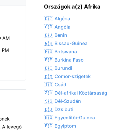
Országok a(z) Afrika
🇩🇿 Algéria
🇦🇴 Angóla
🇧🇯 Benin
0 AM
🇬🇼 Bissau-Guinea
5 PM
🇧🇼 Botswana
🇧🇫 Burkina Faso
🇧🇮 Burundi
🇰🇲 Comor-szigetek
🇹🇩 Csád
🇿🇦 Dél-afrikai Köztársaság
🇸🇸 Dél-Szudán
🇩🇯 Dzsibuti
🇬🇶 Egyenlítői-Guinea
bbnek
🇪🇬 Egyiptom
. A levegő