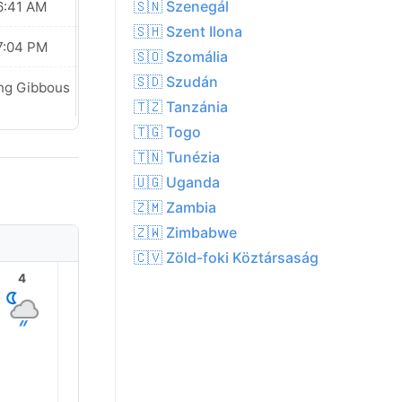
🇸🇳 Szenegál
6:41 AM
06:41 AM
🇸🇭 Szent Ilona
7:04 PM
07:04 PM
🇸🇴 Szomália
🇸🇩 Szudán
ng Gibbous
Waning Gibbous
🇹🇿 Tanzánia
🇹🇬 Togo
🇹🇳 Tunézia
🇺🇬 Uganda
🇿🇲 Zambia
🇿🇼 Zimbabwe
🇨🇻 Zöld-foki Köztársaság
4
5
6
7
8
9
26.0°
25.0°