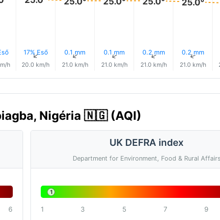
25.0°
25.0°
25.0°
25.0°
Eső
17% Eső
0.1 mm
0.1 mm
0.2 mm
0.2 mm
↑
↑
↑
↑
↑
↑
km/h
20.0 km/h
21.0 km/h
21.0 km/h
21.0 km/h
21.0 km/h
iagba, Nigéria 🇳🇬 (AQI)
UK DEFRA index
Department for Environment, Food & Rural Affair
1
6
1
3
5
7
9