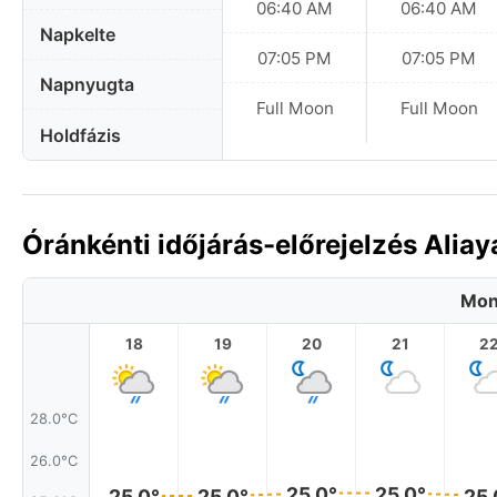
06:40 AM
06:40 AM
Napkelte
07:05 PM
07:05 PM
Napnyugta
Full Moon
Full Moon
Holdfázis
Óránkénti időjárás-előrejelzés Alia
Mon
18
19
20
21
2
28.0°C
26.0°C
25.0°
25.0°
25.0°
25.0°
25.