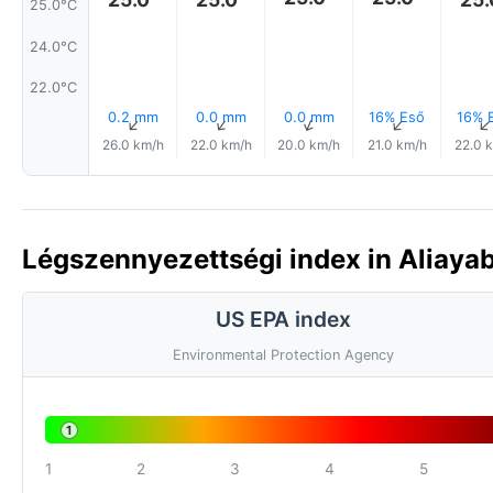
25.0°C
24.0°C
22.0°C
0.2 mm
0.0 mm
0.0 mm
16% Eső
16% 
↑
↑
↑
↑
26.0 km/h
22.0 km/h
20.0 km/h
21.0 km/h
22.0 
Légszennyezettségi index in Aliayab
US EPA index
Environmental Protection Agency
1
1
2
3
4
5