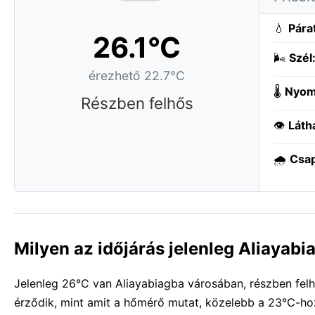
💧
Pára
26.1°C
🌬️
Szél
érezhető 22.7°C
🌡️
Nyom
Részben felhős
👁️
Láth
🌧️
Csa
Milyen az időjárás jelenleg Aliayab
Jelenleg 26°C van Aliayabiagba városában, részben felh
érződik, mint amit a hőmérő mutat, közelebb a 23°C-hoz