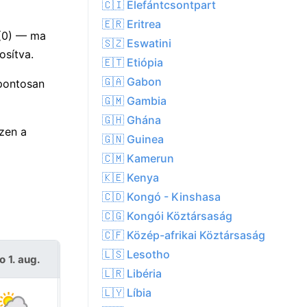
🇨🇮 Elefántcsontpart
🇪🇷 Eritrea
 (0) — ma
🇸🇿 Eswatini
osítva.
🇪🇹 Etiópia
🇬🇦 Gabon
 pontosan
🇬🇲 Gambia
🇬🇭 Ghána
zen a
🇬🇳 Guinea
🇨🇲 Kamerun
🇰🇪 Kenya
🇨🇩 Kongó - Kinshasa
🇨🇬 Kongói Köztársaság
🇨🇫 Közép-afrikai Köztársaság
🇱🇸 Lesotho
o 1. aug.
V 2. aug.
🇱🇷 Libéria
🇱🇾 Líbia