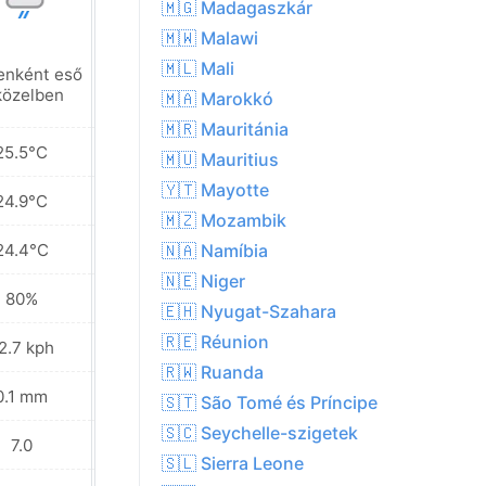
🇲🇬 Madagaszkár
🇲🇼 Malawi
🇲🇱 Mali
enként eső
Helyenként eső
közelben
a közelben
🇲🇦 Marokkó
🇲🇷 Mauritánia
25.5°C
25.9°C
🇲🇺 Mauritius
🇾🇹 Mayotte
24.9°C
25.0°C
🇲🇿 Mozambik
24.4°C
24.4°C
🇳🇦 Namíbia
🇳🇪 Niger
80%
80%
🇪🇭 Nyugat-Szahara
🇷🇪 Réunion
2.7 kph
25.6 kph
🇷🇼 Ruanda
0.1 mm
0.5 mm
🇸🇹 São Tomé és Príncipe
🇸🇨 Seychelle-szigetek
7.0
6.0
🇸🇱 Sierra Leone