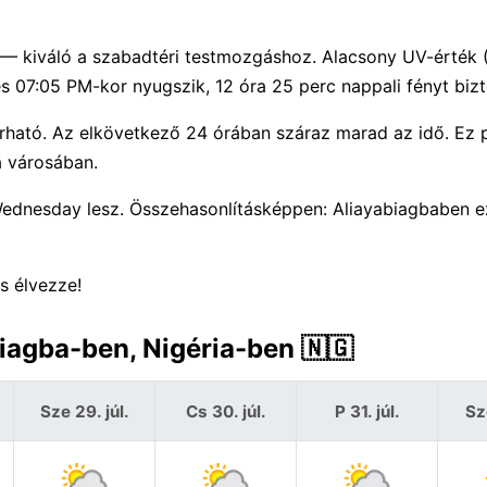
) — kiváló a szabadtéri testmozgáshoz. Alacsony UV-érték
 07:05 PM-kor nyugszik, 12 óra 25 perc nappali fényt bizt
árható. Az elkövetkező 24 órában száraz marad az idő. Ez
a városában.
Wednesday lesz. Összehasonlításképpen: Aliayabiagbaben e
s élvezze!
biagba-ben, Nigéria-ben 🇳🇬
Sze 29. júl.
Cs 30. júl.
P 31. júl.
Sz