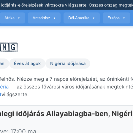
 időjárás-előrejelzések
városokra világszerte
.
Összes ország megtek
Afrika
Antarktisz
Dél-Amerika
Európa
▼
▼
▼
▼
 🇳🇬
an
Éves átlagok
Nigéria időjárása
felhős. Nézze meg a 7 napos előrejelzést, az óránkénti f
éria
— az összes fővárosi város időjárásának megtekintés
t
világszerte.
legi időjárás Aliayabiagba-ben, Nigér
tve: 17:00 ma