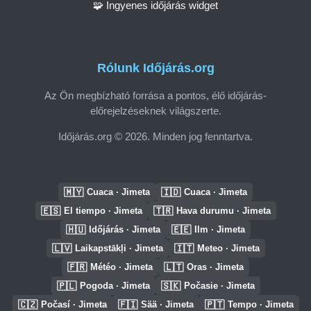
🧩 Ingyenes időjárás widget
Rólunk Időjárás.org
Az Ön megbízható forrása a pontos, élő időjárás-
előrejelzéseknek világszerte.
Időjárás.org © 2026. Minden jog fenntartva.
🇲🇾
🇮🇩
Cuaca · Jimeta
Cuaca · Jimeta
🇪🇸
🇹🇷
El tiempo · Jimeta
Hava durumu · Jimeta
🇭🇺
🇪🇪
Időjárás · Jimeta
Ilm · Jimeta
🇱🇻
🇮🇹
Laikapstākļi · Jimeta
Meteo · Jimeta
🇫🇷
🇱🇹
Météo · Jimeta
Oras · Jimeta
🇵🇱
🇸🇰
Pogoda · Jimeta
Počasie · Jimeta
🇨🇿
🇫🇮
🇵🇹
Počasí · Jimeta
Sää · Jimeta
Tempo · Jimeta