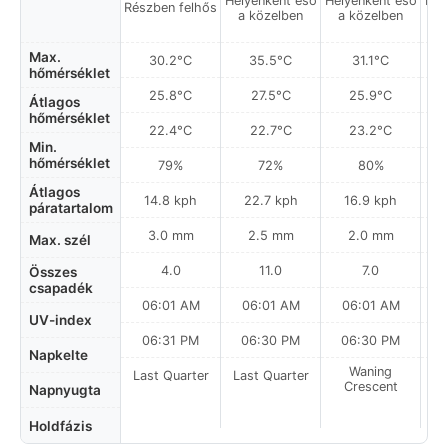
Helyenként eső
Helyenként eső
Hel
Részben felhős
a közelben
a közelben
a
Max.
30.2°C
35.5°C
31.1°C
hőmérséklet
25.8°C
27.5°C
25.9°C
Átlagos
hőmérséklet
22.4°C
22.7°C
23.2°C
Min.
hőmérséklet
79%
72%
80%
Átlagos
14.8 kph
22.7 kph
16.9 kph
páratartalom
3.0 mm
2.5 mm
2.0 mm
Max. szél
4.0
11.0
7.0
Összes
csapadék
06:01 AM
06:01 AM
06:01 AM
UV-index
06:31 PM
06:30 PM
06:30 PM
Napkelte
Waning
Last Quarter
Last Quarter
Crescent
Napnyugta
Holdfázis