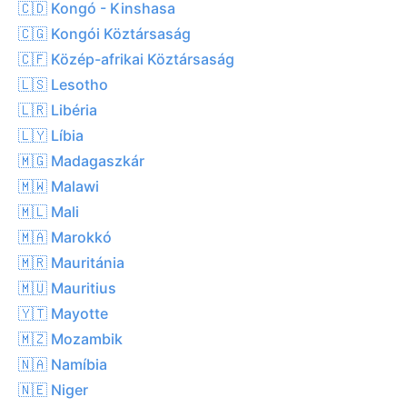
🇨🇩 Kongó - Kinshasa
🇨🇬 Kongói Köztársaság
🇨🇫 Közép-afrikai Köztársaság
🇱🇸 Lesotho
🇱🇷 Libéria
🇱🇾 Líbia
🇲🇬 Madagaszkár
🇲🇼 Malawi
🇲🇱 Mali
🇲🇦 Marokkó
🇲🇷 Mauritánia
🇲🇺 Mauritius
🇾🇹 Mayotte
🇲🇿 Mozambik
🇳🇦 Namíbia
🇳🇪 Niger