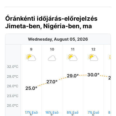
Óránkénti időjárás-előrejelzés
Jimeta-ben, Nigéria-ben, ma
Wednesday, August 05, 2026
9
10
11
12
1
32.0°C
30.0°
29.0°
29.0°C
29.
27.0°
26.0°C
25.0°
23.0°C
20.0°C
17% Eső
16% Eső
8% Eső
7% Eső
8% E
↑
↑
↑
↑