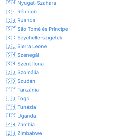
🇪🇭 Nyugat-Szahara
🇷🇪 Réunion
🇷🇼 Ruanda
🇸🇹 São Tomé és Príncipe
🇸🇨 Seychelle-szigetek
🇸🇱 Sierra Leone
🇸🇳 Szenegál
🇸🇭 Szent Ilona
🇸🇴 Szomália
🇸🇩 Szudán
🇹🇿 Tanzánia
🇹🇬 Togo
🇹🇳 Tunézia
🇺🇬 Uganda
🇿🇲 Zambia
🇿🇼 Zimbabwe