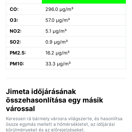
CO:
296.0 µg/m³
O3:
57.0 µg/m³
NO2:
5.1 µg/m³
SO2:
0.9 µg/m³
PM2.5:
16.2 µg/m³
PM10:
33.3 µg/m³
Jimeta időjárásának
összehasonlítása egy másik
várossal
Keressen rá bármely városra világszerte, és hasonlítsa
össze egymás mellett a hőmérsékletet, az időjárási
körülményeket és az előrejelzéseket.