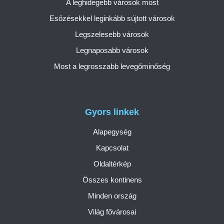
A leghidegebb városok most
Esőzésekkel leginkább sújtott városok
Legszelesebb városok
Legnaposabb városok
Most a legrosszabb levegőminőség
Gyors linkek
Alapegység
Kapcsolat
Oldaltérkép
Összes kontinens
Minden ország
Világ fővárosai