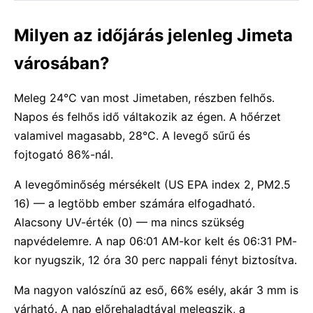
Milyen az időjárás jelenleg Jimeta
városában?
Meleg 24°C van most Jimetaben, részben felhős.
Napos és felhős idő váltakozik az égen. A hőérzet
valamivel magasabb, 28°C. A levegő sűrű és
fojtogató 86%-nál.
A levegőminőség mérsékelt (US EPA index 2, PM2.5
16) — a legtöbb ember számára elfogadható.
Alacsony UV-érték (0) — ma nincs szükség
napvédelemre. A nap 06:01 AM-kor kelt és 06:31 PM-
kor nyugszik, 12 óra 30 perc nappali fényt biztosítva.
Ma nagyon valószínű az eső, 66% esély, akár 3 mm is
várható. A nap előrehaladtával melegszik, a