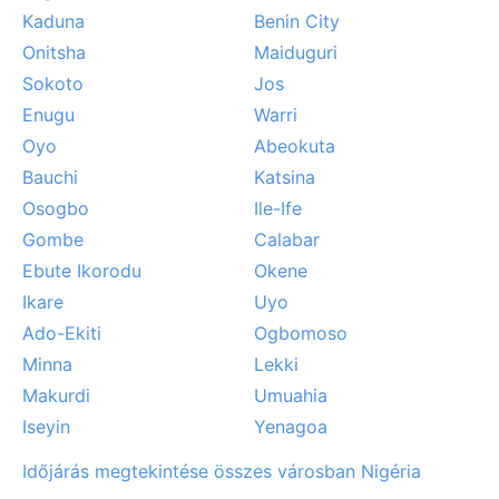
Kaduna
Benin City
Onitsha
Maiduguri
Sokoto
Jos
Enugu
Warri
Oyo
Abeokuta
Bauchi
Katsina
Osogbo
Ile-Ife
Gombe
Calabar
Ebute Ikorodu
Okene
Ikare
Uyo
Ado-Ekiti
Ogbomoso
Minna
Lekki
Makurdi
Umuahia
Iseyin
Yenagoa
Időjárás megtekintése összes városban Nigéria