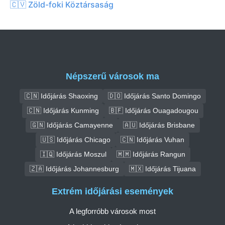
🇨🇻 Zöld-foki Köztársaság
Népszerű városok ma
🇨🇳 Időjárás Shaoxing
🇩🇴 Időjárás Santo Domingo
🇨🇳 Időjárás Kunming
🇧🇫 Időjárás Ouagadougou
🇬🇳 Időjárás Camayenne
🇦🇺 Időjárás Brisbane
🇺🇸 Időjárás Chicago
🇨🇳 Időjárás Vuhan
🇮🇶 Időjárás Moszul
🇲🇲 Időjárás Rangun
🇿🇦 Időjárás Johannesburg
🇲🇽 Időjárás Tijuana
Extrém időjárási események
A legforróbb városok most