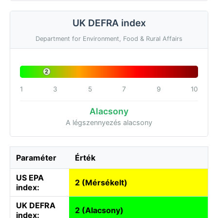
UK DEFRA index
Department for Environment, Food & Rural Affairs
2
1
3
5
7
9
10
Alacsony
A légszennyezés alacsony
Paraméter
Érték
US EPA
2 (Mérsékelt)
index:
UK DEFRA
2 (Alacsony)
index: