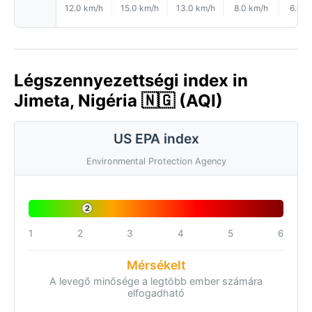
12.0 km/h
15.0 km/h
13.0 km/h
8.0 km/h
6.0 k
Légszennyezettségi index in
Jimeta, Nigéria 🇳🇬 (AQI)
US EPA index
Environmental Protection Agency
2
1
2
3
4
5
6
Mérsékelt
A levegő minősége a legtöbb ember számára
elfogadható