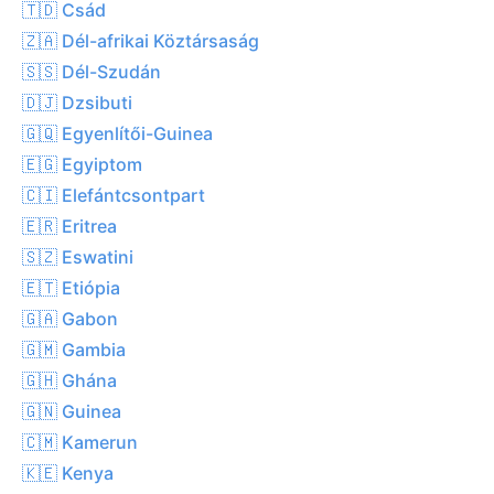
🇹🇩 Csád
🇿🇦 Dél-afrikai Köztársaság
🇸🇸 Dél-Szudán
🇩🇯 Dzsibuti
🇬🇶 Egyenlítői-Guinea
🇪🇬 Egyiptom
🇨🇮 Elefántcsontpart
🇪🇷 Eritrea
🇸🇿 Eswatini
🇪🇹 Etiópia
🇬🇦 Gabon
🇬🇲 Gambia
🇬🇭 Ghána
🇬🇳 Guinea
🇨🇲 Kamerun
🇰🇪 Kenya