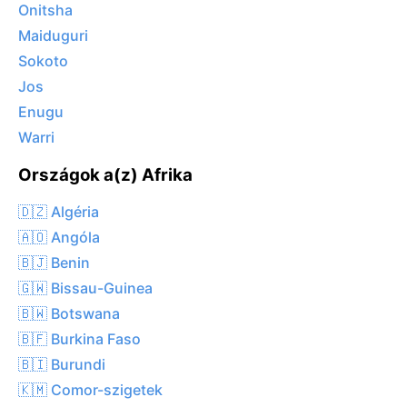
Onitsha
Maiduguri
Sokoto
Jos
Enugu
Warri
Országok a(z) Afrika
🇩🇿 Algéria
🇦🇴 Angóla
🇧🇯 Benin
🇬🇼 Bissau-Guinea
🇧🇼 Botswana
🇧🇫 Burkina Faso
🇧🇮 Burundi
🇰🇲 Comor-szigetek