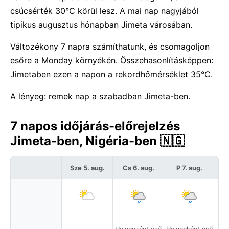
csúcsérték 30°C körül lesz. A mai nap nagyjából
tipikus augusztus hónapban Jimeta városában.
Változékony 7 napra számíthatunk, és csomagoljon
esőre a Monday környékén. Összehasonlításképpen:
Jimetaben ezen a napon a rekordhőmérséklet 35°C.
A lényeg: remek nap a szabadban Jimeta-ben.
7 napos időjárás-előrejelzés
Jimeta-ben, Nigéria-ben 🇳🇬
Sze 5. aug.
Cs 6. aug.
P 7. aug.
S