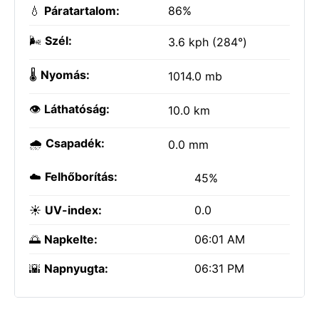
💧
Páratartalom:
86%
🌬️
Szél:
3.6 kph (284°)
🌡️
Nyomás:
1014.0 mb
👁️
Láthatóság:
10.0 km
🌧️
Csapadék:
0.0 mm
☁️
Felhőborítás:
45%
☀️
UV-index:
0.0
🌅
Napkelte:
06:01 AM
🌇
Napnyugta:
06:31 PM