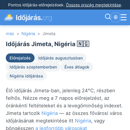
Pontos időjárás-előrejelzések
.
Összes ország megtekintése
.
☰
Időjárás.
org
🌐
más
>
Nigéria
>
Jimeta
Időjárás Jimeta, Nigéria 🇳🇬
Előrejelzés
Időjárás augusztusban
Időjárás szeptemberben
Éves átlagok
Nigéria időjárása
Élő időjárás Jimeta-ban, jelenleg 24°C, részben
felhős. Nézze meg a 7 napos előrejelzést, az
óránkénti feltételeket és a levegőminőség indexet.
Jimeta tartozik
Nigéria
— az összes fővárosi város
időjárásának megtekintése itt
Nigéria
, vagy
böngésszen
a legforróbb városokat