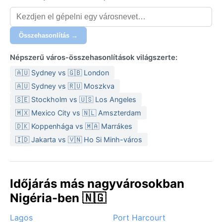
Összehasonlítás →
Népszerű város-összehasonlítások világszerte:
🇦🇺 Sydney vs 🇬🇧 London
🇦🇺 Sydney vs 🇷🇺 Moszkva
🇸🇪 Stockholm vs 🇺🇸 Los Angeles
🇲🇽 Mexico City vs 🇳🇱 Amszterdam
🇩🇰 Koppenhága vs 🇲🇦 Marrákes
🇮🇩 Jakarta vs 🇻🇳 Ho Si Minh-város
Időjárás más nagyvárosokban
Nigéria-ben 🇳🇬
Lagos
Port Harcourt