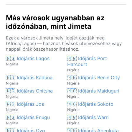
Más városok ugyanabban az
időzónában, mint Jimeta
Ezek a városok Jimeta helyi idejét osztják meg
(Africa/Lagos) — hasznos hívások ütemezéséhez vagy
nappali órák összehasonlításához.
🇳🇬 Időjárás Lagos
🇳🇬 Időjárás Port
Harcourt
Nigéria
Nigéria
🇳🇬 Időjárás Kaduna
🇳🇬 Időjárás Benin City
Nigéria
Nigéria
🇳🇬 Időjárás Onitsha
🇳🇬 Időjárás Maiduguri
Nigéria
Nigéria
🇳🇬 Időjárás Jos
🇳🇬 Időjárás Sokoto
Nigéria
Nigéria
🇳🇬 Időjárás Enugu
🇳🇬 Időjárás Warri
Nigéria
Nigéria
🇳🇬 Időjárás Oyo
🇳🇬 Időjárás Abeokuta