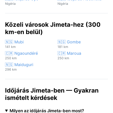
Nigéria
Nigéria
Közeli városok Jimeta-hez (300
km-en belül)
🇳🇬 Mubi
🇳🇬 Gombe
141 km
181 km
🇨🇲 Ngaoundéré
🇨🇲 Maroua
250 km
250 km
🇳🇬 Maiduguri
296 km
Időjárás Jimeta-ben — Gyakran
ismételt kérdések
Milyen az időjárás Jimeta-ben most?