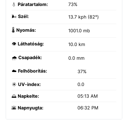
💧
Páratartalom:
73%
🌬️
Szél:
13.7 kph (82°)
🌡️
Nyomás:
1001.0 mb
👁️
Láthatóság:
10.0 km
🌧️
Csapadék:
0.0 mm
☁️
Felhőborítás:
37%
☀️
UV-index:
0.0
🌅
Napkelte:
05:13 AM
🌇
Napnyugta:
06:32 PM