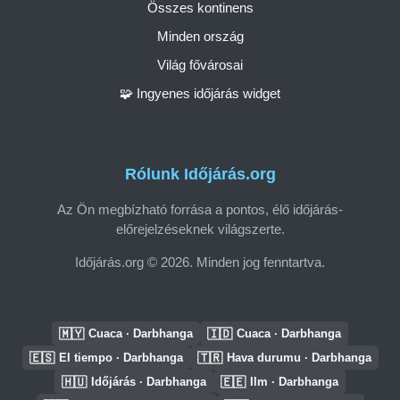
Összes kontinens
Minden ország
Világ fővárosai
🧩 Ingyenes időjárás widget
Rólunk Időjárás.org
Az Ön megbízható forrása a pontos, élő időjárás-
előrejelzéseknek világszerte.
Időjárás.org © 2026. Minden jog fenntartva.
🇲🇾
🇮🇩
Cuaca · Darbhanga
Cuaca · Darbhanga
🇪🇸
🇹🇷
El tiempo · Darbhanga
Hava durumu · Darbhanga
🇭🇺
🇪🇪
Időjárás · Darbhanga
Ilm · Darbhanga