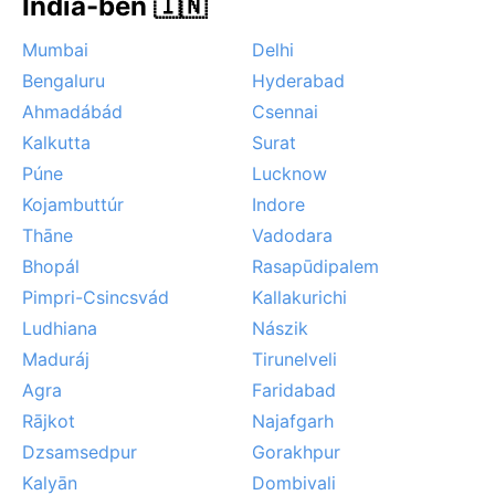
India-ben 🇮🇳
Mumbai
Delhi
Bengaluru
Hyderabad
Ahmadábád
Csennai
Kalkutta
Surat
Púne
Lucknow
Kojambuttúr
Indore
Thāne
Vadodara
Bhopál
Rasapūdipalem
Pimpri-Csincsvád
Kallakurichi
Ludhiana
Nászik
Maduráj
Tirunelveli
Agra
Faridabad
Rājkot
Najafgarh
Dzsamsedpur
Gorakhpur
Kalyān
Dombivali