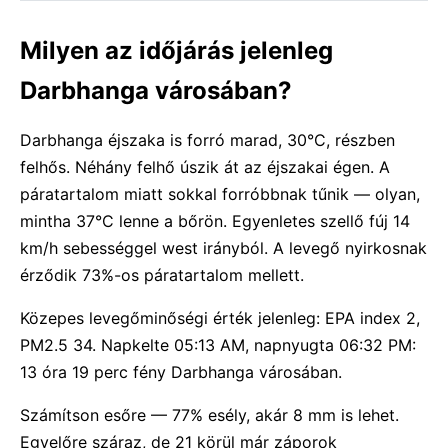
Milyen az időjárás jelenleg
Darbhanga városában?
Darbhanga éjszaka is forró marad, 30°C, részben
felhős. Néhány felhő úszik át az éjszakai égen. A
páratartalom miatt sokkal forróbbnak tűnik — olyan,
mintha 37°C lenne a bőrön. Egyenletes szellő fúj 14
km/h sebességgel west irányból. A levegő nyirkosnak
érződik 73%-os páratartalom mellett.
Közepes levegőminőségi érték jelenleg: EPA index 2,
PM2.5 34. Napkelte 05:13 AM, napnyugta 06:32 PM:
13 óra 19 perc fény Darbhanga városában.
Számítson esőre — 77% esély, akár 8 mm is lehet.
Egyelőre száraz, de 21 körül már záporok