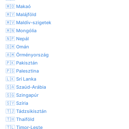
🇲🇴 Makaó
🇲🇾 Malájföld
🇲🇻 Maldív-szigetek
🇲🇳 Mongólia
🇳🇵 Nepál
🇴🇲 Omán
🇦🇲 Örményország
🇵🇰 Pakisztán
🇵🇸 Palesztina
🇱🇰 Srí Lanka
🇸🇦 Szaúd-Arábia
🇸🇬 Szingapúr
🇸🇾 Szíria
🇹🇯 Tádzsikisztán
🇹🇭 Thaiföld
🇹🇱 Timor-Leste