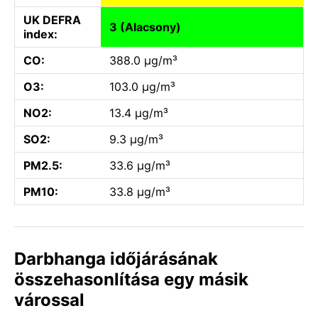
UK DEFRA
3 (Alacsony)
index:
CO:
388.0 µg/m³
O3:
103.0 µg/m³
NO2:
13.4 µg/m³
SO2:
9.3 µg/m³
PM2.5:
33.6 µg/m³
PM10:
33.8 µg/m³
Darbhanga időjárásának
összehasonlítása egy másik
várossal