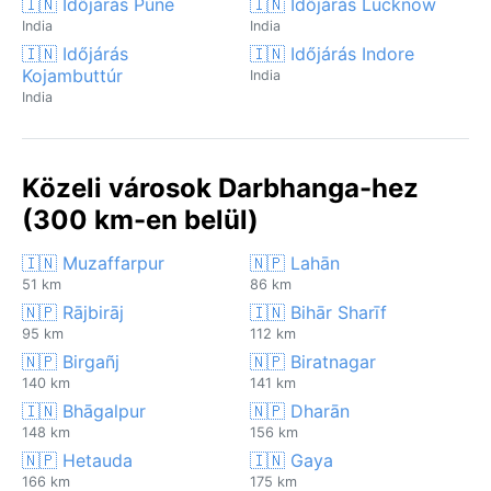
🇮🇳 Időjárás Púne
🇮🇳 Időjárás Lucknow
India
India
🇮🇳 Időjárás
🇮🇳 Időjárás Indore
Kojambuttúr
India
India
Közeli városok Darbhanga-hez
(300 km-en belül)
🇮🇳 Muzaffarpur
🇳🇵 Lahān
51 km
86 km
🇳🇵 Rājbirāj
🇮🇳 Bihār Sharīf
95 km
112 km
🇳🇵 Birgañj
🇳🇵 Biratnagar
140 km
141 km
🇮🇳 Bhāgalpur
🇳🇵 Dharān
148 km
156 km
🇳🇵 Hetauda
🇮🇳 Gaya
166 km
175 km