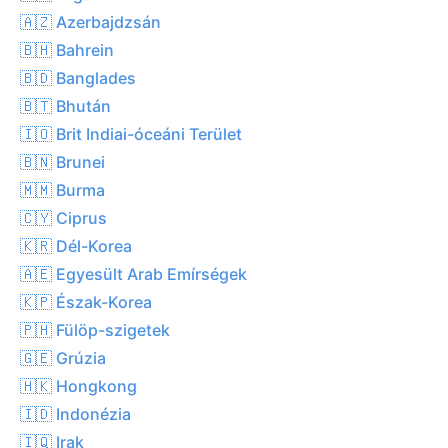
🇦🇿 Azerbajdzsán
🇧🇭 Bahrein
🇧🇩 Banglades
🇧🇹 Bhután
🇮🇴 Brit Indiai-óceáni Terület
🇧🇳 Brunei
🇲🇲 Burma
🇨🇾 Ciprus
🇰🇷 Dél-Korea
🇦🇪 Egyesült Arab Emírségek
🇰🇵 Észak-Korea
🇵🇭 Fülöp-szigetek
🇬🇪 Grúzia
🇭🇰 Hongkong
🇮🇩 Indonézia
🇮🇶 Irak