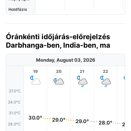
Holdfázis
Óránkénti időjárás-előrejelzés
Darbhanga-ben, India-ben, ma
Monday, August 03, 2026
19
20
21
22
2
37.0°C
34.0°C
31.0°C
30.0°
29.0°
29.0°
28.0°
28.
28.0°C