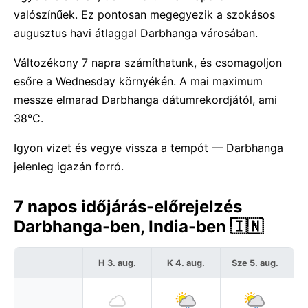
valószínűek. Ez pontosan megegyezik a szokásos
augusztus havi átlaggal Darbhanga városában.
Változékony 7 napra számíthatunk, és csomagoljon
esőre a Wednesday környékén. A mai maximum
messze elmarad Darbhanga dátumrekordjától, ami
38°C.
Igyon vizet és vegye vissza a tempót — Darbhanga
jelenleg igazán forró.
7 napos időjárás-előrejelzés
Darbhanga-ben, India-ben 🇮🇳
H 3. aug.
K 4. aug.
Sze 5. aug.
C