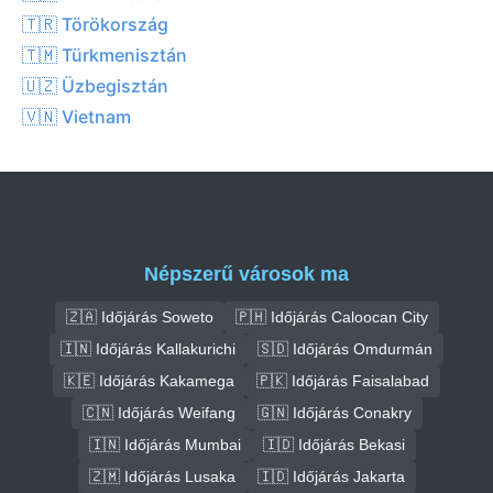
🇹🇷 Törökország
🇹🇲 Türkmenisztán
🇺🇿 Üzbegisztán
🇻🇳 Vietnam
Népszerű városok ma
🇿🇦 Időjárás Soweto
🇵🇭 Időjárás Caloocan City
🇮🇳 Időjárás Kallakurichi
🇸🇩 Időjárás Omdurmán
🇰🇪 Időjárás Kakamega
🇵🇰 Időjárás Faisalabad
🇨🇳 Időjárás Weifang
🇬🇳 Időjárás Conakry
🇮🇳 Időjárás Mumbai
🇮🇩 Időjárás Bekasi
🇿🇲 Időjárás Lusaka
🇮🇩 Időjárás Jakarta