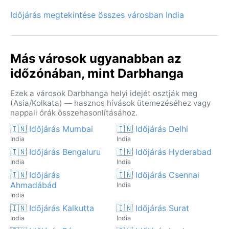
Időjárás megtekintése összes városban India
Más városok ugyanabban az
időzónában, mint Darbhanga
Ezek a városok Darbhanga helyi idejét osztják meg
(Asia/Kolkata) — hasznos hívások ütemezéséhez vagy
nappali órák összehasonlításához.
🇮🇳 Időjárás Mumbai
🇮🇳 Időjárás Delhi
India
India
🇮🇳 Időjárás Bengaluru
🇮🇳 Időjárás Hyderabad
India
India
🇮🇳 Időjárás
🇮🇳 Időjárás Csennai
Ahmadábád
India
India
🇮🇳 Időjárás Kalkutta
🇮🇳 Időjárás Surat
India
India