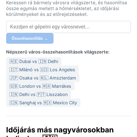
Keressen rá bármely városra világszerte, és hasonlítsa
össze egymás mellett a hőmérsékletet, az időjárási
körülményeket és az előrejelzéseket.
Összehasonlítás →
Népszerű város-összehasonlítások világszerte:
🇦🇪 Dubai vs 🇮🇳 Delhi
🇮🇹 Milánó vs 🇺🇸 Los Angeles
🇯🇵 Osaka vs 🇳🇱 Amszterdam
🇬🇧 London vs 🇲🇦 Marrákes
🇮🇳 Delhi vs 🇵🇹 Lisszabon
🇨🇳 Sanghaj vs 🇲🇽 Mexico City
Időjárás más nagyvárosokban