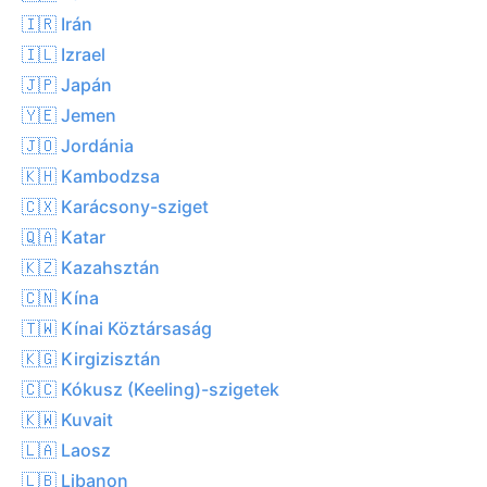
🇮🇷 Irán
🇮🇱 Izrael
🇯🇵 Japán
🇾🇪 Jemen
🇯🇴 Jordánia
🇰🇭 Kambodzsa
🇨🇽 Karácsony-sziget
🇶🇦 Katar
🇰🇿 Kazahsztán
🇨🇳 Kína
🇹🇼 Kínai Köztársaság
🇰🇬 Kirgizisztán
🇨🇨 Kókusz (Keeling)-szigetek
🇰🇼 Kuvait
🇱🇦 Laosz
🇱🇧 Libanon