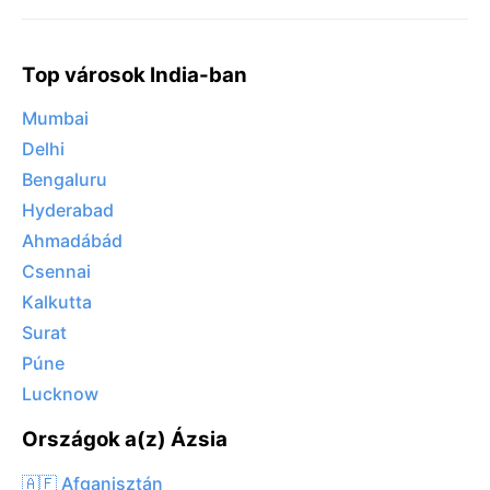
Top városok India-ban
Mumbai
Delhi
Bengaluru
Hyderabad
Ahmadábád
Csennai
Kalkutta
Surat
Púne
Lucknow
Országok a(z) Ázsia
🇦🇫 Afganisztán