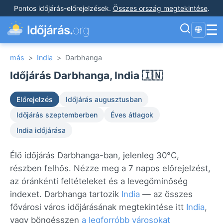
Pontos időjárás-előrejelzések
.
Összes ország megtekintése
.
☰
Időjárás.
org
🌐
más
>
India
>
Darbhanga
Időjárás Darbhanga, India 🇮🇳
Előrejelzés
Időjárás augusztusban
Időjárás szeptemberben
Éves átlagok
India időjárása
Élő időjárás Darbhanga-ban, jelenleg 30°C,
részben felhős. Nézze meg a 7 napos előrejelzést,
az óránkénti feltételeket és a levegőminőség
indexet. Darbhanga tartozik
India
— az összes
fővárosi város időjárásának megtekintése itt
India
,
vagy böngésszen
a legforróbb városokat