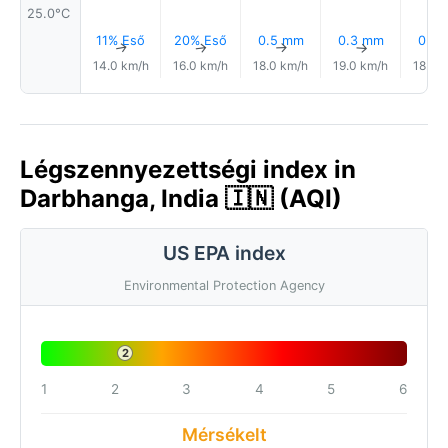
25.0°C
11% Eső
20% Eső
0.5 mm
0.3 mm
0.3
↑
↑
↑
↑
14.0 km/h
16.0 km/h
18.0 km/h
19.0 km/h
18.0 
Légszennyezettségi index in
Darbhanga, India 🇮🇳 (AQI)
US EPA index
Environmental Protection Agency
2
1
2
3
4
5
6
Mérsékelt