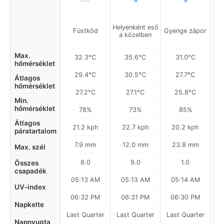
Helyenként eső
Füstköd
Gyenge zápor
Gy
a közelben
Max.
32.3°C
35.6°C
31.0°C
hőmérséklet
29.4°C
30.5°C
27.7°C
Átlagos
hőmérséklet
27.2°C
27.1°C
25.8°C
Min.
hőmérséklet
78%
73%
85%
Átlagos
21.2 kph
22.7 kph
20.2 kph
páratartalom
7.9 mm
12.0 mm
23.8 mm
Max. szél
8.0
9.0
1.0
Összes
csapadék
05:13 AM
05:13 AM
05:14 AM
UV-index
06:32 PM
06:31 PM
06:30 PM
Napkelte
Last Quarter
Last Quarter
Last Quarter
La
Napnyugta