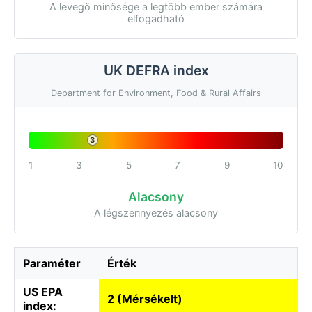
A levegő minősége a legtöbb ember számára
elfogadható
UK DEFRA index
Department for Environment, Food & Rural Affairs
3
1
3
5
7
9
10
Alacsony
A légszennyezés alacsony
Paraméter
Érték
US EPA
2 (Mérsékelt)
index: