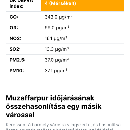
UK DEFRA
4 (Mérsékelt)
index:
CO:
343.0 µg/m³
O3:
99.0 µg/m³
NO2:
16.1 µg/m³
SO2:
13.3 µg/m³
PM2.5:
37.0 µg/m³
PM10:
37.1 µg/m³
Muzaffarpur időjárásának
összehasonlítása egy másik
várossal
Keressen rá bármely városra világszerte, és hasonlítsa