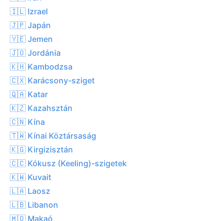
🇮🇱 Izrael
🇯🇵 Japán
🇾🇪 Jemen
🇯🇴 Jordánia
🇰🇭 Kambodzsa
🇨🇽 Karácsony-sziget
🇶🇦 Katar
🇰🇿 Kazahsztán
🇨🇳 Kína
🇹🇼 Kínai Köztársaság
🇰🇬 Kirgizisztán
🇨🇨 Kókusz (Keeling)-szigetek
🇰🇼 Kuvait
🇱🇦 Laosz
🇱🇧 Libanon
🇲🇴 Makaó