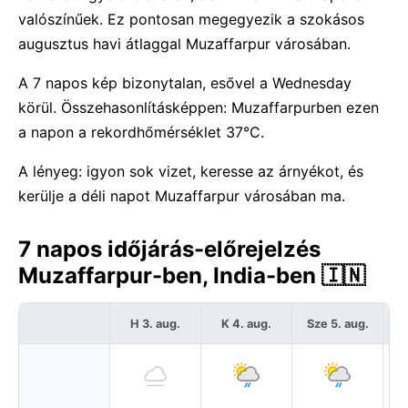
valószínűek. Ez pontosan megegyezik a szokásos
augusztus havi átlaggal Muzaffarpur városában.
A 7 napos kép bizonytalan, esővel a Wednesday
körül. Összehasonlításképpen: Muzaffarpurben ezen
a napon a rekordhőmérséklet 37°C.
A lényeg: igyon sok vizet, keresse az árnyékot, és
kerülje a déli napot Muzaffarpur városában ma.
7 napos időjárás-előrejelzés
Muzaffarpur-ben, India-ben 🇮🇳
H 3. aug.
K 4. aug.
Sze 5. aug.
C