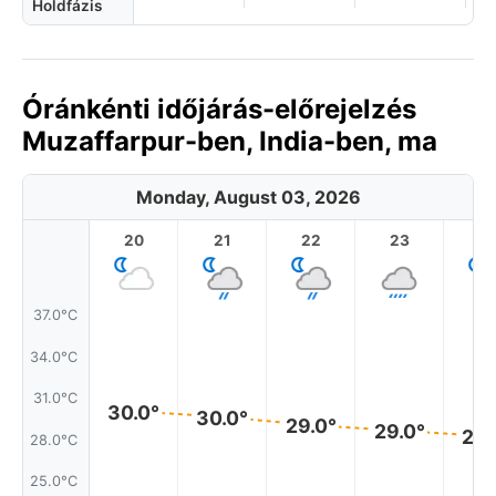
Holdfázis
Óránkénti időjárás-előrejelzés
Muzaffarpur-ben, India-ben, ma
Monday, August 03, 2026
20
21
22
23
37.0°C
34.0°C
31.0°C
30.0°
30.0°
29.0°
29.0°
28.
28.0°C
25.0°C