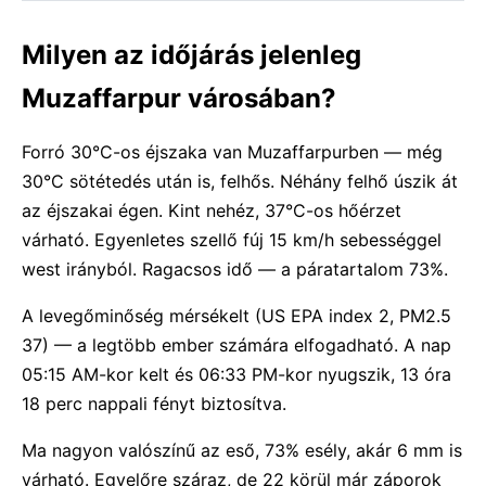
Milyen az időjárás jelenleg
Muzaffarpur városában?
Forró 30°C-os éjszaka van Muzaffarpurben — még
30°C sötétedés után is, felhős. Néhány felhő úszik át
az éjszakai égen. Kint nehéz, 37°C-os hőérzet
várható. Egyenletes szellő fúj 15 km/h sebességgel
west irányból. Ragacsos idő — a páratartalom 73%.
A levegőminőség mérsékelt (US EPA index 2, PM2.5
37) — a legtöbb ember számára elfogadható. A nap
05:15 AM-kor kelt és 06:33 PM-kor nyugszik, 13 óra
18 perc nappali fényt biztosítva.
Ma nagyon valószínű az eső, 73% esély, akár 6 mm is
várható. Egyelőre száraz, de 22 körül már záporok