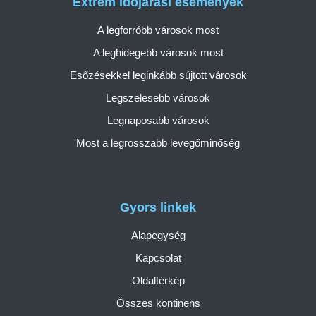
Extrém időjárási események
A legforróbb városok most
A leghidegebb városok most
Esőzésekkel leginkább sújtott városok
Legszelesebb városok
Legnaposabb városok
Most a legrosszabb levegőminőség
Gyors linkek
Alapegység
Kapcsolat
Oldaltérkép
Összes kontinens