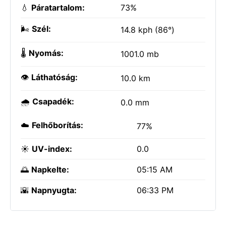
💧
Páratartalom:
73%
🌬️
Szél:
14.8 kph (86°)
🌡️
Nyomás:
1001.0 mb
👁️
Láthatóság:
10.0 km
🌧️
Csapadék:
0.0 mm
☁️
Felhőborítás:
77%
☀️
UV-index:
0.0
🌅
Napkelte:
05:15 AM
🌇
Napnyugta:
06:33 PM