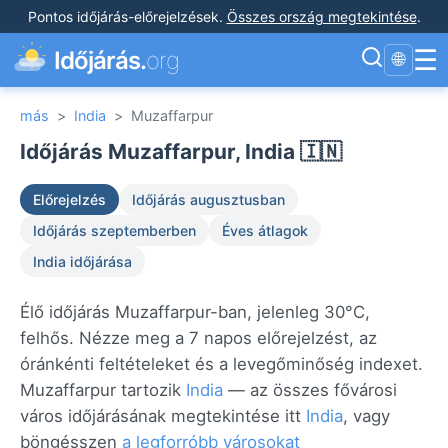
Pontos időjárás-előrejelzések
.
Összes ország megtekintése
.
☰
Időjárás.
org
🌐
más
>
India
>
Muzaffarpur
Időjárás Muzaffarpur, India 🇮🇳
Előrejelzés
Időjárás augusztusban
Időjárás szeptemberben
Éves átlagok
India időjárása
Élő időjárás Muzaffarpur-ban, jelenleg 30°C,
felhős. Nézze meg a 7 napos előrejelzést, az
óránkénti feltételeket és a levegőminőség indexet.
Muzaffarpur tartozik
India
— az összes fővárosi
város időjárásának megtekintése itt
India
, vagy
böngésszen
a legforróbb városokat