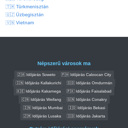
🇹🇲 Türkmenisztán
🇺🇿 Üzbegisztán
🇻🇳 Vietnam
Népszerű városok ma
🇿🇦 Időjárás Soweto
🇵🇭 Időjárás Caloocan City
🇮🇳 Időjárás Kallakurichi
🇸🇩 Időjárás Omdurmán
🇰🇪 Időjárás Kakamega
🇵🇰 Időjárás Faisalabad
🇨🇳 Időjárás Weifang
🇬🇳 Időjárás Conakry
🇮🇳 Időjárás Mumbai
🇮🇩 Időjárás Bekasi
🇿🇲 Időjárás Lusaka
🇮🇩 Időjárás Jakarta