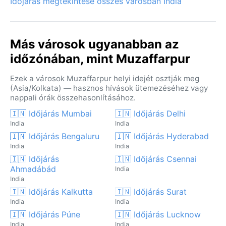
Időjárás megtekintése összes városban India
Más városok ugyanabban az
időzónában, mint Muzaffarpur
Ezek a városok Muzaffarpur helyi idejét osztják meg
(Asia/Kolkata) — hasznos hívások ütemezéséhez vagy
nappali órák összehasonlításához.
🇮🇳 Időjárás Mumbai
🇮🇳 Időjárás Delhi
India
India
🇮🇳 Időjárás Bengaluru
🇮🇳 Időjárás Hyderabad
India
India
🇮🇳 Időjárás
🇮🇳 Időjárás Csennai
Ahmadábád
India
India
🇮🇳 Időjárás Kalkutta
🇮🇳 Időjárás Surat
India
India
🇮🇳 Időjárás Púne
🇮🇳 Időjárás Lucknow
India
India