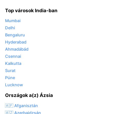
Top városok India-ban
Mumbai
Delhi
Bengaluru
Hyderabad
Ahmadábád
Csennai
Kalkutta
Surat
Púne
Lucknow
Országok a(z) Ázsia
🇦🇫 Afganisztán
🇦🇿 Azerbajdzsán