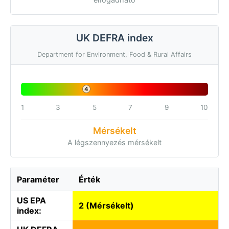
UK DEFRA index
Department for Environment, Food & Rural Affairs
4
1
3
5
7
9
10
Mérsékelt
A légszennyezés mérsékelt
Paraméter
Érték
US EPA
2 (Mérsékelt)
index: