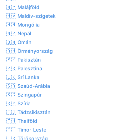
🇲🇾 Malájföld
🇲🇻 Maldív-szigetek
🇲🇳 Mongólia
🇳🇵 Nepál
🇴🇲 Omán
🇦🇲 Örményország
🇵🇰 Pakisztán
🇵🇸 Palesztina
🇱🇰 Srí Lanka
🇸🇦 Szaúd-Arábia
🇸🇬 Szingapúr
🇸🇾 Szíria
🇹🇯 Tádzsikisztán
🇹🇭 Thaiföld
🇹🇱 Timor-Leste
🇹🇷 Törökország