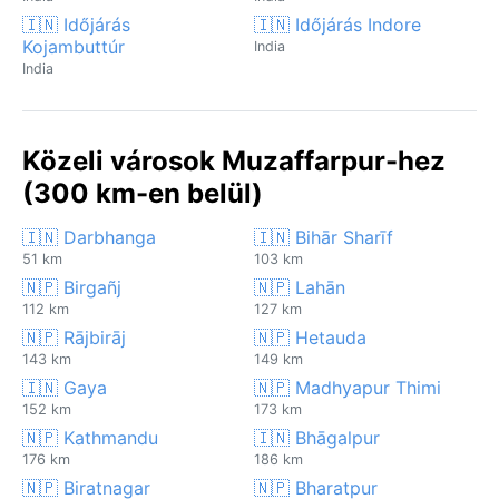
🇮🇳 Időjárás
🇮🇳 Időjárás Indore
Kojambuttúr
India
India
Közeli városok Muzaffarpur-hez
(300 km-en belül)
🇮🇳 Darbhanga
🇮🇳 Bihār Sharīf
51 km
103 km
🇳🇵 Birgañj
🇳🇵 Lahān
112 km
127 km
🇳🇵 Rājbirāj
🇳🇵 Hetauda
143 km
149 km
🇮🇳 Gaya
🇳🇵 Madhyapur Thimi
152 km
173 km
🇳🇵 Kathmandu
🇮🇳 Bhāgalpur
176 km
186 km
🇳🇵 Biratnagar
🇳🇵 Bharatpur