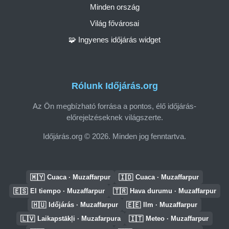
Minden ország
Világ fővárosai
🧩 Ingyenes időjárás widget
Rólunk Időjárás.org
Az Ön megbízható forrása a pontos, élő időjárás-
előrejelzéseknek világszerte.
Időjárás.org © 2026. Minden jog fenntartva.
🇲🇾
🇮🇩
Cuaca · Muzaffarpur
Cuaca · Muzaffarpur
🇪🇸
🇹🇷
El tiempo · Muzaffarpur
Hava durumu · Muzaffarpur
🇭🇺
🇪🇪
Időjárás · Muzaffarpur
Ilm · Muzaffarpur
🇱🇻
🇮🇹
Laikapstākļi · Muzafarpura
Meteo · Muzaffarpur