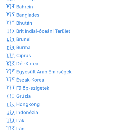
🇧🇭 Bahrein
🇧🇩 Banglades
🇧🇹 Bhután
🇮🇴 Brit Indiai-óceáni Terület
🇧🇳 Brunei
🇲🇲 Burma
🇨🇾 Ciprus
🇰🇷 Dél-Korea
🇦🇪 Egyesült Arab Emírségek
🇰🇵 Észak-Korea
🇵🇭 Fülöp-szigetek
🇬🇪 Grúzia
🇭🇰 Hongkong
🇮🇩 Indonézia
🇮🇶 Irak
🇮🇷 Irán