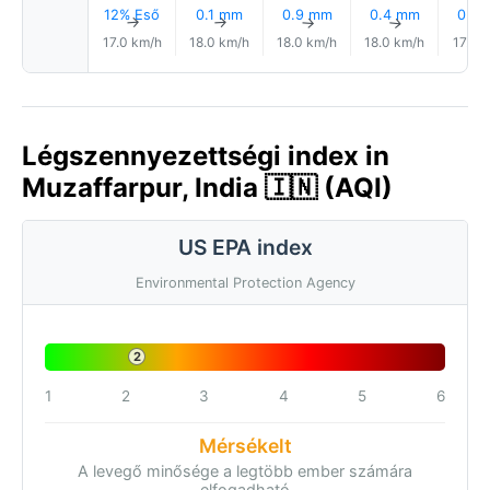
12% Eső
0.1 mm
0.9 mm
0.4 mm
0.0
↑
↑
↑
↑
17.0 km/h
18.0 km/h
18.0 km/h
18.0 km/h
17.0 
Légszennyezettségi index in
Muzaffarpur, India 🇮🇳 (AQI)
US EPA index
Environmental Protection Agency
2
1
2
3
4
5
6
Mérsékelt
A levegő minősége a legtöbb ember számára
elfogadható