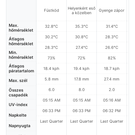
Helyenként eső
Füstköd
Gyenge zápor
Gy
a közelben
Max.
32.8°C
35.3°C
31.4°C
hőmérséklet
30.2°C
30.8°C
28.3°C
Átlagos
hőmérséklet
28.3°C
27.4°C
26.6°C
Min.
hőmérséklet
73%
72%
82%
Átlagos
18.4 kph
19.4 kph
18.7 kph
páratartalom
5.8 mm
17.8 mm
27.4 mm
Max. szél
6.0
8.0
2.0
Összes
csapadék
05:15 AM
05:15 AM
05:16 AM
UV-index
06:33 PM
06:33 PM
06:32 PM
Napkelte
Last Quarter
Last Quarter
Last Quarter
La
Napnyugta