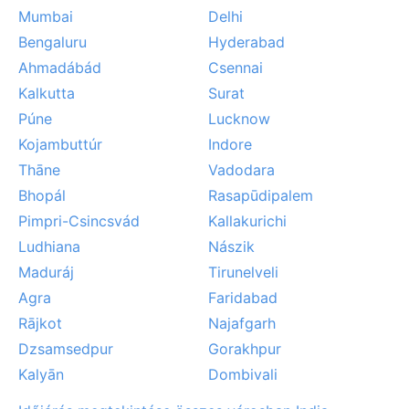
Mumbai
Delhi
Bengaluru
Hyderabad
Ahmadábád
Csennai
Kalkutta
Surat
Púne
Lucknow
Kojambuttúr
Indore
Thāne
Vadodara
Bhopál
Rasapūdipalem
Pimpri-Csincsvád
Kallakurichi
Ludhiana
Nászik
Maduráj
Tirunelveli
Agra
Faridabad
Rājkot
Najafgarh
Dzsamsedpur
Gorakhpur
Kalyān
Dombivali