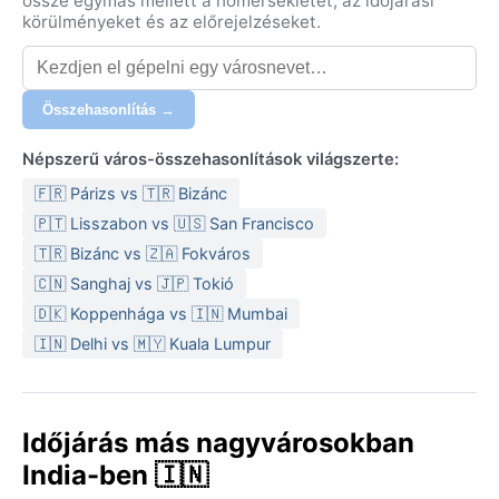
össze egymás mellett a hőmérsékletet, az időjárási
körülményeket és az előrejelzéseket.
Összehasonlítás →
Népszerű város-összehasonlítások világszerte:
🇫🇷 Párizs vs 🇹🇷 Bizánc
🇵🇹 Lisszabon vs 🇺🇸 San Francisco
🇹🇷 Bizánc vs 🇿🇦 Fokváros
🇨🇳 Sanghaj vs 🇯🇵 Tokió
🇩🇰 Koppenhága vs 🇮🇳 Mumbai
🇮🇳 Delhi vs 🇲🇾 Kuala Lumpur
Időjárás más nagyvárosokban
India-ben 🇮🇳