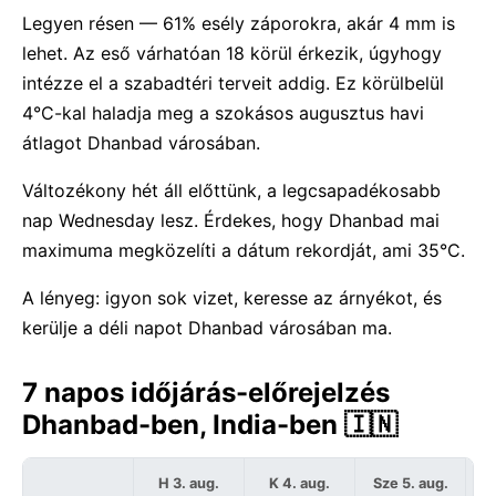
Legyen résen — 61% esély záporokra, akár 4 mm is
lehet. Az eső várhatóan 18 körül érkezik, úgyhogy
intézze el a szabadtéri terveit addig. Ez körülbelül
4°C-kal haladja meg a szokásos augusztus havi
átlagot Dhanbad városában.
Változékony hét áll előttünk, a legcsapadékosabb
nap Wednesday lesz. Érdekes, hogy Dhanbad mai
maximuma megközelíti a dátum rekordját, ami 35°C.
A lényeg: igyon sok vizet, keresse az árnyékot, és
kerülje a déli napot Dhanbad városában ma.
7 napos időjárás-előrejelzés
Dhanbad-ben, India-ben 🇮🇳
H 3. aug.
K 4. aug.
Sze 5. aug.
C