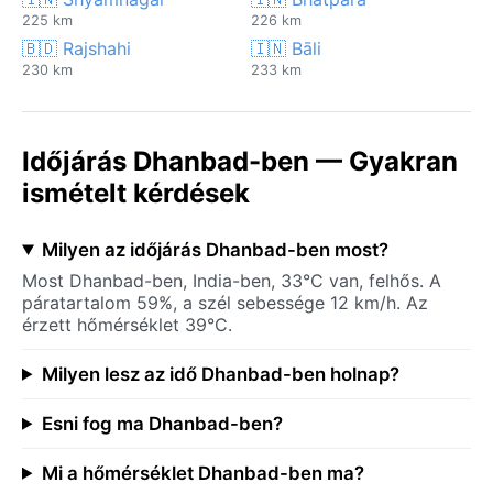
225 km
226 km
🇧🇩 Rajshahi
🇮🇳 Bāli
230 km
233 km
Időjárás Dhanbad-ben — Gyakran
ismételt kérdések
Milyen az időjárás Dhanbad-ben most?
Most Dhanbad-ben, India-ben, 33°C van, felhős. A
páratartalom 59%, a szél sebessége 12 km/h. Az
érzett hőmérséklet 39°C.
Milyen lesz az idő Dhanbad-ben holnap?
Esni fog ma Dhanbad-ben?
Mi a hőmérséklet Dhanbad-ben ma?