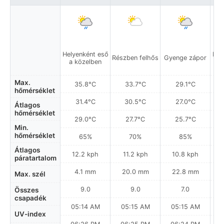
Helyenként eső
Hel
Részben felhős
Gyenge zápor
a közelben
a
Max.
35.8°C
33.7°C
29.1°C
hőmérséklet
31.4°C
30.5°C
27.0°C
Átlagos
hőmérséklet
29.0°C
27.7°C
25.7°C
Min.
hőmérséklet
65%
70%
85%
Átlagos
12.2 kph
11.2 kph
10.8 kph
páratartalom
4.1 mm
20.0 mm
22.8 mm
Max. szél
9.0
9.0
7.0
Összes
csapadék
05:14 AM
05:15 AM
05:15 AM
UV-index