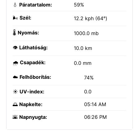
💧
Páratartalom:
59%
🌬️
Szél:
12.2 kph (64°)
🌡️
Nyomás:
1000.0 mb
👁️
Láthatóság:
10.0 km
🌧️
Csapadék:
0.0 mm
☁️
Felhőborítás:
74%
☀️
UV-index:
0.0
🌅
Napkelte:
05:14 AM
🌇
Napnyugta:
06:26 PM