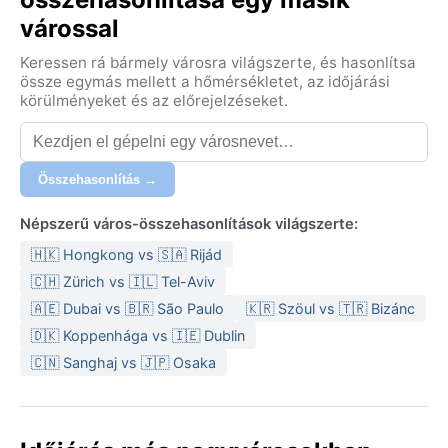
várossal
Keressen rá bármely városra világszerte, és hasonlítsa
össze egymás mellett a hőmérsékletet, az időjárási
körülményeket és az előrejelzéseket.
Összehasonlítás →
Népszerű város-összehasonlítások világszerte:
🇭🇰 Hongkong vs 🇸🇦 Rijád
🇨🇭 Zürich vs 🇮🇱 Tel-Aviv
🇦🇪 Dubai vs 🇧🇷 São Paulo
🇰🇷 Szöul vs 🇹🇷 Bizánc
🇩🇰 Koppenhága vs 🇮🇪 Dublin
🇨🇳 Sanghaj vs 🇯🇵 Osaka