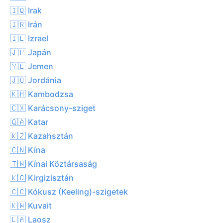
🇮🇶 Irak
🇮🇷 Irán
🇮🇱 Izrael
🇯🇵 Japán
🇾🇪 Jemen
🇯🇴 Jordánia
🇰🇭 Kambodzsa
🇨🇽 Karácsony-sziget
🇶🇦 Katar
🇰🇿 Kazahsztán
🇨🇳 Kína
🇹🇼 Kínai Köztársaság
🇰🇬 Kirgizisztán
🇨🇨 Kókusz (Keeling)-szigetek
🇰🇼 Kuvait
🇱🇦 Laosz