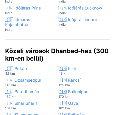
India
India
🇮🇳 Időjárás Púne
🇮🇳 Időjárás Lucknow
India
India
🇮🇳 Időjárás
🇮🇳 Időjárás Indore
Kojambuttúr
India
India
Közeli városok Dhanbad-hez (300
km-en belül)
🇮🇳 Bokāro
🇮🇳 Kulti
32 km
43 km
🇮🇳 Dzsamsedpur
🇮🇳 Ráncsí
113 km
125 km
🇮🇳 Barddhamān
🇮🇳 Bhāgalpur
157 km
170 km
🇮🇳 Bihār Sharīf
🇮🇳 Gaya
181 km
182 km
🇮🇳 Shyamnagar
🇮🇳 Bhātpāra