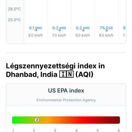
28.0°C
25.0°C
0.1 mm
0.2 mm
0.2 mm
7% Eső
8% E
↑
↑
↑
↑
9.0 km/h
7.0 km/h
6.0 km/h
6.0 km/h
7.0 k
Légszennyezettségi index in
Dhanbad, India 🇮🇳 (AQI)
US EPA index
Environmental Protection Agency
2
1
2
3
4
5
6