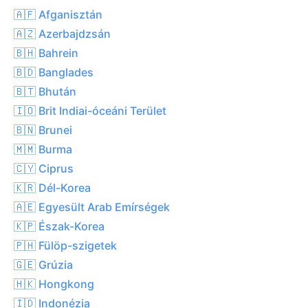
🇦🇫 Afganisztán
🇦🇿 Azerbajdzsán
🇧🇭 Bahrein
🇧🇩 Banglades
🇧🇹 Bhután
🇮🇴 Brit Indiai-óceáni Terület
🇧🇳 Brunei
🇲🇲 Burma
🇨🇾 Ciprus
🇰🇷 Dél-Korea
🇦🇪 Egyesült Arab Emírségek
🇰🇵 Észak-Korea
🇵🇭 Fülöp-szigetek
🇬🇪 Grúzia
🇭🇰 Hongkong
🇮🇩 Indonézia