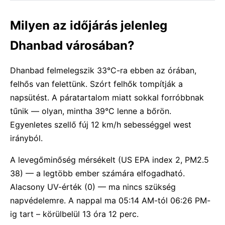
Milyen az időjárás jelenleg
Dhanbad városában?
Dhanbad felmelegszik 33°C-ra ebben az órában,
felhős van felettünk. Szórt felhők tompítják a
napsütést. A páratartalom miatt sokkal forróbbnak
tűnik — olyan, mintha 39°C lenne a bőrön.
Egyenletes szellő fúj 12 km/h sebességgel west
irányból.
A levegőminőség mérsékelt (US EPA index 2, PM2.5
38) — a legtöbb ember számára elfogadható.
Alacsony UV-érték (0) — ma nincs szükség
napvédelemre. A nappal ma 05:14 AM-tól 06:26 PM-
ig tart – körülbelül 13 óra 12 perc.