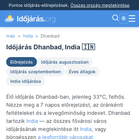
Pontos időjárás-előrejelzések
.
Összes ország megtekintése
.
☰
Időjárás.
org
🌐
más
>
India
>
Dhanbad
Időjárás Dhanbad, India 🇮🇳
Előrejelzés
Időjárás augusztusban
Időjárás szeptemberben
Éves átlagok
India időjárása
Élő időjárás Dhanbad-ban, jelenleg 33°C, felhős.
Nézze meg a 7 napos előrejelzést, az óránkénti
feltételeket és a levegőminőség indexet. Dhanbad
tartozik
India
— az összes fővárosi város
időjárásának megtekintése itt
India
, vagy
böngésszen
a legforróbb városokat