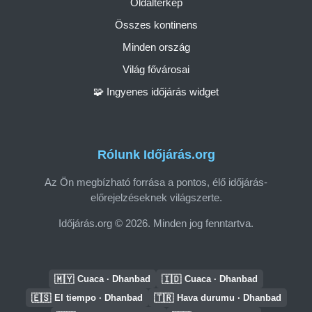
Oldaltérkép
Összes kontinens
Minden ország
Világ fővárosai
🧩 Ingyenes időjárás widget
Rólunk Időjárás.org
Az Ön megbízható forrása a pontos, élő időjárás-
előrejelzéseknek világszerte.
Időjárás.org © 2026. Minden jog fenntartva.
🇲🇾
🇮🇩
Cuaca · Dhanbad
Cuaca · Dhanbad
🇪🇸
🇹🇷
El tiempo · Dhanbad
Hava durumu · Dhanbad