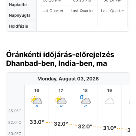
06:26 PM
06:25 PM
06:24 PM
Napkelte
Last Quarter
Last Quarter
Last Quarter
La
Napnyugta
Holdfázis
Óránkénti időjárás-előrejelzés
Dhanbad-ben, India-ben, ma
Monday, August 03, 2026
16
17
18
19
2
35.0°C
33.0°
32.0°C
32.0°
32.0°
31.0°
31.
30.0°C