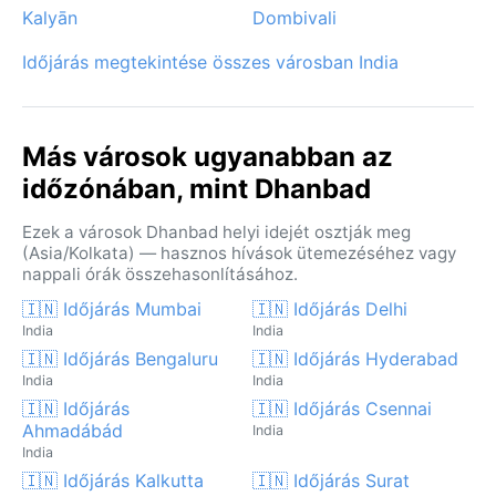
Kalyān
Dombivali
Időjárás megtekintése összes városban India
Más városok ugyanabban az
időzónában, mint Dhanbad
Ezek a városok Dhanbad helyi idejét osztják meg
(Asia/Kolkata) — hasznos hívások ütemezéséhez vagy
nappali órák összehasonlításához.
🇮🇳 Időjárás Mumbai
🇮🇳 Időjárás Delhi
India
India
🇮🇳 Időjárás Bengaluru
🇮🇳 Időjárás Hyderabad
India
India
🇮🇳 Időjárás
🇮🇳 Időjárás Csennai
Ahmadábád
India
India
🇮🇳 Időjárás Kalkutta
🇮🇳 Időjárás Surat