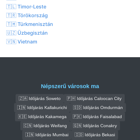
🇹🇱 Timor-Leste
🇹🇷 Törökország
🇹🇲 Türkmenisztán
🇺🇿 Üzbegisztán
🇻🇳 Vietnam
Népszerű városok ma
🇿🇦 Időjárás Soweto
🇵🇭 Időjárás Caloocan City
🇮🇳 Időjárás Kallakurichi
🇸🇩 Időjárás Omdurmán
🇰🇪 Időjárás Kakamega
🇵🇰 Időjárás Faisalabad
🇨🇳 Időjárás Weifang
🇬🇳 Időjárás Conakry
🇮🇳 Időjárás Mumbai
🇮🇩 Időjárás Bekasi