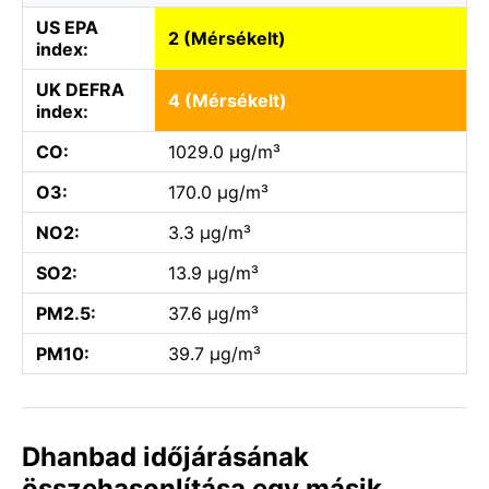
US EPA
2 (Mérsékelt)
index:
UK DEFRA
4 (Mérsékelt)
index:
CO:
1029.0 µg/m³
O3:
170.0 µg/m³
NO2:
3.3 µg/m³
SO2:
13.9 µg/m³
PM2.5:
37.6 µg/m³
PM10:
39.7 µg/m³
Dhanbad időjárásának
összehasonlítása egy másik