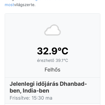
most
világszerte.
32.9°C
érezhető 39.1°C
Felhős
Jelenlegi időjárás Dhanbad-
ben, India-ben
Frissítve: 15:30 ma