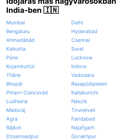
Időjárás más nagyvárosokban
India-ben 🇮🇳
Mumbai
Delhi
Bengaluru
Hyderabad
Ahmadábád
Csennai
Kalkutta
Surat
Púne
Lucknow
Kojambuttúr
Indore
Thāne
Vadodara
Bhopál
Rasapūdipalem
Pimpri-Csincsvád
Kallakurichi
Ludhiana
Nászik
Maduráj
Tirunelveli
Agra
Faridabad
Rājkot
Najafgarh
Dzsamsedpur
Gorakhpur