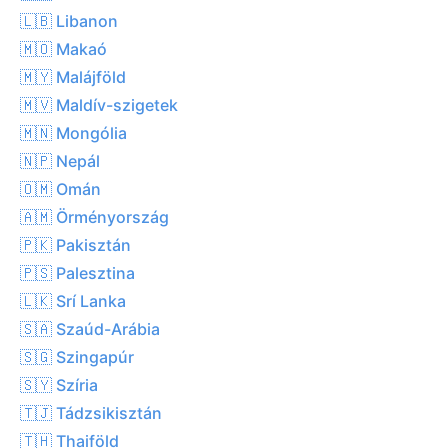
🇱🇧 Libanon
🇲🇴 Makaó
🇲🇾 Malájföld
🇲🇻 Maldív-szigetek
🇲🇳 Mongólia
🇳🇵 Nepál
🇴🇲 Omán
🇦🇲 Örményország
🇵🇰 Pakisztán
🇵🇸 Palesztina
🇱🇰 Srí Lanka
🇸🇦 Szaúd-Arábia
🇸🇬 Szingapúr
🇸🇾 Szíria
🇹🇯 Tádzsikisztán
🇹🇭 Thaiföld