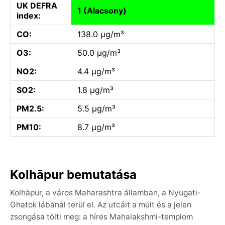
UK DEFRA
1 (Alacsony)
index:
CO:
138.0 µg/m³
O3:
50.0 µg/m³
NO2:
4.4 µg/m³
SO2:
1.8 µg/m³
PM2.5:
5.5 µg/m³
PM10:
8.7 µg/m³
Kolhāpur bemutatása
Kolhāpur, a város Maharashtra államban, a Nyugati-
Ghatok lábánál terül el. Az utcáit a múlt és a jelen
zsongása tölti meg: a híres Mahalakshmi-templom