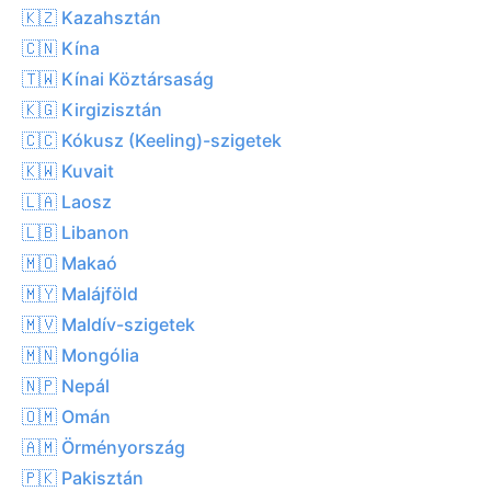
🇰🇿 Kazahsztán
🇨🇳 Kína
🇹🇼 Kínai Köztársaság
🇰🇬 Kirgizisztán
🇨🇨 Kókusz (Keeling)-szigetek
🇰🇼 Kuvait
🇱🇦 Laosz
🇱🇧 Libanon
🇲🇴 Makaó
🇲🇾 Malájföld
🇲🇻 Maldív-szigetek
🇲🇳 Mongólia
🇳🇵 Nepál
🇴🇲 Omán
🇦🇲 Örményország
🇵🇰 Pakisztán