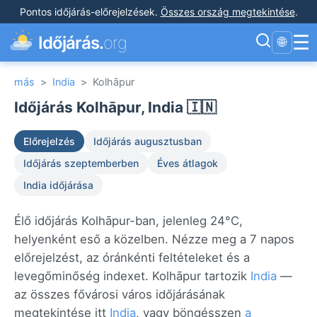
Pontos időjárás-előrejelzések
.
Összes ország megtekintése
.
☰
Időjárás.
org
🌐
más
>
India
>
Kolhāpur
Időjárás Kolhāpur, India 🇮🇳
Előrejelzés
Időjárás augusztusban
Időjárás szeptemberben
Éves átlagok
India időjárása
Élő időjárás Kolhāpur-ban, jelenleg 24°C,
helyenként eső a közelben. Nézze meg a 7 napos
előrejelzést, az óránkénti feltételeket és a
levegőminőség indexet. Kolhāpur tartozik
India
—
az összes fővárosi város időjárásának
megtekintése itt
India
, vagy böngésszen
a