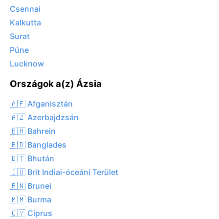
Csennai
Kalkutta
Surat
Púne
Lucknow
Országok a(z) Ázsia
🇦🇫 Afganisztán
🇦🇿 Azerbajdzsán
🇧🇭 Bahrein
🇧🇩 Banglades
🇧🇹 Bhután
🇮🇴 Brit Indiai-óceáni Terület
🇧🇳 Brunei
🇲🇲 Burma
🇨🇾 Ciprus