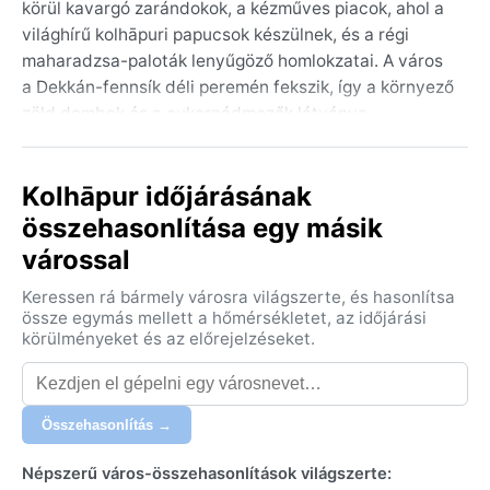
körül kavargó zarándokok, a kézműves piacok, ahol a
világhírű kolhāpuri papucsok készülnek, és a régi
maharadzsa-paloták lenyűgöző homlokzatai. A város
a Dekkán-fennsík déli peremén fekszik, így a környező
zöld dombok és a cukornádmezők látványa
meghatározza a hangulatát. Az éghajlat trópusi
szavanna (Köppen: Aw), ami forró nyarakat, markáns
Kolhāpur időjárásának
monszunt és enyhe teleket jelent. Nyáron, márciustól
júniusig, a hőmérséklet akár 38 °C fölé is kúszik, a
összehasonlítása egy másik
levegő pedig fülledtté válik. A monszun június végétől
várossal
szeptemberig tart, ilyenkor az eső gyakori és heves, a
páratartalom szinte állandóan 80% felett van. Télen,
Keressen rá bármely városra világszerte, és hasonlítsa
össze egymás mellett a hőmérsékletet, az időjárási
novembertől februárig kellemesen száraz az idő,
körülményeket és az előrejelzéseket.
nappal 25–30 °C, éjszaka 10 °C körül. Csomagoláshoz
könnyű pamutruhák és esőkabát ajánlott a nedves
hónapokra, míg télen egy vékony kardigán is jól jön.
Összehasonlítás →
A legjobb utazási időszak novembertől februárig tart,
amikor a hőség alábbhagy, és az égboltot ritkán
Népszerű város-összehasonlítások világszerte: