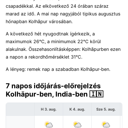
csapadékkal. Az elkövetkező 24 órában száraz
marad az idő. A mai nap nagyjából tipikus augusztus
hónapban Kolhāpur városában.
A következő hét nyugodtnak ígérkezik, a
maximumok 26°C, a minimumok 22°C körül
alakulnak. Összehasonlításképpen: Kolhāpurben ezen
a napon a rekordhőmérséklet 31°C.
A lényeg: remek nap a szabadban Kolhāpur-ben.
7 napos időjárás-előrejelzés
Kolhāpur-ben, India-ben 🇮🇳
H 3. aug.
K 4. aug.
Sze 5. aug.
C