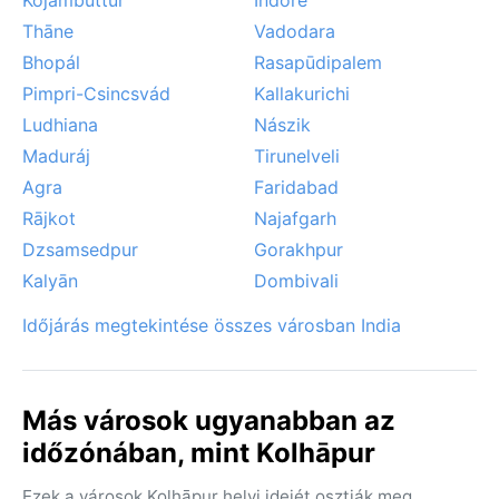
Thāne
Vadodara
Bhopál
Rasapūdipalem
Pimpri-Csincsvád
Kallakurichi
Ludhiana
Nászik
Maduráj
Tirunelveli
Agra
Faridabad
Rājkot
Najafgarh
Dzsamsedpur
Gorakhpur
Kalyān
Dombivali
Időjárás megtekintése összes városban India
Más városok ugyanabban az
időzónában, mint Kolhāpur
Ezek a városok Kolhāpur helyi idejét osztják meg