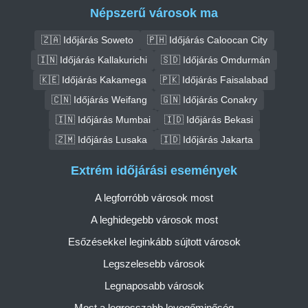
Népszerű városok ma
🇿🇦 Időjárás Soweto
🇵🇭 Időjárás Caloocan City
🇮🇳 Időjárás Kallakurichi
🇸🇩 Időjárás Omdurmán
🇰🇪 Időjárás Kakamega
🇵🇰 Időjárás Faisalabad
🇨🇳 Időjárás Weifang
🇬🇳 Időjárás Conakry
🇮🇳 Időjárás Mumbai
🇮🇩 Időjárás Bekasi
🇿🇲 Időjárás Lusaka
🇮🇩 Időjárás Jakarta
Extrém időjárási események
A legforróbb városok most
A leghidegebb városok most
Esőzésekkel leginkább sújtott városok
Legszelesebb városok
Legnaposabb városok
Most a legrosszabb levegőminőség