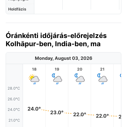
Holdfázis
Óránkénti időjárás-előrejelzés
Kolhāpur-ben, India-ben, ma
Monday, August 03, 2026
18
19
20
21
2
28.0°C
26.0°C
24.0°
24.0°C
23.0°
22.0°
22.0°
22.
21.0°C