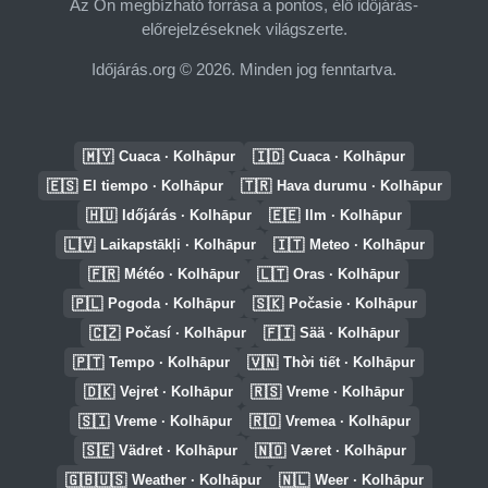
Az Ön megbízható forrása a pontos, élő időjárás-
előrejelzéseknek világszerte.
Időjárás.org © 2026. Minden jog fenntartva.
🇲🇾
🇮🇩
Cuaca · Kolhāpur
Cuaca · Kolhāpur
🇪🇸
🇹🇷
El tiempo · Kolhāpur
Hava durumu · Kolhāpur
🇭🇺
🇪🇪
Időjárás · Kolhāpur
Ilm · Kolhāpur
🇱🇻
🇮🇹
Laikapstākļi · Kolhāpur
Meteo · Kolhāpur
🇫🇷
🇱🇹
Météo · Kolhāpur
Oras · Kolhāpur
🇵🇱
🇸🇰
Pogoda · Kolhāpur
Počasie · Kolhāpur
🇨🇿
🇫🇮
Počasí · Kolhāpur
Sää · Kolhāpur
🇵🇹
🇻🇳
Tempo · Kolhāpur
Thời tiết · Kolhāpur
🇩🇰
🇷🇸
Vejret · Kolhāpur
Vreme · Kolhāpur
🇸🇮
🇷🇴
Vreme · Kolhāpur
Vremea · Kolhāpur
🇸🇪
🇳🇴
Vädret · Kolhāpur
Været · Kolhāpur
🇬🇧🇺🇸
🇳🇱
Weather · Kolhāpur
Weer · Kolhāpur