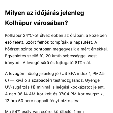
Milyen az időjárás jelenleg
Kolhāpur városában?
Kolhāpur 24°C-ot élvez ebben az órában, a közelben
eső felett. Szórt felhők tompítják a napsütést. A
hőérzet szinte pontosan megegyezik a mért értékkel.
Egyenletes szellő fúj 20 km/h sebességgel west
irányból. A levegő sűrű és fojtogató 81%-nál.
A levegőminőség jelenleg jó (US EPA index 1, PM2.5
6) — kiváló a szabadtéri testmozgáshoz. Gyenge
UV-sugárzás (1) minimális leégési kockázatot jelent.
A nap 06:14 AM-kor kelt és 07:04 PM-kor nyugszik,
12 óra 50 perc nappali fényt biztosítva.
Ma 54% esély van esőre, körülbelül 1 mm