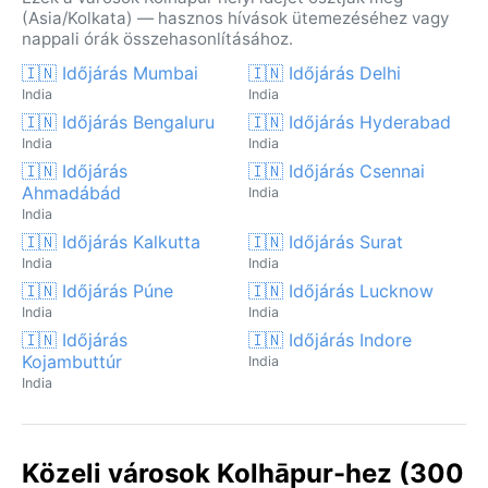
(Asia/Kolkata) — hasznos hívások ütemezéséhez vagy
nappali órák összehasonlításához.
🇮🇳 Időjárás Mumbai
🇮🇳 Időjárás Delhi
India
India
🇮🇳 Időjárás Bengaluru
🇮🇳 Időjárás Hyderabad
India
India
🇮🇳 Időjárás
🇮🇳 Időjárás Csennai
Ahmadábád
India
India
🇮🇳 Időjárás Kalkutta
🇮🇳 Időjárás Surat
India
India
🇮🇳 Időjárás Púne
🇮🇳 Időjárás Lucknow
India
India
🇮🇳 Időjárás
🇮🇳 Időjárás Indore
Kojambuttúr
India
India
Közeli városok Kolhāpur-hez (300