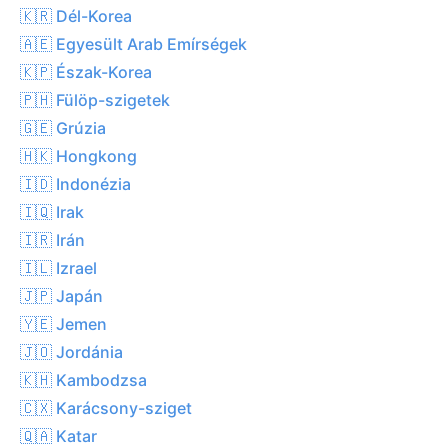
🇰🇷 Dél-Korea
🇦🇪 Egyesült Arab Emírségek
🇰🇵 Észak-Korea
🇵🇭 Fülöp-szigetek
🇬🇪 Grúzia
🇭🇰 Hongkong
🇮🇩 Indonézia
🇮🇶 Irak
🇮🇷 Irán
🇮🇱 Izrael
🇯🇵 Japán
🇾🇪 Jemen
🇯🇴 Jordánia
🇰🇭 Kambodzsa
🇨🇽 Karácsony-sziget
🇶🇦 Katar