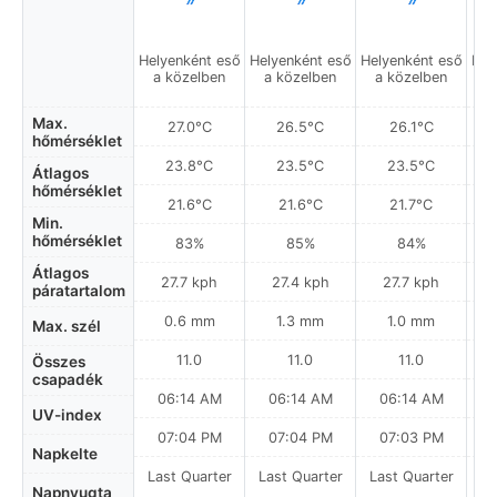
Helyenként eső
Helyenként eső
Helyenként eső
Hel
a közelben
a közelben
a közelben
a
Max.
27.0°C
26.5°C
26.1°C
hőmérséklet
23.8°C
23.5°C
23.5°C
Átlagos
hőmérséklet
21.6°C
21.6°C
21.7°C
Min.
hőmérséklet
83%
85%
84%
Átlagos
27.7 kph
27.4 kph
27.7 kph
páratartalom
0.6 mm
1.3 mm
1.0 mm
Max. szél
11.0
11.0
11.0
Összes
csapadék
06:14 AM
06:14 AM
06:14 AM
UV-index
07:04 PM
07:04 PM
07:03 PM
Napkelte
Last Quarter
Last Quarter
Last Quarter
La
Napnyugta