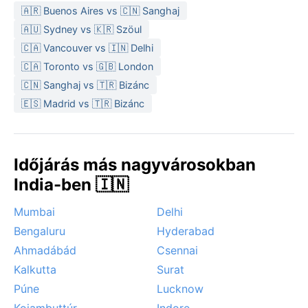
takarják felhők. A monszun alatt a város környéki
🇦🇷 Buenos Aires vs 🇨🇳 Sanghaj
vízesések és tavak megtelnek, de a heves záporok
🇦🇺 Sydney vs 🇰🇷 Szöul
néhány napra megbéníthatják a közlekedést.
🇨🇦 Vancouver vs 🇮🇳 Delhi
Különleges időjárási jelenség a ciklonok ritka hatása
az Arab-tenger felől, amelyek erős széllökéseket és
🇨🇦 Toronto vs 🇬🇧 London
hirtelen áradásokat hozhatnak. A köd itt szinte
🇨🇳 Sanghaj vs 🇹🇷 Bizánc
ismeretlen, a hó pedig elképzelhetetlen. Aki a
🇪🇸 Madrid vs 🇹🇷 Bizánc
természeti erők játékát szeretné átélni, annak a
monszun csúcsidőszaka kalandot ígér, ám a kellemes
kirándulásokhoz a tél a biztos választás.
Időjárás más nagyvárosokban
India-ben 🇮🇳
Mumbai
Delhi
Bengaluru
Hyderabad
Ahmadábád
Csennai
Kalkutta
Surat
Púne
Lucknow
Kojambuttúr
Indore