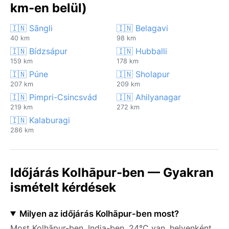
km-en belül)
🇮🇳 Sāngli
🇮🇳 Belagavi
40 km
98 km
🇮🇳 Bídzsápur
🇮🇳 Hubballi
159 km
178 km
🇮🇳 Púne
🇮🇳 Sholapur
207 km
209 km
🇮🇳 Pimpri-Csincsvád
🇮🇳 Ahilyanagar
219 km
272 km
🇮🇳 Kalaburagi
286 km
Időjárás Kolhāpur-ben — Gyakran
ismételt kérdések
Milyen az időjárás Kolhāpur-ben most?
Most Kolhāpur-ben, India-ben, 24°C van, helyenként