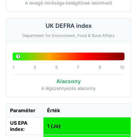
A levegő minősége kielégítőnek tekinthető
UK DEFRA index
Department for Environment, Food & Rural Affairs
1
1
3
5
7
9
10
Alacsony
A légszennyezés alacsony
Paraméter
Érték
US EPA
1 (Jó)
index: