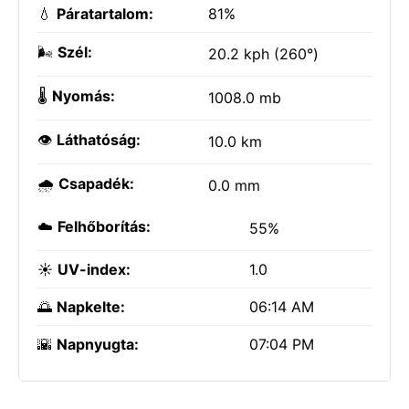
💧
Páratartalom:
81%
🌬️
Szél:
20.2 kph (260°)
🌡️
Nyomás:
1008.0 mb
👁️
Láthatóság:
10.0 km
🌧️
Csapadék:
0.0 mm
☁️
Felhőborítás:
55%
☀️
UV-index:
1.0
🌅
Napkelte:
06:14 AM
🌇
Napnyugta:
07:04 PM