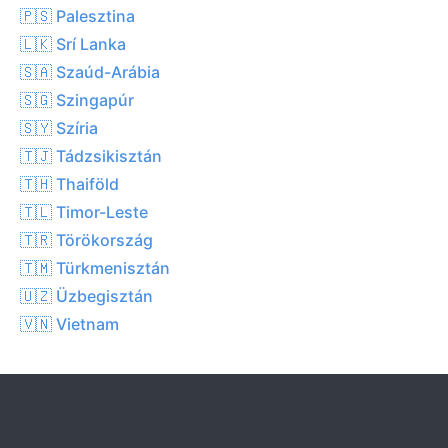
🇵🇸 Palesztina
🇱🇰 Srí Lanka
🇸🇦 Szaúd-Arábia
🇸🇬 Szingapúr
🇸🇾 Szíria
🇹🇯 Tádzsikisztán
🇹🇭 Thaiföld
🇹🇱 Timor-Leste
🇹🇷 Törökország
🇹🇲 Türkmenisztán
🇺🇿 Üzbegisztán
🇻🇳 Vietnam