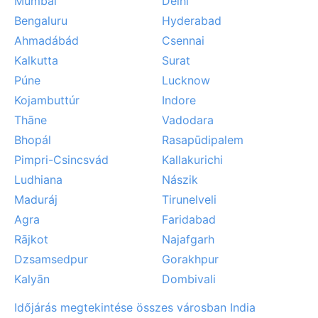
Mumbai
Delhi
Bengaluru
Hyderabad
Ahmadábád
Csennai
Kalkutta
Surat
Púne
Lucknow
Kojambuttúr
Indore
Thāne
Vadodara
Bhopál
Rasapūdipalem
Pimpri-Csincsvád
Kallakurichi
Ludhiana
Nászik
Maduráj
Tirunelveli
Agra
Faridabad
Rājkot
Najafgarh
Dzsamsedpur
Gorakhpur
Kalyān
Dombivali
Időjárás megtekintése összes városban India