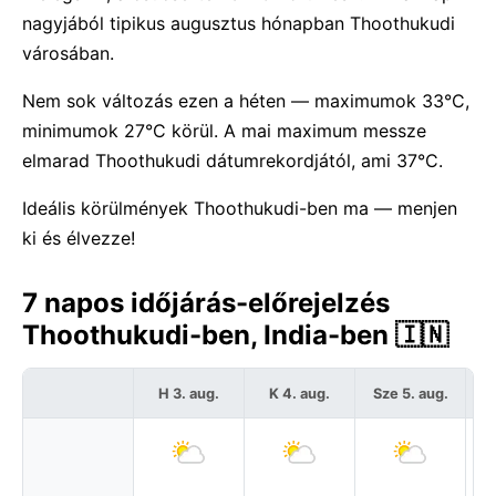
nagyjából tipikus augusztus hónapban Thoothukudi
városában.
Nem sok változás ezen a héten — maximumok 33°C,
minimumok 27°C körül. A mai maximum messze
elmarad Thoothukudi dátumrekordjától, ami 37°C.
Ideális körülmények Thoothukudi-ben ma — menjen
ki és élvezze!
7 napos időjárás-előrejelzés
Thoothukudi-ben, India-ben 🇮🇳
H 3. aug.
K 4. aug.
Sze 5. aug.
C