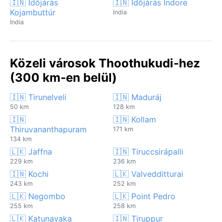
🇮🇳 Időjárás
🇮🇳 Időjárás Indore
Kojambuttúr
India
India
Közeli városok Thoothukudi-hez
(300 km-en belül)
🇮🇳 Tirunelveli
🇮🇳 Maduráj
50 km
128 km
🇮🇳
🇮🇳 Kollam
Thiruvananthapuram
171 km
134 km
🇱🇰 Jaffna
🇮🇳 Tiruccsirápalli
229 km
236 km
🇮🇳 Kochi
🇱🇰 Valvedditturai
243 km
252 km
🇱🇰 Negombo
🇱🇰 Point Pedro
255 km
258 km
🇱🇰 Katunayaka
🇮🇳 Tiruppur