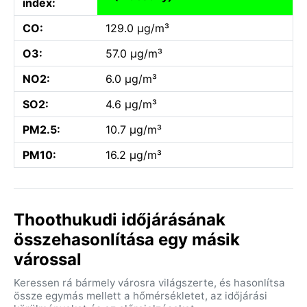
index:
CO:
129.0 µg/m³
O3:
57.0 µg/m³
NO2:
6.0 µg/m³
SO2:
4.6 µg/m³
PM2.5:
10.7 µg/m³
PM10:
16.2 µg/m³
Thoothukudi időjárásának
összehasonlítása egy másik
várossal
Keressen rá bármely városra világszerte, és hasonlítsa
össze egymás mellett a hőmérsékletet, az időjárási