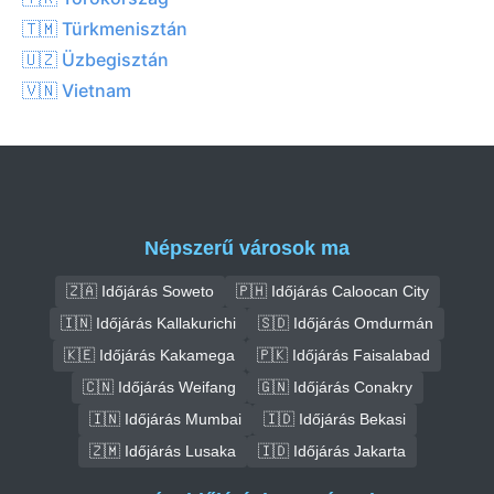
🇹🇲 Türkmenisztán
🇺🇿 Üzbegisztán
🇻🇳 Vietnam
Népszerű városok ma
🇿🇦 Időjárás Soweto
🇵🇭 Időjárás Caloocan City
🇮🇳 Időjárás Kallakurichi
🇸🇩 Időjárás Omdurmán
🇰🇪 Időjárás Kakamega
🇵🇰 Időjárás Faisalabad
🇨🇳 Időjárás Weifang
🇬🇳 Időjárás Conakry
🇮🇳 Időjárás Mumbai
🇮🇩 Időjárás Bekasi
🇿🇲 Időjárás Lusaka
🇮🇩 Időjárás Jakarta