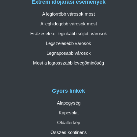
Extrém időjárási események
A legforróbb városok most
A leghidegebb városok most
Esőzésekkel leginkább sújtott városok
Legszelesebb városok
Legnaposabb városok
Most a legrosszabb levegőminőség
Gyors linkek
Alapegység
Kapcsolat
Oldaltérkép
Összes kontinens