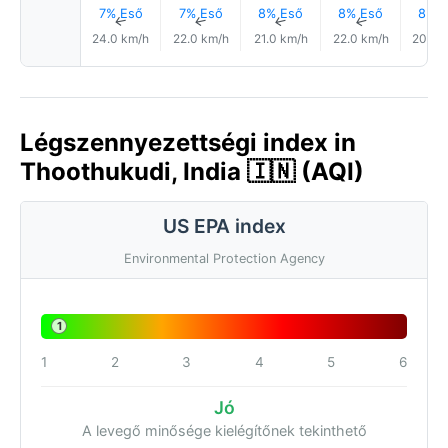
7% Eső
7% Eső
8% Eső
8% Eső
8% E
↑
↑
↑
↑
24.0 km/h
22.0 km/h
21.0 km/h
22.0 km/h
20.0 
Légszennyezettségi index in
Thoothukudi, India 🇮🇳 (AQI)
US EPA index
Environmental Protection Agency
1
1
2
3
4
5
6
Jó
A levegő minősége kielégítőnek tekinthető