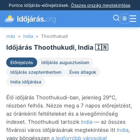
Pontos időjárás-előrejelzések
.
Összes ország megtekintése
.
☰
Időjárás.
org
🌐
más
>
India
>
Thoothukudi
Időjárás Thoothukudi, India 🇮🇳
Előrejelzés
Időjárás augusztusban
Időjárás szeptemberben
Éves átlagok
India időjárása
Élő időjárás Thoothukudi-ban, jelenleg 29°C,
részben felhős. Nézze meg a 7 napos előrejelzést,
az óránkénti feltételeket és a levegőminőség
indexet. Thoothukudi tartozik
India
— az összes
fővárosi város időjárásának megtekintése itt
India
,
vagy böngésszen
a legforróbb városokat