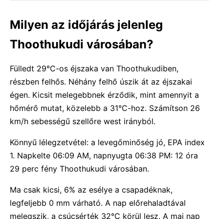
Milyen az időjárás jelenleg
Thoothukudi városában?
Fülledt 29°C-os éjszaka van Thoothukudiben,
részben felhős. Néhány felhő úszik át az éjszakai
égen. Kicsit melegebbnek érződik, mint amennyit a
hőmérő mutat, közelebb a 31°C-hoz. Számítson 26
km/h sebességű szellőre west irányból.
Könnyű lélegzetvétel: a levegőminőség jó, EPA index
1. Napkelte 06:09 AM, napnyugta 06:38 PM: 12 óra
29 perc fény Thoothukudi városában.
Ma csak kicsi, 6% az esélye a csapadéknak,
legfeljebb 0 mm várható. A nap előrehaladtával
melegszik, a csúcsérték 32°C körül lesz. A mai nap