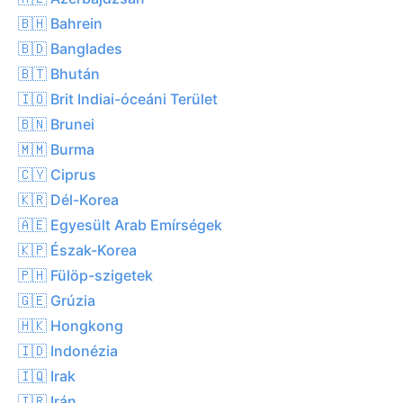
🇧🇭 Bahrein
🇧🇩 Banglades
🇧🇹 Bhután
🇮🇴 Brit Indiai-óceáni Terület
🇧🇳 Brunei
🇲🇲 Burma
🇨🇾 Ciprus
🇰🇷 Dél-Korea
🇦🇪 Egyesült Arab Emírségek
🇰🇵 Észak-Korea
🇵🇭 Fülöp-szigetek
🇬🇪 Grúzia
🇭🇰 Hongkong
🇮🇩 Indonézia
🇮🇶 Irak
🇮🇷 Irán