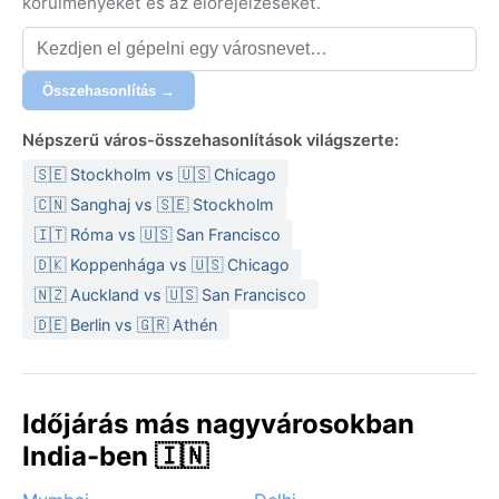
körülményeket és az előrejelzéseket.
Összehasonlítás →
Népszerű város-összehasonlítások világszerte:
🇸🇪 Stockholm vs 🇺🇸 Chicago
🇨🇳 Sanghaj vs 🇸🇪 Stockholm
🇮🇹 Róma vs 🇺🇸 San Francisco
🇩🇰 Koppenhága vs 🇺🇸 Chicago
🇳🇿 Auckland vs 🇺🇸 San Francisco
🇩🇪 Berlin vs 🇬🇷 Athén
Időjárás más nagyvárosokban
India-ben 🇮🇳