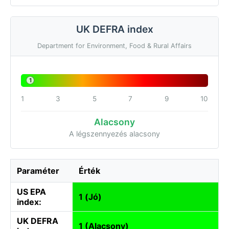
UK DEFRA index
Department for Environment, Food & Rural Affairs
1
1
3
5
7
9
10
Alacsony
A légszennyezés alacsony
Paraméter
Érték
US EPA
1 (Jó)
index:
UK DEFRA
1 (Alacsony)