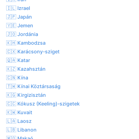
🇮🇱 Izrael
🇯🇵 Japán
🇾🇪 Jemen
🇯🇴 Jordánia
🇰🇭 Kambodzsa
🇨🇽 Karácsony-sziget
🇶🇦 Katar
🇰🇿 Kazahsztán
🇨🇳 Kína
🇹🇼 Kínai Köztársaság
🇰🇬 Kirgizisztán
🇨🇨 Kókusz (Keeling)-szigetek
🇰🇼 Kuvait
🇱🇦 Laosz
🇱🇧 Libanon
🇲🇴 Makaó