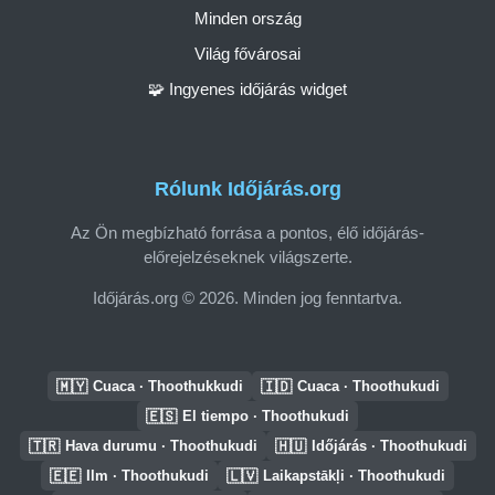
Minden ország
Világ fővárosai
🧩 Ingyenes időjárás widget
Rólunk Időjárás.org
Az Ön megbízható forrása a pontos, élő időjárás-
előrejelzéseknek világszerte.
Időjárás.org © 2026. Minden jog fenntartva.
🇲🇾
🇮🇩
Cuaca · Thoothukkudi
Cuaca · Thoothukudi
🇪🇸
El tiempo · Thoothukudi
🇹🇷
🇭🇺
Hava durumu · Thoothukudi
Időjárás · Thoothukudi
🇪🇪
🇱🇻
Ilm · Thoothukudi
Laikapstākļi · Thoothukudi