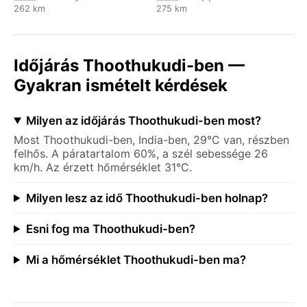
262 km
275 km
Időjárás Thoothukudi-ben —
Gyakran ismételt kérdések
Milyen az időjárás Thoothukudi-ben most?
Most Thoothukudi-ben, India-ben, 29°C van, részben
felhős. A páratartalom 60%, a szél sebessége 26
km/h. Az érzett hőmérséklet 31°C.
Milyen lesz az idő Thoothukudi-ben holnap?
Esni fog ma Thoothukudi-ben?
Mi a hőmérséklet Thoothukudi-ben ma?