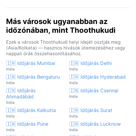
Más városok ugyanabban az
időzónában, mint Thoothukudi
Ezek a városok Thoothukudi helyi idejét osztják meg
(Asia/Kolkata) — hasznos hívások ütemezéséhez vagy
nappali órák összehasonlításához.
🇮🇳 Időjárás Mumbai
🇮🇳 Időjárás Delhi
India
India
🇮🇳 Időjárás Bengaluru
🇮🇳 Időjárás Hyderabad
India
India
🇮🇳 Időjárás
🇮🇳 Időjárás Csennai
Ahmadábád
India
India
🇮🇳 Időjárás Kalkutta
🇮🇳 Időjárás Surat
India
India
🇮🇳 Időjárás Púne
🇮🇳 Időjárás Lucknow
India
India