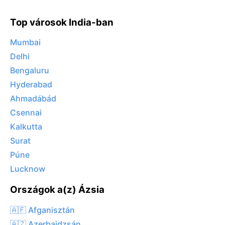
Top városok India-ban
Mumbai
Delhi
Bengaluru
Hyderabad
Ahmadábád
Csennai
Kalkutta
Surat
Púne
Lucknow
Országok a(z) Ázsia
🇦🇫 Afganisztán
🇦🇿 Azerbajdzsán