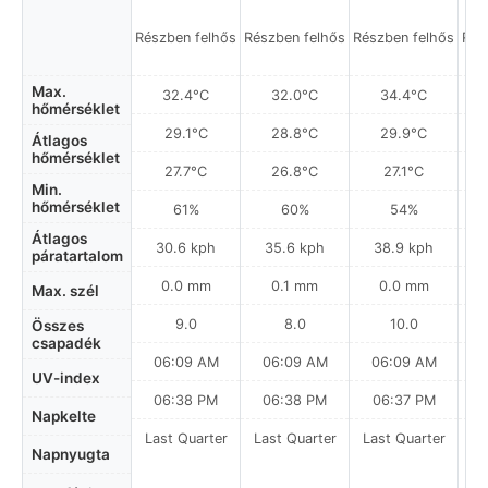
Részben felhős
Részben felhős
Részben felhős
Rés
Max.
32.4°C
32.0°C
34.4°C
hőmérséklet
29.1°C
28.8°C
29.9°C
Átlagos
hőmérséklet
27.7°C
26.8°C
27.1°C
Min.
hőmérséklet
61%
60%
54%
Átlagos
30.6 kph
35.6 kph
38.9 kph
páratartalom
0.0 mm
0.1 mm
0.0 mm
Max. szél
9.0
8.0
10.0
Összes
csapadék
06:09 AM
06:09 AM
06:09 AM
0
UV-index
06:38 PM
06:38 PM
06:37 PM
Napkelte
Last Quarter
Last Quarter
Last Quarter
La
Napnyugta