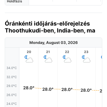
Holdfázis
Óránkénti időjárás-előrejelzés
Thoothukudi-ben, India-ben, ma
Monday, August 03, 2026
20
21
22
23
34.0°C
32.0°C
29.0°C
28.0°
28.0°
28.0°
28.0°
28.
26.0°C
24.0°C