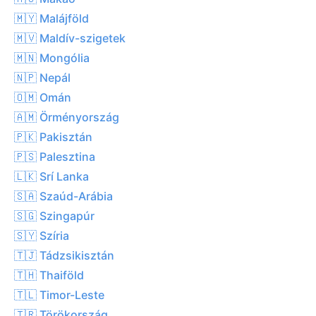
🇲🇾 Malájföld
🇲🇻 Maldív-szigetek
🇲🇳 Mongólia
🇳🇵 Nepál
🇴🇲 Omán
🇦🇲 Örményország
🇵🇰 Pakisztán
🇵🇸 Palesztina
🇱🇰 Srí Lanka
🇸🇦 Szaúd-Arábia
🇸🇬 Szingapúr
🇸🇾 Szíria
🇹🇯 Tádzsikisztán
🇹🇭 Thaiföld
🇹🇱 Timor-Leste
🇹🇷 Törökország