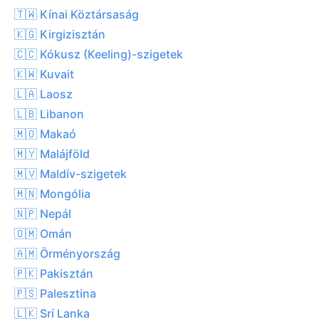
🇹🇼 Kínai Köztársaság
🇰🇬 Kirgizisztán
🇨🇨 Kókusz (Keeling)-szigetek
🇰🇼 Kuvait
🇱🇦 Laosz
🇱🇧 Libanon
🇲🇴 Makaó
🇲🇾 Malájföld
🇲🇻 Maldív-szigetek
🇲🇳 Mongólia
🇳🇵 Nepál
🇴🇲 Omán
🇦🇲 Örményország
🇵🇰 Pakisztán
🇵🇸 Palesztina
🇱🇰 Srí Lanka