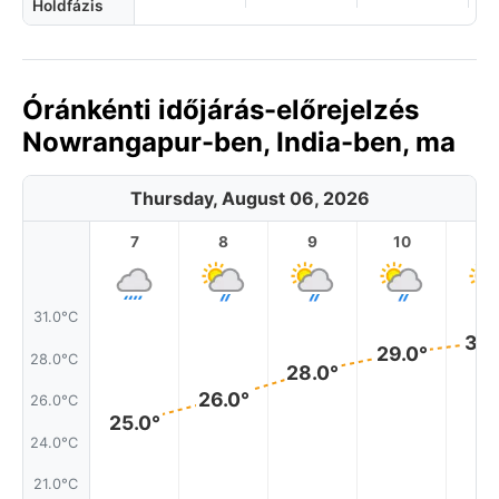
Holdfázis
Óránkénti időjárás-előrejelzés
Nowrangapur-ben, India-ben, ma
Thursday, August 06, 2026
7
8
9
10
11
31.0°C
30.
29.0°
28.0°C
28.0°
26.0°
26.0°C
25.0°
24.0°C
21.0°C