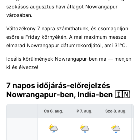
szokásos augusztus havi átlagot Nowrangapur
városában.
Változékony 7 napra számíthatunk, és csomagoljon
esőre a Friday környékén. A mai maximum messze
elmarad Nowrangapur dátumrekordjától, ami 31°C.
Ideális körülmények Nowrangapur-ben ma — menjen
ki és élvezze!
7 napos időjárás-előrejelzés
Nowrangapur-ben, India-ben 🇮🇳
Cs 6. aug.
P 7. aug.
Szo 8. aug.