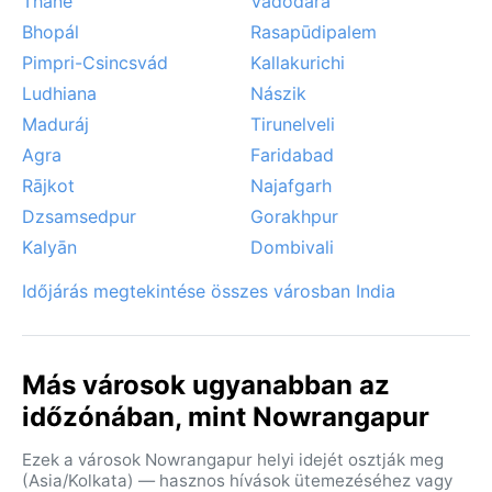
Thāne
Vadodara
Bhopál
Rasapūdipalem
Pimpri-Csincsvád
Kallakurichi
Ludhiana
Nászik
Maduráj
Tirunelveli
Agra
Faridabad
Rājkot
Najafgarh
Dzsamsedpur
Gorakhpur
Kalyān
Dombivali
Időjárás megtekintése összes városban India
Más városok ugyanabban az
időzónában, mint Nowrangapur
Ezek a városok Nowrangapur helyi idejét osztják meg
(Asia/Kolkata) — hasznos hívások ütemezéséhez vagy