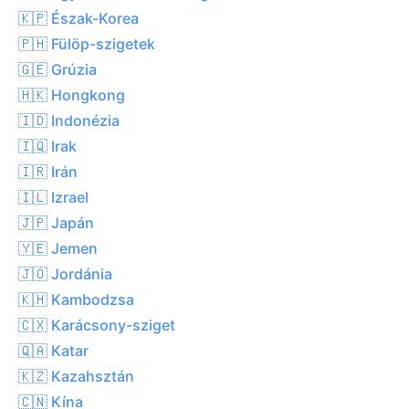
🇰🇵 Észak-Korea
🇵🇭 Fülöp-szigetek
🇬🇪 Grúzia
🇭🇰 Hongkong
🇮🇩 Indonézia
🇮🇶 Irak
🇮🇷 Irán
🇮🇱 Izrael
🇯🇵 Japán
🇾🇪 Jemen
🇯🇴 Jordánia
🇰🇭 Kambodzsa
🇨🇽 Karácsony-sziget
🇶🇦 Katar
🇰🇿 Kazahsztán
🇨🇳 Kína