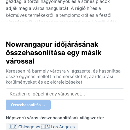
gazdag, a törzsi hagyományok és a színes piacok
adják meg a város hangulatát. A régió híres a
kézműves termékekről, a templomokról és a festői
vízesésekről. Népessége meghaladja az 1,2 millió főt,
így nyüzsgő élet zajlik itt. A közeli Indravati Nemzeti
Park vadállományával és buja növényzetével szintén
Nowrangapur időjárásának
vonzza a természetkedvelő utazókat.
összehasonlítása egy másik
Köppen-besorolása szerint a város éghajlata trópusi
várossal
szavanna (Aw). A nyár forró és párás, április-
májusban a hőmérséklet 40°C fölé is emelkedik, a szél
Keressen rá bármely városra világszerte, és hasonlítsa
alig hoz enyhülést. A monszun júniusban érkezik, és
össze egymás mellett a hőmérsékletet, az időjárási
bőséges csapadékot hoz egészen szeptemberig – az
körülményeket és az előrejelzéseket.
éves csapadékmennyiség meghaladja az 1200
millimétert. A tél enyhe és száraz, december-
januárban 10–25°C között alakul a hőmérséklet, a
Összehasonlítás →
reggelek hűvösek lehetnek. A páratartalom egész
évben magas, nyáron különösen fülledt. Utazáskor
Népszerű város-összehasonlítások világszerte:
könnyű, légáteresztő pamutruházat ajánlott, esernyő
🇺🇸 Chicago vs 🇺🇸 Los Angeles
és esőkabát a monszunhoz, télen pedig egy könnyű