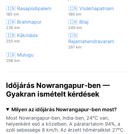
🇮🇳 Rasapūdipalem
🇮🇳 Visákhapatnam
185 km
186 km
🇮🇳 Brahmapur
🇮🇳 Bilaj
236 km
249 km
🇮🇳 Kākināda
🇮🇳
Rajamahendravaram
255 km
261 km
🇮🇳 Mulugu
298 km
Időjárás Nowrangapur-ben —
Gyakran ismételt kérdések
Milyen az időjárás Nowrangapur-ben most?
Most Nowrangapur-ben, India-ben, 24°C van,
helyenként eső a közelben. A páratartalom 94%, a
szél sebessége 8 km/h. Az érzett hőmérséklet 27°C.