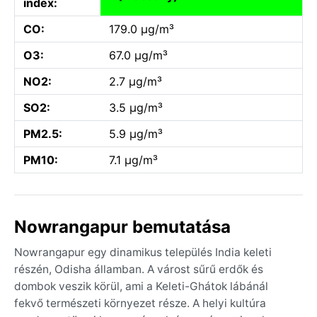
index:
CO:
179.0 µg/m³
O3:
67.0 µg/m³
NO2:
2.7 µg/m³
SO2:
3.5 µg/m³
PM2.5:
5.9 µg/m³
PM10:
7.1 µg/m³
Nowrangapur bemutatása
Nowrangapur egy dinamikus település India keleti
részén, Odisha államban. A várost sűrű erdők és
dombok veszik körül, ami a Keleti-Ghátok lábánál
fekvő természeti környezet része. A helyi kultúra