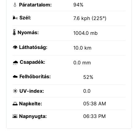
💧
Páratartalom:
94%
🌬️
Szél:
7.6 kph (225°)
🌡️
Nyomás:
1004.0 mb
👁️
Láthatóság:
10.0 km
🌧️
Csapadék:
0.0 mm
☁️
Felhőborítás:
52%
☀️
UV-index:
0.0
🌅
Napkelte:
05:38 AM
🌇
Napnyugta:
06:33 PM