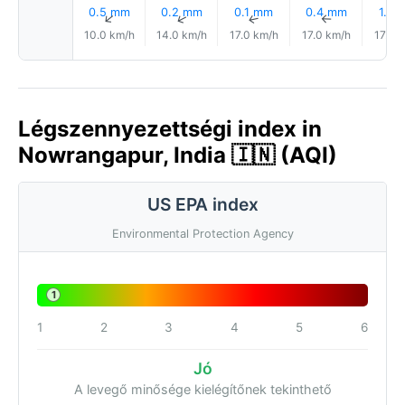
0.5 mm
0.2 mm
0.1 mm
0.4 mm
1.0 
↑
↑
↑
↑
10.0 km/h
14.0 km/h
17.0 km/h
17.0 km/h
17.0 
Légszennyezettségi index in
Nowrangapur, India 🇮🇳 (AQI)
US EPA index
Environmental Protection Agency
1
1
2
3
4
5
6
Jó
A levegő minősége kielégítőnek tekinthető