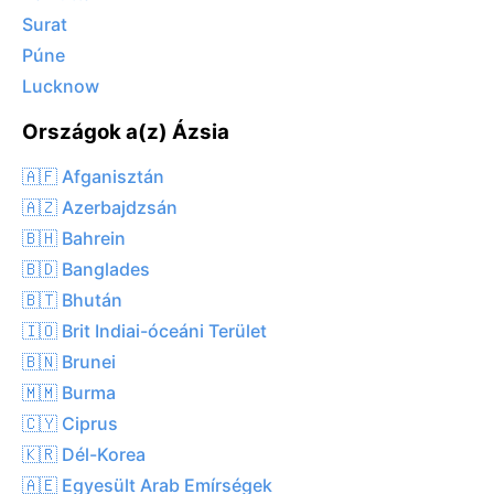
Surat
Púne
Lucknow
Országok a(z) Ázsia
🇦🇫 Afganisztán
🇦🇿 Azerbajdzsán
🇧🇭 Bahrein
🇧🇩 Banglades
🇧🇹 Bhután
🇮🇴 Brit Indiai-óceáni Terület
🇧🇳 Brunei
🇲🇲 Burma
🇨🇾 Ciprus
🇰🇷 Dél-Korea
🇦🇪 Egyesült Arab Emírségek