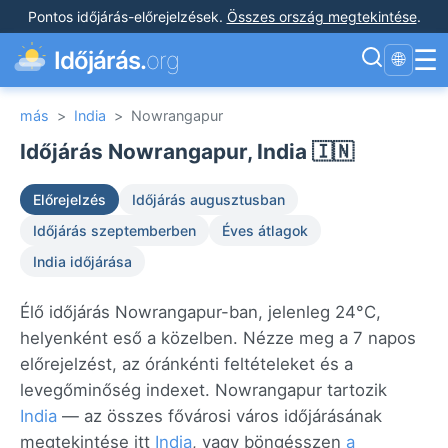
Pontos időjárás-előrejelzések
.
Összes ország megtekintése
.
☰
Időjárás.
org
🌐
más
>
India
>
Nowrangapur
Időjárás Nowrangapur, India 🇮🇳
Előrejelzés
Időjárás augusztusban
Időjárás szeptemberben
Éves átlagok
India időjárása
Élő időjárás Nowrangapur-ban, jelenleg 24°C,
helyenként eső a közelben. Nézze meg a 7 napos
előrejelzést, az óránkénti feltételeket és a
levegőminőség indexet. Nowrangapur tartozik
India
— az összes fővárosi város időjárásának
megtekintése itt
India
, vagy böngésszen
a