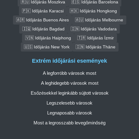
🇷🇺 Időjárás Moszkva
🇪🇸 Időjárás Barcelona
🇵🇰 Időjárás Karacsi
🇭🇰 Időjárás Hongkong
🇦🇷 Időjárás Buenos Aires
🇦🇺 Időjárás Melbourne
🇮🇶 Időjárás Bagdad
🇮🇳 Időjárás Vadodara
🇻🇳 Időjárás Haiphong
🇹🇷 Időjárás İzmir
🇺🇸 Időjárás New York
🇮🇳 Időjárás Thāne
Extrém időjárási események
A legforróbb városok most
A leghidegebb városok most
Esőzésekkel leginkább sújtott városok
Legszelesebb városok
Legnaposabb városok
Most a legrosszabb levegőminőség