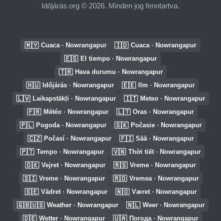
Időjárás.org © 2026. Minden jog fenntartva.
🇲🇾
🇮🇩
Cuaca · Nowrangapur
Cuaca · Nowrangapur
🇪🇸
El tiempo · Nowrangapur
🇹🇷
Hava durumu · Nowrangapur
🇭🇺
🇪🇪
Időjárás · Nowrangapur
Ilm · Nowrangapur
🇱🇻
🇮🇹
Laikapstākļi · Nowrangapur
Meteo · Nowrangapur
🇫🇷
🇱🇹
Météo · Nowrangapur
Oras · Nowrangapur
🇵🇱
🇸🇰
Pogoda · Nowrangapur
Počasie · Nowrangapur
🇨🇿
🇫🇮
Počasí · Nowrangapur
Sää · Nowrangapur
🇵🇹
🇻🇳
Tempo · Nowrangapur
Thời tiết · Nowrangapur
🇩🇰
🇷🇸
Vejret · Nowrangapur
Vreme · Nowrangapur
🇸🇮
🇷🇴
Vreme · Nowrangapur
Vremea · Nowrangapur
🇸🇪
🇳🇴
Vädret · Nowrangapur
Været · Nowrangapur
🇬🇧🇺🇸
🇳🇱
Weather · Nowrangapur
Weer · Nowrangapur
🇩🇪
🇺🇦
Wetter · Nowrangapur
Погода · Nowrangapur