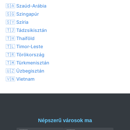
🇸🇦 Szaúd-Arábia
🇸🇬 Szingapúr
🇸🇾 Szíria
🇹🇯 Tádzsikisztán
🇹🇭 Thaiföld
🇹🇱 Timor-Leste
🇹🇷 Törökország
🇹🇲 Türkmenisztán
🇺🇿 Üzbegisztán
🇻🇳 Vietnam
Népszerű városok ma